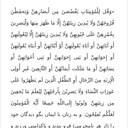
«وَقُل لِلْمُؤمِنَاتِ یَغْضُضنَ مِن أَبصَارِهِنَّ وَیَحفَظْنَ
فُرُوجَهُنَّ وَلَا یُبدِینَ زِینَتَهُنَّ إِلَّا مَا ظَهَرَ مِنهَا وَلْیَضرِبنَ
بِخُمُرِهِنَّ عَلَى جُیُوبِهِنَّ وَلَا یُبدِینَ زِینَتَهُنَّ إِلَّا لِبُعُولَتِهِنَّ
أَو آبَائِهِنَّ أَو آبَاءِ بُعُولَتِهِنَّ أَوْ أَبْنَائِهِنَّ أَو أَبنَاءِ بُعُولَتِهِنَّ
أَو إِخوَانِهِنَّ أَو بَنِی إِخوَانِهِنَّ أَو بَنِی أَخَوَاتِهِنَّ أَو
نِسَائِهِنَّ أَو مَا مَلَکَت أَیمَانُهُنَّ أَوِ التَّابِعِینَ غَیرِ أُولِی
الْإِربَهِ مِنَ الرِّجَالِ أَوِ الطِّفْلِ الَّذِینَ لَم یَظْهَرُوا عَلَى
عَورَاتِ النِّسَاءِ وَلَا یَضرِبْنَ بِأَرجُلِهِنَّ لِیُعلَمَ مَا یُخفِینَ
مِن زِینَتِهِنَّ وَتُوبُوا إِلَى‌اللَّهِ جَمِیعًا أَیُّهَ الْمُؤمِنُونَ
لَعَلَّکُم تُفلِحُونَ. و به زنان با ایمان بگو دیدگان خود
را (از هر نامحرمی) فرو بندند و پاکدامنی ورزند و