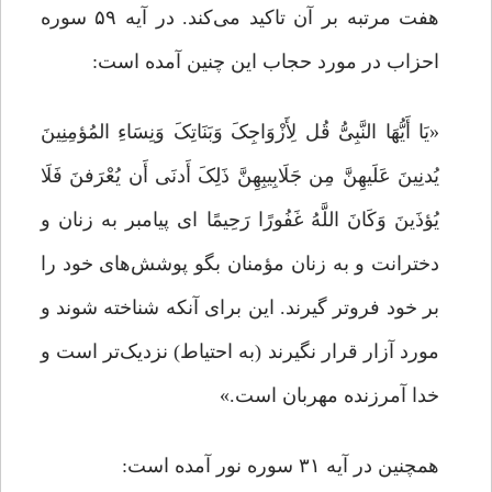
هفت مرتبه بر آن تاکید می‌کند. در آیه ۵۹ سوره
احزاب در مورد حجاب این چنین آمده است:
«یَا أَیُّهَا النَّبِیُّ قُل لِأَزْوَاجِکَ وَبَنَاتِکَ وَنِسَاءِ المُؤمِنِینَ
یُدنِینَ عَلَیهِنَّ مِن جَلَابِیبِهِنَّ ذَلِکَ أَدنَى أَن یُعْرَفنَ فَلَا
یُؤذَینَ وَکَانَ اللَّهُ غَفُورًا رَحِیمًا ای پیامبر به زنان و
دخترانت و به زنان مؤمنان بگو پوشش‌های خود را
بر خود فروتر گیرند. این برای آنکه شناخته شوند و
مورد آزار قرار نگیرند (به احتیاط) نزدیک‌تر است و
خدا آمرزنده مهربان است.»
همچنین در آیه ۳۱ سوره نور آمده است: