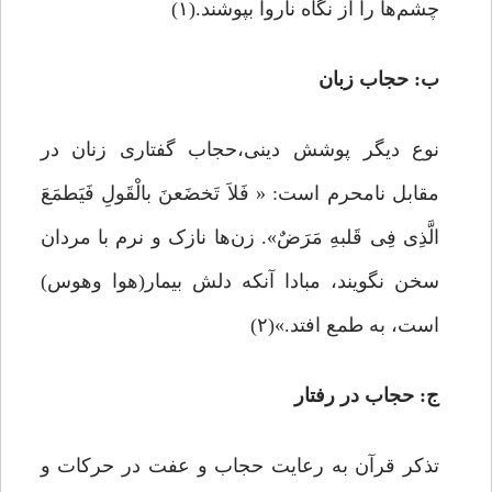
چشم‌ها را از نگاه ناروا بپوشند.(۱)
ب: حجاب زبان
نوع دیگر پوشش دینی،حجاب گفتاری زنان در
مقابل نامحرم است: « فَلاَ تَخضَعنَ بالْقَولِ فَیَطمَعَ
الَّذِی فِی قَلبهِ مَرَضٌ». زن‌ها نازک و نرم با مردان
سخن نگویند، مبادا آنکه دلش بیمار(هوا وهوس)
است، به طمع افتد.»(۲)
ج: حجاب در رفتار
تذکر قرآن به رعایت حجاب و عفت در حرکات و