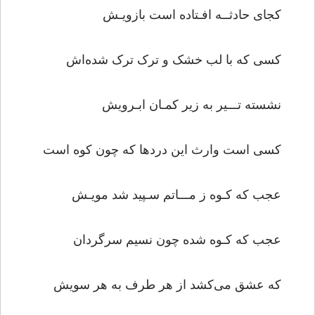
کجای حادثــه افـتاده است بازویـش
کسی که با لب خشک و ترک ترک شده‌اش
نشسته تـــیر به زیر کمـان ابـرویش
کسی است وارث این دردها که چون کوه است
عجب که کـوه ز مـــاتم سـپید شد مویـش
عجب که کـوه شده چون نسیم سرگردان
که عشق می‌کشد از هر طرف به هر سویش