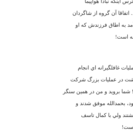
س اينكه نبادا هواپيما
تفاقا آن گروه از شاگردان
آمد به اطاق فرزندش كه او
ه است!
يات غافلگيرانه اي انجام
ل داشت در عمليات بزرگ شركت
 شما برويد و من در همين سنگر
ود، بحمدالله موفق شدند و
گشتند ولي با كمال تاسف
است!