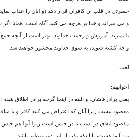
حسرتي در قلب آن كافران قرار دهد (و آنان را عذاب نمايد
و مي ميراند و خدا بر هرچه مي كنيد آگاه است. همانا اگر 
يا بميريد، آمرزش و رحمت خداوند، بهتر است از آنچه جمع مي
و چه كشته شويد، به سوي خداوند محشور خواهيد شد.
لغت
اخوانهم:
يعني برادرهاشان. و البته در اينجا گرچه برادر اطلاق شده 
مقصود نيست زيرا آنان كه اعتراض مي كنند كافر و يا منافق
مقصود اتفاق در نسب يا در جنس است زيرا آنها هم جنس اي
بين آنها هست، يا اينكه يكي از اين دو، منظور باشد.