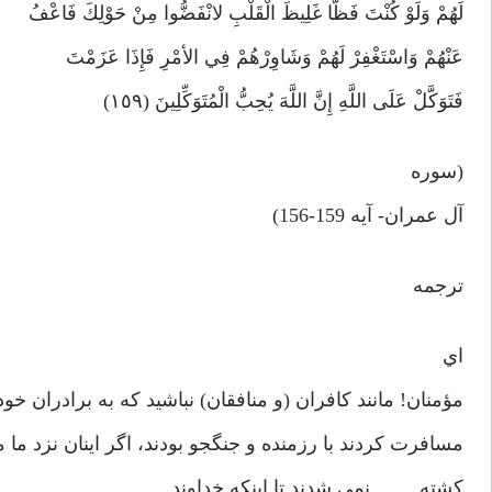
لَهُمْ وَلَوْ كُنْتَ فَظًّا غَلِيظَ الْقَلْبِ لانْفَضُّوا مِنْ حَوْلِكَ فَاعْفُ
عَنْهُمْ وَاسْتَغْفِرْ لَهُمْ وَشَاوِرْهُمْ فِي الأمْرِ فَإِذَا عَزَمْتَ
فَتَوَكَّلْ عَلَى اللَّهِ إِنَّ اللَّهَ يُحِبُّ الْمُتَوَكِّلِينَ (١٥٩)
(سوره
آل عمران- آيه 159-156)
ترجمه
اي
مؤمنان! مانند كافران (و منافقان) نباشيد كه به برادران خود
مسافرت كردند با رزمنده و جنگجو بودند، اگر اينان نزد ما م
كشته نمي شدند تا اينكه خداوند