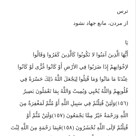
ترس
از مردن، مانع جهاد نشود
يَا
أَيُّهَا الَّذِينَ آمَنُوا لا تَكُونُوا كَالَّذِينَ كَفَرُوا وَقَالُوا
لإخْوَانِهِمْ إِذَا ضَرَبُوا فِي الأرْضِ أَوْ كَانُوا غُزًّى لَوْ كَانُوا
عِنْدَنَا مَا مَاتُوا وَمَا قُتِلُوا لِيَجْعَلَ اللَّهُ ذَلِكَ حَسْرَةً فِي
قُلُوبِهِمْ وَاللَّهُ يُحْيِي وَيُمِيتُ وَاللَّهُ بِمَا تَعْمَلُونَ بَصِيرٌ
(١٥٦)وَلَئِنْ قُتِلْتُمْ فِي سَبِيلِ اللَّهِ أَوْ مُتُّمْ لَمَغْفِرَةٌ مِنَ
اللَّهِ وَرَحْمَةٌ خَيْرٌ مِمَّا يَجْمَعُونَ (١٥٧)وَلَئِنْ مُتُّمْ أَوْ
قُتِلْتُمْ لإلَى اللَّهِ تُحْشَرُونَ (١٥٨)فَبِمَا رَحْمَةٍ مِنَ اللَّهِ لِنْتَ