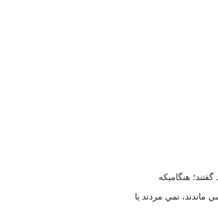
 گفتند؛ هنگاميكه
ي ماندند، نمي مردند يا