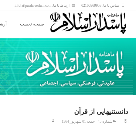
تماس با ما: 02166969953
ارتباط با ما: info[at]pasdareeslam.com
Skip
to
صفحه نخست
آرشی
content
دانستنیهایی از قرآن
شماره 45 - جمعه 01 شهريور 1364