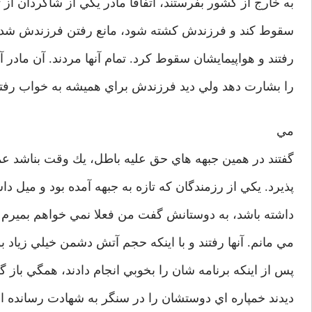
به خارج از كشور بفرستند، اتفاقا مادر يكي از شاگردان از تر
سقوط كند و فرزندش كشته شود، مانع رفتن فرزندش شد. ا
رفتند و هواپيمايشان سقوط كرد. تمام آنها مردند. آن مادر 
را بشارت دهد ولي ديد فرزندش براي هميشه به خواب رفت
مي
گفتند در همين جبهه هاي حق عليه باطل، يك وقت بناشد عمل
پذيرد. يكي از رزمندگان كه تازه به جبهه آمده بود و مي
داشته باشد، به دوستانش گفت من فعلا نمي خواهم بميرم!
مي مانم. آنها رفتند و با اينكه حجم آتش دشمن خيلي زياد ب
پس از اينكه برنامه شان را بخوبي انجام دادند، همگي باز 
ديدند خمپاره اي دوستشان را در سنگر به شهادت رسانده 