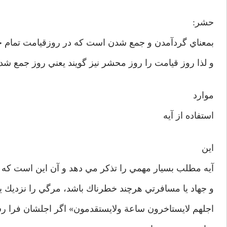
حشر:
بمعناي گردآمدن و جمع شدن است كه در روزقيامت تمام 
و لذا روز قيامت را روز محشر نيز گويند يعني روز جمع شد
موارد
استفاده از آيه
اين
آيه مطلب بسيار مهمي را تذكر مي دهد و آن اين است ك
و جهاد يا مسافرتي هرچند خطرناك باشد، مرگي را نزديك يا 
اجلهم لايستاخرون ساعة ولایستقدمون» اگر اجلشان فرا رس