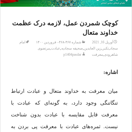
کوچک شمردن عمل، لازمه درک عظمت
خداوند متعال
آوریل 16, 2021
شماره ۴۶۷-۴۶۸– فروردین ۱۴۰۰
امام
,
,
,
,
,
سجاد
تکبر
زین العابدین
صحیفه سجادیه
عبادت
مرتضوی
,
شاهرودی
معرفت
p1404pasdar
اشاره:
میان معرفت به خداوند متعال و عبادت ارتباط
تنگاتنگی وجود دارد، به گونه‌ای که عبادت با
معرفت قابل مقایسه با عبادت بدون شناخت
نیست. ثمره‌های عبادت با معرفت پی بردن به