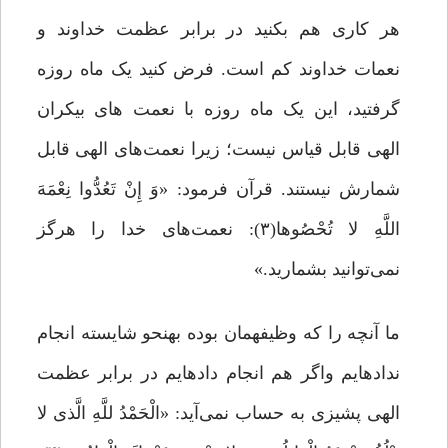
هر کاری هم بکنید در برابر عظمت خداوند و
نعمات خداوند کم است. فرض کنید یک ماه روزه
گرفتید، این یک ماه روزه با نعمت های بیکران
الهی قابل قیاس نیست؛ زیرا نعمت‌های الهی قابل
شمارش نیستند. قرآن فرمود: «وَ إِنْ تَعُدُّوا نِعْمَهَ
اللَّهِ لا تُحْصُوها(۳): نعمت‌های خدا را هرگز
نمی‌توانید بشمارید.»
ما آنچه را که وظیفهمان بوده بهنحو شایسته انجام
ندادهایم واگر هم انجام دادهایم در برابر عظمت
الهی پشیزی به حساب نمی‌آید: «الْحَمْدُ للَّهِ الَّذی لا