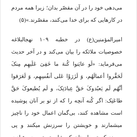
می‌دهى خود را در آن مقصّر بدان؛ زیرا همه مردم
در کارهایى که براى خدا مى‌کنند، مقصّرند.»(۵)
امیرالمؤمنین(ع) در خطبه ۱۰۹ نهجالبلاغه
خصوصیات ملائکه را بیان می‌کند و در آخر حدیث
می‌فرماید: «لَو عایَنوا کُنهَ ما خَفِیَ عَلَیهِم مِنکَ
لَحَقَّروا أعمالَهُم، وَ لَزَرَوْا عَلى أنفُسِهِم، وَ لَعَرَفوا
أنَّهُم لَم یَعبُدوکَ حَقَّ عِبادَتِکَ، و لَم یُطیعوکَ حَقَّ
طاعَتِک: اگر کُنه آنچه را که از تو بر آنان پوشیده
است مشاهده کنند، بى‌گمان اعمال خود را ناچیز
میشمارند و خویشتن را سرزنش میکنند و پى