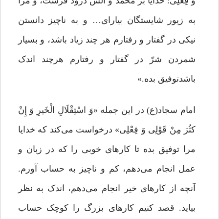
وَ فِعْلِی: خدایا بر محمد و آلش درود فرست، و مرا
به زیور شایستگان بیارای… و به ناچیز دانستن
نیکی در گفتار و رفتارم هر چند زیاد باشد، و بسیار
شمردن شرّ در گفتار و رفتارم هرچند اندک
باشدتوفیق بده.»
امام سجاد(ع) در این جمله «وَ اسْتِقْلَالِ الْخَیرِ وَ إِنْ
کثُرَ مِنْ قَوْلِی وَ فِعْلِی» درخواست می‌کند که خدایا
مرا توفیق بده تا کارهاى خوبى را که در زبان و
عمل انجام می‌دهم، کم و ناچیز به حساب آورم.
آنچه از کارهای خیر انجام می‌دهم، اندک به نظر
بیاید. قصد کنیم کارهای بزرگ را کوچک حساب