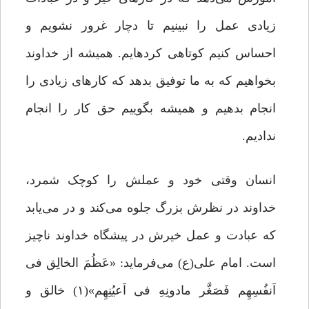
زیادی عمل را نبینیم تا دچار غرور نشویم و
احساس کنیم کوتاهی کردهایم. همیشه از خداوند
بخواهیم که به ما توفیق بدهد که کارهای زیادی را
انجام بدهیم و همیشه بگوییم حق کار را انجام
ندادیم.
انسان وقتی خود و عملش را کوچک شمرد،
خداوند در نظرش بزرگ جلوه می‌کند و در می‌یابد
که عبادت و عمل خیرش در پیشگاه خداوند ناچیز
است. امام علی(ع) می‌فرماید: «عَظُمَ الخالِق فی
اَنفُسِهِم فَصَغَّر مادونِهِ فی اَعیُنِهِم»(۱) خالق و