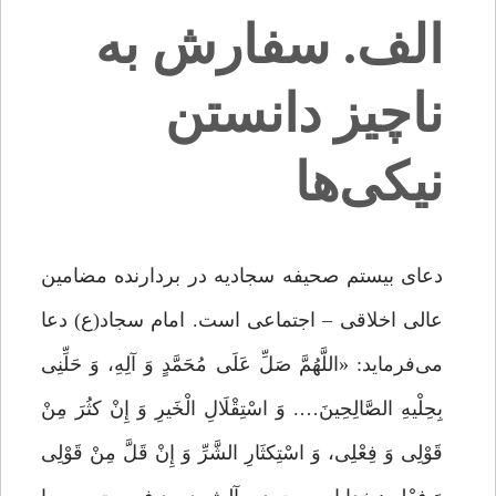
الف. سفارش به
ناچیز دانستن
نیکی‌ها
دعای بیستم صحیفه سجادیه در بردارنده مضامین
عالی اخلاقی – اجتماعی است. امام سجاد(ع) دعا
می‌فرماید: «اللَّهُمَّ صَلِّ عَلَی مُحَمَّدٍ وَ آلِهِ، وَ حَلِّنِی
بِحِلْیهِ الصَّالِحِینَ…. وَ اسْتِقْلَالِ الْخَیرِ وَ إِنْ کثُرَ مِنْ
قَوْلِی وَ فِعْلِی، وَ اسْتِکثَارِ الشَّرِّ وَ إِنْ قَلَّ مِنْ قَوْلِی