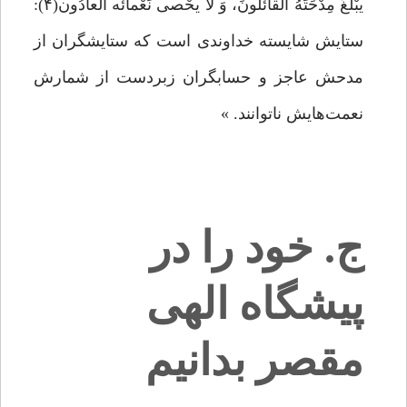
یبْلُغُ مِدْحَتَهُ الْقائلُونَ، وَ لا یحْصی نَعْمائَه الْعادُون(۴):
ستایش شایسته خداوندی است که ستایشگران از
مدحش عاجز و حسابگران زبردست از شمارش
نعمت‌هایش ناتوانند. »
ج. خود را در
پیشگاه الهی
مقصر بدانیم