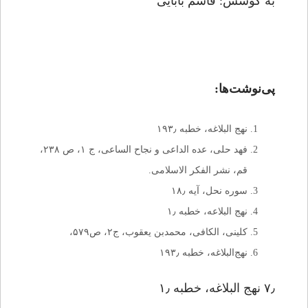
به کوشش: قاسم بابایی
پی‌نوشت‌ها:
نهج البلاغه، خطبه ۱۹۳٫
فهد حلی، عده الداعی و نجاح الساعی، ج ۱، ص ۲۳۸،
قم، نشر الفکر الاسلامی.
سوره نحل، آیه ۱۸٫
نهج البلاعه، خطبه ۱٫
کلینی، الکافی، محمدبن یعقوب، ج۲، ص۵۷۹،
نهج‌البلاغه، خطبه ۱۹۳٫
۷٫ نهج البلاغه، خطبه ۱٫