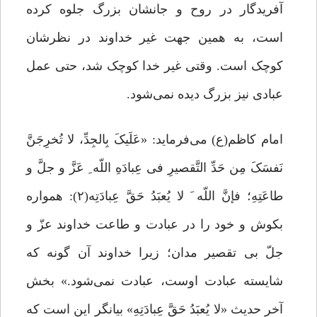
آفریدگار در روح و جانشان بزرگ جلوه کرده
است، به همین جهت غیر خداوند در نظرشان
کوچک است. وقتی غیر خدا کوچک شد، حتی عمل
عبادی نیز بزرگ دیده نمی‌شود.
امام کاظم(ع) می‌فرماید: «عَلَیکَ بِالجِدِّ، لا تُخرِجَنَّ
نَفسَکَ مِن حَدِّ التَّقصیرِ فی عِبادَهِ اللّه ِ عَزَّ و جلَّ و
طاعَتِهِ؛ فإنَّ اللّه َ لا یُعبَدُ حَقَّ عِبادَتِه(۲): همواره
بکوش و خود را در عبادت و طاعت خداوند عزّ و
جلّ بى تقصیر مدان؛ زیرا خداوند آن گونه که
شایسته عبادت اوست، عبادت نمى‌شود.» بخش
آخر حدیث «لا یُعبَدُ حَقَّ عِبادَتِهِ» بیانگر این است که