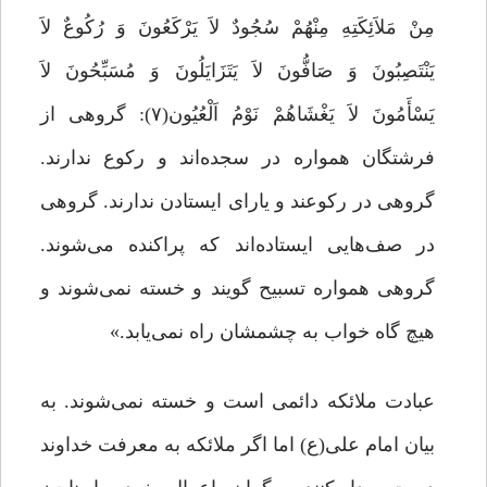
مِنْ مَلاَئِکَتِهِ مِنْهُمْ سُجُودٌ لاَ یَرْکَعُونَ وَ رُکُوعٌ لاَ
یَنْتَصِبُونَ وَ صَافُّونَ لاَ یَتَزَایَلُونَ وَ مُسَبِّحُونَ لاَ
یَسْأَمُونَ لاَ یَغْشَاهُمْ نَوْمُ اَلْعُیُون(۷): گروهى از
فرشتگان همواره در سجده‌اند و رکوع ندارند.
گروهى در رکوعند و یاراى ایستادن ندارند. گروهى
در صف‌هایى ایستاده‌اند که پراکنده مى‌شوند.
گروهى همواره تسبیح گویند و خسته نمى‌شوند و
هیچ گاه خواب به چشمشان راه نمى‌یابد.»
عبادت ملائکه دائمی است و خسته نمی‌شوند. به
بیان امام علی(ع) اما اگر ملائکه به معرفت خداوند