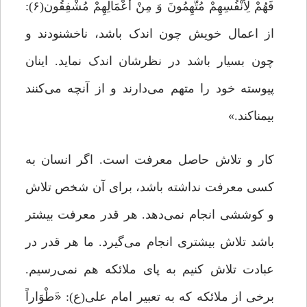
فَهُمْ لِأَنْفُسِهِمْ مُتَّهِمُونَ وَ مِنْ أَعْمَالِهِمْ مُشْفِقُون(۶):
از اعمال خویش چون اندک باشد، ناخشنودند و
چون بسیار باشد در نظرشان اندک نماید. اینان
پیوسته خود را متهم مى‌دارند و از آنچه مى‌کنند
بیمناکند.»
کار و تلاش حاصل معرفت است. اگر انسان به
کسی معرفت نداشته باشد، برای آن شخص تلاش
و کوششی انجام نمی‌دهد. هر قدر معرفت بیشتر
باشد تلاش بیشتری انجام می‌گیرد. ما هر قدر در
عبادت تلاش کنیم به پای ملائکه هم نمی‌رسیم.
برخی از ملائکه که به تعبیر امام علی(ع): «َطْوَاراً