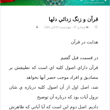
قرآن و زنگ زدائي دلها
شماره 47 - چهارشنبه 01 آبان 1364
هدايت در قرآن
در قسمت قبل گفتيم
قرآن داراي اصول كليه اي است كه تطبيقش بر
مصاديق و افراد موجب حصر آنها نخواهد
شد، اصل اول از آن اصول كليه درباره ي شان
نزول آيات بود كه درباره آن توضيح
داديم. اصل دوم اين است كه آيا آياتي كه ظاهرش