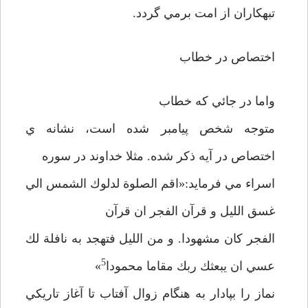
تبهكاران از امت برمي گردد.
اختصاص در خطاب
واما در جائي كه خطاب
متوجه شخص پيامبر شده است، نشانه ي
اختصاص در آيه ذكر شده. مثلا خداوند در سوره
اسراء مي فرمايد:«اقم الصلوة لدلوك الشمس الي
غسق الليل و قرآن الفجر ان قرآن
الفجر كان مشهودا. و من الليل فتهجد به نافلة لك
5
عسي ان يبعثك ربك مقاما محمودا
»
نماز را بپادار به هنگام زوال آفتاب تا آغاز تاريكي