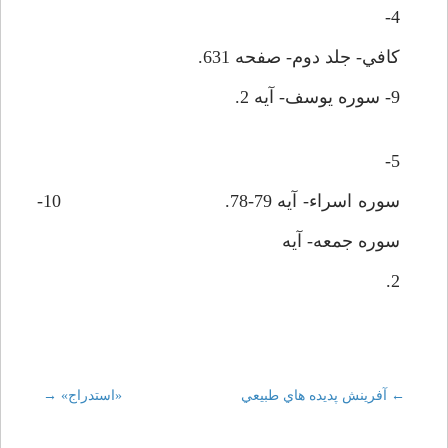
4-
كافي- جلد دوم- صفحه 631.
9- سوره يوسف- آيه 2.
5-
سوره اسراء- آيه 79-78. 10-
سوره جمعه- آيه
2.
←
Post
آفرينش پديده هاي طبيعي
«استدراج»
→