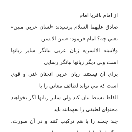
از امام باقريا امام
صادق عليهما السلام پرسيدند «لسان عربي مبين»
يعني چه؟ امام فرمود: «يبين الالسن
ولاتبينه الالسن» زبان عربي بيانگر ساير زبانها
است ولي ديگر زبانها بيانگر رسايي
براي آن نيستند. زبان عربي آنچنان غني و قوي
است كه مي تواند لطائف معاني را با
الفاظ بسيط بيان كند ولي ساير زبانها اگر بخواهند
محتواي لطيفي را بفهمانند بايد
چند جمله را با هم تركيب كنند و در آن صورت،