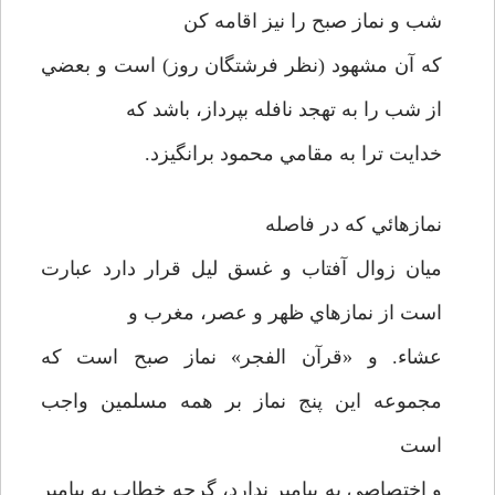
شب و نماز صبح را نيز اقامه كن
كه آن مشهود (نظر فرشتگان روز) است و بعضي
از شب را به تهجد نافله بپرداز، باشد كه
خدايت ترا به مقامي محمود برانگيزد.
نمازهائي كه در فاصله
ميان زوال آفتاب و غسق ليل قرار دارد عبارت
است از نمازهاي ظهر و عصر، مغرب و
عشاء. و «قرآن الفجر» نماز صبح است كه
مجموعه اين پنج نماز بر همه مسلمين واجب
است
و اختصاصي به پيامبر ندارد، گرچه خطاب به پيامبر