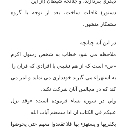
ديگري بپردازند، و چنانچه شيطان (از اين
دستور) غافلت ساخت، بعد از توجه با گروه
ستمكار منشين.
در اين آيه چنانچه
ملاحظه مي شود خطاب به شخص رسول اكرم
«ص» است كه از هم نشيني با افرادي كه قرآن را
به استهزاء مي گيرند خودداري مي نمايد و امر مي
كند كه در مجالس آنان شركت نكند،
ولي در سوره نساء فرموده است: «وقد نزل
عليكم في الكتاب ان اذا سمعتم آيات الله
يكفربها و يستهزء بها فلا تقعدوا معهم حتي يخوضوا