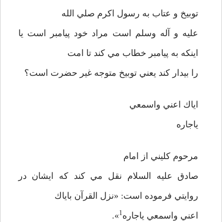
توبيخ و عتاب به رسول اكرم صلي الله
عليه و آله وسلم است مراد خود پيامبر است يا
اينكه به پيامبر خطاب مي كند تا امت
را بيدار كند يعني توبيخ متوجه غير حضرت است؟
اياك اعني واسمعي
ياجاره
مرحوم كليني از امام
صادق عليه السلام نقل مي كند كه ايشان در
روايتي فرموده است: «نزل القرآن باياك
1
اعني واسمعي ياجاره
».