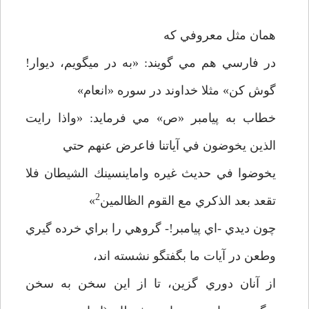
همان مثل معروفي كه
در فارسي هم مي گويند: «به در ميگويم، ديوار!
گوش كن» مثلا خداوند در سوره «انعام»
خطاب به پيامبر «ص» مي فرمايد: «واذا رايت
الذين يخوضون في آياتنا فاعرض عنهم حتي
يخوضوا في حديث غيره واماينسينك الشيطان فلا
2
تقعد بعد الذكري مع القوم الظالمين
»
چون ديدي -اي پيامبر!- گروهي را براي خرده گيري
وطعن در آيات ما بگفتگو نشسته اند،
از آنان دوري گزين، تا از اين سخن به سخن