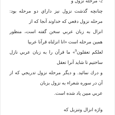
2- مرحله نزول و
چنانچه گذشت نزول نيز داراي دو مرحله بود:
مرحله نزول دفعي كه خداوند آنجا كه از
انزال به زبان عربي سخن گفته است، منظور
همين مرحله است «انا انزلناه قرآنا عربيا
9
لعلكم تعقلون
» ما قرآن را به زبان عربي نازل
ساختيم تا شايد آنرا تعقل
و درك نمائيد. و ديگر مرحله نزول تدريجي كه از
آن در سوره شعراء به نزول بزبان
عربي مبين ياد شده است.
واژه انزال وتنزيل كه