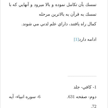
تمسك بآن تكامل نموده و بالا ميرود و آنهايي كه با
تمسك به قرآن به بالاترين مرحله
كمال راه يافتند، داراي علم لدني مي شوند.
ادامه دارد
[1]
1- كافي- جلد
دوم- صفحه 631. 6- سوره انبياء- آيه
72.