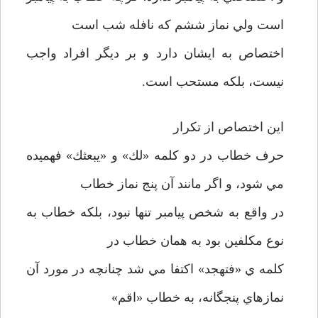
است ولي نماز ششم كه نافله شب است
اختصاص به ايشان دارد و بر ديگر افراد واجب
نيست، بلكه مستحب است.
اين اختصاص از تكرار
حرف خطاب در دو كلمه «لك» و «يبعثك» فهميده
مي شود، و اگر مانند آن پنج نماز خطاب
در واقع به شخص پيامبر تنها نبود، بلكه خطاب به
نوع مكلفين بود به همان خطاب در
كلمه ي «فتهجد» اكتفا مي شد چنانچه در مورد آن
نمازهاي پنجگانه، به خطاب «اقم»