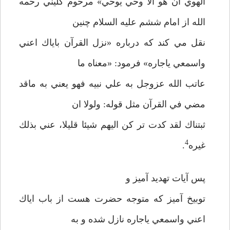
الهوي ان هو الا وحي يوحي» مرحوم كليني رحمه
الله از امام ششم عليه السلام چنين
نقل مي كند كه درباره «نزل القرآن باياك اعني
واسمعي ياجاره» فرمود: «معناه ما
عاتب الله عزوجل به علي نبيه فهو يعني به ماقد
مضي في القرآن مثل قوله: ولولا ان
ثبتناك لقد كدت تر كن اليهم شيئا قليلا، عني بذلك
4
غيره
.
پس آيات تهديد آميز و
توبيخ آميز كه متوجه حضرت هست از باب اياك
اعني واسمعي ياجاره نازل شده و به