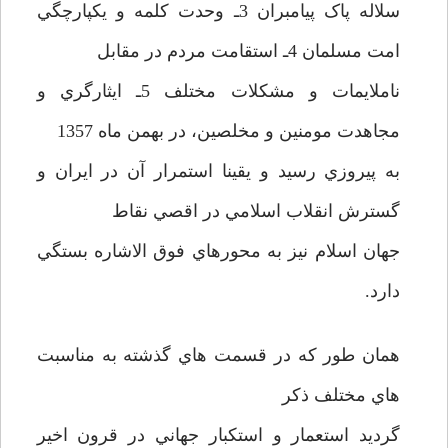
سلاله پاک پيامبران 3ـ وحدت کلمه و يکپارچگي
امت مسلمان 4ـ استقامت مردم در مقابل
ناملايمات و مشکلات مختلف 5ـ ايثارگري و
مجاهدت مومنين و مخلصين، در بهمن ماه 1357
به پيروزي رسيد و يقينا استمرار آن در ايران و
گسترش انقلاب اسلامي در اقصي نقاط
جهان اسلام نيز به محورهاي فوق الاشاره بستگي
دارد.
همان طور که در قسمت هاي گذشته به مناسبت
هاي مختلف ذکر
گرديد استعمار و استکبار جهاني در قرون اخير