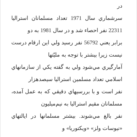
در
سرشماري سال 1971 تعداد مسلمانان استراليا
22311 نفر احصاء شد و در سال 1981 به دو
برابر يعني 56792 نفر رسيد ولي اين ارقام درست
نيست زيرا بيشتر با توجه به مليّتها
آمارگيري مي‌شود ولي به گفته يکي از سازمانهاي
اسلامي تعداد مسلمين استراليا سيصدهزار
نفر است و با بررسيهاي دقيقي که به عمل آمده،
مسلمانان مقيم استراليا به نيم‌ميليون
نفر بالغ مي‌شوند. بيشتر مسلمانها در ايالتهاي
«نيوسات ولز» «ويکتوريا» و