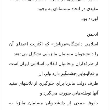
مفيدي در اتحاد مسلمانان به وجود
آورده بود.
انجمن
اسلامي دانشگاه«موناش» که اکثريت اعضاي آن
را دانشجويان مسلمان مالزيايي تشکيل مي‌دهند
از طرفداران و حاميان انقلاب اسلامي ايران است
و فعاليتهايي چشمگير دارد ولي از
طرف دولت مالزيا براي جلوگيري از تلاشهاي مفيد
آنها توطئه‌هايي صورت مي‌گيرد و
حقوق جمعي از دانشجويان مسلمان مالزيا به