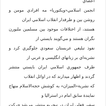
اعضاي
انجمن اسلامي«ويکتوريا» مه افرادي مومن و
روشن بين و طرفدار انقلاب اسلامي ايران
هستند، از اختلافات موجود بين مسلمين ملبورن
نگران هستند و مي‌گويند بايستي از
نفوذ تبليغي عربستان سعودي جلوگيري کرد و
نشريه‌اي بر زبانهاي انگليسي و عربي از
طرف جمهوري اسلامي ايران بايستي منتشر
گردند و اظهار ميدارند که در اوائل انقلاب
که نشرية«الميزان» به کوشش حجه‌الاسلام منهاج
نمايندة سابق امام در استراليا و
سفير فعلي ايران در نيجريه منتشر مي‌شد حرکت