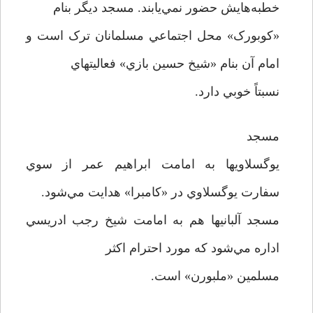
خطبه‌هايش حضور نمي‌يابند. مسجد ديگر بنام
«کوبورک» محل اجتماعي مسلمانان ترک است و
امام آن بنام «شيخ حسين بازي» فعاليتهاي
نسبتاً خوبي دارد.
مسجد
يوگسلاويها به امامت ابراهيم عمر از سوي
سفارت يوگسلاوي در «کامبرا» هدايت مي‌شود.
مسجد آلبانيها هم به امامت شيخ رجب ادريسي
اداره مي‌شود که مورد احترام اکثر
مسلمين «ملبورن» است.