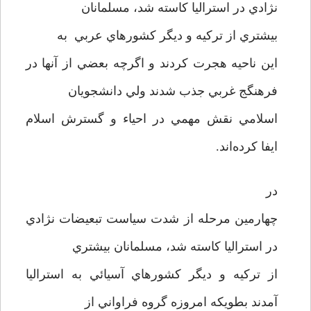
ن‍ژادي در استراليا کاسته شد، مسلمانان
بيشتري از ترکيه و ديگر کشورهاي عربي به
اين ناحيه هجرت کردند و اگرچه بعضي از آنها در
فرهنگج غربي جذب شدند ولي دانشجويان
اسلامي نقش مهمي در احياء و گسترش اسلام
ايفا کرده‌اند.
در
چهارمين مرحله از شدت سياست تبعيضات نژادي
در استراليا کاسته شد، مسلمانان بيشتري
از ترکيه و ديگر کشورهاي آسيائي به استراليا
آمدند بطويکه امروزه گروه فراواني از