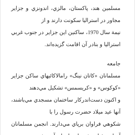
مسلمين هند، پاکستان، مالزي، اندونزي و جزاير
مجاور در استراليا سکونت دارند و از
نيمة سال 1970، ساکنين اين جزاير در جنوب غربي
استراليا و بنادر آن اقامت گزيده‌اند.
جامعه
مسلمانان «کاتان نينگ» رامالاکائيهاي ساکن جزاير
«کوکوس» و «کريسمس» تشکيل مي‌دهند
و اکنون دست‌اندرکار ساختمان مسجدي مي‌باشند،
آنها عيد ميلاد حضرت رسول را با
شکوهي فراوان برپاي مي‌دارند. انجمن مسلمانان