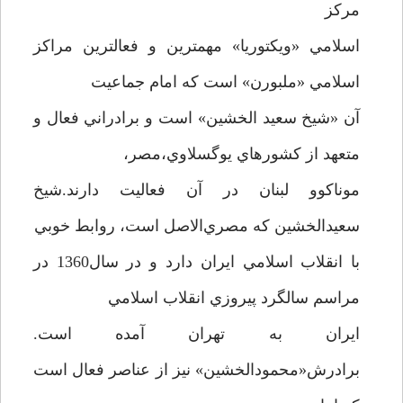
مرکز
اسلامي «ويکتوريا» مهمترين و فعالترين مراکز
اسلامي «ملبورن» است که امام جماعيت
آن «شيخ سعيد الخشين» است و برادراني فعال و
متعهد از کشورهاي يوگسلاوي،مصر،
موناکوو لبنان در آن فعاليت دارند.شيخ
سعيدالخشين که مصري‌الاصل است، روابط خوبي
با انقلاب اسلامي ايران دارد و در سال1360 در
مراسم سالگرد پيروزي انقلاب اسلامي
ايران به تهران آمده است.
برادرش«محمودالخشين» نيز از عناصر فعال است