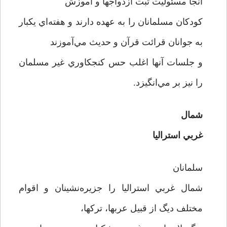
آنجا مسئوليت ثبت ازدواجها و آموزش
کودکان مسلمانان را به عهده دارند و هفته‌اي يکبار
به جوانان قرائت قرآن و حديث مي‌آموزند
و جلسات آنها اغلب حس کنجکاوري غير مسلمان
را نيز بر مي‌انگيزد.
شمال
غربي استراليا
سلمانان
شمال غربي استراليا را جزيره‌نشينان و اقوام
مختلف ديگ از قبيل عربها، ترکها،