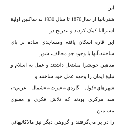
اين
شتربانها از سال1870 تا سال 1930 به ساکنين اولية
استراليا کمک کردند و بتدريج در
اين قاره اسکان يافته ومساجدي ساده بر پاي
ساختند،آنها با وجود جو مخالف، شور
مذهبي خويشرا مشتعل داشتند و عمل به اسلام و
تبليغ ايمان را وجهه عمل خود ساختند و
شهرهاي«کول گاردي»،«پرت»،«شمال غربي»،
سه مرکزي بودند که تلاش فکري و معنوي
مسلمين
را در بر مي‌گرفتند و گروهي ديگر نيز مالاکائيهائي