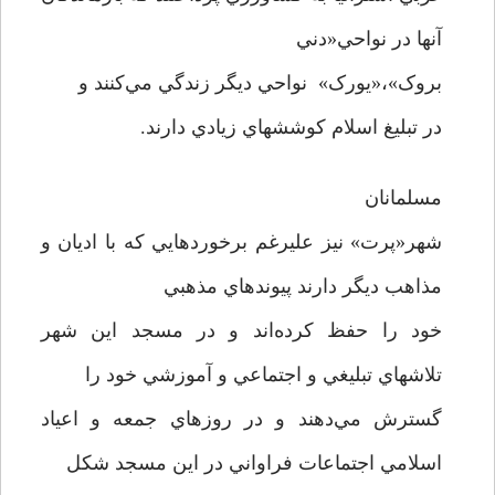
آنها در نواحي«دني
بروک»،«يورک» نواحي ديگر زندگي مي‌کنند و
در تبليغ اسلام کوششهاي زيادي دارند.
مسلمانان
شهر«پرت» نيز عليرغم برخوردهايي که با اديان و
مذاهب ديگر دارند پيوندهاي مذهبي
خود را حفظ کرده‌اند و در مسجد اين شهر
تلاشهاي تبليغي و اجتماعي و آموزشي خود را
گسترش مي‌دهند و در روزهاي جمعه و اعياد
اسلامي اجتماعات فراواني در اين مسجد شکل