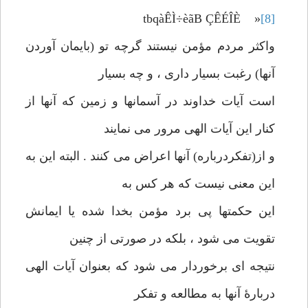
tbqàÊÌ÷èãB ÇÊÉÎÈ »
[8]
واکثر مردم مؤمن نیستند گرچه تو (بایمان آوردن
آنها) رغبت بسیار داری ، و چه بسیار
است آیات خداوند در آسمانها و زمین که آنها از
کنار این آیات الهی مرور می نمایند
و از(تفکردرباره) آنها اعراض می کنند . البته این به
این معنی نیست که هر کس به
این حکمتها پی برد مؤمن بخدا شده یا ایمانش
تقویت می شود ، بلکه در صورتی از چنین
نتیجه ای برخوردار می شود که بعنوان آیات الهی
دربارۀ آنها به مطالعه و تفکر