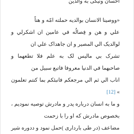
احسان ونیکی به والدین
«ووصينا الانسان بوالديه حملته امّه و هناً
علي و هن و فِصالُه في عامين ان اشکرلي و
لوالديک الي المصير و ان جاهداک علي ان
تشرک بي ماليس لک به علم فلا تطعهما و
صاحبهما في الدنيا معروفا فاتبع سبيل من
اناب الي ثم الي مرجعکم فانبئکم بما کنتم تعلمون
[12]
»
و ما به انسان درباره پدر و مادرش توصیه نمودیم ،
بخصوص مادرش که او را با زحمت
مضاعف (در طی بارداری )حمل نمود و ددوره شیر