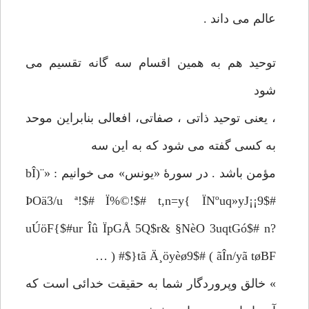
عالم می داند .
توحید هم به همین اقسام سه گانه تقسیم می
شود
، یعنی توحید ذاتی ، صفاتی، افعالی بنابراین موحد
به کسی گفته می شود که به این سه
مؤمن باشد . در سورۀ «یونس» می خوانیم : «¨bÎ)
ÞOä3­/u ª!$# Ï%©!$# t,n=y{ ÏNºuq»yJ¡¡9$#
uÚöF{$#ur Îû Ïp­GÅ 5Q$­r& §NèO 3uqtGó$# n?
tã Ä¸öyèø9$# ( ãÎn/yã tøBF{$# ( …
» خالق وپروردگار شما به حقیقت خدائی است که