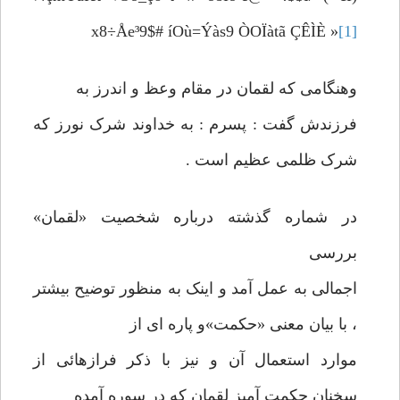
x8÷Åe³9$# íOù=Ýàs9 ÒOÏàtã ÇÊÌÈ »
[1]
وهنگامی که لقمان در مقام وعظ و اندرز به
فرزندش گفت : پسرم : به خداوند شرک نورز که
شرک ظلمی عظیم است .
در شماره گذشته درباره شخصیت «لقمان»
بررسی
اجمالی به عمل آمد و اینک به منظور توضیح بیشتر
، با بیان معنی «حکمت»و پاره ای از
موارد استعمال آن و نیز با ذکر فرازهائی از
سخنان حکمت آمیز لقمان که در سوره آمده