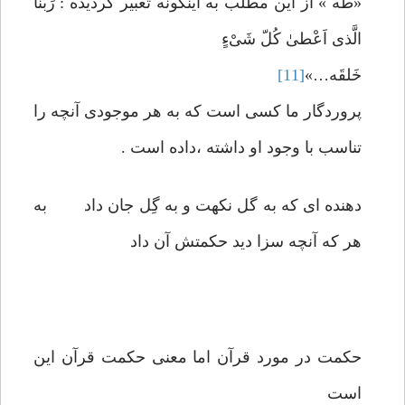
«طه » از این مطلب به اینگونه تعبیر گردیده : رَبّنا
الَّذی اَعْطیٰ کُلّ شَیْءٍ
خَلقَه…»
[11]
پروردگار ما کسی است که به هر موجودی آنچه را
تناسب با وجود او داشته ،داده است .
دهنده ای که به گل نکهت و به گِل جان داد به
هر که آنچه سزا دید حکمتش آن داد
حکمت در مورد قرآن اما معنی حکمت قرآن این
است