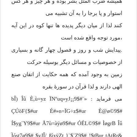
همیشه ضرب المثل بشر بوده و هر چیز و هر کس
استوار و پا برجا را به آن تشبیه می
کنند لذا از میان دیگر پدیده ها تنها کوه در این آیه
،مورد توجه واقع شده است
.پیدایش شب و روز و فصول چهار گانه و بسیاری
از خصوصیات و مسائل دیگر بوسیله حرکت
زمین به وجود آمده که همه حکایت از اتقان صنع
الهی دارند و لذا قرآن در سورۀ بقره
می فرماید : «¨bÎ) Îû È,ù=yz ÏNºuq»yJ¡¡9$#
ÇÚöF{$#ur É#»n=ÏG÷z$#ur È@ø©9$#
Í$yg¨Y9$#ur Å7ù=àÿø9$#ur ÓÉL©9$# ÌøgrB Îû
Ìóst7ø9$# $yJÎ/ ßìxÿZt }¨$¨Z9$# !$tBur tAtRr&