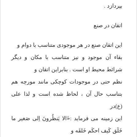
بپردازد .
اتقان در صنع
این اتقان صنع در هر موجودی متناسب با دوام و
بقاء آن موجود و نیز متناسب با مکان و دیگر
شرائط محیط او است . بنابراین اتقان و
نظم حتی در موجودات کوچکی مانند مورچه هم
بتناسب حال آن ، لحاظ شده است و لذا علی
(ع)در
این زمینه می فرماید :«َالا یَنظُرونَ اِلی صَغیر ما
خَلَق کَیف احکَم خَلقَه و