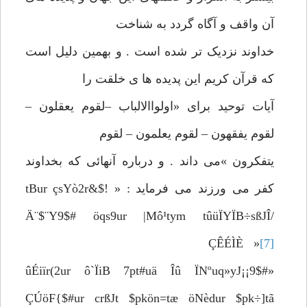
آن واقف و آگاه گردد به شناخت
خداوند نزدیک تر شده است . و بهمین دلیل است
که قرآن کریم این پدیده ها ی خلقت را
آیات توحید برای «اولواالالباب –لقوم یعقلون –
لقوم یفقهون – لقوم یعلمون – لقوم
یتفکرون »می داند . و درباره آنهائی که بخداوند
کفر می ورزند می فرماید : « !$tBur çsYò2r&
Ä¨$¨Y9$# öqs9ur |Mô¹tym tûüÏYÏB÷sßJÎ/
ÇÊÉÌÈ »
[7]
«ûÉiïr(2ur ô`ÏiB 7pt#uä Îû ÏNºuq»yJ¡¡9$#
ÇÚöF{$#ur crßJt $pkön=tæ öNèdur $pk÷]tã