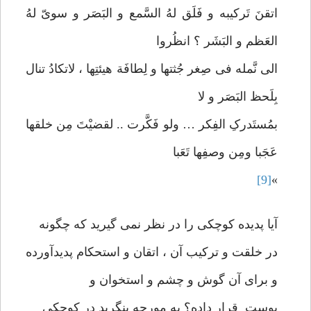
اتقنَ تَرکیبه و فَلَق لهُ السَّمع و البَصَر و سویّ لهُ
العَظم و البَشَر ؟ انظُروا
الی نَّمله فی صِغر جُثتها و لِطافَة هیئتِها ، لاتکادُ تنال
بِلَحظ البَصَر و لا
بمُستَدرکِ الفِکر … ولو فَکَّرت .. لقضیْتَ مِن خلقها
عَجَبا ومِن وصفِها تَعَبا
[9]
»
آیا پدیده کوچکی را در نظر نمی گیرید که چگونه
در خلقت و ترکیب آن ، اتقان و استحکام پدیدآورده
و برای آن گوش و چشم و استخوان و
پوست قرار داده؟ به مورچه بنگرید در کوچکی