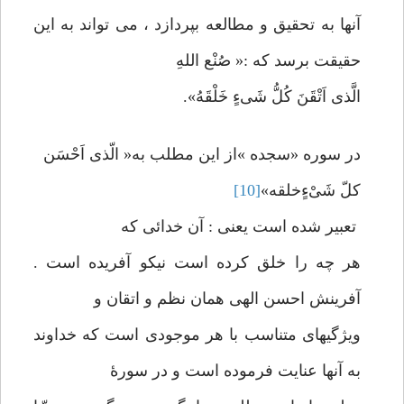
آنها به تحقیق و مطالعه بپردازد ، می تواند به این
حقیقت برسد که :« صُنْع اللهِ
الَّذی اَتْقَنَ کُلُّ شَیءٍ خَلْقَهُ».
در سوره «سجده »از این مطلب به« الّذی اَحْسَن
کلّ شَیْءٍخلقه»
[10]
تعبیر شده است یعنی : آن خدائی که
هر چه را خلق کرده است نیکو آفریده است .
آفرینش احسن الهی همان نظم و اتقان و
ویژگیهای متناسب با هر موجودی است که خداوند
به آنها عنایت فرموده است و در سورۀ