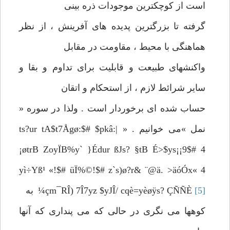
است از کوچکترین موجودات ذره بینی
گرفته تا بزرگترین پدیده های آفرینش ، از نظر
هماهنگی با محیط ، مقاومت در مقابل
واکنشهای طبیعت و قابلیت برای تداوم و بقا و
سایر شرائط لازم ، از استحکام و اتقان
حساب شده ای برخوردار است . ولذا در سوره «
نمل »می خوانیم . « ts?ur tA$t7Ågø:$# $pkâ:|
¡øtrB ZoyÏB%y` }Édur ßJs? §tB É>$ys¡¡9$# 4
yì÷Yß¹ «!$# üÏ%©!$# z`s)ø?r& ¨@ä. >äóÓx« 4
[5]
¼çm¯RÎ) 7Î7yz $yJÎ/ cqè=yèøÿs? ÇÑÑÈ
به
کوهها می نگری در حالی که می پنداری که آنها