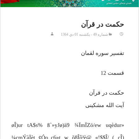
حکمت در قرآن
شماره 49 - يکشنبه 01 دي 1364
تفسیر سوره لقمان
قسمت 12
حکمت در قرآن
آیت الله مشکینی
«øÎ)ur tA$s% ß`»yJø)ä9 ¾ÏmÏZö/ew uqèdur
¼çmÝàÏèt ¢Óo_ç6»t w õ8Îô³è@ «!$$Î/ ( cÎ)