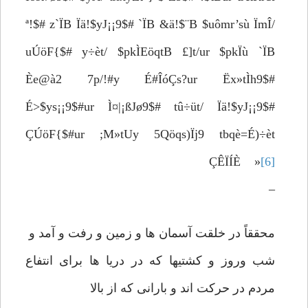
ª!$# z`ÏB Ïä!$yJ¡¡9$# `ÏB &ä!$¨B $uômr’sù ÏmÎ/
uÚöF{$# y÷èt/ $pkÌEöqtB £]t/ur $pkÏù `ÏB
Èe@à2 7p­/!#y É#ÎóÇs?ur Ëx»tÌh9$#
É>$ys¡¡9$#ur Ì¤|¡ßJø9$# tû÷üt/ Ïä!$yJ¡¡9$#
ÇÚöF{$#ur ;M»tUy 5Qöqs)Ïj9 tbqè=É)÷èt
ÇÊÏÍÈ »
[6]
–
محققاً در خلقت آسمان ها و زمین و رفت و آمد و
شب وروز و کشتیها که در دریا ها برای انتفاع
مردم در حرکت اند و بارانی که از بالا