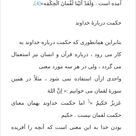
آمده است : وَلَقَدْ آتَیْنا لُقْمانَ الْحِکْمَه»
[4]
.
حکمت دربارۀ خداوند
بنابراین همانطوری که حکمت درباره خداوند به
کار می رود ، درباره قرآن و انسان نیز استعمال
می گردد ، ولی در هر سه مورد معنی
واحدی ازآن استفاده نمی شود ، مثلاً در همین
سورۀ لقمان می خوانیم :« اِنَّ اللهَ
5
عَزیزٌ حَکیمٌ »
اما حکمت خداوند بهمان معنای
حکمت لقمان نیست . حکیم
بودن خدا به این معنی است که آنچه را آفریده