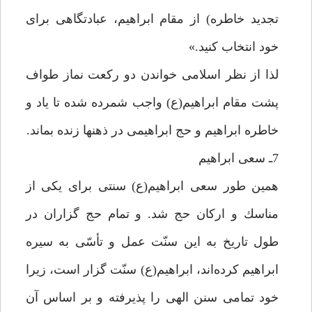
تجديد خاطره) از مقام ابراهيم، عبادتگاهى براى
خود انتخاب كنيد.»
لذا از نظر اسلامى خواندن دو ركعت نماز طواف
پشت مقام ابراهيم(ع) واجب شمرده شده تا ياد و
خاطره ابراهيم و حج ابراهيمى در ذهنها زنده بماند.
7ـ سعى ابراهيم
همين طور سعى ابراهيم(ع) سنتى براى يكى از
مناسك و اركان حج شد. و تمام حج گزاران در
طول تاريخ به اين سنّت عمل و تأسّى به سيره
ابراهيم كرده‌اند، ابراهيم(ع) سنّت گزار است، زيرا
خود تمامى سنن الهى را پذيرفته و بر اساس آن