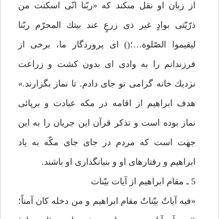
از زبان او نقل مىكند كه «ربّنا انّى اسكنت من
ذرّيّتى بوادٍ غير ذى زرعٍ عند بيتك المحرّم ربّنا
ليقيموا الصّلوة…؛() اى پروردگار ما، برخى از
فرزندانم را به وادى اى بدون كشت و زراعت
نزديك خانه گرامى تو جاى دادم. تا نماز بگزارند.»
هدف ابراهيم از اقامه در مكه عبادت و برپائى
نماز بوده است و تذكر قرآن اين جريان را به اين
جهت است كه مردم در جاى جاى مكّه به ياد
ابراهيم و رفتارهاى او و بنيانگذارى او باشند.
5 ـ مقام ابراهيم از آيات بيّنات
«فيه آياتٌ بيّناتٌ مقام ابراهيم و من دخله كان آمناً؛