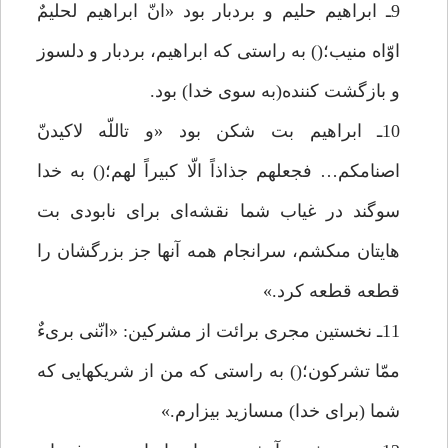
9ـ ابراهيم حليم و بردبار بود «انّ ابراهيم لحليمٌ
اوّاه منيب؛() به راستى كه ابراهيم، بردبار و دلسوز
و بازگشت كننده(به سوى خدا) بود.
10ـ ابراهيم بت شكن بود «و تاللّه لاكيدنّ
اصنامكم… فجعلهم جذاذاً الّا كبيراً لهم؛() به خدا
سوگند در غياب شما نقشه‌اى براى نابودى بت
هايتان مىكشم، سرانجام همه آنها جز بزرگشان را
قطعه قطعه كرد.»
11ـ نخستين مجرى برائت از مشركين: «انّنى برىءٌ
ممّا تشركون؛() به راستى كه من از شريكهايى كه
شما (براى خدا) مىسازيد بيزارم.»