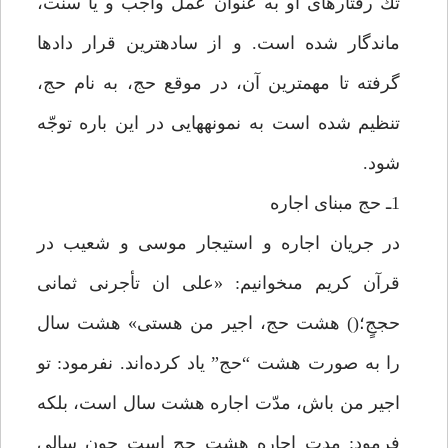
تك رفتارهاى او به عنوان عمل واجب و يا سنّت،
ماندگار شده است. و از سادهترين قرار دادها
گرفته تا مهمترين آن، در موقع حج، به نام حج،
تنظيم شده است به نمونههايى در اين باره توجّه
شود.
1ـ حج مبناى اجاره
در جريان اجاره و استيجار موسى و شعيب در
قرآن كريم مىخوانيم: «على ان تأجرنى ثمانى
حججٍ؛() هشت حج، اجير من هستى» هشت سال
را به صورت هشت “حج” ياد كرده‌اند. نفرمود: تو
اجير من باش، مدّت اجاره هشت سال است، بلكه
فرمود: مدت اجاره هشت حج است چون سالى