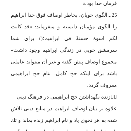
فرمان خدا بود.»
25 ـ الگوى خوبان، بخاطر اوصاف فوق خدا ابراهيم
را الگوى مؤمنان دانسته و مىفرمايد: «قد كانت
لكم اسوة حسنةً فى ابراهيم؛() براى شما
سرمشق خوبى در زندگى ابراهيم وجود داشت»
مجموع اوصاف پيش گفته و غير آن مىتواند عاملى
باشد براى اينكه حج كامل، بنام حج ابراهيمى
معروف گردد.
زنده نگهداشتن حج ابراهيمى در فرهنگ دينى
علاوه بر بيان اوصاف ابراهيم در منابع دينى تلاش
شده به هر نحوى ياد و نام ابراهيم زنده بماند و تك