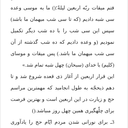
فتم ميقات ربّه اربعين ليلةً؛() ما به موسى وعده
سى شبه داديم (كه تا سى شب ميهمان ما باشد)
سپس اين سى شب را با ده شب ديگر تكميل
نموديم (و وعده داديم كه ده شب گذشته از آن
سى شب ميهمان ما باشد.) پس ميقات و موساى
(كليم) با خداى (سبحان) چهل شبه تمام شد.»
اين قرار اربعين از آغاز ذى قعده شروع شد و تا
دهم ذيحجّه به طول انجاميد كه مهمترين مراسم
حج و زيارت در اين اربعين است و بهترين فرصت
براى چلّهگيرى همين چهل روز مىباشد.()
3ـ براى نورانى شدن مردم ايّام حج را يادآورى