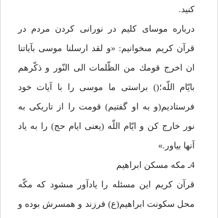
كنيد.
درباره موساى كليم در نورانى كردن مردم در
قرآن كريم مىخوانيم: «و لقد ارسلنا موسى بآياتنا
ان اخرج قومك من الظّلمات الى النّور و ذكّرهم
بايّام اللّه؛() براستى ما موسى را با آيات خود
فرستاديم(و به او گفتيم) قومت را از تاريكى به
نور خارج كن و ايّام اللّه (يعنى ايام حج) را به ياد
آنها بياور.»
4ـ مكه مسكن ابراهيم
قرآن كريم اين مسئله را يادآور مىشود كه مكّه
محل سكونت ابراهيم(ع) فرزند و همسرش بوده و