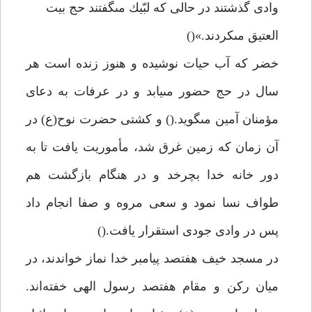
وادى گذشتند در حالى كه لبّيك مىگفتند حج بيت
العتيق مىكردند.»()
خضر كه آب حيات نوشيده و هنوز زنده است هر
سال در حج حضور مىيابد و در عرفات به دعاى
مؤمنان آمين مىگويد.() و كشتى حضرت نوح(ع) در
آن زمان كه زمين غرق شد، مأموريت يافت تا به
دور خانه خدا بچرخد و در هنگام بازگشت هم
طواف نسا نمود و سعى مروه و صفا انجام داد
پس در وادى جودى استقرار يافت.()
در مسجد خيف هفتصد پيامبر خدا نماز خواندند، در
ميان ركن و مقام هفتصد رسول الهى خفته‌اند.