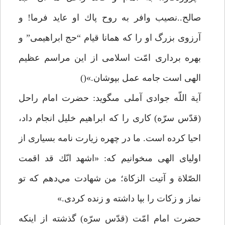
صالح..نصيب وافر به روح پاك او عايد فرما! و
آرزوى بزرگ او را كه همانا قيام “حج ابراهيمى” و
بهره بردارى امّت اسلامى از اين مراسم عظيم
الهى است جامه عمل بپوشان.»()
آية اللّه جوادى آملى مىگويد: حضرت امام راحل
(قدّس سرّه) كارى را كه ابراهيم خليل انجام داد،
احيا كرده است. ما در چهره زيارت نامه بسيارى از
اولياى الهى مىخوانيم كه: «اشهد انّك قد اقمت
الصّلاة و آتيت الزكاة؛ من شهادت مي‌دهم كه تو
نماز و زكات را بپا داشته و زنده كردى.»
حضرت امام امّت (قدّس سرّه) گذشته از اينكه