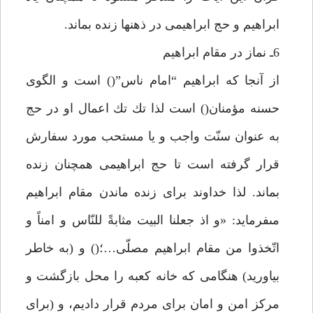
ابراهيم و حج ابراهيمى در ذهنها زنده بماند.
6ـ نماز در مقام ابراهيم
از آنجا كه ابراهيم “امام ناس”() است و الگوى
حسنه مؤمنان() است لذا تك تك اعمال او در حج
به عنوان سنّت واجب و يا مستحب مورد سفارش
قرار گرفته است تا حج ابراهيمى همچنان زنده
بماند. لذا خداوند براى زنده ماندن مقام ابراهيم
مىفرمايد: «و اذ جعلنا البيت مثابةً للنّاس و امناً و
اتّخذوا من مقام ابراهيم مصلّى…؛() و (به خاطر
بياوريد) هنگامى كه خانه كعبه را محل بازگشت و
مركز امن و امان براى مردم قرار داديم، و (براى