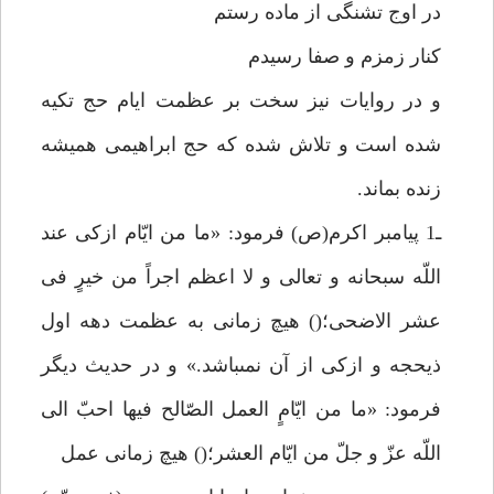
در اوج تشنگى از ماده رستم
كنار زمزم و صفا رسيدم
و در روايات نيز سخت بر عظمت ايام حج تكيه
شده است و تلاش شده كه حج ابراهيمى هميشه
زنده بماند.
ـ1 پيامبر اكرم(ص) فرمود: «ما من ايّام ازكى عند
اللّه سبحانه و تعالى و لا اعظم اجراً من خيرٍ فى
عشر الاضحى؛() هيچ زمانى به عظمت دهه اول
ذيحجه و ازكى از آن نمىباشد.» و در حديث ديگر
فرمود: «ما من ايّامٍ العمل الصّالح فيها احبّ الى
اللّه عزّ و جلّ من ايّام العشر؛() هيچ زمانى عمل