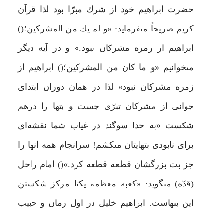
حضرت ابراهيم خود از شرك مبرّا بود لذا قرآن
كريم صريحاً مىفرمايد: «و لم يك من المشركين؛()
ابراهيم از زمره مشركان نبود.» و در آيه ديگر
مىخوانيم «و ما كان من المشركين؛() ابراهيم از
زمره مشركان نبود» لذا در همان دوران ابتداى
جوانى از مشركان تبرّى جست و بتها را درهم
شكست «به خدا سوگند در غياب شما نقشه‌اى
براى نابودى بتهايتان مىكشم! سرانجام همه آنها را
جز بت بزرگشان قطعه قطعه كرد.»() امام راحل
(قدّه) مىگويد: «كعبه معظمه يكتا مركز شكستن
اين بتهاست. ابراهيم خليل در اول زمان و حبيب