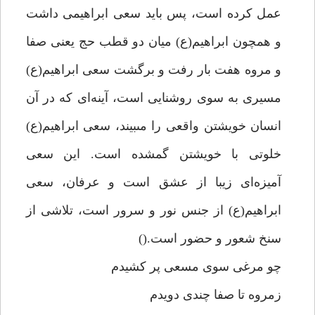
عمل كرده است، پس بايد سعى ابراهيمى داشت
و همچون ابراهيم(ع) ميان دو قطب حج يعنى صفا
و مروه هفت بار رفت و برگشت سعى ابراهيم(ع)
مسيرى به سوى روشنايى است، آينه‌اى كه در آن
انسان خويشتن واقعى را مىبيند، سعى ابراهيم(ع)
خلوتى با خويشتن گمشده است. اين سعى
آميزه‌اى زيبا از عشق است و عرفان، سعى
ابراهيم(ع) از جنس نور و سرور است، تلاشى از
سنخ شعور و حضور است.()
چو مرغى سوى مسعى پر كشيدم
زمروه تا صفا چندى دويدم