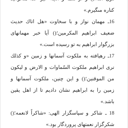
كناره مىگيرم.»
16ـ مهمان نواز و با سخاوت «هل اتاك حديث
ضعيف ابراهيم المكرمين؛() آيا خبر مهمانهاى
بزرگوار ابراهيم به تو رسيده است.»
17ـ رهيافته به ملكوت آسمانها و زمين «و كذلك
نرى ابراهيم ملكوت السّماوات و الارض و ليكون
من الموقنين؛() و اين چنين، ملكوت آسمانها و
زمين را به ابراهيم نشان داديم تا از اهل يقين
باشد.»
18 ـ شاكر و سپاسگزار الهى: «شاكراً لانعمه؛()
شكرگزار نعمتهاى پروردگار بود.»