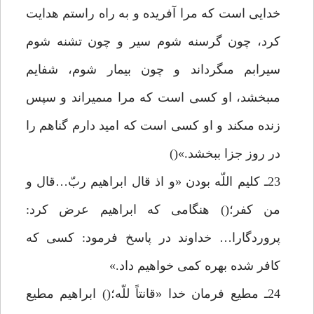
خدايى است كه مرا آفريده و به راه راستم هدايت
كرد، چون گرسنه شوم سير و چون تشنه شوم
سيرابم مىگرداند و چون بيمار شوم، شفايم
مىبخشد، او كسى است كه مرا مىميراند و سپس
زنده مىكند و او كسى است كه اميد دارم گناهم را
در روز جزا ببخشد.»()
23ـ كليم اللّه بودن «و اذ قال ابراهيم ربّ…قال و
من كفر؛() هنگامى كه ابراهيم عرض كرد:
پروردگارا… خداوند در پاسخ فرمود: كسى كه
كافر شده بهره كمى خواهيم داد.»
24ـ مطيع فرمان خدا «قانتاً للّه؛() ابراهيم مطيع