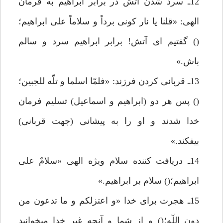
12ـ سرد شدن آتش در برابر ابراهيم به فرمان
الهى: «قلنا يا نار كونى برداً و سلاماً على ابراهيم؛
() گفتيم اى آتش! برابر ابراهيم سرد و سالم
باش.»
13ـ قربانى كردن فرزند: «فلمّا اسلما و تلّه للجبين؛
() پس هر دو (ابراهيم و اسماعيل) تسليم فرمان
خدا شدند و او را به پيشانى (جهت قربانى)
بيفكند.»
14ـ دريافت كننده سلام ويژه الهى «سلامٌ على
ابراهيم؛() سلام بر ابراهيم.»
15ـ هجرت براى خدا «و اعتزلكم و ما تدعون من
دون اللّه؛() و از شما و آنچه غير خدا مىخوانيد