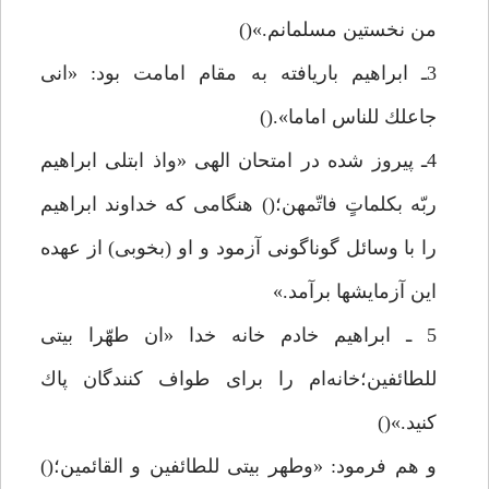
من نخستين مسلمانم.»()
3ـ ابراهيم باريافته به مقام امامت بود: «انى
جاعلك للناس اماما».()
4ـ پيروز شده در امتحان الهى «واذ ابتلى ابراهيم
ربّه بكلماتٍ فاتّمهن؛() هنگامى كه خداوند ابراهيم
را با وسائل گوناگونى آزمود و او (بخوبى) از عهده
اين آزمايشها برآمد.»
5 ـ ابراهيم خادم خانه خدا «ان طهّرا بيتى
للطائفين؛خانه‌ام را براى طواف كنندگان پاك
كنيد.»()
و هم فرمود: «وطهر بيتى للطائفين و القائمين؛()