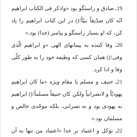
19ـ صادق و راستگو بود «واذكر فى الكتاب ابراهيم
انّه كان صدّيقاً نبيّاً؛() در اين كتاب ابراهيم را ياد
كن، كه او بسيار راستگو و پيامبر (خدا) بود.»
20ـ وفا كننده به پيمانهاى الهى «و ابراهيم الّذى
وفى؛() همان كسى كه وظيفه خود را به طور كلّى
وفا و ادا كرد.
21ـ حنيف و مسلم يا مقام ويژه «ما كان ابراهيم
يهوديّاً و لانصرانياً ولكن كان حنيفاً مسلماً؛() ابراهيم
نه يهودى بود و نه نصرانى، بلكه موحّدى خالص و
مسلمان بود.»
22ـ توكل و اعتماد بر خدا «اعتماد من تنها به آن