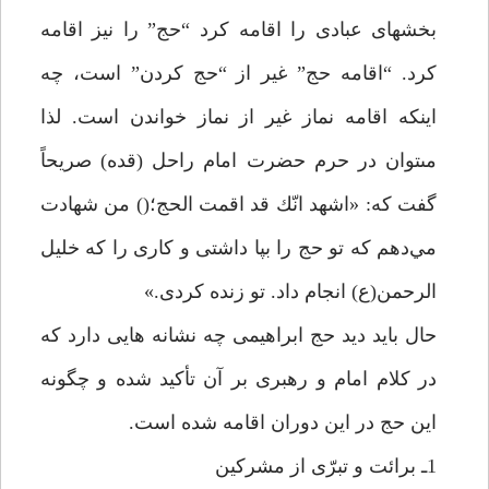
بخشهاى عبادى را اقامه كرد “حج” را نيز اقامه
كرد. “اقامه حج” غير از “حج كردن” است، چه
اينكه اقامه نماز غير از نماز خواندن است. لذا
مىتوان در حرم حضرت امام راحل (قده) صريحاً
گفت كه: «اشهد انّك قد اقمت الحج؛() من شهادت
مي‌دهم كه تو حج را بپا داشتى و كارى را كه خليل
الرحمن(ع) انجام داد. تو زنده كردى.»
حال بايد ديد حج ابراهيمى چه نشانه هايى دارد كه
در كلام امام و رهبرى بر آن تأكيد شده و چگونه
اين حج در اين دوران اقامه شده است.
1ـ برائت و تبرّى از مشركين