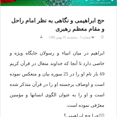
حج ابراهيمى و نگاهى به نظر امام راحل
و مقام معظم رهبرى
شماره 5 - پنجشنبه 01 بهمن 1388
ابراهيم در ميان انبياء و رسولان جايگاه ويژه و
خاصى دارد تا آنجا كه خداوند متعال در قرآن كريم
69 بار نام او را در 25 سوره بيان و منعكس نموده
است و اوصاف برجسته او را در قرآن متذكر شده
است و او را به عنوان الگوى انسانها و مؤمنين
معرّفى نموده است.
چرا حج ابراهيمى؟