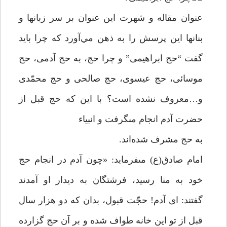
عنوان مقاله و شهرت اين عنوان بر سر زبانها و
بنانها اين پرسش را به ذهن مي‌آورد كه چرا بايد
گفت “حج ابراهيمى” و چرا حج، به حج آدمى، حج
موسائى، حج عيسوى، حج صالحى و حج محمّدى
و…معروف نشده است؟ با اين كه حج قبل از
حضرت آدم انجام مىگرفت و انبياء
به حج مشرف شده‌اند.
امام صادق(ع) مىفرمايد: «چون آدم در انجام حج
خود به منا رسيد، فرشتگان به ديدار او آمدند
گفتند: اى آدم! حجّت قبول، بدان كه دو هزار سال
قبل از تو اين خانه طواف شده و بر آن حج گزارده