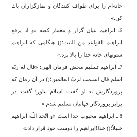
خانه‌ام را براى طواف كنندگان و نمازگزاران پاك
كن.»
6ـ ابراهيم بنيان گزار و معمار كعبه «و اذ يرفع
ابراهيم القواعد من البيت؛() هنگامى كه ابراهيم
ستونهاى خانه خدا را بالا برد.»
7ـ ابراهيم تسليم محض فرمان الهى: «قال له ربّه
اسلم قال اسلمت لربّ العالمين؛() در آن زمان كه
پروردگارش به او گفت: اسلام بياور! گفت: در
برابر پروردگار جهانيان تسليم شدم.»
8 ـ ابراهيم محبوب خدا است «و اتّخذ اللّه ابراهيم
خليلاً؛() خدا!ابراهيم را دوست خود قرار داد.»