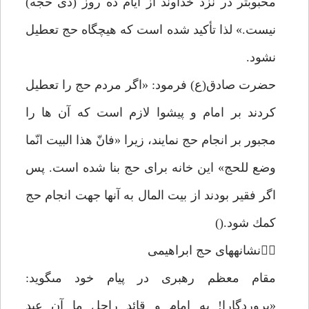
محبوبتر در نزد خداوند از ايام ده روز (ذى حجّه)
نيست.» لذا تأكيد شده است كه هيچگاه حج تعطيل
نشود.
حضرت صادق(ع) فرمود: «اگر مردم حج را تعطيل
كردند بر امام و پيشوا لازم است كه آن ها را
مجبور بر انجام حج نمايند، زيرا «فانّ هذا البيت انّما
وضع للحج» اين خانه براى حج بنا شده است. پس
اگر فقير بودند از بيت المال به آنها جهت انجام حج
كمك شود.()
نشانههاى حج ابراهيمى
مقام معظم رهبرى در پيام خود مىگويد:
«پروردگارا! به امام و قائد راحل ما آن عبد