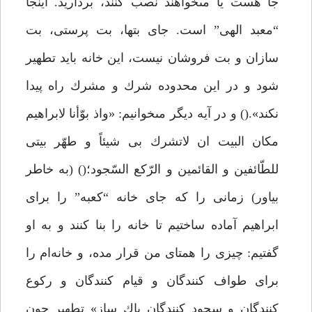
جا هست يا مىخواهند نصب كنند، برداريد. اينجا
“معبد الهى” است. جاى بتها، بت پرستى، بت
سازان و بت فروشان نيست، اين خانه بايد تطهير
شود و در اين محدوده شرك و مشرك راه پيدا
نكند».() و در آيه ديگر مىخوانيم: «واذ بوّأنا لابراهيم
مكان البيت ان لاتشرك بى شيئاً و طهّر بيتى
للطّائفين و القائمين و الرّكع السّجود؛() (به خاطر
بياور) زمانى را كه جاى خانه “كعبه” را براى
ابراهيم آماده ساختيم تا خانه را بنا كنند و به او
گفتيم: چيزى را همتاى من قرار مده، و خانه‌ام را
براى طواف كنندگان و قيام كنندگان و ركوع
كنندگان و سجود كنندگان پاك ساز» تطهير چون