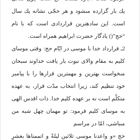
يك بار گزارده مىشود و هر حجّى نشانه يك سال
است. اين سادهترين قراردادى است كه با نام
“حج”() يادگار حضرت ابراهيم همراه است.
2ـ قرارداد خدا با موسى در ايّام حج: وقتى موساى
كليم به مقام والاى نبوت بار يافت خداوند سبحان
مىخواست بهترين و مهمترين قرارها را با پيامبر
خود تنظيم كند، زيرا انتخاب مدّت قرار، به عهده
متكلّم است نه بر عهده كليم خدا. ذات اقدس الهى
به موساى كليم فرمود: تو مهمان چهل شبه من
مىباشى، امّا در مراسم
حج «و واعدنا موسى ثلاثين ليلةً و اتممناها بعشرٍ