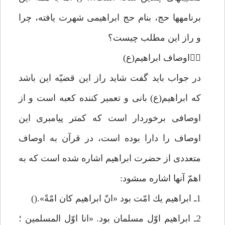
برنامهها حج، بنام حج ابراهيمى شهرت يافته، چرا
و راز اين مطلب چيست؟
اوصاف ابراهيم(ع)
در جواب بايد گفت شايد راز اين قضيّه اين باشد
كه ابراهيم(ع) بانى و تعمير كننده كعبه است و از
اوصافى برخوردار است كه كمتر پيامبرى اين
اوصاف را دارا بوده است، در قرآن به اوصاف
متعددى از حضرت ابراهيم اشاره شده است كه به
اهمّ آنها اشاره مىشود:
1ـ ابراهيم يك امّت بود «انّ ابراهيم كان امّةً».()
2ـ ابراهيم اوّل مسلمان بود. «انا اوّل المسلمين ؛