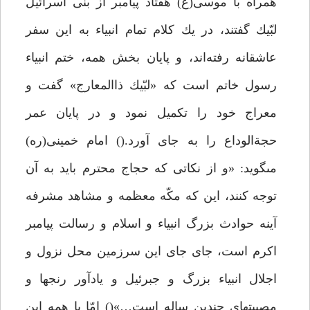
همراه با موسى(ع) هفتاد پيامبر از بنى اسرائيل
لبّيك گفتند، در يك كلام تمام انبياء به اين سفر
عاشقانه رفته‌اند، و پايان بخش همه، ختم انبياء
رسول خاتم است كه «لبّيك ذاالمعارج» گفت و
معراج خود را تكميل نمود و در پايان عمر
حجةالوداع را به جاى آورد.() امام خمينى(ره)
مىگويد: «و از نكاتى كه حجاج محترم بايد به آن
توجه كنند، اين كه مكّه معظمه و مشاهد مشرفه
آينه حوادث بزرگ انبياء و اسلام و رسالت پيامبر
اكرم است، جاى جاى اين سرزمين محل نزول و
اجلال انبياء بزرگ و جبرئيل و يادآور رنجها و
مصيبتهاى چندين ساله است…»() امّا با همه اين