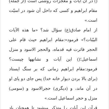
() در آن آيات و معجزات روشنى است (از جمله)
مقام ابراهيم و كسى كه داخل آن شود در امنيّت
است.»
از امام صادق(ع) سؤال شد؟ «ما هذه الآيات
البيّنات؟» فرمود«:مقام ابراهيم حيث قام على
الحجر فاثرت فيه قدماه، والحجر الاسود و منزل
اسماعيل؛() اين آيات و نشانهها چيست؟
فرمود:مقام ابراهيم زمانى كه بر سنگ ايستاد
(براى بالا بردن ديوار خانه خدا) پس جاى دو پاى او
در آن ماند، و (ديگرى) حجرالاسود و (سومى)
منزل و حجر اسماعيل است.»
قرآن اين آيات را متذكر مىشود تا همچنان ياد