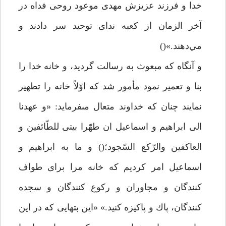
خدا و فرزند عزيزش مهدى موعود روحى فداه در
آخر الزمان از كعبه نداى توحيد سر دادند و
مي‌دهند.»()
و آنگاه كه مبعوث به رسالت گرديد، و خانه خدا را
بنا و تعمير نمود مأمور شد كه اوّلاً خانه را تطهير
نمايند چنان كه خداوند متعال مىفرمايد: «و عهدنا
الى ابراهيم و اسماعيل ان طهّرا بيتى للطّائفين و
العاكفين والرّكع السّجود؛() و ما به ابراهيم و
اسماعيل امر كرديم كه خانه مرا براى طواف
كنندگان و مجاوران و ركوع كنندگان و سجده
كنندگان، پاك و پاكيزه كنيد.» «اين بتهايى كه در اين