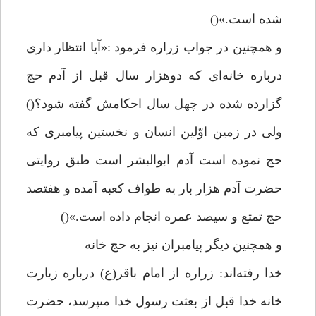
شده است.»()
و همچنين در جواب زراره فرمود :«آيا انتظار دارى
درباره خانه‌اى كه دوهزار سال قبل از آدم حج
گزارده شده در چهل سال احكامش گفته شود؟()
ولى در زمين اوّلين انسان و نخستين پيامبرى كه
حج نموده است آدم ابوالبشر است طبق روايتى
حضرت آدم هزار بار به طواف كعبه آمده و هفتصد
حج تمتع و سيصد عمره انجام داده است.»()
و همچنين ديگر پيامبران نيز به حج خانه
خدا رفته‌اند: زراره از امام باقر(ع) درباره زيارت
خانه خدا قبل از بعثت رسول خدا مىپرسد، حضرت