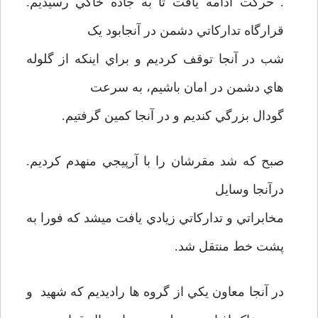
. حرکت ادامه يافت تا به جاده خاکي رسيديم.
قرارگاه تدارکاتي دشمن در آنجابود يک
شب در آنجا توقف کرديم و براي اينکه از گلوله
هاي دشمن در امان باشيم، به سرعت
گودال بزرگي کنديم و در آنجا کمين گرفتيم.
صبح که شد مقرشان را با آرپيجي منهدم کرديم.
درآنجا وسايل
مخابراتي و تدارکاتي زيادي يافت ميشد که فورا به
پشت خط منتقل شد.
در آنجا معاون يکي از گروه ها راديديم که شهيد و