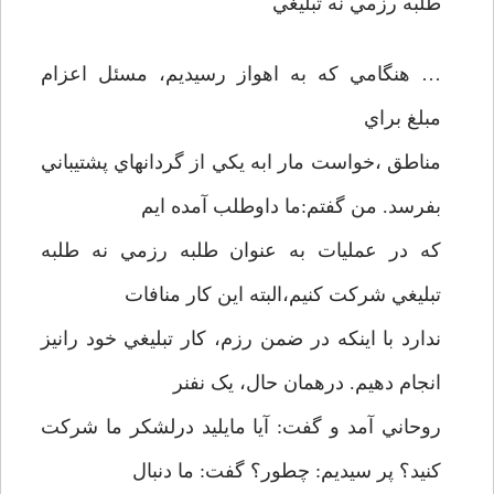
طلبه رزمي نه تبليغي
… هنگامي که به اهواز رسيديم، مسئل اعزام
مبلغ براي
مناطق ،خواست مار ابه يکي از گردانهاي پشتيباني
بفرسد. من گفتم:ما داوطلب آمده ايم
که در عمليات به عنوان طلبه رزمي نه طلبه
تبليغي شرکت کنيم،البته اين کار منافات
ندارد با اينکه در ضمن رزم، کار تبليغي خود رانيز
انجام دهيم. درهمان حال، يک نفنر
روحاني آمد و گفت: آيا مايليد درلشکر ما شرکت
کنيد؟ پر سيديم: چطور؟ گفت: ما دنبال