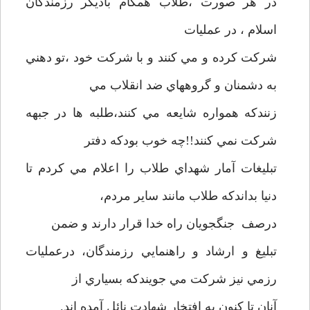
در هر صورت ،طلاب همگام باديگر رزمندگان
اسلام ، در عمليات
شرکت کرده و مي کنند و با شرکت خود ،تو دهني
به دشمنان و گروههاي ضد انقلاب مي
زنندکه همواره شايعه مي کنند،طلبه ها در جبهه
شرکت نمي کنند!!چه خوب بودکه دفتر
تبليغات آمار شهداي طلاب را اعلام مي کردم تا
دنيا بداندکه طلاب مانند ساير مردم،
درصف جنگجويان راه خدا قرار دارند و ضمن
تبليغ و ارشاد و راهنمايي رزمندگان، درعمليات
رزمي نيز شرکت مي جويندکه بسياري از
آنان تا کنون به افتخار شهادت نائل آمده اند.