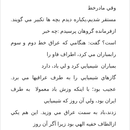
وقي مادرخط
مستقر شديم،يکباره ديدم بچه ها تکبير مي گويند.
ازفرمانده گروهان پرسيدم :چه خبر
است؟ گفت: هنگامي که عراق خط دوم و سوم
رابمباران مي کرد، اطراف فاو را
بمباران شيميايي کرد و لي باد، دارد
گازهاي شيميايي را به طرف عراقيها مي برد.
عجيب بود؛ با اينکه وزش باد معمولا به طرف
ايران بود، ولي آن روز که شيميايي
زدند،باد به سمت عراق مي وزيد. اين هم يکي
ازالطاف خفيه الهي بود زيرا آگر آن روز