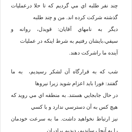
چند نفر طلبه اي مي گرديم که تا حلا درعمليات
گذشته شرکت کرده اند. من و چند طلبه
ديگر به نامهاي آقايان: قويدل، روانه و
سيفي،بايشان رفتيم به شرط اينکه در عمليات
آينده ما راشرکت دهند.
شب که به قرارگاه آن لشکر رسيديم، به ما
گفتند: فورا بايد اعزام شويد زيرا نيروها
در حال جابجايي هستند. به منطقه اي مي رويد که
هيچ کس به آن دسترسي ندارد و با کسي
نيز ارتباط نخواهيد داشت. ما به سرعت خودمان
را به آنجا رسانديم، ديديم برادران