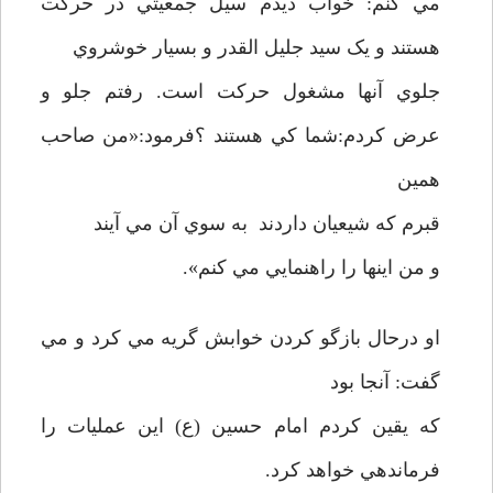
مي کنم: خواب ديدم سيل جمعيتي در حرکت
هستند و يک سيد جليل القدر و بسيار خوشروي
جلوي آنها مشغول حرکت است. رفتم جلو و
عرض کردم:شما کي هستند ؟فرمود:«من صاحب
همين
قبرم که شيعيان داردند به سوي آن مي آيند
و من اينها را راهنمايي مي کنم».
او درحال بازگو کردن خوابش گريه مي کرد و مي
گفت: آنجا بود
که يقين کردم امام حسين (ع) اين عمليات را
فرماندهي خواهد کرد.