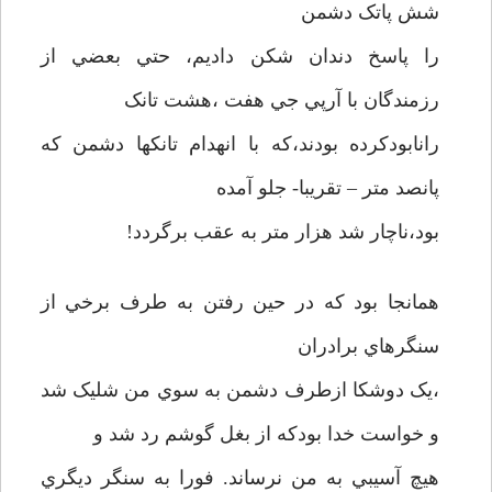
شش پاتک دشمن
را پاسخ دندان شکن داديم، حتي بعضي از
رزمندگان با آرپي جي هفت ،هشت تانک
رانابودکرده بودند،که با انهدام تانکها دشمن که
پانصد متر – تقريبا- جلو آمده
بود،ناچار شد هزار متر به عقب برگردد!
همانجا بود که در حين رفتن به طرف برخي از
سنگرهاي برادران
،يک دوشکا ازطرف دشمن به سوي من شليک شد
و خواست خدا بودکه از بغل گوشم رد شد و
هيچ آسيبي به من نرساند. فورا به سنگر ديگري