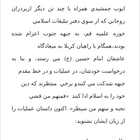
ايوب جمشيدي همراه با چند تن ديگر ازبردران
روحاني که از سوي دفتر تبليغات اسلامي
حوزه علميه قم، به جبهه جنوب اعزام شده
بودند،همگام با راهيان کربلا به ميعادگاه
عاشقان امام حسين (ع) مي رسند، و بنا به
درخواست خودشان، در عمليات و در خط مقدم
جبهه شدکت مي کنندو برخي منتظرند که دين
خود را به اسلام ادا کنند «فمنهم من قضي
نحبه و منهم من سيطر». اکنون داستان عمليات را
از زبان ايشان بشنويد: