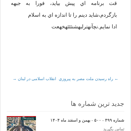
قت برنامه اي پيش بيايد، فورا به جبهه
بازگردم،شايد دينم را تا اندازه اي به اسلام
ادا نمايم.نچآنهترلبهشنئئئهخهعت
←
Post
راه رسيدن ملت مصر به پيروزي
انقلاب اسلامی در لبنان
→
navigation
جدید ترین شماره ها
شماره ۴۹۹ - ۵۰۰ - بهمن و اسفند ماه ۱۴۰۴
تماس بگیرید