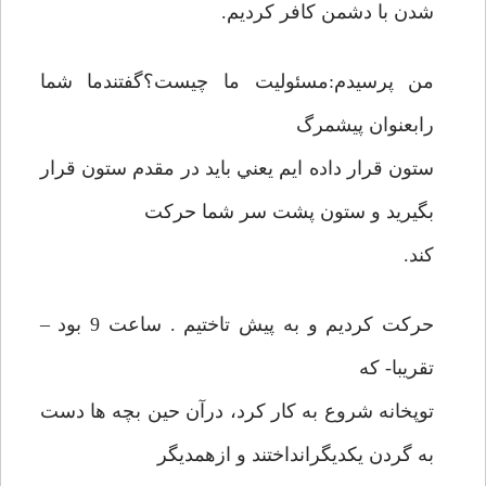
شدن با دشمن کافر کرديم.
من پرسيدم:مسئوليت ما چيست؟گفتندما شما
رابعنوان پيشمرگ
ستون قرار داده ايم يعني بايد در مقدم ستون قرار
بگيريد و ستون پشت سر شما حرکت
کند.
حرکت کرديم و به پيش تاختيم . ساعت 9 بود –
تقريبا- که
توپخانه شروع به کار کرد، درآن حين بچه ها دست
به گردن يکديگرانداختند و ازهمديگر