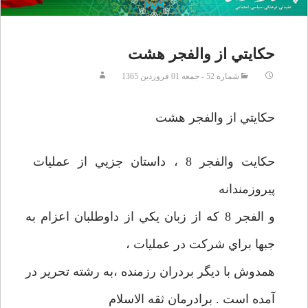
حکايتي از والفجر هشت
شماره 52 - جمعه 01 فروردين 1365
حکايتي از والفجر هشت
حکايت والفجر 8 ، داستان جزيي از عمليات
پيروزمندانه
و الفجر 8 که از زبان يکي از داوطلبان اعزام به
جبها براي شرکت در عمليات ،
همدوش با ديگر بردران رزمنده ،به رشته تحرير در
آمده است . برادرمان ثقه الاسلام