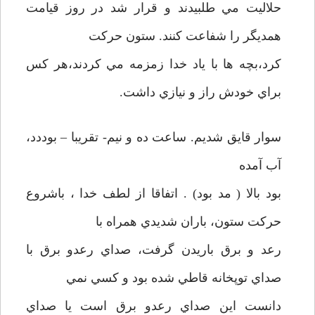
حلاليت مي طلبيدند و قرار شد در روز قيامت
همديگر را شفاعت کنند. ستون حرکت
کرد،بچه ها با ياد خدا زمزمه مي کردند،هر کس
براي خودش راز و نيازي داشت.
سوار قايق شديم. ساعت ده و نيم- تقريبا – بوددد،
آب آمده
بود بالا ( مد بود) . اتفاقا از لطف خدا ، باشروع
حرکت ستون، باران شديدي همراه با
رعد و برق باريدن گرفت، صداي رعدو برق با
صداي توپخانه قاطي شده بود و کسي نمي
دانست اين صداي رعدو برق است يا صداي