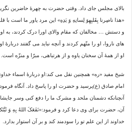
بالای مجلس جای داد. وقتی حضرت به چهرۀ حاضرین نگری
«هذا ناصِرنا بِقَلبِهِوَ لِسانِهِ وَ یَدِهِ» این مرد یاور ما است ب
و دستش … مخالفان که مقام والای اورا درک کردند، به او 
های ناروا، او را متّهم کردند و آنچه نباید می گفتند دربارۀ 
او از همۀ آن سخنان یاوه و از هرتباهی، مبرّا و منزّه است.
شیخ مفید «ره» همچنین نقل می کند:او دربارۀ اسماء خداوند
امام صادق (ع)پرسید و حضرت او را پاسخ داد. آنگاه فرمو
آنچنانکه دشمنان ملحد و مشرک ما را دفع کنی وسر جایشا
آن، حضرت برای وی دعا کرد و فرمود:«نَفَعَکَ اللهُ بِهِ وَ ثَبَّتَکَ 
خداوند از این علم تو را سودمند کند و بر آن استوار بدارد.