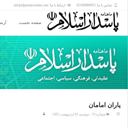
تماس با ما: 02166969953
ارتباط با ما: info[at]pasdareeslam.com
Skip
to
صفحه نخست
آرشی
content
یاران امامان
شماره 53 - دوشنبه 01 ارديبهشت 1365