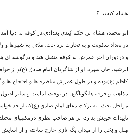
هشام کیست؟
ابو محمد، هشام بن حکم کِندی بغدادی،در کوفه به دنیا آمد 
در بغداد سکونت و به تجارت پرداخت. مدّتی به شهرها و 
و دردوران آخر عمرش به کوفه منتقل شد و درگوشه ای پنه
الرشید، جان سپرد. او از شاگردان امام صادق (ع)و از خو
کاظم (ع)بوده و در طول عمرش مناظره ها و احتجاج ها و گ
مذاهب و فرقه هایگوناگون در توحید، امامت و سایر اصول 
مراحل بحث، به برکت دعای امام صادق (ع)که از خداخواست،
تاییدات خویش بدارد، بر هر صاحب نظری درمکتبهای مختلف
مِلَل و نِحَل را از میدان یکّه تازی خارج ساخته و از آسایش 