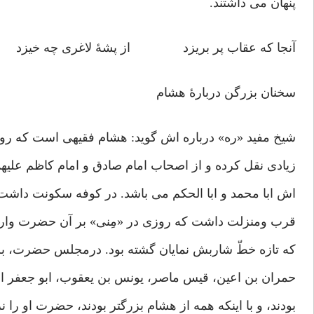
پنهان می داشتند.
آنجا که عقاب پر بریزد از پشۀ لاغری چه خیزد
سخنان بزرگن دربارۀ هشام
شیخ مفید «ره» درباره اش گوید: هشام فقیهی است که روا
زیادی نقل کرده و از اصحاب امام صادق و امام کاظم علیهما
اش ابا محمد و ابا الحکم می باشد. در کوفه سکونت داشت. 
قرب ومنزلت داشت که روزی در «مِنی» بر آن حضرت وارد ش
که تازه خطّ شاربش نمایان گشته بود. درمجلس حضرت، بز
حمران بن اعین، قیس ماصر، یونس بن یعقوب، ابو جعفر ا
بودند، و با اینکه همه از هشام بزرگتر بودند، حضرت او را ن