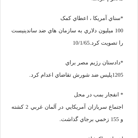
*سناي آمريکا ، اعطاي کمک
100 ميليون دلاري به سازمان هاي ضد ساندينيست
را تصويت کرد.10/1/65
*دادستان رژيم مصر براي
1205پليس ضد شورش تقاضاي اعدام کرد.
* انفجار بمب در محل
اجتماع سربازان آمريکايي در آلمان غربي 2 کشته
و 155 زخمي برجاي گذاشت.