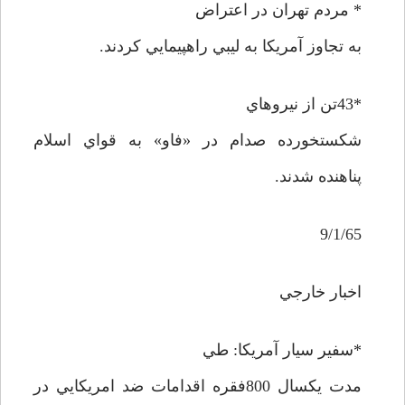
* مردم تهران در اعتراض
به تجاوز آمريکا به ليبي راهپيمايي کردند.
*43تن از نيروهاي
شکستخورده صدام در «فاو» به قواي اسلام
پناهنده شدند.
9/1/65
اخبار خارجي
*سفير سيار آمريکا: طي
مدت يکسال 800فقره اقدامات ضد امريکايي در