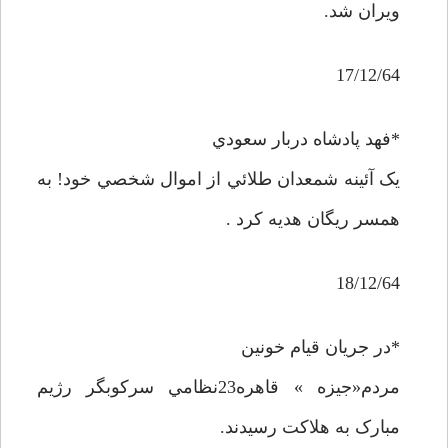
ويران شد.
17/12/64
*فهد پادشاه دربار سعودي
يک آئينه شمعدان طلائي از اموال شخصي خود! به
همسر ريگان هديه کرد .
18/12/64
*در جريان قيام خونين
مردم«جيزه » قاهره23نظامي سرکوبگر رژيم
مبارک به هلاکت رسيدند.