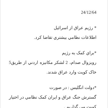
24/12/64
* رژيم عراق از اسرائيل
اطلاعات نظامي بيشتري تقاضا کرد.
*براي کمک به رژيم
روبزوال صدام، 2 لشکر مکانيزه اردني از طريق5
خاک کويت وارد عراق شدند.
*دولت انگليس : در صورت
گسترش جنگ عراق و ايران کمک نظامي در اختيار
کويت مي گذاريم .