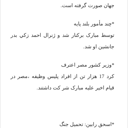
جهان صورت گرفته است.
*چند مأمور بلند پايه
توسط مبارک برکنار شد و ژنرال احمد زکي بدر
جانشين او شد.
*وزير کشور مصر اعترف
کرد 17 هزار تن از افراد پليس وظيفه ،مصر در
قيام اخير عليه مبارک شر کت داشتند.
*اسحق رابين: تحميل جنگ