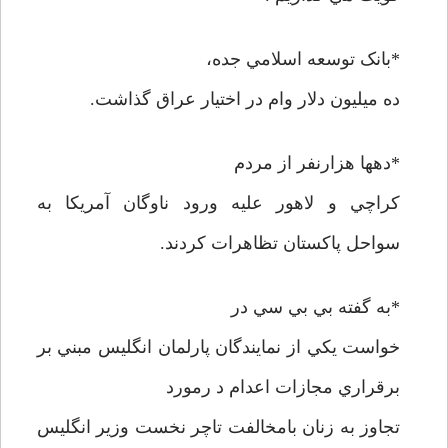
*بانک توسعه اسلامي جده،
ده ميليون دلار وام در اختيار عراق گذاشت.
*دهها هزارنفر از مردم
کراچي و لاهور عليه ورود ناوگان آمريکا به
سواحل پاکستان تظاهرات کردند.
*به گفته بي بي سي در
خواست يکي از نمايندگان پارلمان انگليس مبني بر
برقراري مجازات اعدام د رمورد
تجاوز به زنان بامخالفت تاچر نخست وزير انگليس