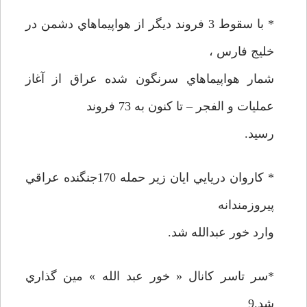
* با سقوط 3 فروند ديگر از هواپيماهاي دشمن در
خليج فارس ،
شمار هواپيماهاي سرنگون شده عراق از آغاز
عمليات و الفجر – تا کنون به 73 فروند
رسيد.
* کاروان دريايي ايان زير حمله 170جنگنده عراقي
پيروزمندانه
وارد خور عبدالله شد.
*سر تاسر کانال « خور عبد الله » مين گذاري
شد.9