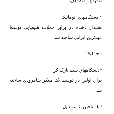
اختراع و اکتشاف
* دستگاههاي اتوماتيک
هشدار دهنده در برابر حملات شيميايي توسط
مبتکرين ايراني ساخته شد.
15/11/64
*دستگاههاي سيم نازک کن
براي اولين بار توسط يک مبتکر شاهرودي ساخته
شد.
*با ساختن يک نوع پل