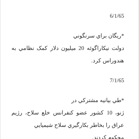
6/1/65
*ريگان براي سرنگوني
دولت نيکاراگوئه 20 ميليون دلار کمک نظامي به
هندوراس کرد.
7/1/65
*طي بيانيه مشترکي در
ژنو، 10 کشور عضو کنفرانس خلع سلاح، رژيم
عراق را بخاطر بکارگيري سلاح شيميايي
محکوم کردند.