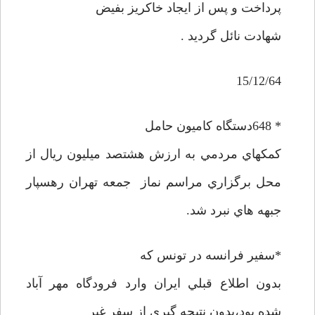
پرداخت و پس از ايجاد خاکريز بفيض
شهادت نائل گرديد .
15/12/64
* 648دستگاه کاميون حامل
کمکهاي مردمي به ارزش هشتصد ميليون ريال از
محل برگزاري مراسم نماز جمعه تهران رهسپار
جبهه هاي نبرد شد.
*سفير فرانسه در تونس که
بدون اطلاع قبلي ايران وارد فرودگاه مهر آباد
شده بود،بدون نتيجه گيري از سفر غير