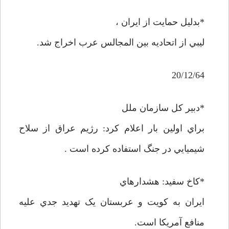
*بدليل حمايت از ايران ،
ليبي از اتحاديه بين المجالس عرب اخراج شد.
20/12/64
*دبير کل سازمان ملل
براي اولين بار اعلام کرد: رژيم عراق از سلاح
شيميايي در جنگ استفاده کرده است .
*کاخ سفيد: هشدارهاي
ايران به کويت و عربستان يک تهديد جدي عليه
منافع آمريکا است.