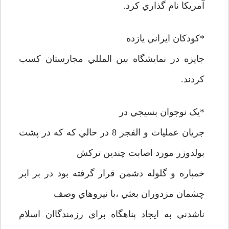
آمريکا نام گذاري کرد.
*کودکان ايراني يازده
جايزه در نمايشگاه بين المللي مجارستان کسب
کردند.
*يک نوجوان بسيجي در
جريان عمليات و الفجر 8 در حالي که که در پشت
بولدوزر مورد اصابت چندين ترکش
خمپاره و گلوله دشمن قرار گرفته بود در بر ابر
چشمان مزدوران بعثي ،با نيروهاي وصف
ناشدني به ايجاد پناهگاه براي رزمندگاان اسلام