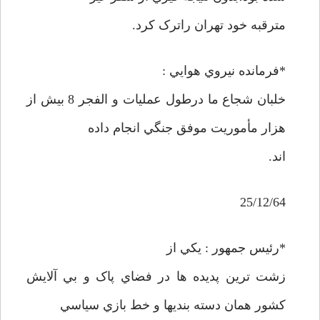
مترقبه خود تهران راترک کرد.
*فرمانده نيروي هوايي :
خلبان شجاع ما درطول عمليات و الفجر 8 بيش از
هزار مأموريت موفق جنگي انجام داده
اند.
25/12/64
*رئيس جمهور : يکي از
زشت ترين پديده ها در فضاي پاک و بي آلايش
کشور همان دسته بنديها و خط بازي سياسي