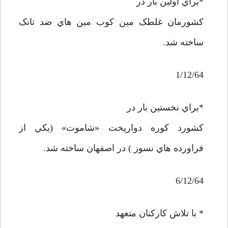
*براي اولين بار در
کشورمان غلطک مين کوب مين هاي ضد تانک
ساخته شد.
1/12/64
*براي نخستين بار در
کشورد کوره دوارپخت «شاموت» (يکي از
فراورده هاي نسوز ) در اصفهان ساخته شد.
6/12/64
* با تلاش کارکنان متعهد