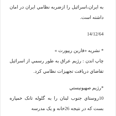
به ايران،اسرائيل را ازضربه نظامي ايران در امان
داشته است.
14/12/64
* نشريه «فارين ريپورت »
چاپ اندن : رژيم عراق به طور رسمي از اسرائيل
تقاضاي دريافت تجهيزات نظامي کرد.
*رژيم صهيونيستي
10روستاي جنوب لبنان را به گلوله تانک خمپاره
بست که در نتيجه 26خانه و يک مدرسه