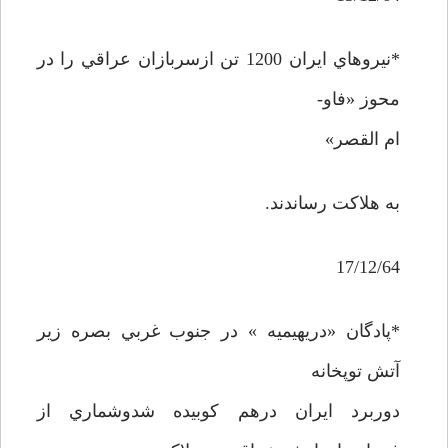
*نيروهاي ايران 1200 تن ازسربازان عراقي را در
محوز «فاو-
ام القصر»
به هلاکت رساندند.
17/12/64
*پادگان «دريهيميه » در جنوب غربي بصره زير
آتش توپخانه
دوربرد ايران درهم کوبيده شدوشماري از