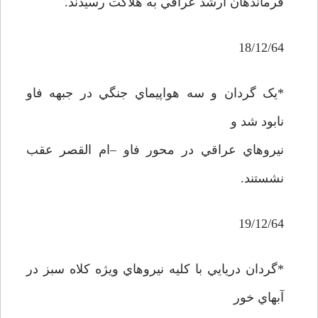
فرماندهان ارشد عراقي به هلاکت رسيدند.
18/12/64
*يک گردان و سه هواپيماي جنگي در جبهه فاو
نابود شد و
نيروهاي عراقي در محور فاو –ام القصر عقب
نشستند.
19/12/64
*گردان دريايي با کليه نيروهاي ويژه کلاه سبز در
آبهاي خور