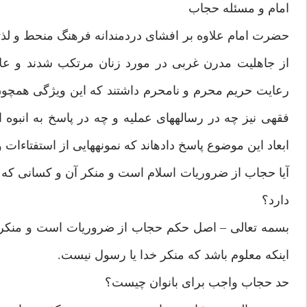
امام و مسئله حجاب‏
حضرت امام علاوه بر افشاى دردمندانه فرهنگ منحط و لذتگر
از جاهليت مدرن غربى در مورد زنان مرتكب شدند و علا
رعايت حريم محرم و نامحرم داشتند كه اين ويژگى همچون 
فقهى نيز چه در رساله‏هاى عمليه و چه در پاسخ به انبوه 
ابعاد اين موضوع پاسخ داده‏اند كه نمونه‏هايى از استفتاءات 
آيا حجاب از ضروريات اسلام است و منكر آن و كسانى كه به
دارد؟
بسمه تعالى – اصل حكم حجاب از ضروريات است و منكر 
اينكه معلوم باشد كه منكر خدا يا رسول نيست.
حد حجاب واجب براى بانوان چيست؟