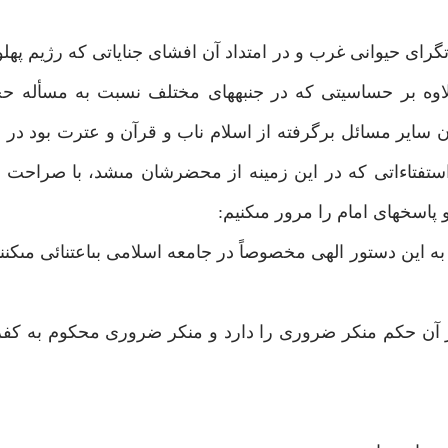
اى حيوانى غرب و در امتداد آن افشاى جناياتى كه رژيم پهلو
وه بر حساسيتى كه در جنبه‏هاى مختلف نسبت به مسأله حج
ساير مسائل برگرفته از اسلام ناب و قرآن و عترت بود در م
استفتاءاتى كه در اين زمينه از محضرشان مى‏شد، با صراحت به
و پاسخهاى امام را مرور مى‏كنيم:
 اين دستور الهى مخصوصاً در جامعه اسلامى بى‏اعتنائى مى‏كن
آن حكم منكر ضرورى را دارد و منكر ضرورى محكوم به كف