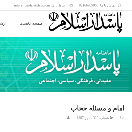
تماس با ما: 02166969953
ارتباط با ما: info[at]pasdareeslam.com
Skip
to
صفحه نخست
آرشی
content
امام و مسئله حجاب
شماره 322 - مهر 1387