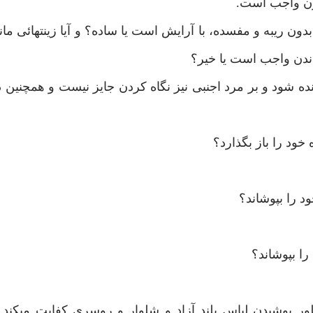
 زن واجب است.
ن ريبه و مفسده، با آرايش است يا ساده؟ و آيا زينتهائى مانن
ندن واجب است يا خير؟
ه شود و بر مرد اجنبى نيز نگاه كردن جايز نيست و همچنين د
ود را باز بگذارد؟
 را بپوشاند؟
ا بپوشاند؟
 پوشيدن لباس بلند آزاد و شلوار و روسرى كفايت مى‏كند و