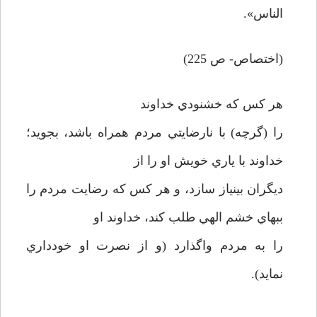
الناس».
(اختصاص- ص 225)
هر كس كه خشنودي خداوند
را (گرچه) با نارضايتي مردم همراه باشد، بجويد؛
خداوند با ياري خويش او را از
ديگران بي­نياز سازد، و هر كس كه رضايت مردم را
ببهاي خشم الهي طلب كند، خداوند او
را به مردم واگذارد (و از نصرت او خودداري
نمايد).