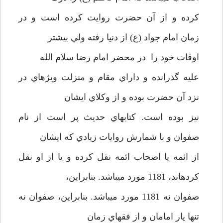
كرده و از آن حضرت روايت كرده است و در
زمان امام جواد (ع) از دنيا رفته ولي بيشتر
اوقات خود را در محضر امام رضا سلام الله
عليه گذرانده و داراي مقام و منزلت ويژه­اي در
نزد آن حضرت بوده و از وكلاي ايشان
نيز بوده است. كتابهاي حديث پر است از نام
صفوان و با شمارش روايات زيادي كه ايشان
از ائمه يا اصحاب ائمه نقل كرده و يا از او نقل
كرده­اند، 1181 مورد مي­باشد. بنابراين،
صفوان نه 1181 مورد مي­باشد. بنابراين، صفوان نه
تنها يار امامان و از فقهاي زمان