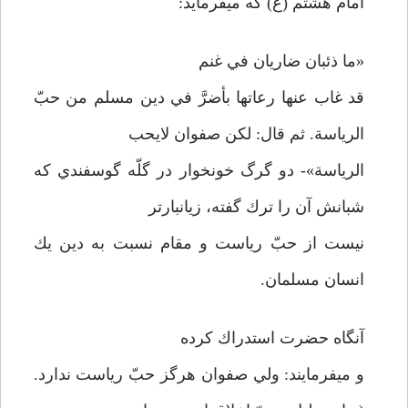
امام هشتم (ع) كه مي­فرمايد:
«ما ذئبان ضاريان في غنم
قد غاب عنها رعاتها بأضرَّ في دين مسلم من حبّ
الرياسة. ثم قال: لكن صفوان لايحب
الرياسة»- دو گرگ خونخوار در گلّه گوسفندي كه
شبانش آن را ترك گفته، زيانبارتر
نيست از حبّ رياست و مقام نسبت به دين يك
انسان مسلمان.
آنگاه حضرت استدراك كرده
و مي­فرمايند: ولي صفوان هرگز حبّ رياست ندارد.