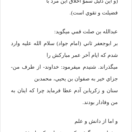
(و اين دليل سموّ اخلاق اين مرد با
فضيلت و تقوي است).
عبدالله بن صلت قمي مي­گويد:
بر ابوجعفر ثاني (امام جواد) سلام الله عليه وارد
شدم كه ايام آخر عمر مباركش را
مي­گذراند. شنيدم مي­فرمود: خداوند- از طرف من-
جزاي خير به صفوان بن يحيي، محمدبن
سنان و زكريابن آدم عطا فرمايد چرا كه اينان به
من وفادار بودند.
و اما از دانش و علم