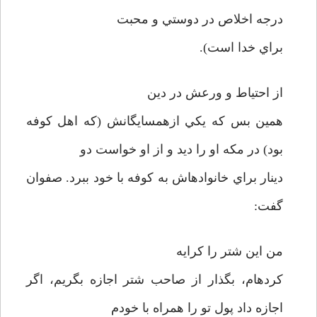
درجه اخلاص در دوستي و محبت
براي خدا است).
از احتياط و ورعش در دين
همين بس كه يكي ازهمسايگانش (كه اهل كوفه
بود) در مكه او را ديد و از او خواست دو
دينار براي خانواده­اش به كوفه با خود ببرد. صفوان
گفت:
من اين شتر را كرايه
كرده­ام، بگذار از صاحب شتر اجازه بگريم، اگر
اجازه داد پول تو را همراه با خودم