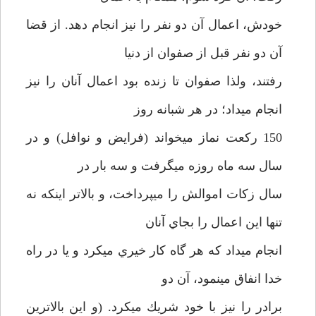
خودش، اعمال آن دو نفر را نيز انجام دهد. از قضا
آن دو نفر قبل از صفوان از دنيا
رفتند، ولذا صفوان تا زنده بود اعمال آنان را نيز
انجام مي­داد؛ در هر شبانه روز
150 ركعت نماز مي­خواند (فرايض و نوافل) و در
سال سه ماه روزه مي­گرفت و سه بار در
سال زكات اموالش را مي­پرداخت، و بالاتر اينكه نه
تنها اين اعمال را بجاي آنان
انجام مي­داد كه هر گاه كار خيري مي­كرد و يا در راه
خدا انفاق مي­نمود، آن دو
برادر را نيز با خود شريك مي­كرد. (و اين بالاترين