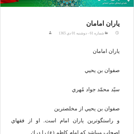
یاران امامان
شماره 61 - دوشنبه 01 دي 1365
ياران امامان
صفوان بن يحيي
سيّد محمّد جواد مُهري
صفوان بن يحيي از مخلص­ترين
و راستگوترين ياران امام است. او از فقهاي
اصحاب مي­باشد كه امام كاظم (ع) را درك