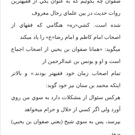
صفوان چه بگوئيم كه به عنوان يكي از فقيه­ترين
روات حديث در بين علماي رجال معروف
شده است. كشي«ره» هنگامي كه فقهاي از
اصحاب امام كاظم و امام رضا«ع» را ياد مي­كند
مي­گويد: «همانا صفوان بن يحيي از اصحاب اجماع
است و او و يونس بن عبدالرحمن از
تمام اصحاب زمان خود فقيه­تر بودند.» و بالاتر
اينكه محمد بن سنان نيز خود گويد:
هركس سئوال از مشكلات دارد به سوي من روي
آورد ولي اگر كسي از حلال و حرام مي­خواهد
بپرسد، پس به سوي شيخ (يعني صفوان بن يحيي)
برود.