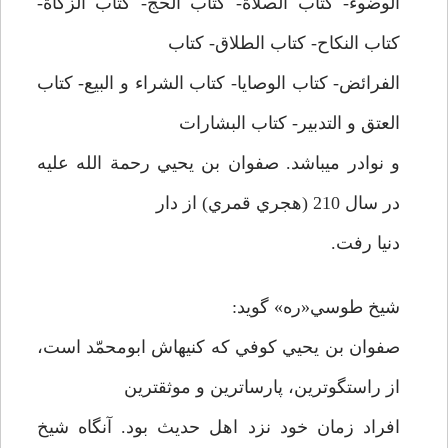
الوضوء- كتاب الصلاة- كتاب الحج- كتاب الزكاة-
كتاب النكاح- كتاب الطلاق- كتاب
الفرائض- كتاب الوصايا- كتاب الشراء و البيع- كتاب
العتق و التدبير- كتاب البشارات
و نوادر مي­باشد. صفوان بن يحيي رحمة الله عليه
در سال 210 (هجري قمري) از دار
دنيا رفت.
شيخ طوسي«ره» گويد:
صفوان بن يحيي كوفي كه كنيه­اش ابومحمّد است،
از راستگوترين، پارساترين و موثق­ترين
افراد زمان خود نزد اهل حديث بود. آنگاه شيخ