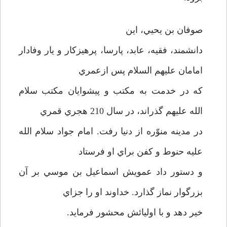
صوفان بن يحيي، اين
دانشمند، فقيه، عابد، پارسا، پرهيزكار و يار وفادار
امامان عليهم السلام پس ازعمري
كه در خدمت به مكتب و پيشوايان مكتب سلام
الله عليهم گذراند، در سال 210 هجري قمري
در مدينه منوّره از دنيا رفت. امام جواد سلام الله
عليه حنوط و كفن براي او فرستاد
و دستور داد عمويش اسماعيل بن موسي بر آن
بزرگوار نماز گذارد. خداوند او را جزاي
خير دهد و با اوليائش محشور فرمايد.