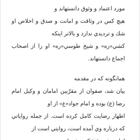
مورد اعتماد و وثوق دانسته­اند و
هيچ كس در وثاقت و امانت و صدق و اخلاص او
شك و ترديدي ندارد و بالاتر اينكه
كشي«ره» و شيخ طوسي«ره» او را از اصحاب
اجماع دانسته­اند.
همانگونه كه در مقدمه
بيان شد، صفوان از مقرّبين امامان و وكيل امام
رضا (ع) بوده و امام جواد«ع» از او
اظهار رضايت كامل كرده است. از جمله رواياتي
كه درباره وي آمده است، روايتي است از