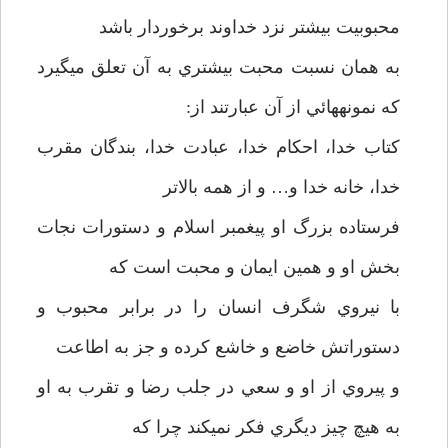
محبوبيت بيشتر نزد خداوند برخوردار باشد
به همان نسبت محبت بيشتري به آن تعلق مي­گيرد
كه نمونه­هائي از آن عبارتند از:
كتاب خدا، احكام خدا، عبادت خدا، بندگان مقرب
خدا،‌ خانه خدا و… و از همه بالاتر
فرستاده بزرگ او پيغمبر اسلام و دستورات نجات
بخش او و همين ايمان و محبت است كه
با نيروي شگرف انسان را در برابر محبوب و
دستوراتش خاضع و خاشع كرده و جز به اطاعت
و پيروي از او و سعي در جلب رضا و تقرب به او
به هيچ چيز ديگري فكر نمي­كند چرا كه