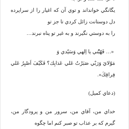
يگانگي خوانداند و توي آن كه اغيار را از سراپرده
دل دوستانت زائل كردي تا جز تو
را به دوستي نگيرند و به غير تو پناه نبرند…
«… فَهّبّْني يا اِلهي وَسَيّدي وَ
مَوّلايَ وَرَبْي صَبَرْتُ عَلي عَذابِك؟َ فَكَيْفَ اَصْبِِرُ عَلي
فِراقِكَ».
(دعاي كميل)
خداي من، آقاي من، سرور من و پرودگار من،
گيرم كه بر عذاب تو صبر كنم اما چگوه