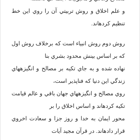
و علم اخلاق و روش تربيتي آن را روي اين خط
تنظيم كرده­اند.
روش دوم روش انبياء است كه برخلاف روش اول
كه بر اساس بينش محدود بشري بنا
نهاده شده و به جاي تكيه بر مصالح و انگيزه­هاي
زندگي اين دنيا كه فناپذير است،
روي مصالح و انگيزه­هاي جهان باقي و عالم قيامت
تكيه كرده­اند و اساس اخلاق را بر
محور ايمان به خدا و روز جزا و سعادت اخروي
قرار داده­اند. در قرآن مجيد آيات