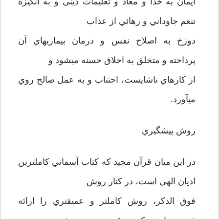
ايمان به خدا و معاد و تعليمات ديني و به انگيزه
تنعم جاوداني و رهائي از عذاب
دوزخ به اصلاح نفس و درمان بيماريهاي آن
پرداخته و متخلق به اخلاق حسنه مي­شود و
از كارهاي ناشايست، اجتناب و به عمل صالح روي
مي­آورد.
روش پيشگيري
در اين ميان قرآن مجيد كه كتاب آسماني كاملترين
اديان الهي است،‌ در كنار روش
فوق الذكر، روش كامل­تر و عميق­تري را ارائه