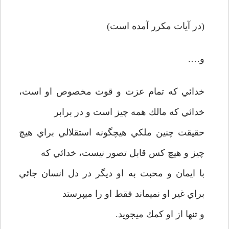
(در آيات مكرر آمده است)
و….
خدائي كه تمام عزت و قوت مخصوص او است،
خدائي كه مالك همه چيز است و در برابر
حقيقت چنين ملكي هيچگونه استقلالي براي هيچ
چيز و هيچ كس قابل تصور نيست، خدائي كه
با ايمان و محبت به او ديگر در دل انسان جائي
براي غير او نمي­ماند فقط او را مي­پرستد
و تنها از او كمك مي­جويد.