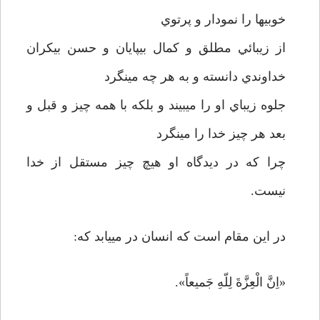
خوبيها را نمودار و پرتوي
از زيبائي مطلق و كمال بي­پايان و حسن بي­كران
خداوندي دانسته و به هر چه مي­نگرد
جلوه زيباي او را مي­بيند و بلكه با همه چيز و قبل و
بعد هر چيز خدا را مي­نگرد
چرا كه در ديدگاه او هيچ چيز مستقل از خدا
نيست.
در اين مقام است كه انسان در مي­يابد كه:
«اِنَّ الْعِزَّةَ‌ لِلّهِ جَميعاً».