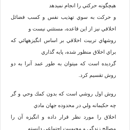
‌هيچگونه حركتي را انجام نمي­دهد
و حركت به سوي تهذيب نفس و كسب فضائل
اخلاقي نيز از اين قاعده، مستثني نيست و
روشهاي تربيت اخلاقي بر اساس انگيزه­هائي كه
براي اخلاق منظور شده، پايه گذاري
گرديده است كه مي­توان به طور عمد آنرا به دو
روش تقسيم كرد.
روش اول روشي است كه بدون كمك وحي و گر
چه حكيمانه ولي در محدوده جهان مادي
اخلاق را مورد نظر قرار داده و انگيزه آن را
مصالح زندگي و محبوبيت اجتماعي دانسته