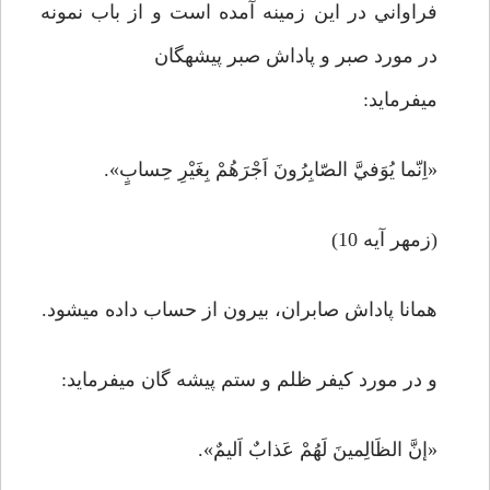
فراواني در اين زمينه آمده است و از باب نمونه
در مورد صبر و پاداش صبر پيشه­گان
مي­فرمايد:
«اِنّما يُوَفيَّ الصّابِرُونَ اَجْرَهُمْ بِغَيْرِ حِسابٍ».
(زمهر آيه 10)
همانا پاداش صابران، بيرون از حساب داده مي­شود.
و در مورد كيفر ظلم و ستم پيشه گان مي­فرمايد:
«إنَّ الظَالِمينَ لَهُمْ عَذابٌ اَليمٌ».