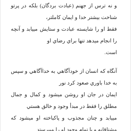
و نه ترس از جهنم (عبادت بردگان) بلكه در پرتو
شناخت بيشتر خدا و ايمان كاملتر،
فقط او را شايسته عبادت و ستايش مي­يابد و آنچه
را انجام مي­دهد تنها براي رضاي او
است.
آنگاه كه انسان از خودآگاهي به خداآگاهي و سپس
به خدا باوري صعود كرد نور
ايمان در جان او روشن مي­شود و كمال و جمال
مطلق را فقط در مبدأ وجود و خالق هستي
مي­يابد و چنان مجذوب و پاكباخته او مي­شود كه
مشتاقانه و با تمام وجود او را مي­پرستد