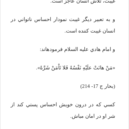
غيبت، تلاش انسان عاجز است.
و به تعبير ديگر غيبت نمودار احساس ناتواني در
انسان غيبت كننده است.
و امام هادي عليه السلام فرموده­اند:
«مَنْ هانَتْ علَيْهِ نَفْسُهُ فَلا تَاْمَنْ شَرَّهُ».
(بحار ج 17- 214)
كسي كه در درون خويش احساس پستي كند از
شر او در امان مباش.