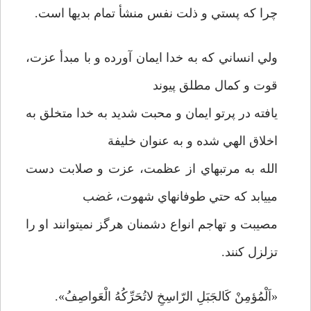
چرا كه پستي و ذلت نفس منشأ تمام بديها است.
ولي انساني كه به خدا ايمان آورده و با مبدأ‌ عزت،
قوت و كمال مطلق پيوند
يافته در پرتو ايمان و محبت شديد به خدا متخلق به
اخلاق الهي شده و به عنوان خليفة
الله به مرتبه­اي از عظمت،‌ عزت و صلابت دست
مي­يابد كه حتي طوفانهاي شهوت، غضب
مصيبت و تهاجم انواع دشمنان هرگز نمي­توانند او را
تزلزل كنند.
«اَلْمُؤمِنْ كَالجَبَلِ الرّاسِخِ لاتُحَرِّكُهُ الْعَواصِفُ».