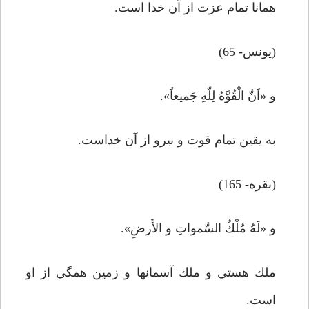
همانا تمام عزت از آن خدا است.
(يونس- 65)
و «اَنَّ الْقُوَّهُ لِلّهِ جَميعاً».
به يقين تمام قوت و نيرو از آن خداست.
(بقره- 165)
و «لَهُ مُلْكُ السَّمواتِ و الأَرضِ».
ملك هستي و ملك آسمانها و زمين همگي از او
است.