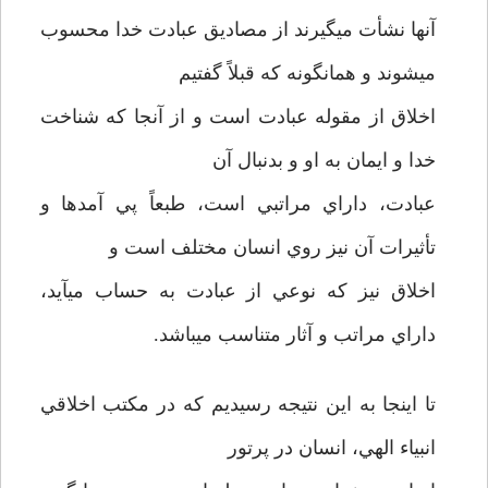
آنها نشأت مي­گيرند از مصاديق عبادت خدا محسوب
مي­شوند و همانگونه كه قبلاً‌ گفتيم
اخلاق از مقوله عبادت است و از آنجا كه شناخت
خدا و ايمان به او و بدنبال آن
عبادت، داراي مراتبي است، طبعاً پي آمدها و
تأثيرات آن نيز روي انسان مختلف است و
اخلاق نيز كه نوعي از عبادت به حساب مي­آيد،
داراي مراتب و آثار متناسب مي­باشد.
تا اينجا به اين نتيجه رسيديم كه در مكتب اخلاقي
انبياء الهي،‌ انسان در پرتور