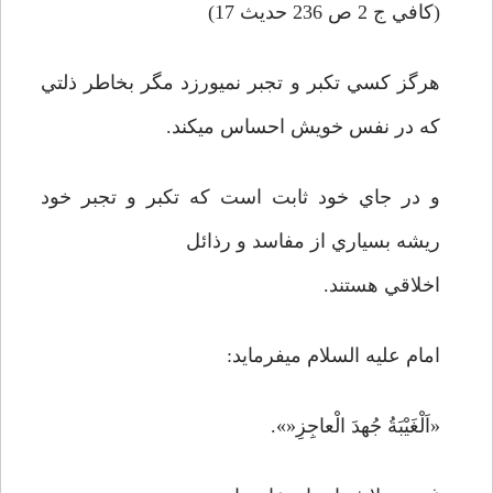
(كافي ج 2 ص 236 حديث 17)
هرگز كسي تكبر و تجبر نمي­ورزد مگر بخاطر ذلتي
كه در نفس خويش احساس مي­كند.
و در جاي خود ثابت است كه تكبر و تجبر خود
ريشه بسياري از مفاسد و رذائل
اخلاقي هستند.
امام عليه السلام مي­فرمايد:
«اَلْغَيْبَةُ جُهدَ الْعاجِزِ«».