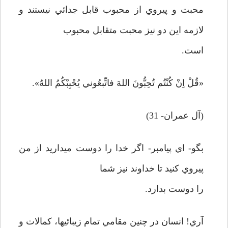
محبت و پيروي از محبوب قابل جدائي نيستند و
لازمه اين دو نيز محبت متقابل محبوب
است.
«قُلْ اِنْ كُنْتُم تُحِبُّونَ اللهَ فاتِّبعُوني يُحْبِبْكُمُ اللهُ».
(آل عمران- 31)
بگو- اي پيامبر- اگر خدا را دوست مي­داريد از من
پيروي كنيد تا خداوند نيز شما
را دوست بدارد.
آري! انسان در چنين مقامي تمام زيبائيها، كمالات و