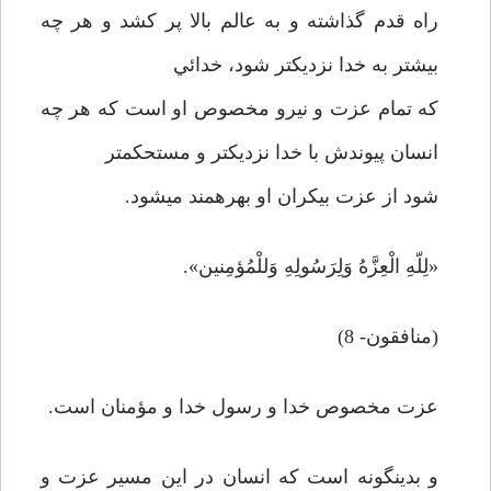
راه قدم گذاشته و به عالم بالا پر كشد و هر چه
بيشتر به خدا نزديك­تر شود، خدائي
كه تمام عزت و نيرو مخصوص او است كه هر چه
انسان پيوندش با خدا نزديكتر و مستحكم­تر
شود از عزت بي­كران او بهره­مند مي­شود.
«لِلّهِ الْعِزَّهُ وَلِرَسُولِهِ وَللْمُؤمِنين».
(منافقون- 8)
عزت مخصوص خدا و رسول خدا و مؤمنان است.
و بدينگونه است كه انسان در اين مسير عزت و