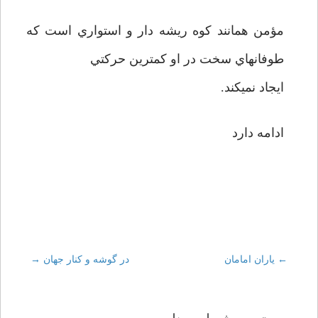
مؤمن همانند كوه ريشه دار و استواري است كه
طوفانهاي سخت در او كمترين حركتي
ايجاد نمي­كند.
ادامه دارد
←
Post
یاران امامان
در گوشه و کنار جهان
→
navigation