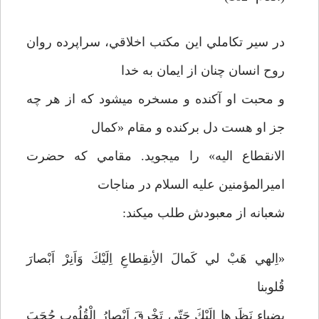
در سير تكاملي اين مكتب اخلاقي، سراپرده روان
روح انسان چنان از ايمان به خدا
و محبت او آكنده و مسخره مي­شود كه از هر چه
جز او هست دل بركنده و مقام «كمال
الانقطاع اليه» را مي­جويد. مقامي كه حضرت
اميرالمؤمنين عليه السلام در مناجات
شعبانه از معبودش طلب مي­كند:
«اِلهي هَبْ لي كَمالَ الأِنقِطاعِ اِلَيْكَ وَاَنِرْ اَبْصارَ
قُلوبنا
بضِياءِ نَظَرِها اِلَيْكَ حَتّي تَخْرقَ اَبْصارُ الْقُلُوب حُجَبَ