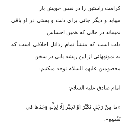
كرامت راستين را در نفس خويش باز
مي­يابد و ديگر جائي براي ذلت و پستي در او باقي
نمي­ماند در حالي كه همين احساس
ذلت است كه منشأ تمام رذائل اخلاقي است كه
به نمونه­هائي از اين ريشه يابي در سخن
معصومين عليهم السلام توجه مي­كنيم:
امام صادق عليه السلام:
«ما مِنْ رَجُلٍ تَكَبَّرَ اَوْ تَجَبَّر اِلّا لِذِلَّةٍ وَجَدَها في
نَفْسِهِ».