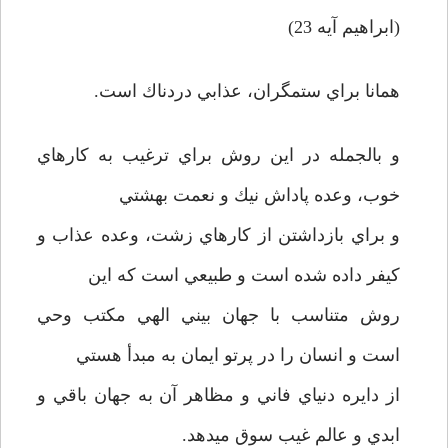
(ابراهيم آيه 23)
همانا براي ستمگران، عذابي دردناك است.
و بالجمله در اين روش براي ترغيب به كارهاي
خوب،‌ وعده پاداش نيك و نعمت بهشتي
و براي بازداشتن از كارهاي زشت، وعده عذاب و
كيفر داده شده است و طبيعي است كه اين
روش متناسب با جهان بيني الهي مكتب وحي
است و انسان را در پرتو ايمان به مبدأ هستي
از دايره دنياي فاني و مظاهر آن به جهان باقي و
ابدي و عالم غيب سوق مي­دهد.