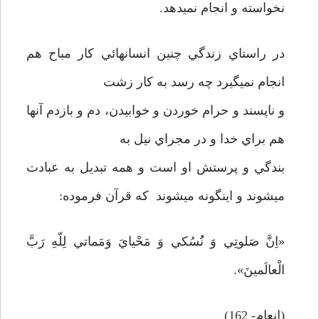
نخواسته و انجام نمي­دهد.
در راستاي زندگي چنين انسانهائي كار مباح هم
انجام نمي­گيرد چه رسد به كار زشت
و ناپسند و حرام خوردن و خوابيدن، دم و بازدم آنها
هم براي خدا و در مجراي نيل به
بندگي و پرستش او است و همه تبديل به عبادت
مي­شوند و اينگونه مي­شوند كه قرآن فرموده:
«اِنَّ صَلوتِي وَ نُُسُكي وَ مَحْيايَ وَ‌مَماتي لِلّهِ رَبَّ
الْعالَمينَ».
(انعام- 162)