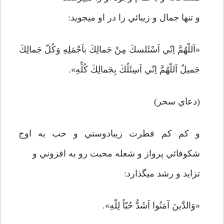
و تنها جمال و زيبائي را در او مي­جويد:
«اَللّهُمَّ اِنّي اَسْئَلسكَ مِنْ جَمالِكَ باَجْمَلِهِ وَكُلّ جَمالِكَ
جَميلٌ اَللّهُمَّ اِنّي اَسِئَلُكَ بِجَمالِكَ كُلِّهِ».
(دعاي سحر)
و كم كم فطرت زيبادوستي و حب به اوج
شكوفائي پرواز و شعله محبت رو به افزوني و
تزايد و رشد مي­گذارد:
«وَالدَّينَ آمَنُوا اَشَدُّ حُبّاً لِلّهِ».