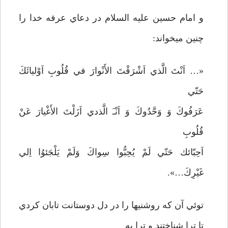
و امام حسين عليه السلام در دعاي عرفه خدا را
چنين مي­خواند:
«… اَنْتَ الَّذي اَشْرَقْتَ الأَنْوارَ في قُلُوبِ اَوْليائَكَ
حَتّي
عَرَفُوكَ وَ وَحَّدُوكَ وَ اَنْـَ الَّذدي اَزَلْتَ الأَغْيارَ عَنْ
قُلُوبِ‌
اَحِبّائك حَتّي لَمْ يُحِبُّوا سِواكَ وَ‌لَمْ يَلْجَئوُا اِلي
غَيْرِكَ…».
توئي آن كه روشنيها را در دل دوستانت تابان كردي
تا ترا شناختند و ترا به