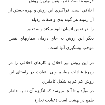
فرموده است كه به يقين بهترين روش
اخلاقي است. فراگيري اين روش و بهره جستن از
آن زمينه هر گونه بدي و صفات رذيله
را در نفس انسان نابود مي­كند و به تعبير
ديگر اين روش به جاي درمان بيماريهاي نفس
موجب پيشگيري آنها است.
در اين روش نيز اخلاق و كارهاي اخلاقي را در
زمرۀ عبادات مي­يابيم ولي عبادت در راستاي اين
روش كم كم به شكل كاملتري
در مي­آيد و تا آنجا مي­رسد كه انگيزه آن نه به خاطر
طمع در بهشت است (عبادت تجار)