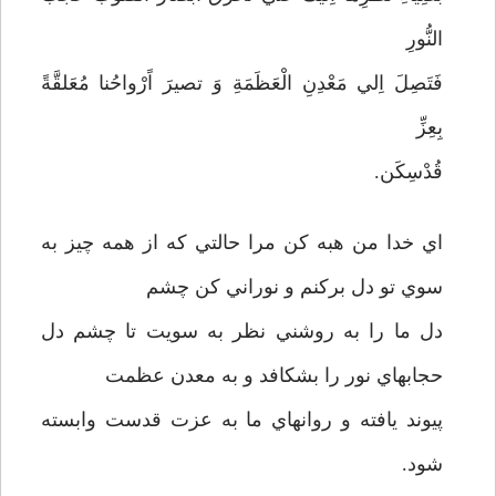
النُّورِ
فَتَصِلَ اِلي مَعْدِنِ الْعَظَمَةِ وَ تصيرَ اًرْواحُنا مُعَلقَّةً
بِعِزِّ
قُدْسِكَن.
اي خدا من هبه كن مرا حالتي كه از همه چيز به
سوي تو دل بركنم و نوراني كن چشم
دل ما را به روشني نظر به سويت تا چشم دل
حجابهاي نور را بشكافد و به معدن عظمت
پيوند يافته و روانهاي ما به عزت قدست وابسته
شود.