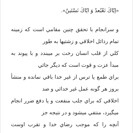
«اِيّاكَ نَعْبُعدُ وَ‌ ايّاكَ‌ نَسْتَينُ».
و سرانجام با تحقق چنين مقامي است كه زمينه
تمام رذائل اخلاقي و زشتيها به طور
كلي از قلب انسان رخت بر مي­بندد و با پيوند به
مبدأ عزت و قوت است كه ديگر جائي
براي طمع يا ترس از غير خدا باقي نمانده و منشأ
بروز هر گونه عمل غير خدائي و ضد
اخلاقي كه براي جلب منفعت و يا دفع ضرر انجام
مي­گيرد، منتفي مي­شود و در نتيجه جز
آنچه را كه موجب رضاي خدا و تقرب اوست