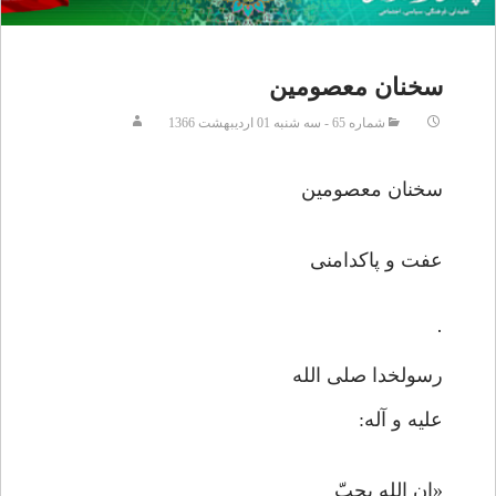
سخنان معصومين
شماره 65 - سه شنبه 01 ارديبهشت 1366
سخنان معصومین
عفت و پاکدامنی
·
رسولخدا صلی الله
علیه و آله:
«ان الله یحبّ