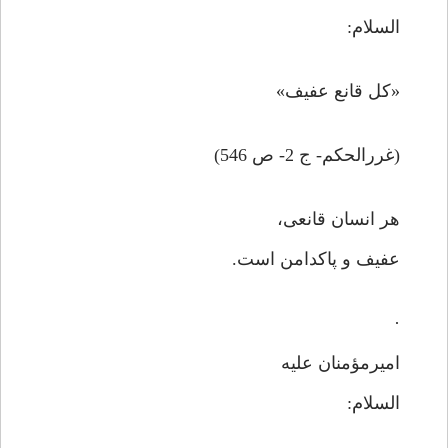
السلام:
«کل قانع عفیف»
(غررالحکم- ج 2- ص 546)
هر انسان قانعی،
عفیف و پاکدامن است.
·
امیرمؤمنان علیه
السلام: