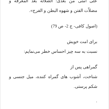
علی امتی من بعدی: الضلاله بعد المعرفه و
مضلاّت الفتن و شهوه البطن و الفرج».
(اصول کافی- ج 2- ص 79)
برای امت خویش
نسبت به سه چیز احساس خطر می‌نمایم:
گمراهی پس از
شناخت، آشوب های گمراه کننده، میل جنسی و
شکم پرستی.
·