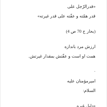
«قدرالرّجل علی
قدر همّته و عفّته علی قدر غیرته»
(بحار ج 70 ص 4)
ارزش مرد باندازه
همت او است و عفّتش بمقدار غیرتش.
·
امیرمؤمنان علیه
السلام:
«دلیل غیره