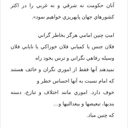
آنان حكومت نه شرقي و نه غربي را در اكثر
كشورهاي جهان پايه­ريزي خواهيم نمود».
امتِ چنين امامي هرگز بخاطر گراني
فلان جنس يا كميابي فلان خوراكي يا نايابي فلان
وسيله رفاهي نگراني و ترس بخود راه
نميدهند آنها فقط از اموري نگران و خائف هستند
كه امام نسبت به آنها احساس خطر و
خوف دارد. اموري مانند اختلاف و تنازع، دسته
بنديها، تبعيضها و بي­عدالتي­ها و…
كه چنين مباد.