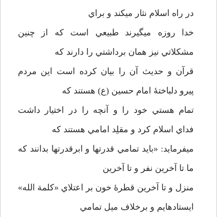
در راه اسلام نثار مي­كند و براي
خدا روزه مي­گيرند طبيعي است كه از چنين
مشكلاتي نيز همان برداشتي را دارند كه
قرآن و حديث آن را بيان كرده است اين مردم
پيرو دلباختۀ امام حسين (ع) هستند كه
تمام هستي خود را و آنچه را در اختيار داشت
فداي اسلام كرد و مقلِد امامي هستند كه
مي­فرمايد: «بايد تمامي قدرتها و ابرقدرتها بدانند كه
ما تا آخرين نفر و تا آخرين
منزل و تا آخرين قطرۀ خون بر اعتلاي «كلمة الله»
ايستاده­ايم و برخلاف ميل تمامي