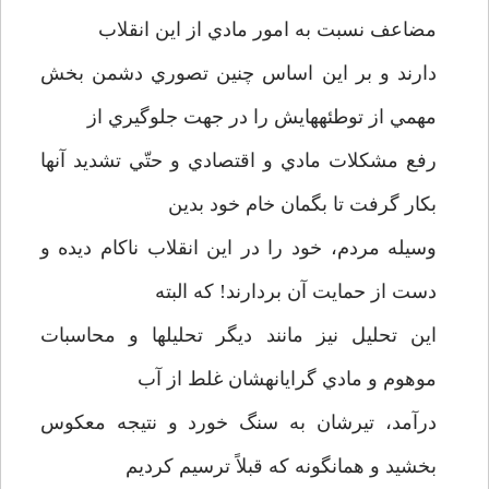
مضاعف نسبت به امور مادي از اين انقلاب
دارند و بر اين اساس چنين تصوري دشمن بخش
مهمي از توطئه­هايش را در جهت جلوگيري از
رفع مشكلات مادي و اقتصادي و حتّي تشديد آنها
بكار گرفت تا بگمان خام خود بدين
وسيله مردم، خود را در اين انقلاب ناكام ديده و
دست از حمايت آن بردارند! كه البته
اين تحليل نيز مانند ديگر تحليلها و محاسبات
موهوم و مادي گرايانه­شان غلط از آب
درآمد، تيرشان به سنگ خورد و نتيجه معكوس
بخشيد و همانگونه كه قبلاً ترسيم كرديم