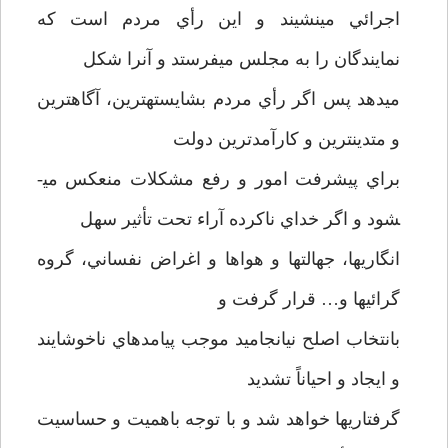
اجرائي مي­نشيند و اين رأي مردم است كه
نمايندگان را به مجلس مي­فرستد و آنرا شكل
مي­دهد پس اگر رأي مردم بشايسته­ترين، آگاهترين
و متدين­ترين و كارآمدترين دولت
براي پيشرفت امور و رفع مشكلات منعكس مي­
شود و اگر خداي ناكرده آراء تحت تأثير سهل
انگاري­ها، جهالت­ها و هواها و اغراض نفساني، گروه
گرائيها و… قرار گرفت و
بانتخاب اصلح نيانجاميد موجب پيامدهاي ناخوشايند
و ايجاد و احياناً تشديد
گرفتاريها خواهد شد و با توجه باهميت و حساسيت