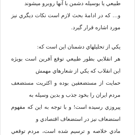
طبيعي يا بوسيله دشمن با آنها روبرو مي­شوند
و… كه در ادامۀ بحث لازم است نكات ديگري نيز
مورد اشاره قرار گيرد.
يكي از تحليلهاي دشمنان اين است كه:
هر انقلابي بطور طبيعي توقع آفرين است بويژه
اين انقلاب كه يكي از شعارهاي مهمش
حمايت از مستضعفين بوده و اكثريت مستضعف
مردم ايران را بخود جذب و بدين وسيله به
پيروزي رسيده است! و با توجه به اين كه مفهوم
استضعاف نيز در استضعاف اقتصادي و
مادي خلاصه و ترسيم شده است، مردم توقعي