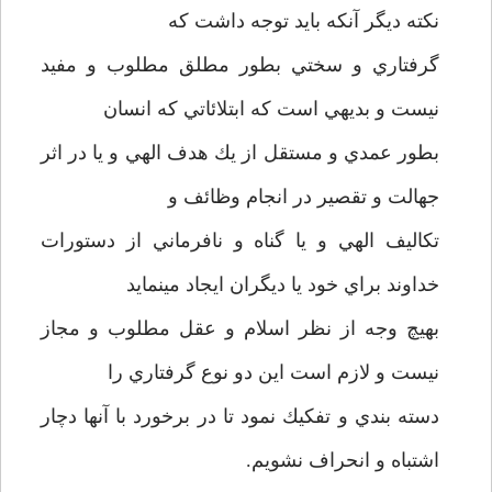
نكته ديگر آنكه بايد توجه داشت كه
گرفتاري و سختي بطور مطلق مطلوب و مفيد
نيست و بديهي است كه ابتلائاتي كه انسان
بطور عمدي و مستقل از يك هدف الهي و يا در اثر
جهالت و تقصير در انجام وظائف و
تكاليف الهي و يا گناه و نافرماني از دستورات
خداوند براي خود يا ديگران ايجاد مي­نمايد
بهيچ وجه از نظر اسلام و عقل مطلوب و مجاز
نيست و لازم است اين دو نوع گرفتاري را
دسته بندي و تفكيك نمود تا در برخورد با آنها دچار
اشتباه و انحراف نشويم.