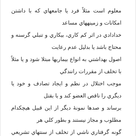
معلوم است مثلاً فرد يا جامعه­اي كه با داشتن
امكانات و زمينه­هاي مساعد
خدادادي در اثر كم كاري، بيكاري و تنبلي گرسنه و
محتاج باشد يا بدليل عدم رعايت
اصول بهداشتي به انواع بيماريها مبتلا شود و يا مثلاً
با تخلف از مقررات رانندگي
موجب اختلال در نظم و ايجاد تصادف و خود يا
ديگري را ناقص العضو كند و يا بقتل
برساند و صدها نمونۀ ديگر از اين قبيل هيچكدام
مطلوب و مجاز نيستند و بطور كلي هر
گونه گرفتاري ناشي از تخلف از سنتهاي تشريعي