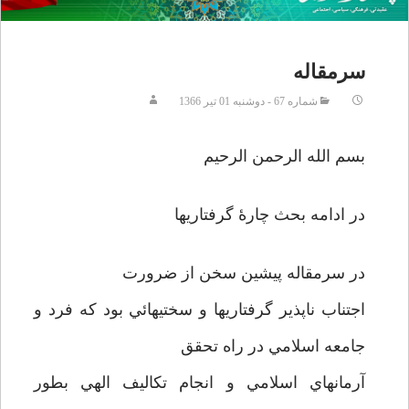
سرمقاله
شماره 67 - دوشنبه 01 تير 1366
بسم الله الرحمن الرحيم
در ادامه بحث چارۀ گرفتاريها
در سرمقاله پيشين سخن از ضرورت
اجتناب ناپذير گرفتاريها و سختيهائي بود كه فرد و
جامعه اسلامي در راه تحقق
آرمانهاي اسلامي و انجام تكاليف الهي بطور