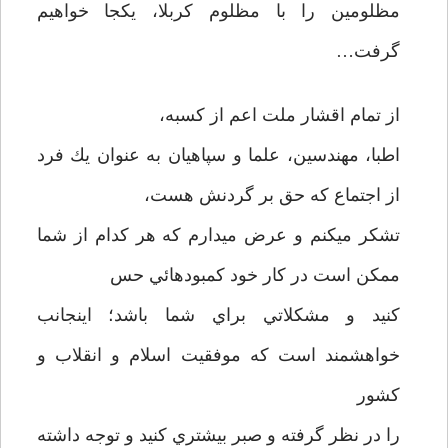
مظلومين را با مظلوم كربلا، يكجا خواهيم
گرفت…
از تمام اقشار ملت اعم از كسبه،‌
اطبا، مهندسين، علما و سپاهيان به عنوان يك فرد
از اجتماع كه حق بر گردنش هست،
تشكر مي­كنم و عرض مي­دارم كه هر كدام از شما
ممكن است در كار خود كمبودهائي حس
كنيد و مشكلاتي براي شما باشد؛ اينجانب
خواهشمند است كه موفقيت اسلام و انقلاب و
كشور
را در نظر گرفته و صبر بيشتري كنيد و توجه داشته