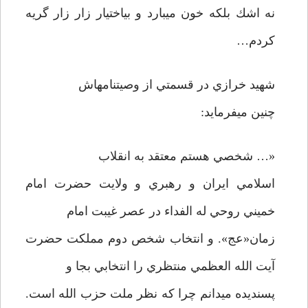
نه اشك بلكه خون مي­بارد و بي­اختيار زار زار گريه
كردم…
شهيد خرازي در قسمتي از وصيتنامه­اش
چنين مي­فرمايد:
«… شخصي هستم معتقد به انقلاب
اسلامي ايران و رهبري و ولايت حضرت امام
خميني روحي له الفداء در عصر غيبت امام
زمان«عج». و انتخاب شخص دوم مملكت حضرت
آيت الله العظمي منتظري را انتخابي بجا و
پسنديده مي­دانم چرا كه نظر ملت حزب الله است.