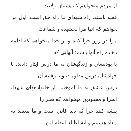
از مردم مي­خواهم كه پشتبان ولايت
فقيه باشند. راه شهداي ما راه حق است. اول مي­
خواهم كه آنها مرا بخشيده و شفاعت
مرا در روز جزا كنند و از خدا مي­خواهم كه ادامه
دهندۀ راه آنها باشم؛ آنهائي كه
با بودنشان و زندگيشان به ما درس ايثار دادند، با
جهادشان درس مقاومت و با رفتنشان
درس عشق به ما آموختند. از خانواده­هاي شهدا،
اسرا و مفقودين مي­خواهم كه صبر را
پيشه كنند چرا كه دنيا فاني است و ما معتقد به
معاد هستيم و انشاءالله انتقام اين