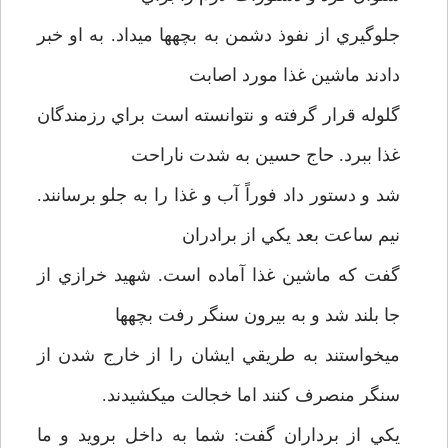
جلوگيري از نفوذ دشمن به بچه­ها مي­داد. به او خبر
دادند ماشين غذا مورد اصابت
گلوله قرار گرفته و نتوانسته است براي رزمندگان
غذا ببرد. حاج حسين به شدت ناراحت
شد و دستور داد فوراً آب و غذا را به جلو برسانند.
نيم ساعت بعد يكي از برادران
گفت كه ماشين غذا آماده است. شهيد خرازي از
جا بلند شد و به بيرون سنگر رفت بچه­ها
مي­خواستند به طريقي ايشان را از خارج شدن از
سنگر منصرف كنند اما خجالت مي­كشيدند.
يكي از برداران گفت: شما به داخل برويد و ما