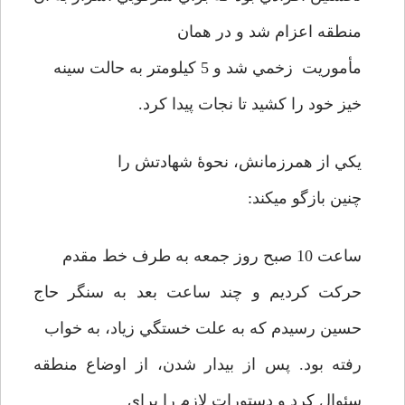
منطقه اعزام شد و در همان
مأموريت زخمي شد و 5 كيلومتر به حالت سينه
خيز خود را كشيد تا نجات پيدا كرد.
يكي از همرزمانش، نحوۀ شهادتش را
چنين بازگو مي­كند:
ساعت 10 صبح روز جمعه به طرف خط مقدم
حركت كرديم و چند ساعت بعد به سنگر حاج
حسين رسيدم كه به علت خستگي زياد، به خواب
رفته بود. پس از بيدار شدن، از اوضاع منطقه
سئوال كرد و دستورات لازم را براي