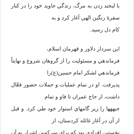
با لبخند زدن به مرگ، زندگي جاويد خود را در كنار
سفرۀ رنگين الهي آغاز كرد و به
كام دل رسيد.
اين سردار دلاور و قهرمان اسلام،
فرماندهي و مسئوليت را از گروهان شروع و نهايتاً
فرماندهي لشكر امام حسين(ع)را
پذيرفت. او در تمام عمليات و حملات حضور فعّال
داشت، از حاج عمران تا فاو و تمام
جبهه­ها را زير گامهاي استوار خود طي كرد. و قبل
از آن در آغاز غائله كردستان، از
نخستين افرادي بود كه براي سركوبي اشرار به آن