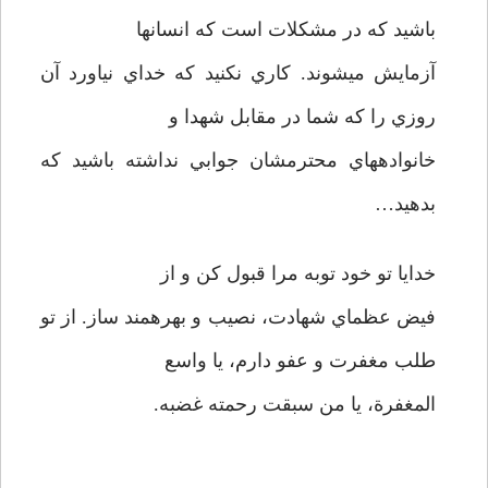
باشيد كه در مشكلات است كه انسان­ها
آزمايش مي­شوند. كاري نكنيد كه خداي نياورد آن
روزي را كه شما در مقابل شهدا و
خانواده­هاي محترمشان جوابي نداشته باشيد كه
بدهيد…
خدايا تو خود توبه مرا قبول كن و از
فيض عظماي شهادت، نصيب و بهره­مند ساز. از تو
طلب مغفرت و عفو دارم، يا واسع
المغفرة، يا من سبقت رحمته غضبه.