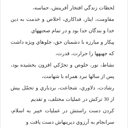
لحظات زندگي افتخار آفرينش، حماسه،
مقاومت، ايثار، فداكاري، اخلاص و خدمت به دين
خدا و بندگان خدا بود و در تمام صحنه­هاي
پيكار و مبارزه با دشمنان حق، جلوه­اي ويژه داشت
كه جهبه­ها را حرارت، قدرت،‌
نشاط، نور، خلوص و تحرّكي افزون بخشيده بود،‌
پس از سالها نبرد همراه با شهامت،
رشادت، دلاوري، شجاعت، بردباري و تحمّل بيش
از 30 تركش در عمليات مختلف، و تقديم
كردن دست راستش در عمليات خيبر به اسلام،
سرانجام به آرزوي ديرينه­اش دست يافت و