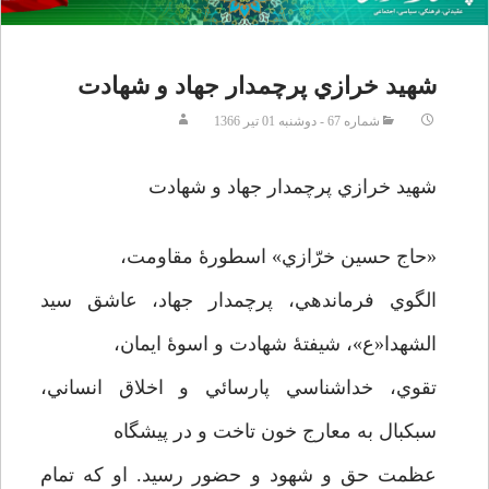
شهيد خرازي پرچمدار جهاد و شهادت
شماره 67 - دوشنبه 01 تير 1366
شهيد خرازي پرچمدار جهاد و شهادت
«حاج حسين خرّازي» اسطورۀ مقاومت،
الگوي فرماندهي، پرچمدار جهاد، عاشق سيد
الشهدا«ع»، شيفتۀ شهادت و اسوۀ ايمان،
تقوي، خداشناسي پارسائي و اخلاق انساني،
سبكبال به معارج خون تاخت و در پيشگاه
عظمت حق و شهود و حضور رسيد. او كه تمام