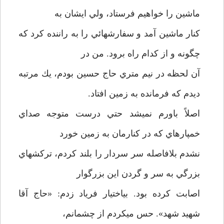
ماشين را خواهيم فرستاد، ولي ايشان به
كنار ماشين آمد و سفارشهائي را به راننده كرد كه
چگونه و از كدام راه برود. من در
آن لحظه در نيم متري حاج حسين بودم، يك مرتبه
ديدم كه فرمانده به زمين افتاد.
اصلاً باورم نمي­شد حتي درست متوجه صداي
خمپاره­اي كه در كنارمان به زمين خورد
نشدم بلافاصله سر سردار را بلند كردم، تركشهاي
بزرگي به سر و گردن اين بزرگوار
اصابت كرده بود. بي­اختيار فرياد زدم: «حاج آقا
شهيد شهد». حس مي­كردم از چشمانم،