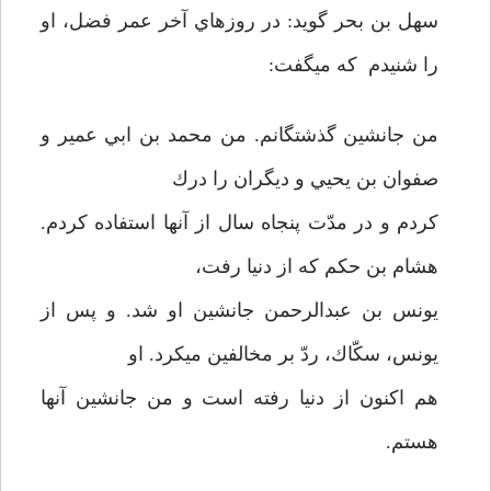
سهل بن بحر گويد: در روزهاي آخر عمر فضل، او
را شنيدم كه مي­گفت:
من جانشين گذشتگانم. من محمد بن ابي عمير و
صفوان بن يحيي و ديگران را درك
كردم و در مدّت پنجاه سال از آنها استفاده كردم.
هشام بن حكم كه از دنيا رفت،‌
يونس بن عبدالرحمن جانشين او شد. و پس از
يونس، سكّاك، ردّ بر مخالفين مي­كرد. او
هم اكنون از دنيا رفته است و من جانشين آنها
هستم.