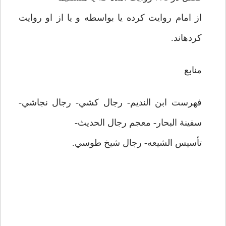
از امام روايت كرده يا بواسطه و يا از او روايت
كرده­اند.
منابع
فهرست ابن النديم- رجال كشي- رجال نجاشي-
سفينة البحار- معجم رجال الحديث-
تأسيس الشيعه- رجال شيخ طوسي.