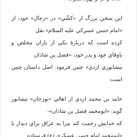
اين سخن بزرگ ار «كشّي» در «رجال» خود، از
«امام حسن عسركي عليه السلام» نقل
كرده است كه دربارۀ يكي از ياران مخلص و
باوفاي خود و پدر خود، «فضل بن شاذان
نيشابوري ازدي» چنين فرمود. اصل داستان چنين
است:
حامد بن محمد ازدي از اهالي «بوزجان» نيشابور
گويد: «ابومحمد فضل بن شاذان»-
كه خدايش رحمت كند مرا به عراق براي ديدار با
«ابومحمد امام حسن عسكري (ع) فرستاده