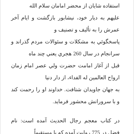
استفاده شايان از محضر امامان سلام الله
عليهم به ديار خود،‌ نيشابور بازگشت و ايام آخر
عمرش را به تأليف و تصنيف و
پاسخگوئي به مشكلات و سئوالات مردم گذراند و
سرانجام در سال 260 هجري يعني چند ماه
قبل از آغاز امامت حضرت ولي عصر امام زمان
ارواح العالمين له الفداء، از دار دنيا
به جهان جاويدان شتافت. خداوند او را رحمت كند
و با سرورانش محشور فرمايد.
در كتاب معجم رجال الحديث آمده است: نام
فضل در 775 روايت آمده كه يا مستقيماً