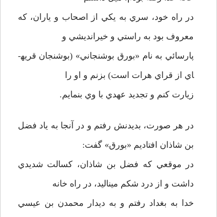
در راه خود، سري به يكي از اصحاب و ياران، كه
معروف بود به راستي و خيرانديشي و
پارسائي به نام «بورق بوشنجاني» (بوشنجان قريه­
اي از قراي هرات است) بزنم و او را
زيارت كنم و تجديد عهدي با وي بنمايم.
در هر صورت، بديدنش رفتم و در آنجا به ياد فضل
بن شاذان افتاديم «بورق» گفت:
در موقعي كه فضل بن شاذان، كسالت شديدي
داشت و از درد شكم مي­ناليد، در راه خانه
خدا به بغداد رفتم و به ديدار محمدن بن عيسي