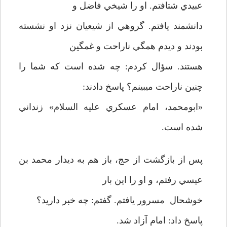
عبيدي شتافتم. او را شيخي فاضل و
دانشمند يافتم. گروهي از شيعيان نزد او نشسته
بودند و ديدم همگي ناراحت و غمگين
هستند. سؤال كردم: چه شده است كه شما را
چنين ناراحت مي­بينم؟ پاسخ دادند:
«ابومحمد، امام عسكري عليه السلام» زنداني
شده است.
پس از بازگشت از حج، باز هم به ديدار محمد بن
عيسي رفتم، و او را اين بار
خوشحال مسرور يافتم. گفتم: چه خبر داريد؟
پاسخ داد: امام آزاد شد.