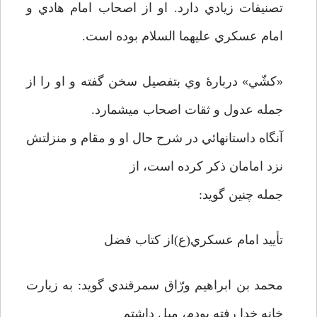
تصنيفات زيادي دارد. او از اصحاب امام هادي و
امام عسكري عليهما السلام بوده است.
«كشّي» دربارۀ وي بتفصيل سخن گفته و او را از
جمله عدول و ثقات اصحاب مي­شمارد.
آنگاه داستانهائي در شرح حال او و مقام و منزلتش
نزد امامان ذكر كرده است،‌ از
جمله چنين گويد:
تأييد امام عسكري(ع)از كتاب فضل
محمد بن ابراهيم ورّاق سمرقندي گويد: به زيارت
خانه خدا رفته بودم، ميل داشتم