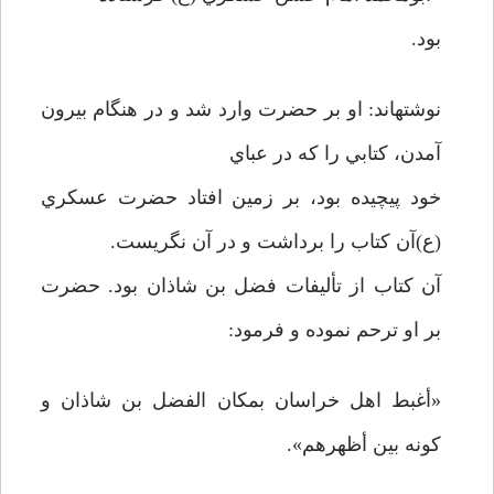
بود.
نوشته­اند: او بر حضرت وارد شد و در هنگام بيرون
آمدن، كتابي را كه در عباي
خود پيچيده بود، بر زمين افتاد حضرت عسكري
(ع)آن كتاب را برداشت و در آن نگريست.
آن كتاب از تأليفات فضل بن شاذان بود. حضرت
بر او ترحم نموده و فرمود:
«أغبط اهل خراسان بمكان الفضل بن شاذان و
كونه بين أظهرهم».