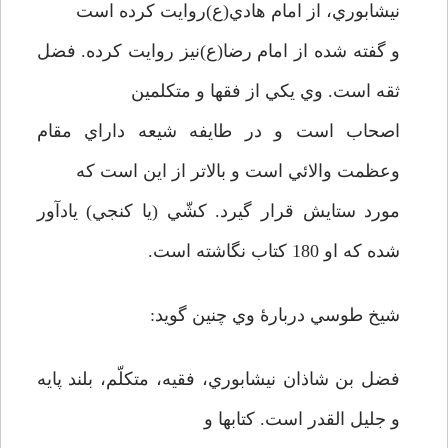
نيشابوري، از امام هادي(ع)روايت كرده است
و گفته شده از امام رضا(ع)نيز روايت كرده. فضل
ثقه است. وي يكي از فقها و متكلمين
اصحاب است و در طايفه شيعه داراي مقام
وعظمت والائي است و بالاتر از اين است كه
مورد ستايش قرار گيرد. كشّي (يا كنجي) يادآور
شده كه او 180 كتاب نگاشته است.
شيخ طوسي دربارۀ وي چنين گويد:
فضل بن شاذان نيشابوري، فقيه، متكلّم، بلند پايه
و جليل القدر است. كتاب­ها و