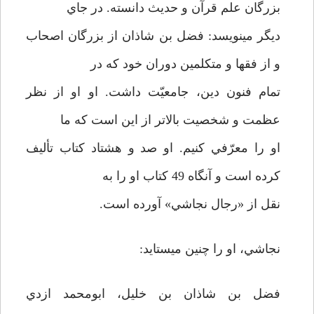
بزرگان علم قرآن و حديث دانسته. در جاي
ديگر مي­نويسد: فضل بن شاذان از بزرگان اصحاب
و از فقها و متكلمين دوران خود كه در
تمام فنون دين، جامعيّت داشت. او او از نظر
عظمت و شخصيت بالاتر از اين است كه ما
او را معرّفي كنيم. او صد و هشتاد كتاب تأليف
كرده است و آنگاه 49 كتاب او را به
نقل از «رجال نجاشي» آورده است.
نجاشي، او را چنين مي­ستايد:
فضل بن شاذان بن خليل، ابومحمد ازدي