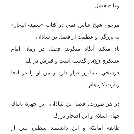
وفات فضل
مرحوم شيخ عباس قمي در كتاب «سفينة البحار»
به بزرگي و عظمت از فضل بن شاذان
ياد مي­كند آنگاه مي­گويد: فضل در زمان امام
عسكري (ع)در گذشته است و قبرش در يك
فرسخي نيشابور قرار دارد و من او را در آنجا
زيارت كرده­ام.
در هر صورت، فضل بن شاذان، اين چهرۀ تابناك
جهان اسلام و اين افتخار بزرگ
طايفه اماميّه و اين دانشمند بي­نظير، پس از