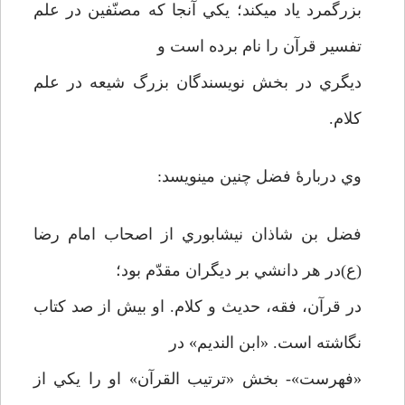
بزرگمرد ياد مي­كند؛ يكي آنجا كه مصنّفين در علم
تفسير قرآن را نام برده است و
ديگري در بخش نويسندگان بزرگ شيعه در علم
كلام.
وي دربارۀ فضل چنين مي­نويسد:
فضل بن شاذان نيشابوري از اصحاب امام رضا
(ع)در هر دانشي بر ديگران مقدّم بود؛
در قرآن، فقه، حديث و كلام. او بيش از صد كتاب
نگاشته است. «ابن النديم» در
«فهرست»- بخش «ترتيب القرآن» او را يكي از