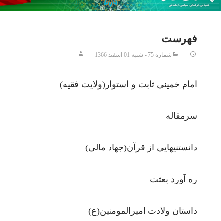
فهرست
شماره 75 - شنبه 01 اسفند 1366
امام خمینی ثابت و استوار(ولایت فقیه)
سرمقاله
دانستنیهایی از قرآن(جهاد مالی)
ره آورد بعثت
داستان ولادت امیرالمومنین(ع)