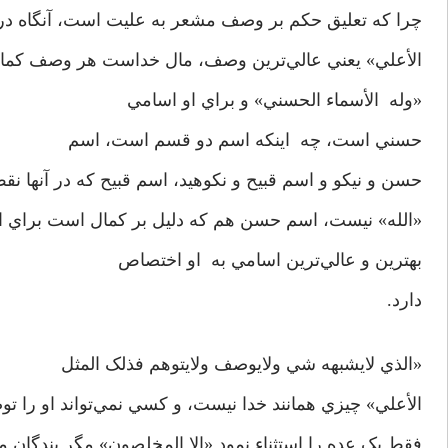
چرا که تعليق حکم بر وصف مشعر به عليت است، آنگاه در پا
الأعلي» يعني عالي‌ترين وصف، مال خداست هر وصف کمالي
«وله الأسماء الحسني» و براي او اسامي
حسني است، چه اينکه اسم دو قسم است، اسم
حسن و نيکو و اسم قبيح و نکوهيد، اسم قبيح که در آنها نق
«الله» نيست، اسم حسن هم که دليل بر کمال است براي او
بهترين و عالي‌ترين اسامي به او اختصاص
دارد.
«الذي لايشبهه شي ولايوصف ولايتوهم فذلک المثل
الأعلي» چيزي همانند خدا نيست، و کسي نمي‌تواند او را تو
فقط يک عده را استثناء نمود «الا المخلصون» مگر بندگان 