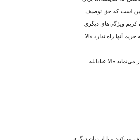
خلصين است که حق توصيف
ان کريم ويژگي‌هاي ديگري
ريم آنها راه ندارد «الا
ي‌نمايد «الا عبادالله
مي‌کنند و يا از زبان ديگري