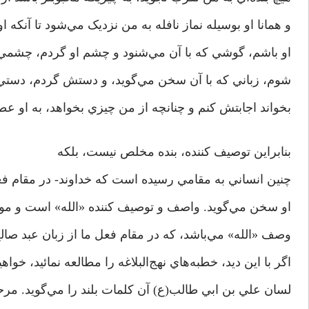
و همانا او بوسيله نماز نافله به من نزديک مي‌شود تا آنک
او باشم، گوشي که با آن مي‌شنود و چشم او گردم، چشمي ک
شوم، زباني که با آن سخن مي‌گويد، و دستش گردم، دستي ک
بخواند اجابتش کنم و چنانچه از من چيزي بخواهد، به او عطا
بنابراين توصيف کننده، بنده مخلص نيست، بلکه
چنين انساني به مقامي رسيده است که خداوند- در مقام فعل
او سخن مي‌گويد. واصف و توصيف کننده «الله» است و 
وصف «الله» مي‌باشد، که در مقام فعل ما از زبان عبد صال
اگر با اين ديد، خطبه‌هاي نهج‌البلاغه را مطالعه نمائيد، خواه
لسان علي بن ابي طالب(ع) آن کلمات بلند را مي‌گويد. مرح