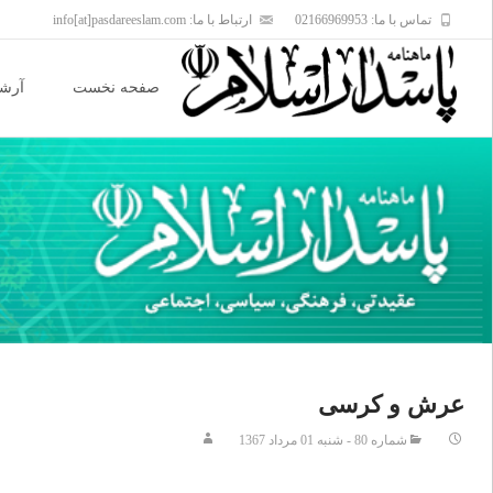
تماس با ما: 02166969953
ارتباط با ما: info[at]pasdareeslam.com
Skip
to
صفحه نخست
آرشی
content
عرش و کرسی
شماره 80 - شنبه 01 مرداد 1367