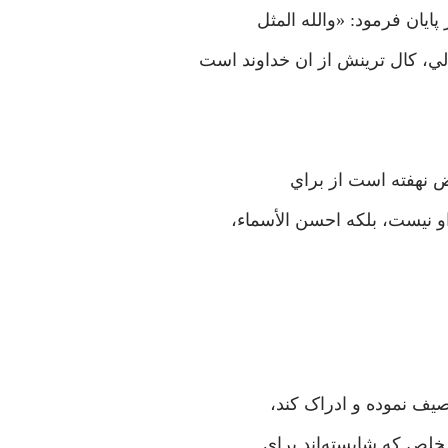
يان فرمود: «والله المثل
، کال ترينش از ان خداوند است
ض نهفته است از براي
 نيست، بلکه احسن الأسماء،
صيف نموده و ادراک کند،
مخلص که شايسته‌اند براي