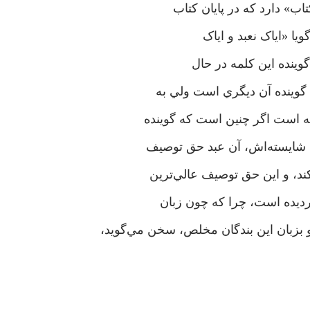
اب» دارد که در پايان کتاب
ا «اياک نعبد و اياک
گوينده اين کلمه در حال
گوينده آن ديگري است ولي به
ه است اگر چنين است که گوينده
د شايسته‌اش، آن عبد حق توصيف
ند، و اين حق توصيف عالي‌ترين
ديده است، چرا که چون زبان
بزبان اين بندگان مخلص، سخن مي‌گويد،