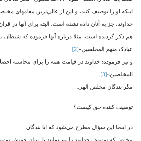
اينکه او را توصيف کنند، و اين از عالي‌ترين مقامهاي م
خداوند، جز به آنان داده نشده است. البته براي آنها در قر
هم ذکر گرديده است، مثلا درباره آنها فرموده که شيطان به ح
عبادک منهم المخلصين»
[2]
و نيز فرموده: خداوند در قيامت همه را براي محاسبه احضار م
المخلصين»
[3]
مگر بندگان مخلص الهي.
توصيف کننده حق کيست؟
در اينحا اين سؤال مطرح مي‌شود که آيا بندگان
مخلص که توصيف خداوند را مي‌نمايند با لسان خويش توصيف 