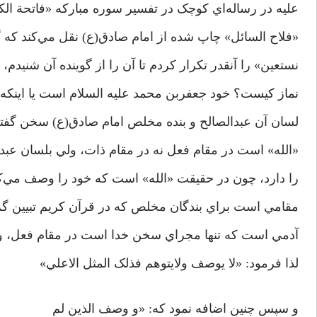
عليه در رساله‌اي کوچک در تفسير سوره مبارکه «فاتحة الکت
«فلاح السائل» چاپ شده از امام صادق(ع) نقل مي‌کند که گوي
نستعين» را آنقدر تکرار کردم تا آن را از گوينده آن شنيدم، 
نماز کيست؟ خود جعفربن محمد عليه السلام است يا اينکه 
لسان آن عبدالصالح و بنده مخلص امام صادق(ع) سخن گفت
«الله» است در مقام فعل نه در مقام ذات، ولي بلسان عب
را دارد، چون در حقيقت «الله» است که خود را وصف مي‌ک
مقامي است براي بندگان مخلص که در قرآن کريم تبيين گر
آدمي است که تنها مجراي سخن خدا است در مقام فعل، و 
لذا فرمود: «لا يوصف ولايتوهم فذلک المثل الاعلي»
و سپس چنين اضافه نمود که: «و وصف الذين لم