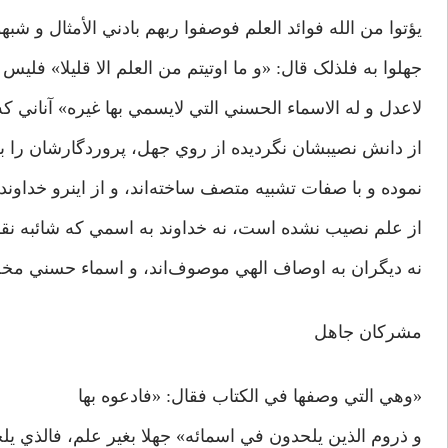
يؤتوا من الله فوائد العلم فوصفوا ربهم بادني الأمثال و شبهو
جهلوا به فلذلک قال: «و ما اوتيتم من العلم الا قليلا» فليس 
لاعدل و له الاسماء الحسني التي لايسمي بها غيره» آناني که
از دانش نصيبشان نگرديده از روي جهل، پروردگارشان را به
نموده و با صفات تشبيه متصف ساخته‌اند، و از اينرو خداوند
از علم نصيب نشده است، نه خداوند به اسمي که شائبه ن
نه ديگران به اوصاف الهي موصوف‌اند، و اسماء حسني م
مشرکان جاهل
«وهي التي وصفها في الکتاب فقال: «فادعوه بها
و ذروم الذين يلحدون في اسمائه» جهلا بغير علم، فالذي يل