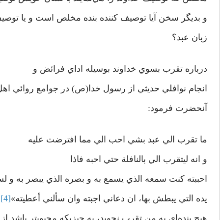
و بديگر سخن آيا توصيف کننده بنده مخلص است و يا توصي
زبان عبد؟
درباره تقرب بسوي خداوند بوسيله اداي فرائض و
انجام نوافلي حديثي از رسول خدا(ص) در جوامع روائي ا
آنحضرت فرمود:
ما تقرب الي عبد بشي احب الي مما افترضت عليه
و انه ليتقرب الي بالنافلة حتي احبه فاذا
احببته کنت سمعه الذي يسمع به و بصره الذي يبصر به و لس
يده التي يبطش بها، ان دعاني اجبته وان سألني أعطيته»
[4]
هيچ بنده‌اي به من تقرب نجويد، به چيزيکه محبوبتر باشد از