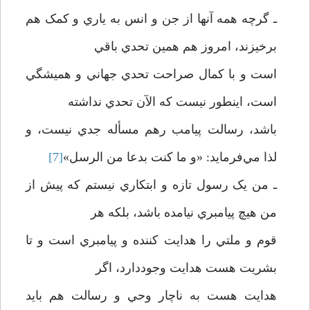
ـ گرچه همه آنها از جن و انس به ياري و کمک هم
برخيزند، امروز هم همين تحدي باقي
است و با کمال صراحت تحدي جهاني و هميشگي
است، اينطور نيست که الآن تحدي نداشته
باشد، رسالت پيامب رهم مسأله جدي نيست، و
لذا مي‌فرمايد: «و ما کنت بدعا من الرسل»
[7]
ـ من يک رسول تازه و ابتکاري نيستم که پيش از
من هيچ پيامبري نيامده باشد، بلکه هر
قوم و ملتي را هدايت کننده و پيامبري است و تا
بشريت هست هدايت وجوددارد، اگر
هدايت هست به ناچار وحي و رسالت هم بايد