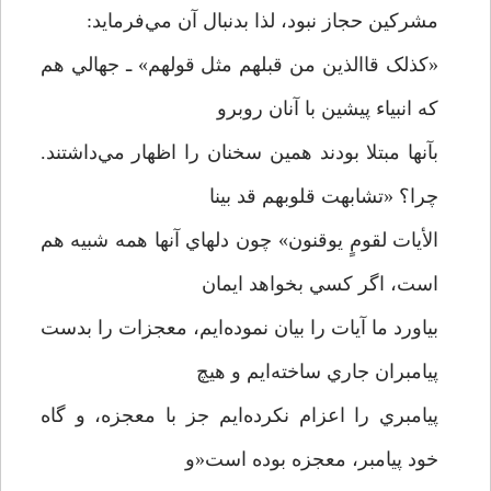
مشرکين حجاز نبود، لذا بدنبال آن مي‌فرمايد:
«کذلک قاالذين من قبلهم مثل قولهم» ـ جهالي هم
که انبياء پيشين با آنان روبرو
بآنها مبتلا بودند همين سخنان را اظهار مي‌داشتند.
چرا؟ «تشابهت قلوبهم قد بينا
الأيات لقومٍ يوقنون» چون دلهاي آنها همه شبيه هم
است، اگر کسي بخواهد ايمان
بياورد ما آيات را بيان نموده‌ايم، معجزات را بدست
پيامبران جاري ساخته‌ايم و هيچ
پيامبري را اعزام نکرده‌ايم جز با معجزه، و گاه
خود پيامبر، معجزه بوده است«و