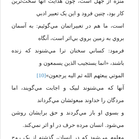
منزه از جهل است، چون هدايت آنها سخت‌ترين
کار بود، چنين فرود و اين يک تعبير ادبي
است، ما هم در تعبيراتمان مي‌گوئيم: به آسمان
بروي به زمين بروي بي‌اثر است، آنگاه
فرمود: کساني سخنان ترا مي‌شنوند که زنده
باشند، «انما يستجيب الذين يسمعون و
الموتي يبعثهم الله ثم اليه يرجعون»
[10]
آنها که مي‌شنوند لبيک و اجابت مي‌گويند، اما
مردگان را خداوند مبعوثشان مي‌گرداند
و بسوي او باز مي‌گردند و حق برايشان روشن
مي‌شود. انسان مرده حرف در او اثر نمي‌کند.
معلوم مي‌شود که در انسان، گذشته از يک روح