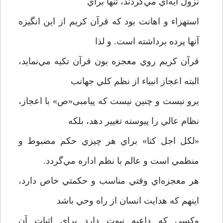
نزول آيه‌اي مي‌کردند، تنها براي
استهزاء و اهانت بود که قرآن کريم از اين انگيزه
آنها پرده برداشته است. و لذا
قرآن کريم روي معجزه بون قرآن تکيه مي‌نمايد،
البته اعجاز انبياء از نظم کلي جهانب
يرو نيست و چنين نيست که پيامبی«ص» با اعجاز،
نظام عالي را پيوسته تغيير دهد، بلکه
«لکل اجل کتا» براي هر چيزي حکم مضبوط و
منظمي است و عالم با نظم اداره مي‌گردد.
هر معجزه‌اي وقتي مناسب و حکمتي خاص دارد،
اينهم که هدايت انسان از راه وحي باشد
وکسي که داعيه نبوت دارد براي اثبات آن