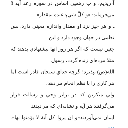
آ،ريديم، و ب رهمين اساس در سوره رعد آيه 8
مي‌فرمايد: «و کلَّ شيءٍ عنده بمقدار»
ـ و هر چيز نزد او مقدار واندازه معيني دارد. پس
نظمي در جهان وجود دارد و اين
چنين نيست که اگر هر روز آنها پيشنهادي بدهند که
مثلا مرده‌اي زنده گردد، رسول
الله(ص) بپذيرد! گرچه خداي سبحان قادر است اما
هر کاري را با نظم انجام مي‌دهد،
ولي منکرين که در برابر وحي و رسالت قرار
مي‌گرفتند هر آيه و نشانه‌اي که مي‌ديدند
ايمان نمي‌آوردند«و ان يروا کل آية لا يؤمنوا بها».