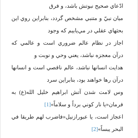
ادّعاي صحيح نبوتش باشد، و فرق
ميان نبيّ و متنبي مشخص گردد، بنابراين روي اين
بحثهاي عقلي در مي‌يابيم که وجود
اجاز در نظام عالم ضروري است و عالمي که
درآن معجزه نباشد، يعني وحي و نوبت و
هدايت انسانها نباشد، عالم ناقصي است و انسانها
درآن رها خواهند بود، بنابراين سرد
وس لامت شدن آتش ابراهيم خليل الله(ع) به
فرمان«يا نار کوني برداً و سلاماً»
[1]
اعجاز است، يا عبورازنيل«فاضرب لهم طريقا في
البحر يبساً»
[2]