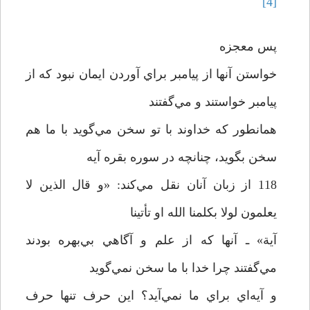
[4]
پس معجزه
خواستن آنها از پيامبر براي آوردن ايمان نبود که از
پيامبر خواستند و مي‌گفتند
همانطور که خداوند با تو سخن مي‌گويد با ما هم
سخن بگويد، چنانچه در سوره بقره آيه
118 از زبان آنان نقل مي‌کند: «و قال الذين لا
يعلمون لولا بکلمنا الله او تأتينا
آية»‌ ـ آنها که از علم و آگاهي بي‌بهره بودند
مي‌گفتند چرا خدا با ما سخن نمي‌گويد
و آيه‌اي براي ما نمي‌آيد؟ اين حرف تنها حرف