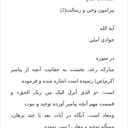
پيرامون وحي و رسالت(2)
آية الله
جوادي آملي
در سوره
مبارکه رعد، نخست به حقانيت آنچه از پيامبر
اکرم(ص) رسيده است اشاره شده و فرموده
است: «و الذي أنزل اليک من ربک الحق» و
قسمت مهم آنچه پيامبر آورده توحيد و نبوت
ومعاد است. آنگاه در آيات بعد با چند برهان،
مسأله توحيد و معاد را تبيين نموده