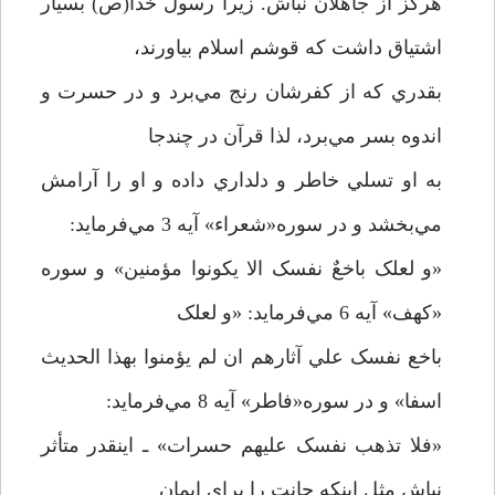
هرگز از جاهلان نباش. زيرا رسول خدا(ص) بسيار
اشتياق داشت که قوشم اسلام بياورند،
بقدري که از کفرشان رنج مي‌برد و در حسرت و
اندوه بسر مي‌برد، لذا قرآن در چندجا
به او تسلي خاطر و دلداري داده و او را آرامش
مي‌بخشد و در سوره«شعراء» آيه 3 مي‌فرمايد:
«و لعلک باخعٌ نفسک الا يکونوا مؤمنين» و سوره
«کهف» آيه 6 مي‌فرمايد: «و لعلک
باخع نفسک علي آثارهم ان لم يؤمنوا بهذا الحديث
اسفا» و در سوره«فاطر» آيه 8 مي‌فرمايد:
«فلا تذهب نفسک عليهم حسرات» ـ اينقدر متأثر
نباش مثل اينکه جانت را براي ايمان