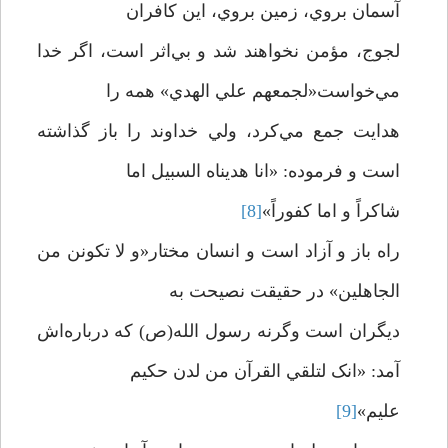
آسمان بروي، زمين بروي، اين کافران
لجوج، مؤمن نخواهند شد و بي‌اثر است، اگر خدا
مي‌خواست«لجمعهم علي الهدي» همه را
هدايت جمع مي‌کرد، ولي خداوند را باز گذاشته
است و فرموده: «انا هديناه السبيل اما
شاکراً و اما کفوراً»
[8]
راه باز و آزاد است و انسان مختار«و لا تکونن من
الجاهلين» در حقيقت نصيحت به
ديگران است وگرنه رسول الله(ص) که درباره‌اش
آمد: «انک لتلقي القرآن من لدن حکيم
عليم»
[9]