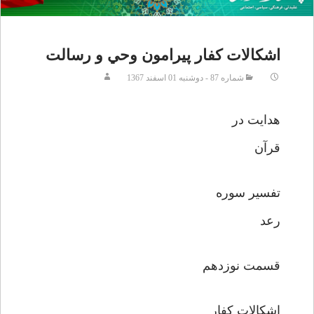
اشکالات کفار پيرامون وحي و رسالت
شماره 87 - دوشنبه 01 اسفند 1367
هدايت در
قرآن
تفسير سوره
رعد
قسمت نوزدهم
اشکالات کفار