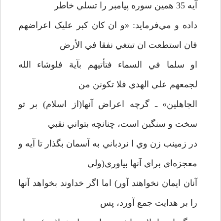
آيه 35 همين سوره پيامبر را تسلي خاطر
داده و مي‌فرمايد: «و ان کان کبر عليک اعراضهم
فان استطعت ان تبتغي نفقا في الأرض
او سلما في السماء فتأتيهم بآية فلوشاء الله
لجمعهم علي الهدي فلا تکونن من
الجاهلين» ـ گرچه اعراض آنها(از اسلام) بر تو
سخت و سنگين است، چنانچه بتواني نقبي
در زمينب زن وي ا نردباني به آسمان بگذار تا آيه و
معجزه‌اي براي آنها بياوري(ولي
آنان ايمان نخواهند آور) اما اگر خداوند بخواهد آنها
را بر هدايت جمع آورد، پس