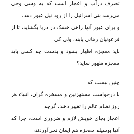
تصرف درآب و اعجاز است که به وسي وحي
مي‌رسد بني اسرائيل را از رود نيل عبور دهد،
و براي عبور آنها راهي خشک در دريا بگشايد، تا از
فرعونيان رهائي يابند، ولي کي
بايد معجزه اظهار بشود و بدست چه کسي بايد
معجزه ظهور نمايد؟
چنين نيست که
با درخواست مستهزئين و مسخره گران، انبياء هر
روز نظام عالم را تغيير دهند، گرچه
اعجاز بجاي خويش لازم و ضروري است، چرا که
آنها بوسيله معجزه هم ايمان نمي‌آوردند،