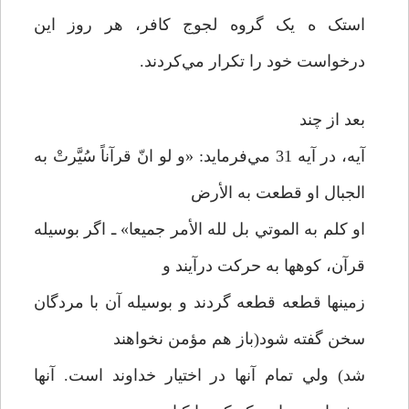
استک ه يک گروه لجوج کافر، هر روز اين
درخواست خود را تکرار مي‌کردند.
بعد از چند
آيه، در آيه 31 مي‌فرمايد: «و لو انّ قرآناً سُيَّرتْ به
الجبال او قطعت به الأرض
او کلم به الموتي بل لله الأمر جميعا» ـ اگر بوسيله
قرآن، کوهها به حرکت درآيند و
زمينها قطعه قطعه گردند و بوسيله آن با مردگان
سخن گفته شود(باز هم مؤمن نخواهند
شد) ولي تمام آنها در اختيار خداوند است. آنها