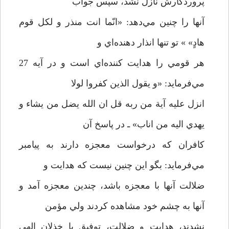
پروردگارش نازل نشد، سپس جواب
آنها را چنين مي‌دهد: «انّما انت منذر و لکل قوم
هادٍ» » تو تنها انذار دهنده‌اي و
هر قومي را هدايت کننده‌اي است و در آيه 27
مي‌فرمايد: «و يقول الذين کفروا لولا
انزل عليه آية من ربه قل ان الله يضل من يشاء و
يهدي اليه من اناب» ـ در پاسخ آن
کافران که درخواست معجزه دارند به پيامبر
مي‌فرمايد: بگو اين چنين نيست که هدايت و
ضلالت آنها با معجزه باشد، چندين معجزه آمد و
آنها به چشم خود مشاهده کردند ولي مؤمن
نشدند، هدايت و ضلالت، توفيق يا خذلان الهي