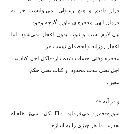
قرار داديم و هيچ رسولي نمي‌توانست جز به
فرمان الهي معجزه‌اي بياورد گرچه وجود
نبي لازم است و نبوت بدون اعجاز نمي‌شود، اما
اعجاز روزانه و لحظه‌اي نيست هر
معجزه وقتي حساب شده دارد«لکل اجل کتاب» ـ
اجل يعني مدت محدود، و کتاب يعني حکم
معين.
و در آيه 49
سوره«قمر» مي‌فرمايد: «انّا کل شيءٍ خلقناه
بقدر» ـ ما هر چيزي را به اندازه