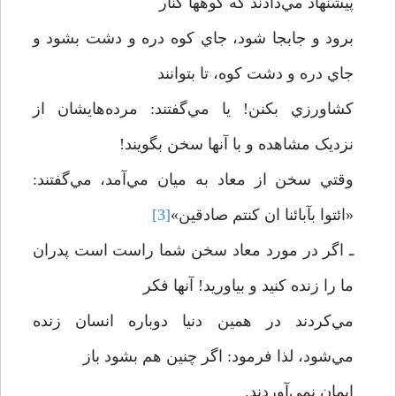
پيشنهاد مي‌دادند که کوهها کنار
برود و جابجا شود، جاي کوه دره و دشت بشود و
جاي دره و دشت کوه، تا بتوانند
کشاورزي بکنن! يا مي‌گفتند: مرده‌هايشان از
نزديک مشاهده و با آنها سخن بگويند!
وقتي سخن از معاد به ميان مي‌آمد، مي‌گفتند:
«ائتوا بآبائنا ان کنتم صادقين»
[3]
ـ اگر در مورد معاد سخن شما راست است پدران
ما را زنده کنيد و بياوريد! آنها فکر
مي‌کردند در همين دنيا دوباره انسان زنده
مي‌شود، لذا فرمود: اگر چنين هم بشود باز
ايمان نمي‌آوردند.