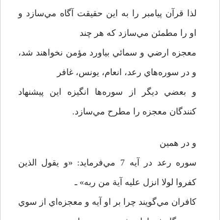
لذا قرآن پيامبر را به اين حقيقت آگاه مي‌سازد و
او را مطمئن مي‌سازد که هر چند
معجزه ارضي و سمائي بياورد مؤمن نخواهند شد،
و در سوره‌هاي رعد، انعام، يونس، غافر
و بعضي ديگر از سوره‌ها انگيزه اين پيشنهاد
کنندگان معجزه را مطرح مي‌سازد.
و در همين
سوره رعد در آيه 7 مي‌فرمايد: «و يقول الذين
کفروا لولا انزل عليه آية من ربه» ـ
کافران مي‌گويند چرا بر او آيه و معجزه‌اي از سوي