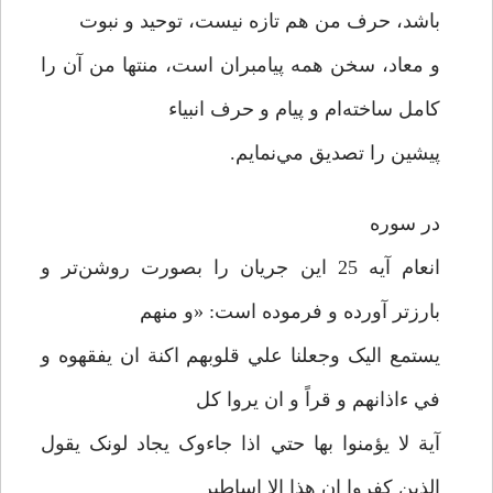
باشد، حرف من هم تازه نيست، توحيد و نبوت
و معاد، سخن همه پيامبران است، منتها من آن را
کامل ساخته‌ام و پيام و حرف انبياء
پيشين را تصديق مي‌نمايم.
در سوره
انعام آيه 25 اين جريان را بصورت روشن‌تر و
بارزتر آورده و فرموده است: «و منهم
يستمع اليک وجعلنا علي قلوبهم اکنة ان يفقهوه و
في ءاذانهم و قراً و ان يروا کل
آية لا يؤمنوا بها حتي اذا جاءوک يجاد لونک يقول
الذين کفروا ان هذا الا اساطير