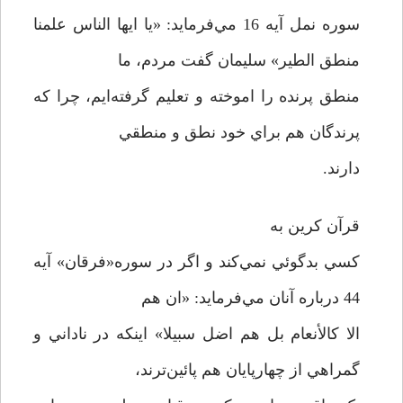
سوره نمل آيه 16 مي‌فرمايد: «يا ايها الناس علمنا
منطق الطير» سليمان گفت مردم، ما
منطق پرنده را اموخته و تعليم گرفته‌ايم، چرا که
پرندگان هم براي خود نطق و منطقي
دارند.
قرآن کرين به
کسي بدگوئي نمي‌کند و اگر در سوره«فرقان» آيه
44 درباره آنان مي‌فرمايد: «ان هم
الا کالأنعام بل هم اضل سبيلا» اينکه در ناداني و
گمراهي از چهارپايان هم پائين‌ترند،