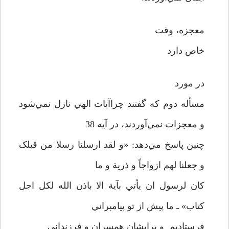
معجزه، وقت
خاص دارد
در مورد
مسأله دوم که گفتند چراآيات الهي نازل نمي‌شود
و معجزات نمي‌آوردند، در آيه 38
چنين پاسخ مي‌دهد: «و لقد ارسلنا رسلا من قبلک
و جعلنا لهم ازواجاً و ذرية و ما
کان لرسول ان يأتي بآية الا باذن الله لکل اجل
کتاب» ـ ما پيش از تو پيامبراني
فرستاديم و برايشان همسران و فرزنداني