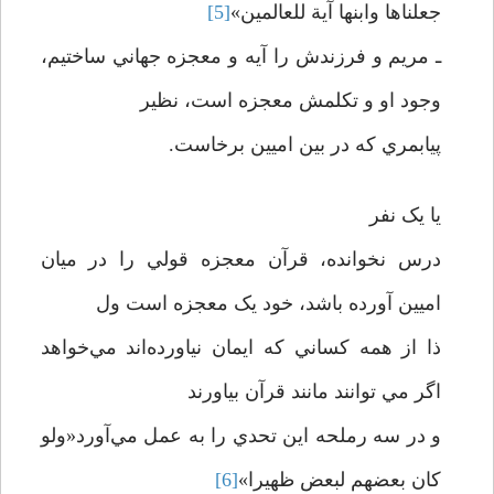
جعلناها وابنها آية للعالمين»
[5]
ـ مريم و فرزندش را آيه و معجزه جهاني ساختيم،
وجود او و تکلمش معجزه است، نظير
پيابمري که در بين اميين برخاست.
يا يک نفر
درس نخوانده، قرآن معجزه قولي را در ميان
اميين آورده باشد، خود يک معجزه است ول
ذا از همه کساني که ايمان نياورده‌اند مي‌خواهد
اگر مي توانند مانند قرآن بياورند
و در سه رملحه اين تحدي را به عمل مي‌آورد«ولو
کان بعضهم لبعض ظهيرا»
[6]