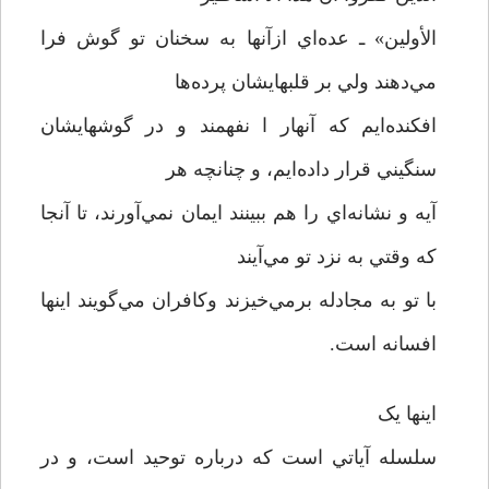
الأولين» ـ عده‌اي ازآنها به سخنان تو گوش فرا
مي‌دهند ولي بر قلبهايشان پرده‌ها
افکنده‌ايم که آنهار ا نفهمند و در گوشهايشان
سنگيني قرار داده‌ايم، و چنانچه هر
آيه و نشانه‌اي را هم ببينند ايمان نمي‌آورند، تا آنجا
که وقتي به نزد تو مي‌آيند
با تو به مجادله برمي‌خيزند وکافران مي‌گويند اينها
افسانه است.
اينها يک
سلسله آياتي است که درباره توحيد است، و در