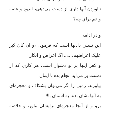
نياوردن آنها داري از دست مي‌دهي، اندوه و غصه
و غم براي چه؟
و در ادامه
اين تسلي دادنها است که فرمود: «و ان کان کبر
عليک اعراضهم…» ـ اگ اعراض و انکار
و کفر اينها بر تو دشوار است، هر کاري که از
دستت بر مي‌آيد انجام بده تا ايمان
بياورند، زمين را اگر مي‌توان بشکاف و معجزه‌اي
به آنها نشان بده، به آسمان بالا
برو و از آنجا معجزه‌اي برايشان بياور، و خلاصه