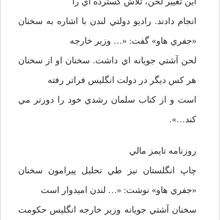
اين تغيير لحن، تلاش گسترده اي را
انجام دادند. راديو دولتي لندن با اشاره به سخنان
«جفري هاو» گفت: «… وزير خارجه
لحن آشتي جويانه اي داشت. سخنان او از سخنان
هر كس ديگر در دولت انگليس فراتر رفته
است و از كتاب سلمان رشدي خود را دورتر مي
كند…».
روزنامه تايمز مالي
چاپ انگلستان نيز طي تحليل پيرامون سخنان
«جفري هاو» نوشت: «… لندن اميدوار است
سخنان آشتي جويانه وزير خارجه انگليس حكومت