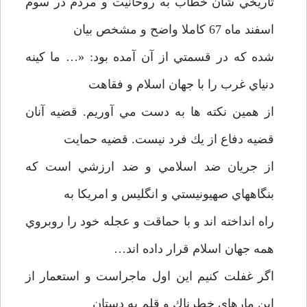
تاريخي شان خطاب به روحانيت و مردم در سوم
اسفند ماه 67 كاملا واضح و مشخص بيان
شده كه در قسمتي از آن آمده بود: «… ما كينه
دنياي غرب را با جهان اسلام و فقاهت
از همين نكته ها به دست مي آوريم. قضيه آنان
قضيه دفاع از يك فرد نيست. قضيه حمايت
از جريان ضد اسلامي و ضد ارزشي است كه
بنگاههاي صهيونيستي و انگليس و امريكا به
راه انداخته اند و با حماقت و عجله خود را روبروي
همه جهان اسلام قرار داده اند…
اگر غفلت كنيم اين اول ماجراست و استعمار از
اين مارهاي خطرناك و قلم به دستان