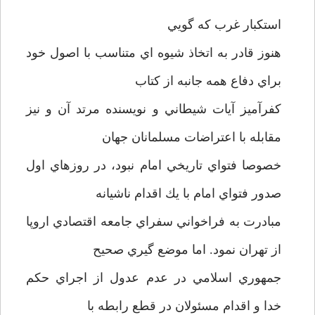
استكبار غرب كه گويي
هنوز قادر به اتخاذ شيوه اي متناسب با اصول خود
براي دفاع همه جانبه از كتاب
كفرآميز آيات شيطاني و نويسنده مرتد آن و نيز
مقابله با اعتراضات مسلمانان جهان
خصوصا فتواي تاريخي امام نبود، در روزهاي اول
صدور فتواي امام با يك اقدام ناشيانه
مبادرت به فراخواني سفراي جامعه اقتصادي اروپا
از تهران نمود. اما موضع گيري صحيح
جمهوري اسلامي در عدم عدول از اجراي حكم
خدا و اقدام مسئولان در قطع رابطه با