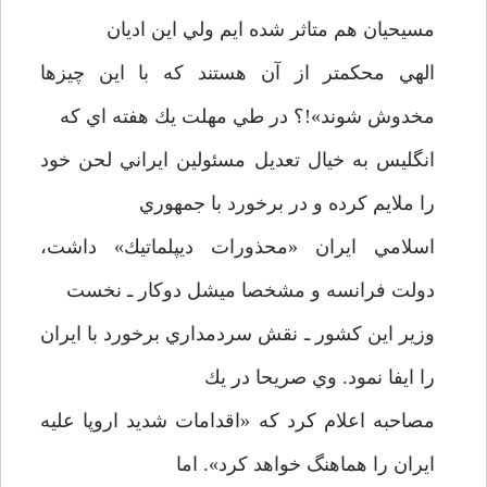
مسيحيان هم متاثر شده ايم ولي اين اديان
الهي محكمتر از آن هستند كه با اين چيزها
مخدوش شوند»!؟ در طي مهلت يك هفته اي كه
انگليس به خيال تعديل مسئولين ايراني لحن خود
را ملايم كرده و در برخورد با جمهوري
اسلامي ايران «محذورات ديپلماتيك» داشت،
دولت فرانسه و مشخصا ميشل دوكار ـ نخست
وزير اين كشور ـ نقش سردمداري برخورد با ايران
را ايفا نمود. وي صريحا در يك
مصاحبه اعلام كرد كه «اقدامات شديد اروپا عليه
ايران را هماهنگ خواهد كرد». اما