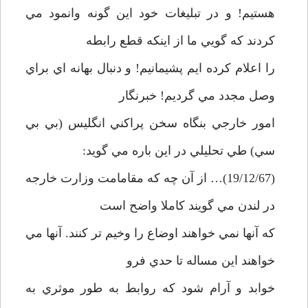
هستيم! و در تبليغات خود اين گونه وانمود مي
كردند كه گويي ما از اينكه قطع رابطه
را اعلام كرده ايم پشيمانيم! و دنبال بهانه اي براي
وصل مجدد مي گرديم! خبرنگار
امور خارجي بنگاه سخن پراكني انگليس (بي بي
سي) طي تحليلي در اين باره مي گويد:
(19/12/67)… از آن چه كه مقامامت وزارت خارجه
در لندن مي گويند كاملا واضح است
كه آنها نمي خواهند اوضاع را وخيم تر كنند. آنها مي
خواهند اين مساله تا حدي فرو
خوابد و آرام شود كه روابط به طور موثري به