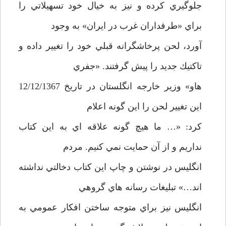
جلوگيري كرده و نيز به خيال خود تسهيلاتي را
براي «طرفداران غرب در ايران» به وجود
آورد، لحن پرخاشگرانه قبلي خود را تغيير داده و
تاكتيك جديد را پيش گرفتند. «جفري
هاو» وزير خارجه انگلستان در تاريخ 12/12/1367
اين تغيير لحن را اين گونه اعلام
كرد: «… ما هيچ گونه علاقه اي به اين كتاب
نداريم و از آن حمايت نمي كنيم. مردم
انگليس در نوشتن و چاپ اين كتاب دخالتي نداشته
اند…» تبليغات رسانه هاي گروهي
انگليس نيز براي متوجه ساختن افكار عمومي به