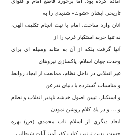
آماده كرده بود. اما برخورد قاطع امام و فتواي
تاريخي ايشان «شوك» شديدي را به
آنان وارد ساخت. امام با نيت انجام تكليف الهي،
نه تنها حربه استكبار غرب را از
آنها گرفت بلكه از آن به مثابه وسيله اي براي
وحدت جهان اسلام، پاكسازي نيروهاي
غير انقلابي در داخل نظام، ممانعت از ايجاد روابط
و مناسبات گسترده با دنياي تفرعن
و استكبار، تبيين اصول خدشه ناپذير انقلاب و نظام
و … و در يك كلام روشن نمودن
ابعاد ديگري از اسلام ناب محمدي (ص) بهره
جست. بدين ترتيب كتاب كفر آميز آيات شيطاني