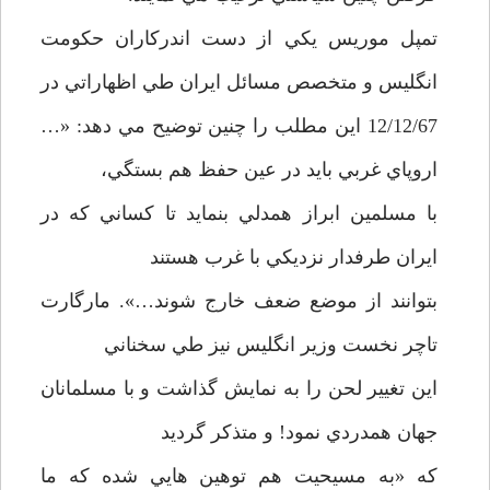
تمپل موريس يكي از دست اندركاران حكومت
انگليس و متخصص مسائل ايران طي اظهاراتي در
12/12/67 اين مطلب را چنين توضيح مي دهد: «…
اروپاي غربي بايد در عين حفظ هم بستگي،
با مسلمين ابراز همدلي بنمايد تا كساني كه در
ايران طرفدار نزديكي با غرب هستند
بتوانند از موضع ضعف خارج شوند…». مارگارت
تاچر نخست وزير انگليس نيز طي سخناني
اين تغيير لحن را به نمايش گذاشت و با مسلمانان
جهان همدردي نمود! و متذكر گرديد
كه «به مسيحيت هم توهين هايي شده كه ما