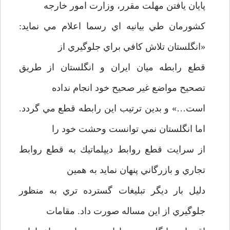
پايان يافتن مهلت مقرر، وزارت امور خارجه
كشورمان طي بيانيه اي رسما اعلام مي نمايد:
«انگلستان تلاش كافي براي جلوگيري از
قطع رابطه ميان ايران و انگلستان از طريق
تصحيح مواضع غير صحيح خود انجام نداده
است…» و بدين ترتيب اين رابطه قطع مي گردد.
اما انگلستان نمي توانست وحشت خود را
از سرايت قطع روابط ديپلماتيك به قطع روابط
تجاري و بازرگاني پنهان نمايد به همين
دليل بار ديگر تبليغات گسترده تري به منظور
جلوگيري از اين مساله صورت داد. مقامات