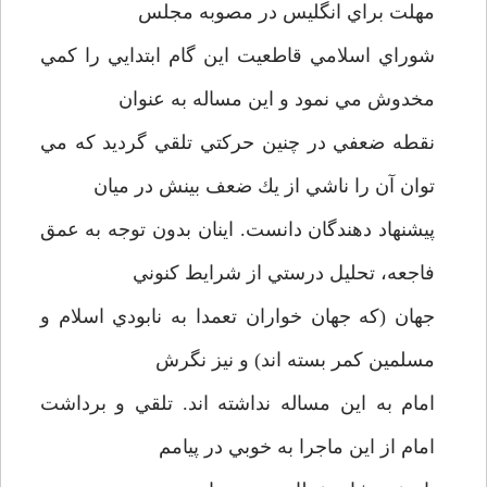
مهلت براي انگليس در مصوبه مجلس
شوراي اسلامي قاطعيت اين گام ابتدايي را كمي
مخدوش مي نمود و اين مساله به عنوان
نقطه ضعفي در چنين حركتي تلقي گرديد كه مي
توان آن را ناشي از يك ضعف بينش در ميان
پيشنهاد دهندگان دانست. اينان بدون توجه به عمق
فاجعه، تحليل درستي از شرايط كنوني
جهان (كه جهان خواران تعمدا به نابودي اسلام و
مسلمين كمر بسته اند) و نيز نگرش
امام به اين مساله نداشته اند. تلقي و برداشت
امام از اين ماجرا به خوبي در پيامم