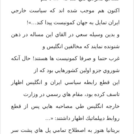
اكنون هم موجب شده اند كه سياست خارجي
ايران تمايل به جهان كمونيست پيدا كند…»!
و بدين وسيله سعي در القاي اين مساله در ذهن
شنونده نمايند كه مخالفين انگليس و
غرب حتما و صرفا كمونيست ها هستند! حال آنكه
شوروي جزو اولين كشورهايي بود كه از
اين قطع رابطه سياسي ايران و انگليس اظهار
تاسف كرده بود، مقام هاي رسمي در وزارت
خارجه انگليس طي مصاحبه هايي پس از قطع
روابط ديپلماتيك اظهار داشتند: «…
بريتانيا هنوز به اصطلاح تمامي پل هاي پشت سر