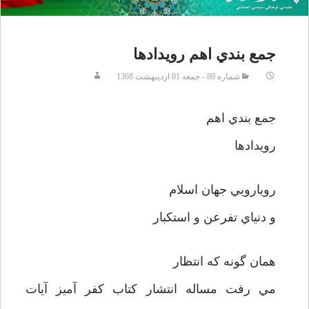
جمع بندي اهم رويدادها
شماره 89 - جمعه 01 ارديبهشت 1368
جمع بندي اهم
رويدادها
رويارويي جهان اسلام
و دنياي تفرعن و استكبار
همان گونه كه انتظار
مي رفت مساله انتشار كتاب كفر آميز آيات