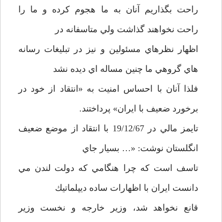
راحت بگذاريم آنان به ما هجوم كرده و ما را
راحت نخواهند گذاشت ولي متاسفانه در
اظهار نظرهاي مسئولين و نيز در تبليغات رسانه
هاي گروهي ما چنين مساله اي ديده نشد
فلذا آنان با احساس امنيت به «انتقاد از خود در
برخورد ضعيف با ايران» پرداختند.
تايمز مالي در 19/12/67 با انتقاد از موضع ضعيف
انگلستان نوشت: «… بسيار جاي
تاسف است كه چرا هنگامي كه دولت لندن مي
دانست ايران با اظهارات ساده ديپلماتيك
قانع نخواهد شد، وزير خارجه و نخست وزير