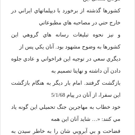
كشورها گذشته از برخورد با ديپلماتهاي ايراني در
خارج حتي در مصاحبه هاي مطبوعاتي
و نيز نحوه تبليغات رسانه هاي گروهي اين
كشورها به وضوح مشهود بود. آنان يكي پس از
ديگري سعي در توجيه اين فراخواني و عادي جلوه
دادن آن داشته و نهايتا تصميم به
بازگشت گرفتند. امام بار ديگر به هنگام بازگشت
اين سفرا، از آنان در پيام 5/1/68
خود خطاب به مهاجرين جنگ تحميلي اين گونه ياد
مي كنند: «… شايد آنان اين همه
فضاحت و بي آبرويي شان را به خاطر سيدن به