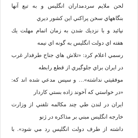
لحن ملايم سردمداران انگليس و به تبع آنها
بنگاههاي سخن پراكني اين كشور ديري
نپائيد و با نزديك شدن به زمان اتمام مهلت يك
هفته اي دولت انگليس به گونه اي نيمه
رسمي اعلام كرد: «تلاش هاي جناح طرفدار غرب
در ايران براي جلوگيري از قطع رابطه
موفقيتي نداشته»… و سپس مدعي شده اند كه:
«در خواستي كه آخوند زاده بستي كاردار
ايران در لندن طي چند مكالمه تلفني از وزارت
خارجه انگليس مبني بر مذاكره در ژنو
داشته از طرف دولت انگليس رد مي شود». با