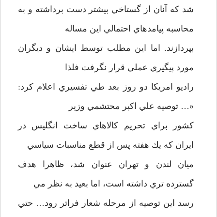
شد كه آنان از گستاخي بيشتر دست برداشته و به
محاسبه پيامدهاي احتمالي اين مساله
بپردازند. اما اين مطلب توسط ايشان و ديگران
مورد پيگيري عملي قرار نگرفت فلذا
راديو امريكا دو روز بعد طي تفسيري اعلام كرد:
«… توصيه علي اكبر محتشمي وزير
كشور براي تحريم كالاهاي ساخت انگليس در
ايران كه يك هفته پس از قطع مناسبات سياسي
ميان لندن و تهران عنوان شد، ظاهرا هدف
گسترده تري داشته است، اما بعيد به نظر مي
رسد اين توصيه از مرحله شعار فراتر رود… حتي