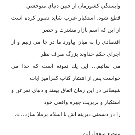
وابستگي كشورمان از چنين دنياي متوحشي
قطع شود. استكبار غبرب شايد تصور كرده است
از اين كه اسم بازار مشترك و حصر
اقتصادي را به ميان بياورد ما در جا مي زنيم و از
اجراي حكم خداوند بزرگ صرف نظر
مي نمائيم… اين يك نمونه است كه خدا مي
خواست پس از انتشار كتاب كفرآميز آيات
شيطاني در اين زمان اتفاق بيفتد و دنياي تفرعن و
استكبار و بربريت چهره واقعي خود
را در دشمني ديرينه اش با اسلام برملا سازد…».
موضع منفعل اين