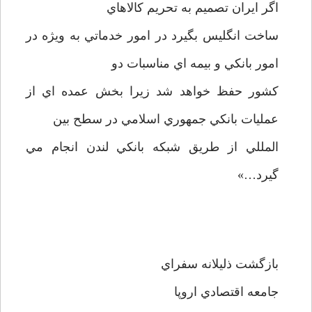
اگر ايران تصميم به تحريم كالاهاي
ساخت انگليس بگيرد در امور خدماتي به ويژه در
امور بانكي و بيمه اي مناسبات دو
كشور حفظ خواهد شد زيرا بخش عمده اي از
عمليات بانكي جمهوري اسلامي در سطح بين
المللي از طريق شبكه بانكي لندن انجام مي
گيرد…»
بازگشت ذليلانه سفراي
جامعه اقتصادي اروپا