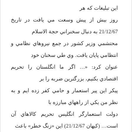
اين تبليغات كه هر
روز بيش از پيش وسعت مي يافت در تاريخ
21/12/67 به دنبال سخنراني حجة الاسلام
محتشمي وزير كشور در جمع نيروهاي نظامي و
انتظامي پايان يافت. وي طي سخنان خود
عنوان كرد: «… اگر ما انگلستان را تحريم
اقتصادي بكنيم، بزرگترين ضربه را بر
پيكر اين پير استعمار و حامي كفر زده ايم و به
نظر من يكي از راههاي مبارزه با
دولت استعمارگر انگليس تحريم كالاهاي آن
است… (كيهان 21/12/67) اين «زنگ خطر» باعث