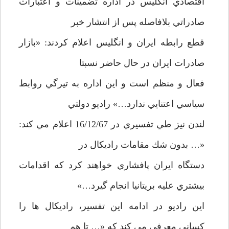
اقتصادي انگليس در اداره تضمينات و اعتبارات
صادراتي بلافاصله پس از انتشار خبر
قطع رابطه ايران و انگليس اعلام كردند: «بازار
صادرات ايران در حال حاضر نسبتا
فعال و منظم است و اين اداره به تيرگي روابط
سياسي اعتنايي ندارد…» راديو دولتي
لندن نيز طي تفسيري در 16/12/67 اعلام مي كند:
«… بدون شك مقامات راديكال در
دستگاه ايران پافشاري خواهند كرد كه اقدامات
بيشتري عليه بريتانيا انجام گيرد…»
اين راديو در ادامه اين تفسير، راديكال ها را
كساني معرفي مي كند كه «… تا هم