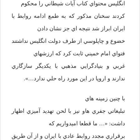
انگليس محتواي كتاب آيات شيطاني را محكوم
كردند سخنان مذكور كه به طمع ادامه روابط با
ايران ابراز شد نتيجه اي جز نشان دادن
خضوع و چاپلوسي از طرف دولت انگليس نداشتند
فتواي امام خميني ثابت كرد كه ارزشهاي
غربي و بنيادگرايي مذهبي با يكديگر سازگاري
ندارند و اروپا در اين مورد راه حلي ندارد…».
با چنين زمينه هاي
تبليغاتي جفري هاو نيز با لحن تهديد آميزي اظهار
داشت: «… ما قطعا اميدواريم كه
برقراري مجدد روابط عادي با ايران و از آن طريق