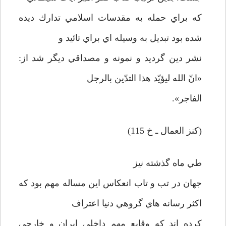
كه براي حمله به مقدسات اسلامي تدارك ديده
شده بود تبديل به وسيله اي براي تائيد و
نشر دين گرديد و نمونه و مصداقي ديگر شد از:
«انّ الله ليؤيّد هذا التدّين بالرجل
الفاجر».
(كنز العمال ـ خ 115)
طي ماه گذشته نيز
جهان در تب و تاب انعكاس اين مساله مهم بود كه
اكثر رسانه هاي گروهي دنيا اعتراف
كرده اند كه وقايع مهم داخلي ايران و خارجي