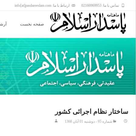
تماس با ما: 02166969953
ارتباط با ما: info[at]pasdareeslam.com
Skip
to
صفحه نخست
آرشی
content
ساختار نظام اجرائی‌ كشور
شماره 95 - دوشنبه 01 آبان 1368