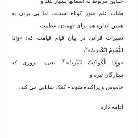
حقایق مربوط به آسمانها بسیار بلند و
طناب علم هنوز کوتاه است». اما پی بردن به
همین اندازه هم برای فهمیدن عظمت
تعبیرات قرآنی در بیان قیام قیامت که: «وَإِذَا
9
النُّجُومُ انْكَدَرَتْ»
،
10
«وَإِذَا الْكَوَاكِبُ انْتَثَرَتْ»
یعنی: «روزی که
ستارگان تیره و
خاموش و پراکنده شوند» کمک شایانی می کند.
ادامه دارد