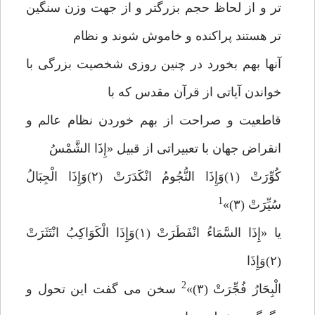
تر و از لحاظ حجم بزرگتر و از جهت وزن سنگین
تر هستند پراکنده و خاموش شوند و نظام
آنها بهم بخورد در چنین روزی شخصیت بزرگی با
خواندن آیاتی از قرآن مقدس که با
قاطعیت و صراحت از بهم خوردن نظام عالم و
انقراض جهان با تعبیراتی از قبیل «إِذَا الشَّمْسُ
كُوِّرَتْ (١)وَإِذَا النُّجُومُ انْكَدَرَتْ (٢)وَإِذَا الْجِبَالُ
1
سُيِّرَتْ (٣)»
یا «إِذَا السَّمَاءُ انْفَطَرَتْ (١)وَإِذَا الْكَوَاكِبُ انْتَثَرَتْ
(٢)وَإِذَا
2
الْبِحَارُ فُجِّرَتْ (٣)»
سخن می گفت این تحول و