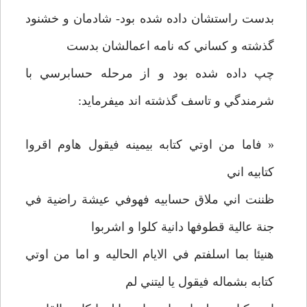
بدست راستشان داده شده بود- شادمان و خشنود
گذشته و کساني که نامه اعمالشان بدست
چپ داده شده بود و از مرحله حسابرسي با
شرمندگي و تاسف گذشته اند ميفرمايد:
« فاما من اوتي کتابه بيمينه فيقول هاوم اقروا
کتابيه اني
ظننت اني ملاق حسابيه فهوفي عيشة راضية في
جنة عالية قطوفها دانية کلوا و اشربوا
هنيئا بما اسلفتم في الايام الحاليه و اما من اوتي
کتابه بشماله فيقول يا ليتني لم