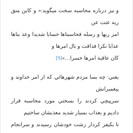
و نيز درباره محاسبه سخت ميگويد:« و کاين منق
ريه عتت عن
امر ربها و رسله فحاسبناها حسابا شديدا وعذ بناها
عذابا نکرا فذاقت و بال امرها و
کان عاقبة امرها خسرا…»
[9]
يعني: چه بسا مردم شهرهائي که از امر خداوند و
پيغمبرانش
سرپيچي کردند را بسختي مورد محاسبه قرار
داديم و بعذاب بسيار شديد معذبشان ساختيم
تا بکيفر کردار زشت خودشان رسيدند و سرانجام