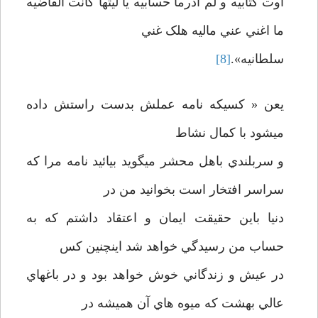
اوت کتابيه و لم ادرما حسابيه يا ليتها کانت القاضيه
ما اغني عني ماليه هلک غني
سلطانيه».
[8]
يعن « کسيکه نامه عملش بدست راستش داده
ميشود با کمال نشاط
و سربلندي باهل محشر ميگويد بيائيد نامه مرا که
سراسر افتخار است بخوانيد من در
دنيا باين حقيقت ايمان و اعتقاد داشتم که به
حساب من رسيدگي خواهد شد اينچنين کس
در عيش و زندگاني خوش خواهد بود و در باغهاي
عالي بهشت که ميوه هاي آن هميشه در