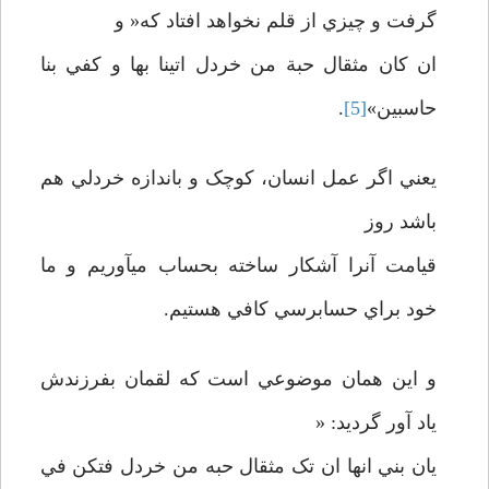
گرفت و چيزي از قلم نخواهد افتاد که« و
ان کان مثقال حبة من خردل اتينا بها و کفي بنا
حاسبين»
[5]
.
يعني اگر عمل انسان، کوچک و باندازه خردلي هم
باشد روز
قيامت آنرا آشکار ساخته بحساب ميآوريم و ما
خود براي حسابرسي کافي هستيم.
و اين همان موضوعي است که لقمان بفرزندش
ياد آور گرديد: «
يان بني انها ان تک مثقال حبه من خردل فتکن في