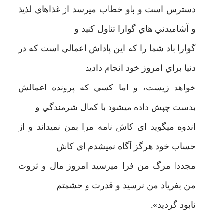
دسترس است و باو خطاب ميرسد از غذاهاي لذيذ
و آشاميدني هاي گوارا تناول کنيد و
گوارا باد شما را که اين پاداش اعمالي است که در
دنيا براي امروز خود انجام داديد
خواهد زيست، و اما کسي که پرونده اعمالش
بدست چپش داده ميشود با کمال شرمندگي و
اندوه ميگويد اي کاش نامه مرا بمن نميداند و از
حساب خود هرگز آگاه نميشدم اي کاش
مجددا مرگ من فرا ميرسيد امروز مال و ثروت
من بفرياد من نرسيد و قدرت و حشمتم
نابود گرديد».