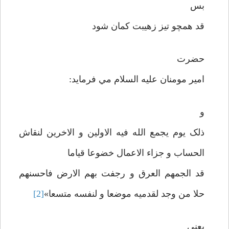
بس
قد همچو تيز زهيبت کمان شود
حضرت
امير مومنان عليه السلام مي فرمايد:
و
ذلک يوم يجمع الله فيه الاولين و الاخرين لنقاش
الحساب و جزاء الاعمال خضوعا قياما
قد الجمهم العرق و رجفت بهم الارض فاحسنهم
حلا من وجد لقدميه موضعا و لنفسه متسعا»
[2]
يعني