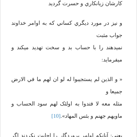
کارشان زيانکاري و حسرت گرديد
و نيز در مورد ديگري کساني که به اوامر خداوند
جواب مثبت
نميدهند را با حساب بد و سخت تهديد ميکند و
ميفرمايد:
« و الذين لم يستجيبوا له لو ان لهم ما في الارض
جميعا و
مثله معه لا فتدوا به اولئک لهم سود الحساب و
ماويهم جهنم و بئس المهاد».
[10]
يعني: آنانکه اوامر پروردگار را اجابت نکردند اگر