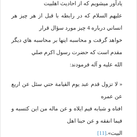
يادآور ميشويم که از احاديث اهلبيت
عليهم السلام که در رابطه با قبل از هر چيز هر
انساني درباره 4 چيز مورد سؤال قرار
خواهد گرفت و محاسبه اينها بر محاسبه هاي ديگر
مقدم است که حضرت رسول اکرم صلي
الله عليه و آله فرمودند:
« لا تزول قدم عبد يوم القيامة حتي سئل عن اريع
عن عمره
افناه و شبابه فيم ايلاه و عن ماله من اين کتسبه و
فيما انفقه و عن حبنا اهل
البيت».
[11]