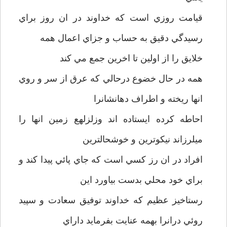
قيامت روزي است که خداوند در ان روز براي
رسيدگي دقيق به حساب و جزاي اعمال همه
خلايق را از اولين تا اخرين جمع مي کند
همه در حال خضوع درحالي که عرق از سر و روي
انها ريخته و اطراف دهانشانرا
احاطه کرده ايستاده اند وزلزلهع زمين انها را
ميلرزاند نيکوترين و خوشحالترين
افراد در ان رز کسي است که جاي پائي پيدا کند و
براي خود محلي بدست بياورد اين
رستاخيز عظيم که خداوند توفيق سعادت و سپيد
روئي درانرا بهمه عنايت بفرمايد داراي