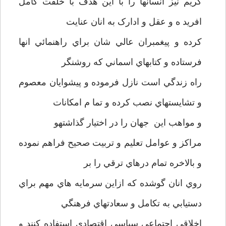
کريم نيز انسانها را با اين هدف با خلقت کامل
افريد ه و عقل و ادارک به انان عنايت
کرده و پيغمبران عالي شان براي راهنمائي انها
فرستاده و کتابهاي اسماني که روشنگر
راه زندگي است نازل فرموده و پيشوايان معصوم
و تشايستهاي نصب کرده و تما م امکانات
و مواهب اين جهان را در اختيار گذاشتهو
مراکز و عوامل تعليم و تربيت صحيح فراهم نموده
و بالاخره تمام درهاي ترقي را بر
روي انان گوشده که ازاين سرمايه هاي مهم براي
دستيابي به تکامل و سعادتهاي فرهنگي
اخلاقي اجتماعي سياسي اقتصادي استفاده کنند و