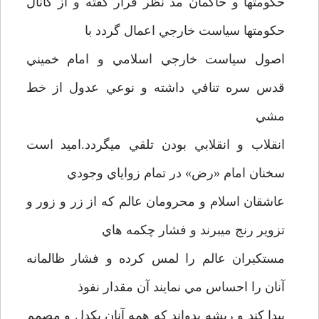
حکومتها و حاکمان مد نظر قرار گفته و از کانال
حکومتها سياست خارجي اعمال گردد با
اصول سياست خارجي اسلامي و امام خميني
قدس سره تنافي داشته و نوعي عدول از خط
مشي
انقلاب و انقلابي بودن تلقي ميگردد.اميد است
سخنان امام «رض» در تمام زواياي وجودي
عاشقان اسلام و محرومان عالم که از زر و زور و
تزوير رنج ميبرند و فشار چکمه هاي
مستکبران عالم را لمس کرده و فشار ظالمانه
آنان را احساس مي نمايند آن مقدار نفوذ
پيدا کند و ريشه بدواند که همه آنان يکدل و مصمم