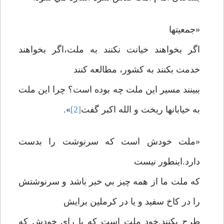
«جمعيتها
اگر بخواهند خيانت نکنند به ملت،اگر بخواهند
خدمت بکنند به کشور، مطالعه کنند
ببينند مسير اين ملت چه بوده است؟ چرا اين ملت
به خيابانها ريخت و الله اکبر گفت
[2]
».
«ملت خودش است که سرنوشت را بدست
دارد.اينطور نيست
که ملت ما از همه چيز بي خبر باشد و سرنوشتش
را در کاخ سفيد و يا در کرملين برايش
طرح بکنند.خود ملت است که با راي خودش که