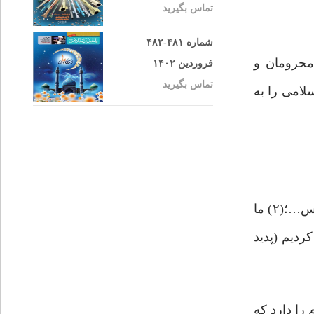
تماس بگیرید
شماره ۴۸۱-۴۸۲–
محرومان و
فروردین ۱۴۰۲
تماس بگیرید
لامی را به
« لَقَد أَرسَلنا رُسُلَنا بِالبَیِّناتِ وَأَنزَلنا مَعَهُمُ الکِتابَ وَالمیزانَ لِیَقومَ النّاسُ بِالقِسطِ وَ أَنْزَلْنَا الْحَدیدَ فیهِ بَأْسٌ شَدیدٌ وَ مَنافِعُ لِلنَّاس…؛(۲) ما
ردیم (پدید
را دارد که