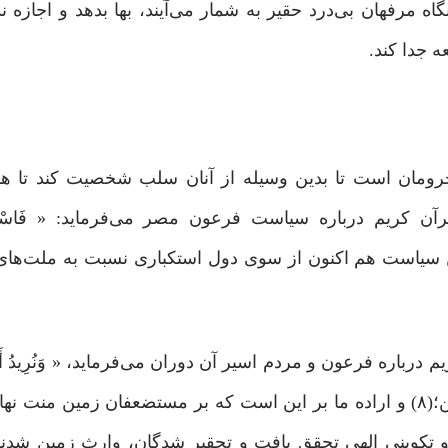
 مرفهان بی‌درد حقیر به شمار می‌آیند، بها بدهد و اجازه ن
 جدا کند.
حرومان است تا بدین وسیله از آنان سلب شخصیت کند تا ه
ن کریم درباره سیاست فرعون مصر می‌فرماید: « فَاسْتَخَفَ
 کردند.» این سیاست هم اکنون از سوی دول استکباری نسبت به ملت‌ه
درباره فرعون و مردم اسیر آن دوران می‌فرماید، « وَنُرِیدُ أَنْ ن
الَّذِینَ اسْتُضْعِفُوا فِی الأَرْضِ وَنَجْعَلَهُمْ أَئِمَّهً وَنَجْعَلَهُمُ الْوَارِثِین؛(۸) و اراده ما بر این است که بر مستضعفا
و تکوینی الهی تحقق یافت و تحقیر شدگان، وارث زمین شدند 