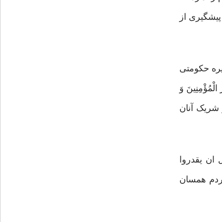
پیشگیری از
ره حکومتی
ُؤْمِنِینَ وَ
وزگار شریک آنان
العدل ان یقدروا
 ضعفای مردم همسان