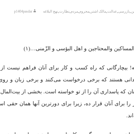
,
,
,
,
,
,
,
ن
بازرسی
عدالت
مالک اشتر
محروم
مردم
نظارت
نهج البلاغه
p1404pasdar
المساکین والمحتاجین و اهل البؤسی و الزّمنی…(۱)
عه! بیچارگانی که راه کسب و کار برای آنان فراهم نیست از 
یازمندانی هستند که برخی درخواست می‌کنند و برخی زبان و ر
چنان که پاسداری آن را از تو خواسته است. بخشی از بیت‌المال
 برای آنان قرار ده، زیرا برای دورترین آنها همان حقی ا
ند.