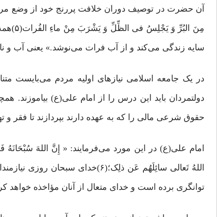
آن حضرت در توصیف دوران خلافت پررنج خود از وضع مردم کوفه می‌فرماید
مِنَ الب
سایه زندگی می‌کند و از آب فرات می‌نوشد.» یعنی آب و ن
در یک جامعه اسلامی نیازهای اولیه مردم می‌بایست مت
دولتمردان باید این درس را از امام علی(ع) بیاموزند. همچ
حقوق شرعی مالی را که به عهده دارند بپردازند تا فقر و 
امام علی(ع) در این مورد می‌فرمایند: « إِنَّ اللهَ سُبْحَانَهُ فَرَضَ فِی أَمْو
اللهُ تَعالی سائِلَهُم عَن ذلِک؛(۶)خ
توانگری برده است و خدای متعال از آنان مؤاخذه خواهد کر