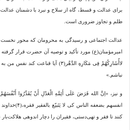
برای عدالت و قسط، گاه از سلاح و نبرد با دشمنان عدالت 
ظلم و تجاوز ضروری است.
عدالت اجتماعی و رسیدگی به محرومان که محور نخست ای
امیرمؤمنان(ع) مورد تأکید و توصیه آن حضرت قرار گرفته است. آنجا که م
لاأُشَارِکُهُمْ فِی مَکَارِهِ الدَّهْر
نباشم.»
و نیز، «اِنَّ الله فَرَضَ عَلَى أَئِمَّهِ الْعَدْلِ أَنْ یُقَدِّرُوا أَنْفُسَ
انفسهم بضعفه
کنند تا فقر و تهی‌دستی، فقیران را دچار اندوهی هلاکت‌بار 