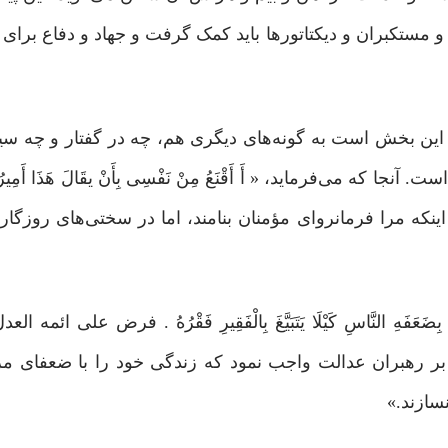
و مستکبران و دیکتاتورها باید کمک گرفت و جهاد و دفاع برای 
ن بخش است به گونه‌های دیگری هم، چه در گفتار و چه سی
ی‌فرماید، « أَ أَقْنَعُ مِنْ نَفْسِی بِأَنْ یقَالَ هَذَا أَمِیرُ الْم
(۳) آیا قناعت کند نفس من به اینکه مرا فرمانروای مؤمنان بنامند، اما در سختی‌های ر
هُمْ بِضَعَفَهِ النَّاسِ کَیْلَا یَتَبَیَّغَ بِالْفَقِیرِ فَقْرُهُ . فرض علی ائمه 
 الناس کی لا یَتَبیّغ بالفقیر فقره،(۴)خداوند بر رهبران عدالت واجب نمود که زندگی خود را با
نسازند.»