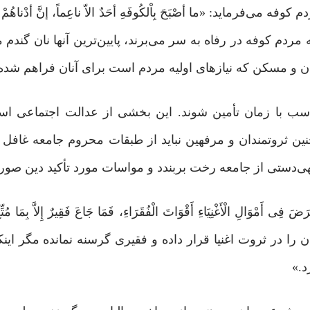
: «ما أصْبَحَ بِاْلکُوفَهِ أحَدٌ الاّ ناعِماً، إنَّ أدْناهُمْ مَنْزِل
ُرِّ وَ یَجْلِسُ فی الظِّلِّ وَ یَشْرَبَ مِنْ ماءِ الفُرات(۵)همه مردم کوفه در رفاه به سر می‌برند، پایین‌ترین آنها
ان و مسکن که نیازهای اولیه مردم است برای آنان فراهم شد
ناسب با زمان تأمین شوند. این بخشی از عدالت اجتماعی ا
نین ثروتمندان و مرفهین نباید از طبقات محروم جامعه غافل با
تهی‌دستی از جامعه رخت بربندد و مواسات مورد تأکید دین صور
َالِ الْأَغْنِیَاءِ أَقْوَاتَ الْفُقَرَاءِ، فَمَا جَاعَ فَقِیرٌ إِلاَّ بِمَا مُتِّع
دای سبحان روزی نیازمندان را در ثروت اغنیا قرار داده و فقیری گرسنه نمانده مگر 
د.»