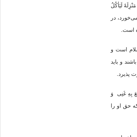
َهً لَیَأکُلُ
 نان گندم می‌خورد، در
ه است.
سلام است و
شند و باید
ت پذیرد.
َ بِهِ غَنِی وَ
اینکه حق او را