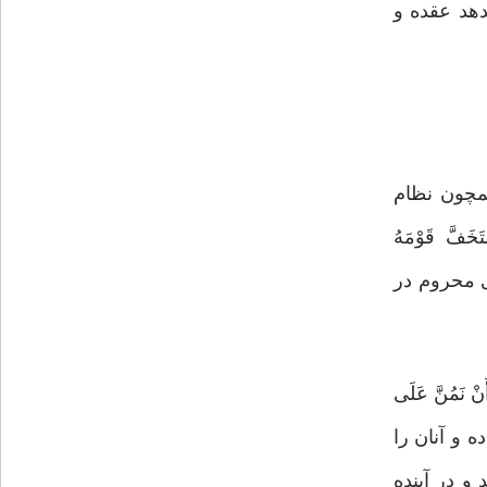
دهد عقده و
مچون نظام
ّ قَوْمَهُ
ای محروم در
َمُنَّ عَلَى
ن زمین منت نهاده و آنان را
و در آینده