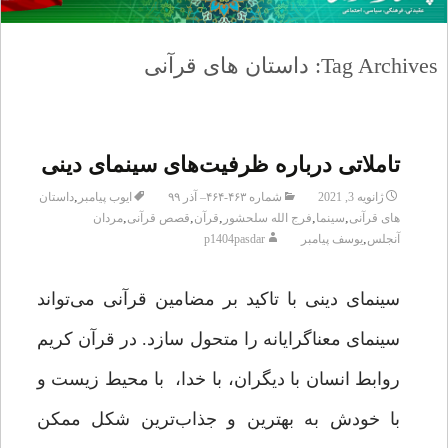
Tag Archives: داستان های قرآنی
تاملاتی درباره ظرفیت‌های سینمای دینی
,
ژانویه 3, 2021
شماره ۴۶۳-۴۶۴– آذر ۹۹
ایوب پیامبر
داستان
,
,
,
,
,
های قرآنی
سینما
فرج الله سلحشور
قرآن
قصص قرآنی
مردان
,
آنجلس
یوسف پیامبر
p1404pasdar
سینمای دینی با تاکید بر مضامین قرآنی می‌تواند
سینمای معناگرایانه را متحول سازد. در قرآن کریم
روابط انسان با دیگران، با خدا، با محیط زیست و
با خودش به بهترین و جذاب‌ترین شکل ممکن