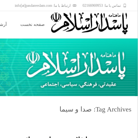
تماس با ما: 02166969953
ارتباط با ما: info[at]pasdareeslam.com
Skip
to
صفحه نخست
آرشی
content
Tag Archives: صدا و سیما