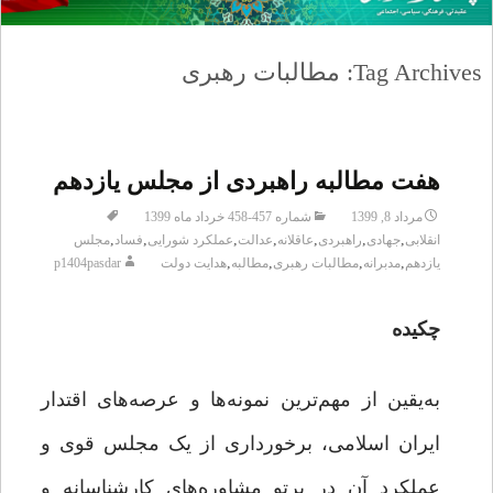
Tag Archives: مطالبات رهبری
هفت مطالبه راهبردی از مجلس یازدهم
مرداد 8, 1399
شماره 457-458 خرداد ماه 1399
,
,
,
,
,
,
,
انقلابی
جهادی
راهبردی
عاقلانه
عدالت
عملکرد شورایی
فساد
مجلس
,
,
,
,
یازدهم
مدبرانه
مطالبات رهبری
مطالبه
هدایت دولت
p1404pasdar
چکیده
به‌یقین از مهم‌ترین نمونه‌ها و عرصه‌های اقتدار
ایران اسلامی، برخورداری از یک مجلس قوی و
عملکرد آن در پرتو مشاوره‌های کارشناسانه و