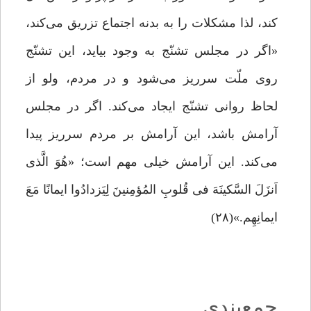
کند، لذا مشکلات را به بدنه اجتماع تزریق می‌کند،
«اگر در مجلس تشنّج به وجود بیاید، این تشنّج
روی ملّت سرریز می‌شود و در مردم، ولو از
لحاظ روانی تشنّج ایجاد می‌کند. اگر در مجلس
آرامش باشد، این آرامش بر مردم سرریز پیدا
می‌کند. این آرامش خیلی مهم است؛ «هُوَ الَّذی
اَنزَلَ السَّکینَهَ فی قُلوبِ المُؤمِنینَ لِیَزدادُوا ایمانًا مَعَ
ایمانِهِم.»(۲۸)
جمع‌بندی