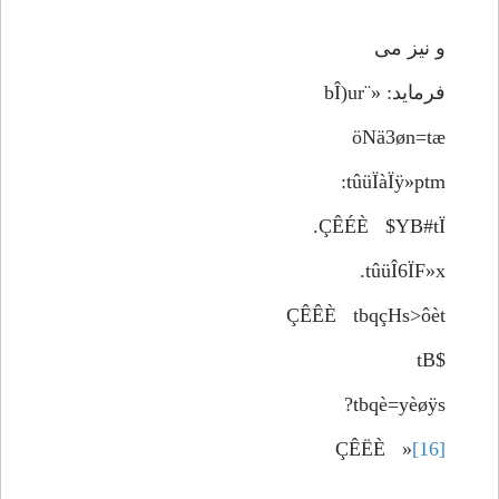
و نیز می
فرماید: «¨bÎ)ur
öNä3øn=tæ
tûüÏàÏÿ»ptm:
ÇÊÉÈ $YB#tÏ.
tûüÎ6ÏF»x.
ÇÊÊÈ tbqçHs>ôèt
$tB
tbqè=yèøÿs?
ÇÊËÈ »
[16]