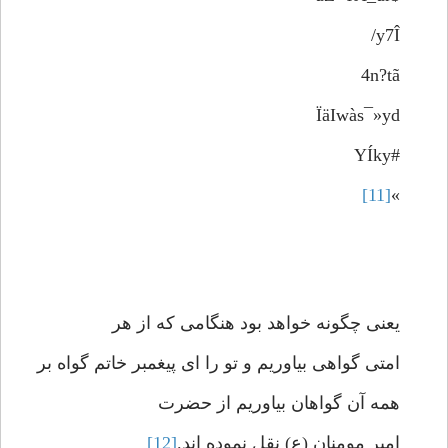
y7Î/
4n?tã
ÏäIwàs¯»yd
#YÍky­
[11]
»
یعنی چگونه خواهد بود هنگامی که از هر
امتی گواهی بیاوریم و تو را ای پیغمبر خاتم گواه بر
همه آن گواهان بیاوریم از حضرت
امیر مومنان (ع) نقل نموده اند.
[12]