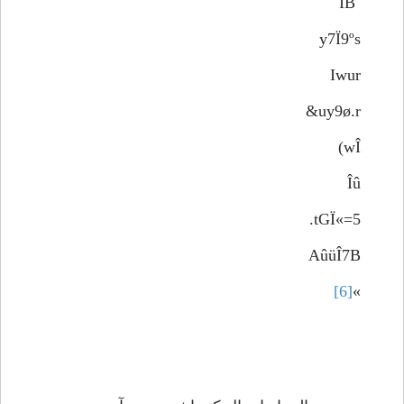
`ÏB
y7Ï9ºs
Iwur
uy9ø.r&
wÎ)
Îû
5=»tGÏ.
AûüÎ7B
[6]
»