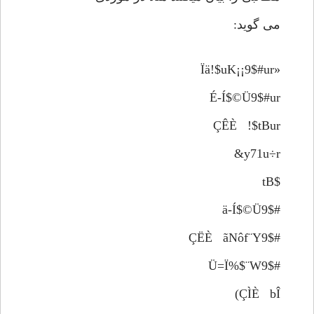
می گوید:
«Ïä!$uK¡¡9$#ur
É-Í$©Ü9$#ur
ÇÊÈ !$tBur
y71u÷r&
$tB
ä-Í$©Ü9$#
ÇËÈ ãNôf¨Y9$#
Ü=Ï%$¨W9$#
ÇÌÈ bÎ)