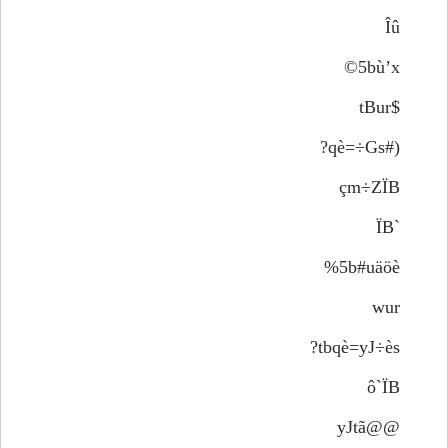
Îû
5bù’x©
$tBur
(#qè=÷Gs?
çm÷ZÏB
`ÏB
5b#uäöè%
wur
tbqè=yJ÷ès?
ô`ÏB
@@yJtã