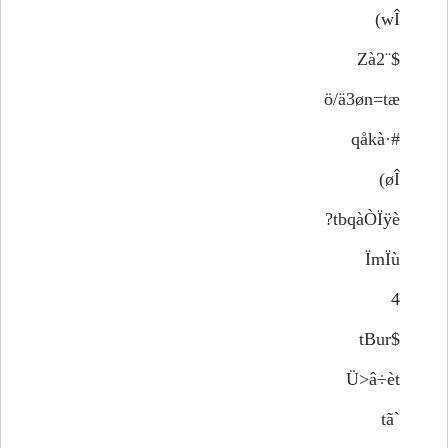
wÎ)
$¨Zà2
ö/ä3øn=tæ
#·qåkà­
øÎ)
tbqàÒÏÿè?
ÏmÏù
4
$tBur
Ü>â÷èt
`tã