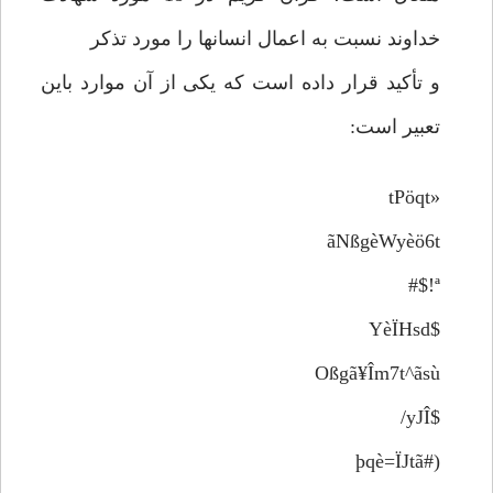
خداوند نسبت به اعمال انسانها را مورد تذکر
و تأکید قرار داده است که یکی از آن موارد باین
تعبیر است:
«tPöqt
ãNßgèWyèö6t
ª!$#
$YèÏHsd
Oßgã¥Îm7t^ãsù
$yJÎ/
(#þqè=ÏJtã