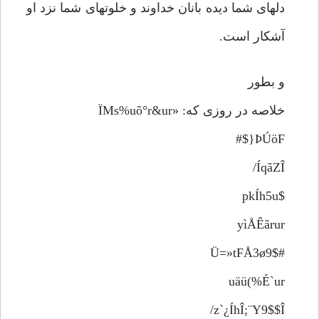
دلهای شما دیده بانان خداوند و خلوتهای شما نزد او
آشکار است.
و بطور
خلاصه در روزی که: «ÏMs%uõ°r&ur
ÞÚöF{$#
ÍqãZÎ/
$pkÍh5u
yìÅÊãrur
Ü=»tFÅ3ø9$#
uäü(%É`ur
z`¿ÍhÎ;¨Y9$$Î/