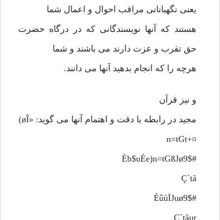
یعنی نگهبانانی مراقب احوال و اعمال شما
هستند که آنها نویسندگانی که در درگاه حضرت
حق تقرب و عزت دارند می باشند و شما
هرچه را که انجام بدهید آنها می دانند.
و نیز قرآن
مجید در رابطه با دقت و اهتمام آنها می گوید: «øÎ)
¤+n=tGt
Èb$uÉe)n=tGßJø9$#
Ç`tã
ÈûüÏJuø9$#
Ç`tãur