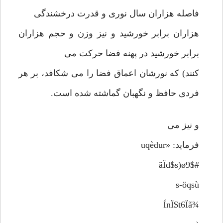
فاصله هزاران سال نوری و قدرت درخشندگی
هزاران برابر خورشید و نیز وزن و حجم هزاران
برابر خورشید در پهنه فضا حرکت می
کنند) که نورشان اعماق فضا را می شکافد، بر هر
فردی حافظ و نگهبان گماشته شده است.
و نیز می
فرماید: «uqèdur
ãÏd$s)ø9$#
s-öqsù
¾ÍnÏ$t6Ïã