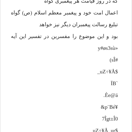
که در روز قیامت هر پیغمبری گواه
اعمال امت خود و پیغمبر معظم اسلام (ص) گواه
تبلیغ رسالت پیغمبران دیگر نیز خواهد
بود و این موضوع را مفسرین در تفسیر این آیه
«y#øs3sù
#sÎ)
$uZ÷¥Å_
`ÏB
Èe@ä.
¥p¨Bé&
7Îgt±Î0
$uZ÷¥Å_ur