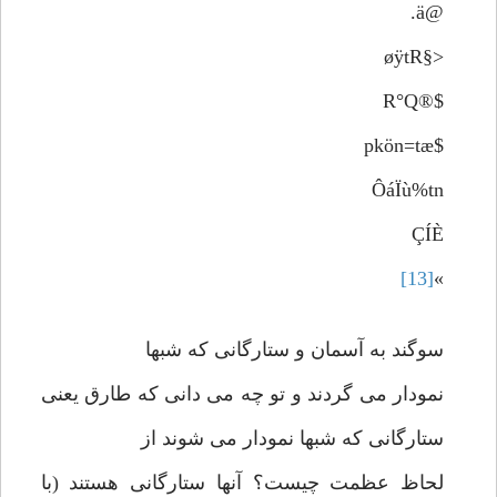
@ä.
<§øÿtR
$®R°Q
$pkön=tæ
ÔáÏù%tn
ÇÍÈ
[13]
»
سوگند به آسمان و ستارگانی که شبها
نمودار می گردند و تو چه می دانی که طارق یعنی
ستارگانی که شبها نمودار می شوند از
لحاظ عظمت چیست؟ آنها ستارگانی هستند (با