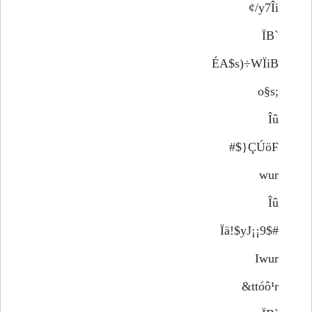
y7Îi/¢
`ÏB
ÉA$s)÷WÏiB
;o§s
Îû
ÇÚöF{$#
wur
Îû
Ïä!$yJ¡¡9$#
Iwur
ttóô¹r&