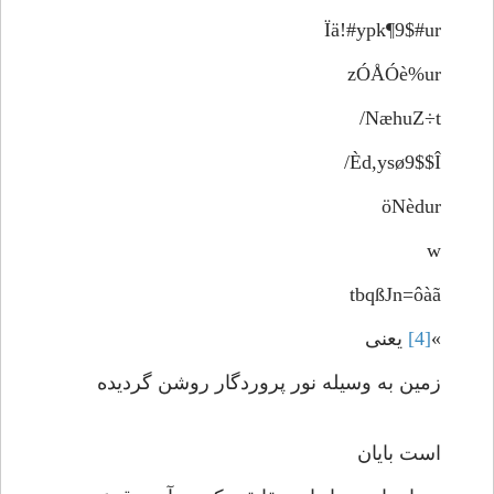
Ïä!#ypk¶9$#ur
zÓÅÓè%ur
NæhuZ÷t/
Èd,ysø9$$Î/
öNèdur
w
tbqßJn=ôàã
»
[4]
یعنی
زمین به وسیله نور پروردگار روشن گردیده
است بایان