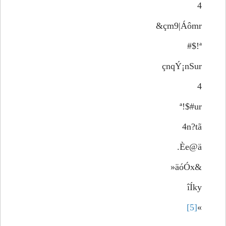
4
çm9|Áômr&
ª!$#
çnqÝ¡nSur
4
ª!$#ur
4n?tã
Èe@ä.
&äóÓx«
îÍky­
[5]
»