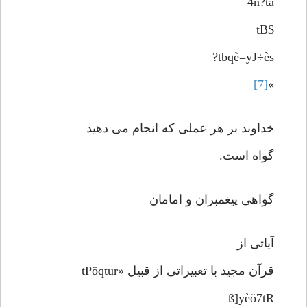
4n?tã
$tB
tbqè=yJ÷ès?
[7]
»
خداوند بر هر عملی که انجام می دهید
گواه است.
گواهی پیغمبران و امامان
آیاتی از
قرآن مجید با تعبیراتی از قبیل «tPöqtur
ß]yèö7tR