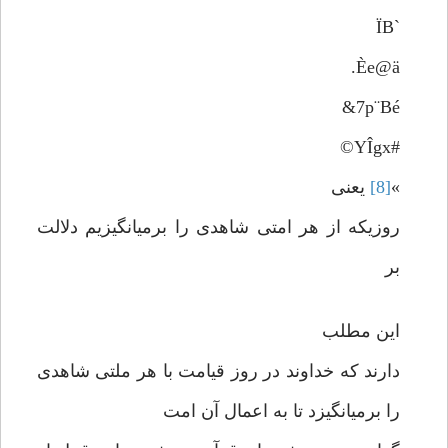
`ÏB
Èe@ä.
7p¨Bé&
#YÎgx©
»
[8]
یعنی
روزیکه از هر امتی شاهدی را برمیانگیزیم دلالت
بر
این مطلب
دارند که خداوند در روز قیامت با هر ملتی شاهدی
را برمیانگیزد تا به اعمال آن امت