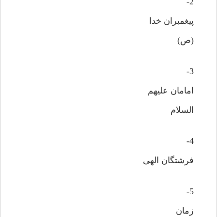
2-
پیغمبران خدا
(ص)
3-
امامان علیهم
السلام
4-
فرشتگان الهی
5-
زمان