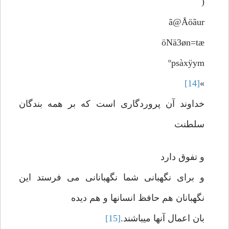
(
ã@Åöãur
öNä3øn=tæ
ºpsàxÿym
[14]
»
خداوند آن پروردگاری است که بر همه بندگان
سلطنت
و تفوق دارد
و برای نگهبانی شما نگهبانانی می فرستد این
نگهبانان هم حافظ انسانها و هم دیده
بان اعمال آنها میباشند.
[15]