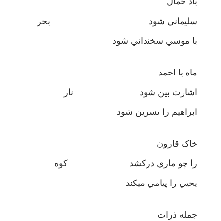
باد حمال
سليماني شود بحر
با موسي سخنداني شود
ماه با احمد
اشارت بين شود نار
ابراهيم را نسرين شود
خاک قارون
را چو ماري درکشد کوه
يحيي را پيامي ميکند
جمله ذرات