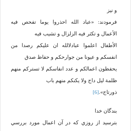
و نيز
فرمودند: «عباد الله احذروا يوما تفحص فيه
الأعمال و تکثر فيه الزلزال و تشيب فيه
الأطفال اعلموا عبادلالله ان عليکم رصدا من
انفسکم و عيونا من جوارحکم و حفاظ صدق
يحفظون اعمالکم و عدد انفاسکم لا تسترکم منهم
ظلمة ليل داج ولا يکنکم منهم باب
ذورتاج».
[6]
بندگان خدا
بترسيد از روزي که در آن اعمال مورد بررسي