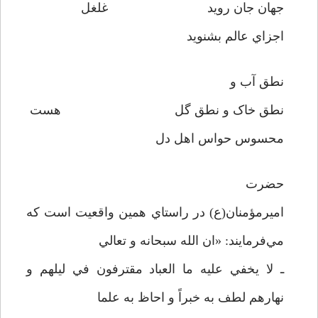
جهان جان رويد غلغل
اجزاي عالم بشنويد
نطق آب و
نطق خاک و نطق گل هست
محسوس حواس اهل دل
حضرت
اميرمؤمنان(ع) در راستاي همين واقعيت است که
مي‌فرمايند: «ان الله سبحانه و تعالي
ـ لا يخفي عليه ما العباد مقترفون في ليلهم و
نهارهم لطف به خبراً و احاظ به علما