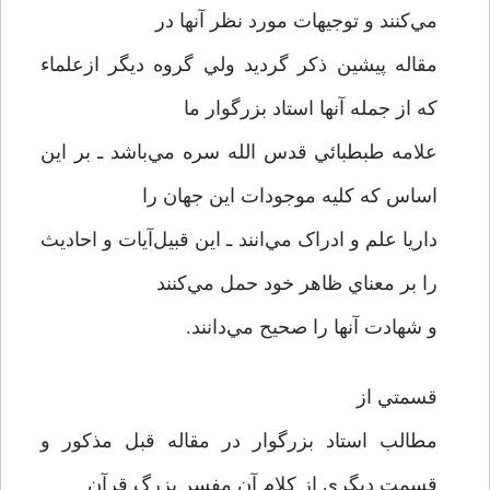
مي‌کنند و توجيهات مورد نظر آنها در
مقاله پيشين ذکر گرديد ولي گروه ديگر ازعلماء
که از جمله آنها استاد بزرگوار ما
علامه طبطبائي قدس الله سره مي‌باشد ـ بر اين
اساس که کليه موجودات اين جهان را
داريا علم و ادراک مي‌انند ـ اين قبيل‌آيات و احاديث
را بر معناي ظاهر خود حمل مي‌کنند
و شهادت آنها را صحيح مي‌دانند.
قسمتي از
مطالب استاد بزرگوار در مقاله قبل مذکور و
قسمت ديگري از کلام آن مفسر بزرگ قرآن