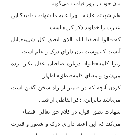
بدن خود در روز قيامت مي‌گويند:
«لم شهدتم علينا» ـ چرا عليه ما شهادت داديد؟ اين
عبارت را خداوند ذکر کرده است
که«قالوا انطقنا الله الذي انطق کل شيء»دليل
آنست که پوست بدن داراي درک و علم است
زيرا کلمه«قالوا» درباره صاحبان عقل بکار برده
مي‌شود و معناي کلمه«نطق» اظهار
کردن آنچه که در ضمير از راه سخن گفتن است
مي‌باشد بنابراين، ذکر الفاظي از قبيل
شهادت نطق قول، در کلام حق تعالي اقتضاء
مي‌کند که اين اعضا داراي درک و شعور و قدرت