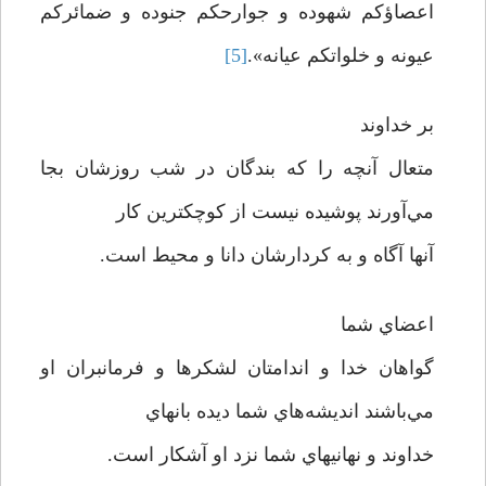
اعصاؤکم شهوده و جوارحکم جنوده و ضمائرکم
عيونه و خلواتکم عيانه».
[5]
بر خداوند
متعال آنچه را که بندگان در شب روزشان بجا
مي‌آورند پوشيده نيست از کوچکترين کار
آنها آگاه و به کردارشان دانا و محيط است.
اعضاي شما
گواهان خدا و اندامتان لشکرها و فرمانبران او
مي‌باشند انديشه‌هاي شما ديده بانهاي
خداوند و نهانيهاي شما نزد او آشکار است.