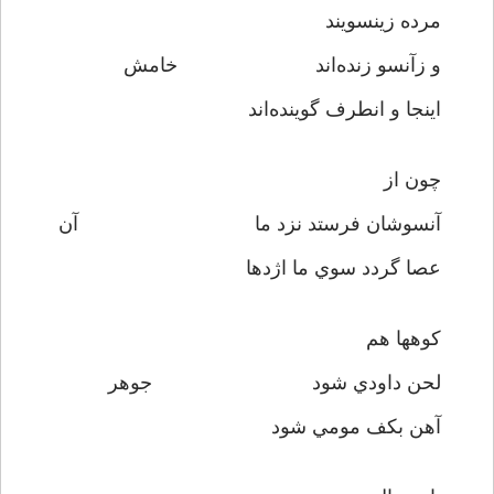
مرده زينسويند
و زآنسو زنده‌اند خامش
اينجا و انطرف گوينده‌اند
چون از
آنسوشان فرستد نزد ما آن
عصا گردد سوي ما اژدها
کوهها هم
لحن داودي شود جوهر
آهن بکف مومي شود