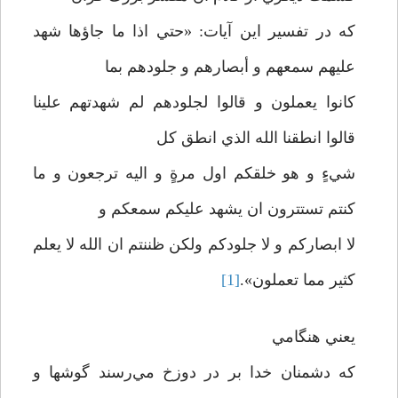
که در تفسير اين آيات: «حتي اذا ما جاؤها شهد
عليهم سمعهم و أبصارهم و جلودهم بما
کانوا يعملون و قالوا لجلودهم لم شهدتهم علينا
قالوا انطقنا الله الذي انطق کل
شيءٍ و هو خلقکم اول مرةٍ و اليه ترجعون و ما
کنتم تستترون ان يشهد عليکم سمعکم و
لا ابصارکم و لا جلودکم ولکن ظننتم ان الله لا يعلم
کثير مما تعملون».
[1]
يعني هنگامي
که دشمنان خدا بر در دوزخ مي‌رسند گوشها و