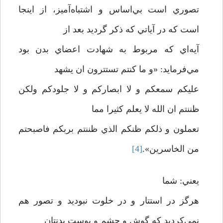
تصوري است بي‌اساس و اشتباه‌آميز، از اينجا
است که در آياتي که ذکر گرديد بعد از
آيه‌اي که مربوط به شهادت اعضاي بدن بود
مي‌فرمايد: «و ما کنتم تستترون ان يشهد
عليکم سمعکم و لا ابصارکم و لا جلودکم ولکن
ظننتم ان الله لا يعلم کثيرا مما
تعملون و ذلکم ظنکم الذي ظننتم بربکم فاصبحتم
من الخاسرين».
[4]
يعني: شما
هرگز در استتار و در خلوت نبوديد و تصور هم
نمي‌کرديد که گوش و چشم و پوست بدنتان