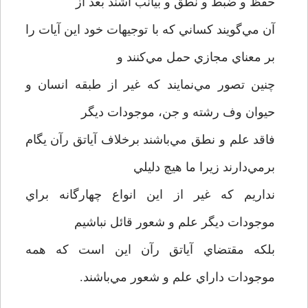
حفظ و ضبط و نطق و بيانب اشند بعد از
آن مي‌گويند کساني که با توجيهات خود اين آيات را
بر معناي مجازي حمل مي‌کنند و
چنين تصور مي‌نمايند که غير از طبقه انسان و
حيوان وف رشته و جن، موجودات ديگر
فاقد علم و نطق مي‌باشند برخلاف آياتق رآن يگام
برمي‌دارند زيرا ما هيچ دليلي
نداريم که غير از اين انواع چهارگانه براي
موجودات ديگر علم و شعور قائل نباشيم
بلکه مقتضاي آياتق رآن اين است که همه
موجودات داراي علم و شعور مي‌باشند.