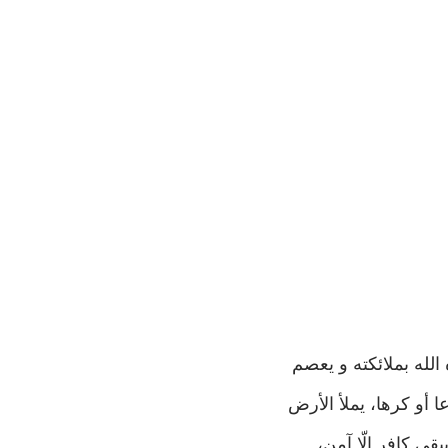
لله بملائکته و يعصم
 أو کرها، يملأ الأرض
بقي کافر الّا آمن،