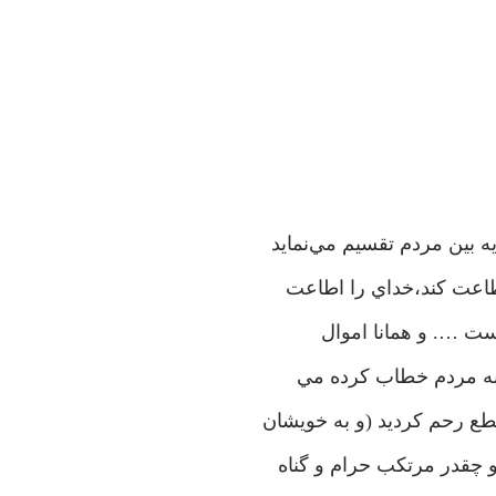
يه بين مردم تقسيم مي‌نمايد
طاعت کند،‌خداي را اطاعت
است …. و همانا اموال
 به مردم خطاب کرده مي
قطع رحم کرديد (و به خويشان
و چقدر مرتکب حرام و گناه