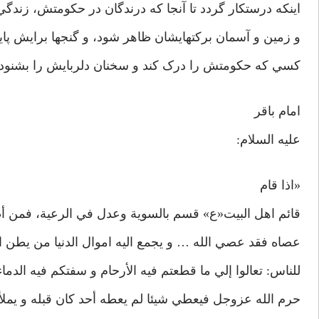
اينکه درستکار گردد تا آنجا که درندگان در حکومتش، زندگي
و زمين و آسمان برکتهايشان ظاهر شود، و گنجها برايش پ
کسي که حکومتش را درک کند و سخنان دلربايش را بشنود.
امام باقر
عليه السلام:
«اذا قام
قائم اهل البيت‌«ع» قسم بالسوية وعدل في الرعية، فمن أط
عصاه فقد عصي الله … و يجمع اليه اموال الدنيا من يطن 
للناس: تعالوا إلي ما قطعتم فيه الأرحام و سفتکم فيه الدماء
حرم الله عزوجل فيعطي شيئا لم يعطه أحد کان قبله و يملأ