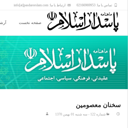
تماس با ما: 02166969953
ارتباط با ما: info[at]pasdareeslam.com
Skip
to
صفحه نخست
آرشی
content
سخنان معصومين
شماره 122 - سه شنبه 01 بهمن 1370