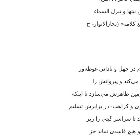
نبتها و تنزل السماء
کلامه» (بحارالانوار- ج
 در جهل و ناداني غوطه‌ور
مي‌کند و پيروانش را
مين ظاهرش مي‌سازد تا اينکه
ري و کراهت- در برابرش تسليم
د تا سراسر گيتي را زير
 و هيچ فاسدي نماند جز