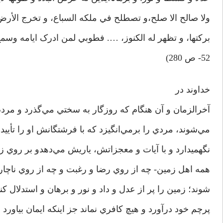
ولا صالح الا صلح،‌و تصطلح في ملکه السباع، و تخرج الأرض 
برکتها، و تظهر له الکنوز، …. فطوبي لمن ادرک ايامه وسمع 
52- ص 280)
خداوند در
آخرالزمان و آن هنگام که روزگار به سختي مي‌گذرد و مردم
مي‌شوند، مردي را برمي‌انگيزد که با فرشتگانش او را تأييد 
نگهميدارد و با آيات و معجزاتش، ياريش مي‌دهدو بر روي ز
همه اهل زمين- چه از روي رضا و رغبت و چه از روي ناچا
شوند؛ زمين را پر از عدل و داد و نور و برهان و استدلال کن
پرچم خود درآورد و هيچ کافري نماند جز اينکه ايمان بياورد