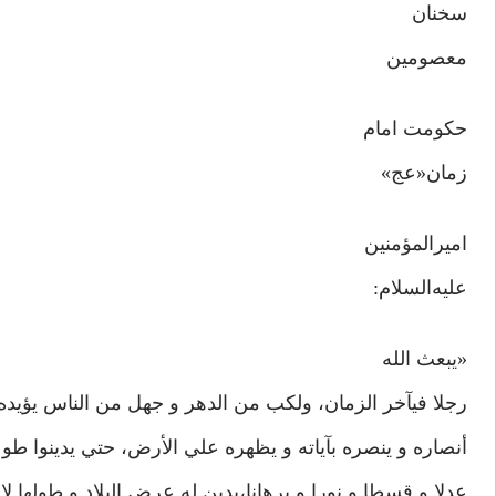
سخنان
معصومين
حکومت امام
زمان‌«عج»
اميرالمؤمنين
عليه‌السلام:
«يبعث الله
رجلا فيآخر الزمان، ولکب من الدهر و جهل من الناس يؤيده ا
أنصاره و ينصره بآياته و يظهره علي الأرض، حتي يدينوا طوعا
عدلا و قسطا و نورا و برهانا،‌يدين له عرض البلاد و طولها لاي