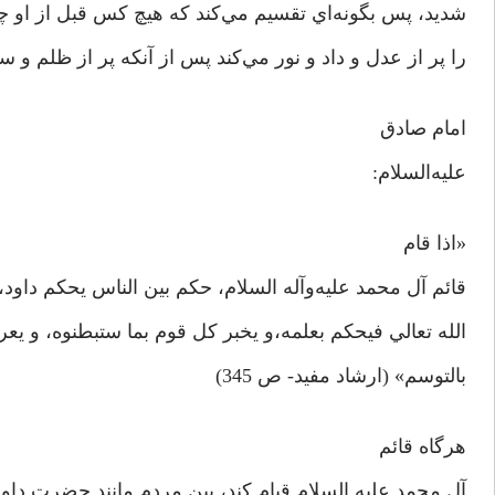
شديد، پس بگونه‌اي تقسيم مي‌کند که هيچ کس قبل از او 
را پر از عدل و داد و نور مي‌کند پس از آنکه پر از ظلم و 
امام صادق
عليه‌السلام:
«اذا قام
قائم آل محمد عليه‌وآله السلام، حکم بين الناس يحکم داود، ل
الله تعالي فيحکم بعلمه،‌و يخبر کل قوم بما ستبطنوه، و يع
بالتوسم» (ارشاد مفيد- ص 345)
هرگاه قائم
آل محمد عليه السلام قيام کند، بين مردم مانند حضرت داود د