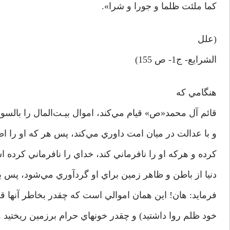
کما ملئت ظلما و جورا و شرا».
(علل
الشرايع- ج1- ص 155)
هنگامي که
قائم آل محمد«ص» قيام مي‌کند، اموال بيـت‌المال را بالسو
و با عدالت در ميان امت داوري مي‌کند، پس هر که او را ا
کرده و هرکه او را نافرماني کند، خداي را نافرماني کرده 
دنيا از باطن و ظاهر زمين براي او گردآوري مي‌شود، پس
فرمايد: هان! اين همان اموالي است که چقدر بخاطر آنها 
خود ظلم روا داشتيد) و چقدر خونهاي حرام برزمين ريختيد 