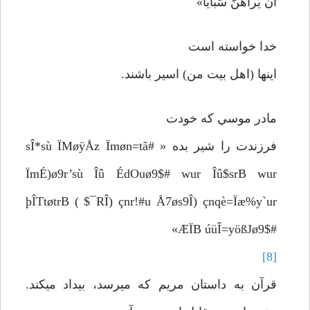
اَنْ يَراهُنَّ سَبايا»
خدا خواسته است
اينها (اهل بيت من) اسير باشند.
مادر موسي كه خودت
فرزندت را شير بده « #sÎ*sù ÏMøÿÅz Ïmøn=tã
ÏmÉ)ø9r’sù Îû ÉdOuø9$# wur Îû$srB wur
þÎTtøtrB ( $¯RÎ) çnr!#u Å7øs9Î) çnqè=Ïæ%y`ur
ÆÏB úüÎ=yößJø9$#»
[8]
قرآن به داستان مريم كه مي­رسد، بيداد مي­كند.