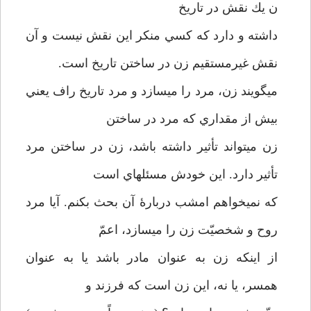
ن يك نقش در تاريخ
داشته و دارد كه كسي منكر اين نقش نيست و آن
نقش غيرمستقيم زن در ساختن تاريخ است.
مي­گويند زن، مرد را مي­سازد و مرد تاريخ راف يعني
بيش از مقداري كه مرد در ساختن
زن مي­تواند تأثير داشته باشد، زن در ساختن مرد
تأثير دارد. اين خودش مسئله­اي است
كه نمي­خواهم امشب دربارۀ آن بحث بكنم. آيا مرد
روح و شخصيّت زن را مي­سازد، اعمّ
از اينكه زن به عنوان مادر باشد يا به عنوان
همسر، يا نه، اين زن است كه فرزند و