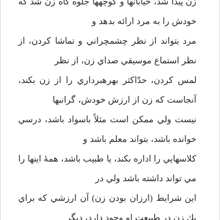
زن پيدا شد، خيابانها و كوچه­ها جلوه گاه زن شد كه
خودش را به مرد ارائه بدهد و
مرد بتواند از نظر چشم­چراني و تماشا كردن، از
نظر استماع موسيقي صداي زن، از نظر
لمس كردن، حدّاكثر بهره­برداري را از زن بكند،
آنجاست كه زن از ارزش خودش، گرانبها
نيست ولي ممكن است مثلاً باسواد باشد، درسي
خوانده باشد، بتواند معلم باشد و
كلاسهايي را اداره بكند، يا طبيب باشد، همۀ اينها را
مي تواند داشته باشد ولي در
اين شرايط (ارزان بودن زن) آن ارزشي كه براي
يك زن در طبيعت او وجود دارد، ديگر