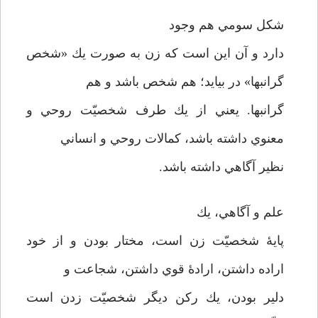
شكل سومي هم وجود
دارد و آن اين است كه زن به صورت يك «شخص
گرانبها» در بيايد؛ هم شخص باشد و هم
گرانبها. يعني از يك طرف شخصيّت روحي و
معنوي داشته باشد، كمالات روحي و انساني
نظير آگاهي داشته باشد.
علم و آگاهي،‌ يك
پايۀ شخصيّت زن است، مختار بودن و از خود
اراده داشتن، ارادۀ قوي داشتن،‌ شجاعت و
دلير بودن، يك ركن ديگر شخصيّت زدن است