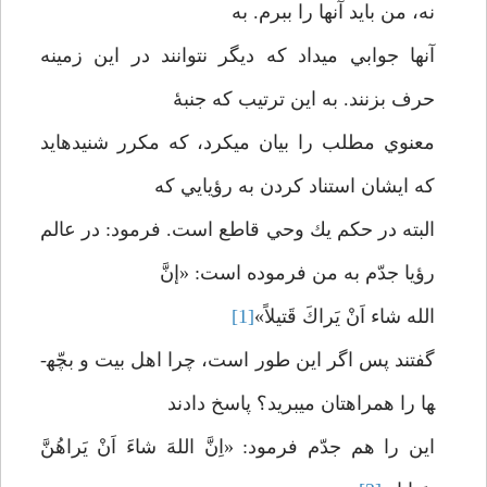
نه، من بايد آنها را ببرم. به
آنها جوابي مي­داد كه ديگر نتوانند در اين زمينه
حرف بزنند. به اين ترتيب كه جنبۀ
معنوي مطلب را بيان مي­كرد، كه مكرر شنيده­ايد
كه ايشان استناد كردن به رؤيايي كه
البته در حكم يك وحي قاطع است. فرمود: در عالم
رؤيا جدّم به من فرموده است: «إنَّ
الله شاء اَنْ يَراكَ قَتيلاً»
[1]
گفتند پس اگر اين طور است، چرا اهل بيت و بچّه­
ها را همراهتان مي­بريد؟ پاسخ دادند
اين را هم جدّم فرمود: «اِنَّ اللهَ شاءَ اَنْ يَراهُنَّ