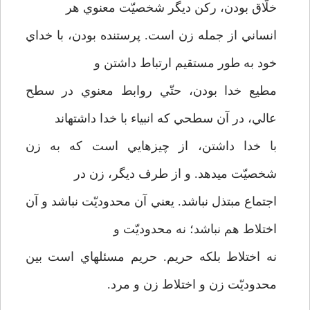
خلّاق بودن، ركن ديگر شخصيّت معنوي هر
انساني از جمله زن است. پرستنده بودن، با خداي
خود به طور مستقيم ارتباط داشتن و
مطيع خدا بودن، حتّي روابط معنوي در سطح
عالي، در آن سطحي كه انبياء با خدا داشته­اند
با خدا داشتن، از چيزهايي است كه به زن
شخصيّت مي­دهد. و از طرف ديگر، زن در
اجتماع مبتذل نباشد. يعني آن محدوديّت نباشد و آن
اختلاط هم نباشد؛ نه محدوديّت و
نه اختلاط بلكه حريم. حريم مسئله­اي است بين
محدوديّت زن و اختلاط زن و مرد.