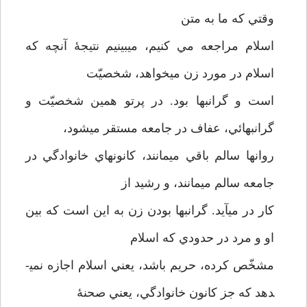
وقتي كه ما به متن
اسلام مراجعه مي كنيم، مي­بينيم نتيجۀ آنچه كه
اسلام در مورد زن مي­خواهد، شخصيّت
است و گرانبها بود. در پرتو همين شخصيّت و
گرانبهائي، عفاف در جامعه مستقر مي­شود،
روانها سالم باقي مي­مانند، كانونهاي خانوادگي در
جامعه سالم مي­مانند، و رشيد از
كار در مي­آيد. گرانبها بودن زن به اين است كه بين
او و مرد در حدودي كه اسلام
مشخّص كرده، حريم باشد، يعني اسلام اجازه نمي­
دهد كه جز كانون خانوادگي، يعني صحنۀ