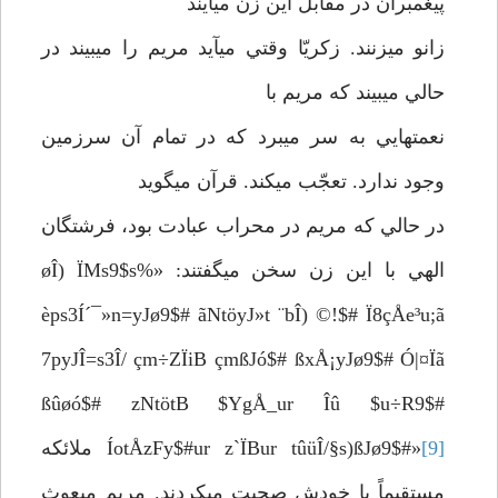
پيغمبران در مقابل اين زن مي­آيند
زانو مي­زنند. زكريّا وقتي مي­آيد مريم را مي­بيند در
حالي مي­بيند كه مريم با
نعمتهايي به سر مي­برد كه در تمام آن سرزمين
وجود ندارد. تعجّب مي­كند. قرآن مي­گويد
در حالي كه مريم در محراب عبادت بود، فرشتگان
الهي با اين زن سخن مي­گفتند: «øÎ) ÏMs9$s%
èps3Í´¯»n=yJø9$# ãNtöyJ»t ¨bÎ) ©!$# Ï8çÅe³u;ã
7pyJÎ=s3Î/ çm÷ZÏiB çmßJó$# ßxÅ¡yJø9$# Ó|¤Ïã
ßûøó$# zNtötB $YgÅ_ur Îû $u÷R9$#
[9]
ÍotÅzFy$#ur z`ÏBur tûüÎ/§s)ßJø9$#»
ملائكه
مستقيماً با خودش صحبت مي­كردند. مريم مبعوث