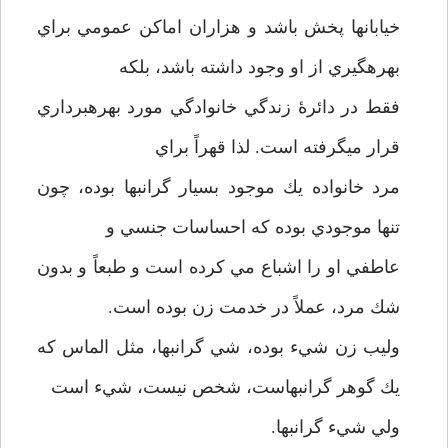
خيابانها پخش باشد و هزاران اماكن عمومي براي
بهره­گيري از او وجود داشته باشد، ‌بلكه
فقط در دائرۀ زندگي خانوادگي مورد بهره­برداري
قرار مي­گرفته است. لذا قهراً براي
مرد خانواده يك موجود بسيار گرانبها بوده، چون
تنها موجودي بوده كه احساسات جنسي و
عاطفي او را اشباع مي كرده است و طبعاً و بدون
شك مرد، عملاً در خدمت زن بوده است.
وليب زن شيء بوده، شي گرانبها، مثل الماس كه
يك گوهر گرانبهاست، شخص نيست، شيء است
ولي شيء گرانبها.