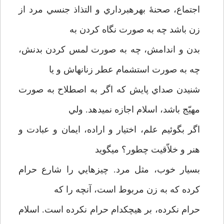
اجتماع، صحنۀ بهره­برداري و التذاذ جنسي مرد از
زن باشد چه به صورت نگاه كردن به
بدن و اندامش، چه به صورت لمس كردن بدنش،
چه به صورت استشمام عطر زنانه­اش و يا
شنيدن صداي پايش كه اگر به اصطلاح به صورت
مهيّج باشد، اسلام اجازه نمي­دهد. ولي
اگر بگوئيم علم، اختيار و اراده، ايمان و عبادت و
هنر و خلاّقيت چطور؟ مي­گويد
بسيار خوب، مثل مرد. چيزهايي را شارع حرام
كرده كه به زن مربوط است، آنچه را كه
حرام نكرده، بر هيچكدام حرام نكرده است. اسلام