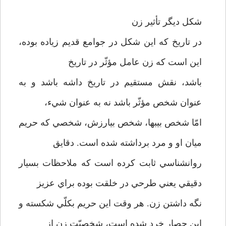
شكل ديگر تأثير زن
در تاريخ كه اين شكل در جوامع قديم زياده بوده،
اين است كه زن عامل مؤثّر در تاريخ
باشد، نقش مستقيم در تاريخ داشه باشد و به
عنوان شخص مؤثّر باشد نه به عنوان شيء،
امّا شخص بي­بها، شخص بي­ارزش، شخصي كه حريم
ميان او و مرد برداشته شده است. دقايق
روانشناسي ثابت كرده است كه ملاحظات بسيار
دقيقي يعني طرحي در خلقت بوده براي عزيز
نگه داشتن زن. هر وقت اين حريم بكلّي شكسته و
اين حصار خرد شده است، شخصيّت زن از