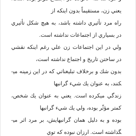
يعني زن، مستقيماً بدون اينكه از
راه مرد تأثيري داشته باشد، به هيچ شكل تأثيري
در بسياري از اجتماعات نداشته است.
ولي در اين اجتماعات زن علي رغم اينكه نقشي
در ساختن تاريخ و اجتماع نداشته است،
بدون شك و برخلاف تبليغناتي كه در اين زمينه مي­
كنند، به عنوان يك شيء گرانبها
زندگي مي­كرده است. يعني به عنوان يك شخص،
كمتر مؤثّر بوده، ولي يك شيء گرانبها
بوده و به دليل همان گرانبهايش، بر مرد اثر مي­
گذاشته است. ارزان نبوده كه توي