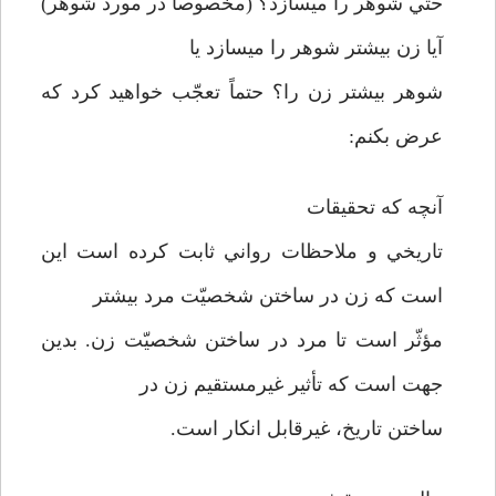
حتّي شوهر را مي­سازد؟ (مخصوصاً در مورد شوهر)
آيا زن بيشتر شوهر را مي­سازد يا
شوهر بيشتر زن را؟ حتماً تعجّب خواهيد كرد كه
عرض بكنم:
آنچه كه تحقيقات
تاريخي و ملاحظات رواني ثابت كرده است اين
است كه زن در ساختن شخصيّت مرد بيشتر
مؤثّر است تا مرد در ساختن شخصيّت زن. بدين
جهت است كه تأثير غيرمستقيم زن در
ساختن تاريخ، غيرقابل انكار است.