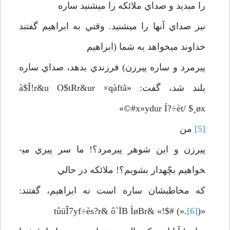
را مي­ديد و صداي ملائكه را مي­شنيد ساره
نيز صداي آنها را مي­شنيد. وقتي به ابراهيم گفتند
خداوند مي­خواهد به شما (ابراهيم
پيرمرد و ساره پيرزن) فرزندي بدهد، صداي ساره
بلند شد، گفت: «à$Î!r&u O$tRr&ur ×qàftã
#x»ydur Í?÷èt/ $¸øx©»
[5]
من
پيرزن و اين شوهر پيرمرد؟! ما سر پيري مي­
خواهيم بچّه­دار بشويم؟! ملائكه در حالي
كه مخاطبشان ساره است نه ابراهيم، گفتند:
[6]
«(tûüÎ7yf÷ès?r& ô`ÏB ÌøBr& «!$# (».