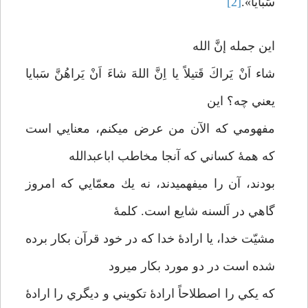
سَبايا».
[2]
اين جمله إنَّ الله
شاء اَنْ يَراكَ قَتيلاً يا اِنَّ اللهَ شاءَ اَنْ يَراهُنَّ سَبايا
يعني چه؟ اين
مفهومي كه الآن من عرض مي­كنم، معنايي است
كه همۀ كساني كه آنجا مخاطب اباعبدالله
بودند، آن را مي­فهميدند، نه يك معمّايي كه امروز
گاهي در اَلسنه شايع است. كلمۀ
مشيّت خدا، يا ارادۀ خدا كه در خود قرآن بكار برده
شده است در دو مورد بكار مي­رود
كه يكي را اصطلاحاً ارادۀ تكويني و ديگري را ارادۀ