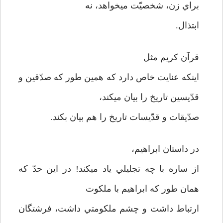
براي زن، شخصيّت مي­خواهد، نه
ابتذال.
قرآن كريم مثل
اينكه عنايت خاص دارد كه همين طور كه صدّقين و
قدّيسين تاريخ را بيان مي­كند،
صدّيقات و قدّيسات تاريخ را هم بيان بكند.
در داستان ابراهيم،
از ساره با چه تجليلي ياد مي­كند! در اين حدّ كه
همان طور كه ابراهيم با ملكوت
ارتباط داشت و چشم ملكومتي داشت، فرشتگان