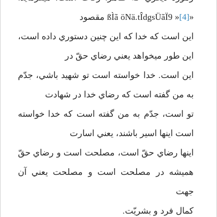
«ßÌã öNä.tÎdgsÜãÏ9 »
[4]
مقصود
اين است كه خدا كه اين چنين دستوري داده است،
اين طور مي­خواهد يعني رضاي حقّ در
اين است. خدا خواسته است تو شهيد باشي، جدّم
به من گفته است كه رضاي خدا در شهادت
تو است، جدّم به من گفته است كه خدا خواسته
است اينها اسير باشند، يعني اسارت
اينها رضاي حقّ است، مصلحت است و رضاي حقّ
هميشه در مصلحت است و مصلحت يعني آن
جهت
كمال فرد و بشريّت.