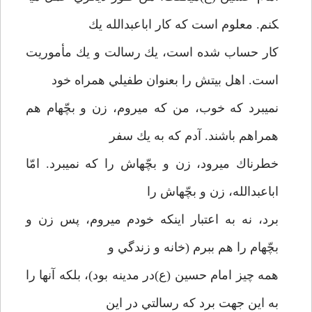
كنم. معلوم است كه كار اباعبدالله يك
كار حساب شده است، يك رسالت و يك مأموريت
است. اهل بيتش را بعنوان طفيلي همراه خود
نمي­برد كه خوب، من كه مي­روم، زن و بچّه­ام هم
همراهم باشند. آدم كه به يك سفر
خطرناك مي­رود، زن و بچّه­اش را كه نمي­برد. امّا
اباعبدالله،‌ زن و بچّه­اش را
برد، نه به اعتبار اينكه خودم مي­روم، پس زن و
بچّه­ام را هم ببرم (خانه و زندگي و
همه چيز امام حسين (ع)در مدينه بود)، بلكه آنها را
به اين جهت برد كه رسالتي در اين