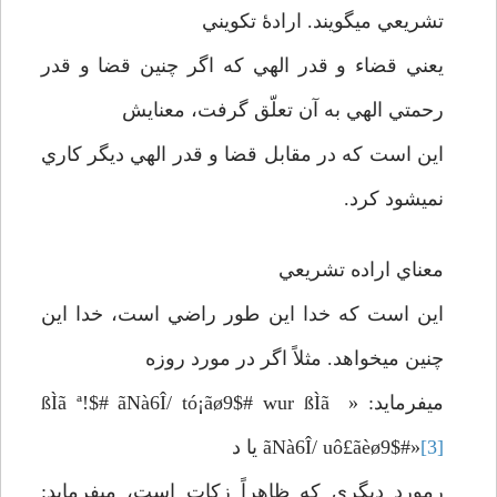
تشريعي مي­گويند. ارادۀ تكويني
يعني قضاء و قدر الهي كه اگر چنين قضا و قدر
رحمتي الهي به آن تعلّق گرفت، معنايش
اين است كه در مقابل قضا و قدر الهي ديگر كاري
نمي­شود كرد.
معناي اراده تشريعي
اين است كه خدا اين طور راضي است، خدا اين
چنين مي­خواهد. مثلاً اگر در مورد روزه
مي­فرمايد: « ßÌã ª!$# ãNà6Î/ tó¡ãø9$# wur ßÌã
[3]
ãNà6Î/ uô£ãèø9$#»
يا د
رمورد ديگري كه ظاهراً زكات است، مي­فرمايد: