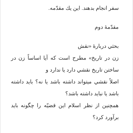
سفر انجام بدهند. اين يك مقدّمه.
مقدّمۀ دوم
بحثي دربارۀ «نقش
زن در تاريخ» مطرح است كه آيا اساساً زن در
ساختن تاريخ نقشي دارد يا ندارد و
اصلاً نقشي مي­تواند داشته باشد يا نه؟ بايد داشته
باشد يا نبايد داشته باشد؟
همچنين از نظر اسلام اين قضيّه را چگونه بايد
برآورد كرد؟