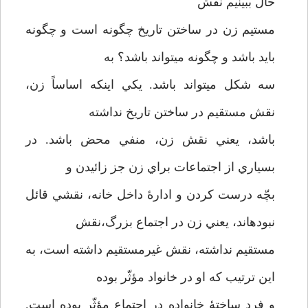
حال ببينيم نقش
مستيم زن در ساختن تاريخ چگونه است و چگونه
بايد باشد و چگونه مي­تواند باشد؟ به
سه شكل مي­تواند باشد. يكي اينكه اساساً زن،
نقش مستقيم در ساختن تاريخ نداشته
باشد، يعني نقش زن، منفي محض باشد. در
بسياري از اجتماعات براي زن جز زائيدن و
بچّه درست كردن و ادارۀ داخل خانه، نقشي قائل
نبوده­اند، يعني زن در اجتماع بزرگ،‌نقش
مستقيم نداشته، نقش غيرمستقيم داشته است، به
اين ترتيب كه او در خانواد مؤثّر بوده
و فرد ساختۀ خانواده در اجتماع مؤثّر بوده است.