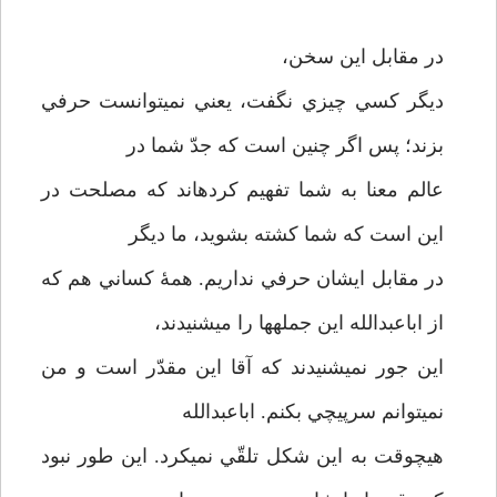
در مقابل اين سخن،
ديگر كسي چيزي نگفت، يعني نمي­توانست حرفي
بزند؛ پس اگر چنين است كه جدّ شما در
عالم معنا به شما تفهيم كرده­اند كه مصلحت در
اين است كه شما كشته بشويد، ما ديگر
در مقابل ايشان حرفي نداريم. همۀ كساني هم كه
از اباعبدالله اين جمله­ها را مي­شنيدند،
اين جور نمي­شنيدند كه آقا اين مقدّر است و من
نمي­توانم سرپيچي بكنم. اباعبدالله
هيچوقت به اين شكل تلقّي نمي­كرد. اين طور نبود