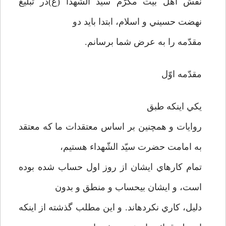
نقش اهل بيت مكرّم سيّد الشَهدا (ع)در تبليغ
نهضت حسيني و اسلام، ابتدا بايد دو
مقدّمه را به عرض شما برسانم.
مقدّمه اوّل
يكي اينكه طبق
روايات و همچنين بر اساس معتقدات ما كه معتقد
به امامت حضرت سيّد الشّهداء هستيم،
تمام كارهاي ايشان از روز اول حساب شده بوده
است، و ايشان بي­حساب و منطق و بدون
دليل، كاري نكرده­اند. و اين مطلب گذشته از اينكه