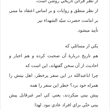
از نظر قرائن تاريخي روشن است،
از نظر منطق و روايات و بر اساس اعتقاد ما مبني
بر امامت حضرت سيّد الشهداء نيز
تأييد مي­شود.
يكي از مسائلي كه
هم تاريخ دربارۀ آن صحبت كرده و هم اخبار و
احاديث از آن سخن گفته­اند، اين است كه
چرا اباعبدالله در اين سفر پرخطر، اهل بيتش را
همراه خود برد؟ خطر اين سفر را همه
پيش بيني مي­كردند، يعني كي امر غيرقابل پيش
بيني حتّي براي افراد عادي نبود. لهذا