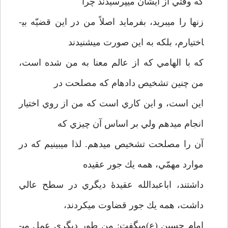
كه وقتي از ايشان مي­پرسيدند چرا
زنها را مي­بريد، بفرمايد اصلاً من در اين قضيّه بي­
اختيارم، بلكه به اين صورت مي­شنيدند
كه با الهامي كه از عالم معنا به من شده است،
من چنين تشخيص داده­ام كه مصلحت در
اين است، و اين كاري است كه من از روي اختيار
انجام مي­دهم ولي بر اساس آن چيزي كه
آن را مصلحت تشخيص مي­دهم. لذا مي­بينيم كه در
موارد مهمّي، همه يك جور عقيده
داشتند، اباعبدالله عقيدۀ ديگري در سطح عالي
داشت، همه يك جور قضاوت مي­كردند،
امام حسين (ع)مي­گفت: من طور ديگري عمل مي­