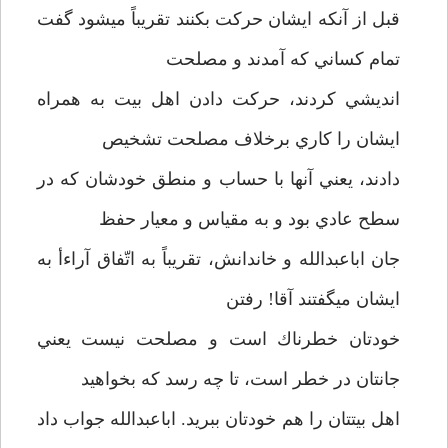
قبل از آنكه ايشان حركت بكنند تقريباً مي­شود گفت
تمام كساني كه آمدند و مصلحت
انديشي كردند، حركت دادن اهل بيت به همراه
ايشان را كاري برخلاف مصلحت تشخيص
دادند، يعني آنها با حساب و منطق خودشان كه در
سطح عادي بود و به مقياس و معيار حفظ
جان اباعبدالله و خاندانش، تقريباً به اتّفاق آراءأ به
ايشان مي­گفتند آقا! رفتن
خودتان خطرناك است و مصلحت نيست يعني
جانتان در خطر است،‌ تا چه رسد كه بخواهيد
اهل بيتتان را هم خودتان ببريد. اباعبدالله جواب داد