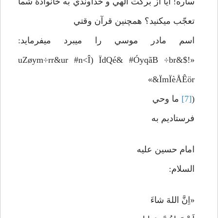
ساره! آيا از بركت الهي و خداوندي به خانوادۀ شما
تعجّب مي­كنيد؟ همچنين قرآن وقتي
اسم مادر موسي را مي­برد مي­فرمايد:
«!$uZøym÷rr&ur #n<Î) ÏdQé& #ÓyqãB ÷br&
ÏmÏèÅÊör&»
(
[7]
ما وحي
فرستاديم به
امام حسين عليه
السلام:
«اِنَّ اللهَ شاءَ