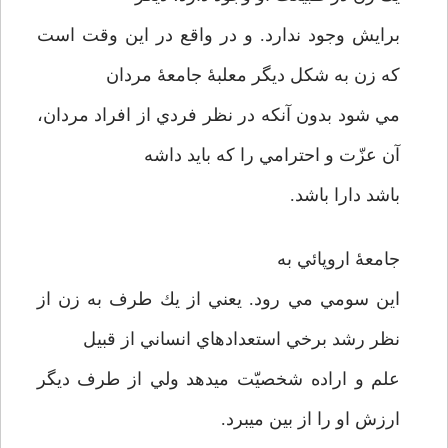
برايش وجود ندارد. و در واقع در اين وقت است
كه زن به شكل ديگر معلبۀ جامعۀ مردان
مي شود بدون آنكه در نظر فردي از افراد مردان،
آن عزّت و احترامي را كه بايد داشه
باشد دارا باشد.
جامعۀ اروپائي به
اين سومي مي رود. يعني از يك طرف به زن از
نظر رشد برخي استعدادهاي انساني از قبيل
علم و اراده شخصيّت مي­دهد ولي از طرف ديگر
ارزش او را از بين مي­برد.