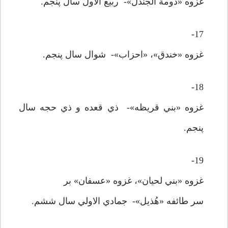
غزوه «دومة الجندل»- ربيع الاول سال پنجم.
17-
غزوه «خندق»، «احزاب»- شوال سال پنجم.
18-
غزوه «بني قريظه»- ذي قعده و ذي حجه سال
پنجم.
19-
غزوه «بني لحيان»، غزوه «عسفان» بر
سر طائفه «هُذيل»- جمادي الاولي سال ششم.