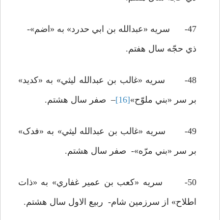
47- سريه «عبدالله بن ابي حدرد» به «اضم»-
ذي حجّه سال هفتم.
48- سريه «غالب بن عبدالله ليثي» به «کديد»
بر سر «بني ملوّح»
[16]
– صفر سال هشتم.
49- سريه «غالب بن عبدالله ليثي» به «فدک»
بر سر «بني مرّه»- صفر سال هشتم.
50- سريه «کعب بن عمير غفاري» به «ذات
اطلاح» از سرزمين شام- ربيع الاول سال هشتم.