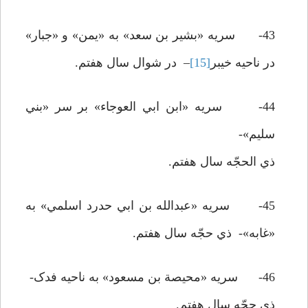
43- سريه «بشير بن سعد» به «يمن» و «جبار»
در ناحيه خيبر
[15]
– در شوال سال هفتم.
44- سريه «ابن ابي العوجاء» بر سر «بني
سليم»-
ذي الحجّه سال هفتم.
45- سريه «عبدالله بن ابي حدرد اسلمي» به
«غابه»- ذي حجّه سال هفتم.
46- سريه «محيصة بن مسعود» به ناحيه فدک-
ذي حجّه سال هفتم.