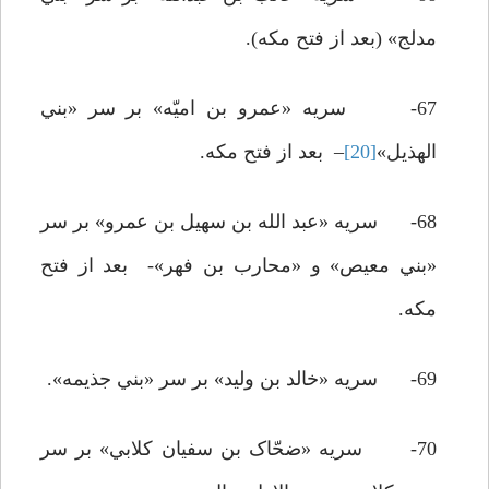
مدلج» (بعد از فتح مکه).
67- سريه «عمرو بن اميّه» بر سر «بني
الهذيل»
[20]
– بعد از فتح مکه.
68- سريه «عبد الله بن سهيل بن عمرو» بر سر
«بني معيص» و «محارب بن فهر»- بعد از فتح
مکه.
69- سريه «خالد بن وليد» بر سر «بني جذيمه».
70- سريه «ضحّاک بن سفيان کلابي» بر سر