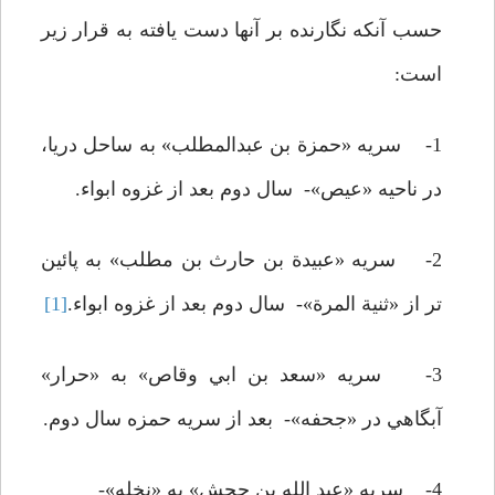
حسب آنکه نگارنده بر آنها دست يافته به قرار زير
است:
1- سريه «حمزة بن عبدالمطلب» به ساحل دريا،
در ناحيه «عيص»- سال دوم بعد از غزوه ابواء.
2- سريه «عبيدة بن حارث بن مطلب» به پائين
تر از «ثنية المرة»- سال دوم بعد از غزوه ابواء.
[1]
3- سريه «سعد بن ابي وقاص» به «حرار»
آبگاهي در «جحفه»- بعد از سريه حمزه سال دوم.
4- سريه «عبد الله بن جحش» به «نخله»-