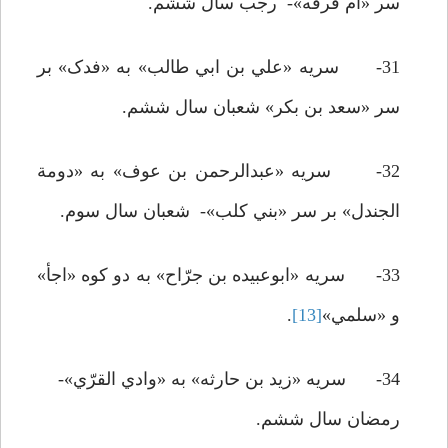
سر «ام قرفه»- رجب سال ششم.
31- سريه «علي بن ابي طالب» به «فدک» بر
سر «سعد بن بکر» شعبان سال ششم.
32- سريه «عبدالرحمن بن عوف» به «دومة
الجندل» بر سر «بني کلب»- شعبان سال سوم.
33- سريه «ابوعبيده بن جرّاح» به دو کوه «اجأ»
و «سلمي»
[13]
.
34- سريه «زيد بن حارثه» به «وادي القرّي»-
رمضان سال ششم.