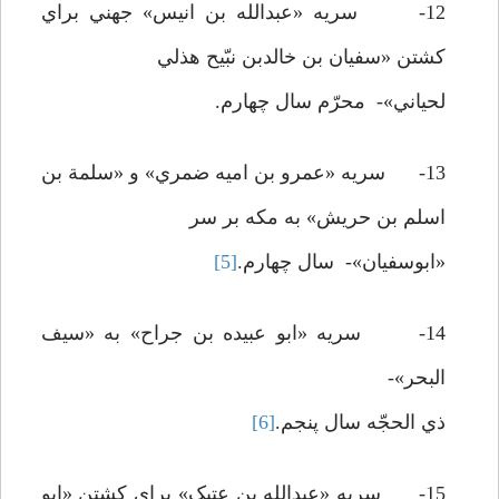
12- سريه «عبدالله بن انيس» جهني براي
کشتن «سفيان بن خالدبن نبّيح هذلي
لحياني»- محرّم سال چهارم.
13- سريه «عمرو بن اميه ضمري» و «سلمة بن
اسلم بن حريش» به مکه بر سر
«ابوسفيان»- سال چهارم.
[5]
14- سريه «ابو عبيده بن جراح» به «سيف
البحر»-
ذي الحجّه سال پنجم.
[6]
15- سريه «عبدالله بن عتيک» براي کشتن «ابو