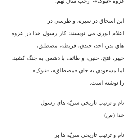
غزوه «تبوک»- رجب سال نهم.
ابن اسحاق در سيره، و طرسي در
اعلام الوري مي نويسند: کار رسول خدا در عزوه
هاي بدر، احد، خندق، قريظه، مصطلق،
خيبر، فتح، حنين، و طائف با دشمن به جنگ کشيد.
اما مسعودي به جاي «مصطلق»، «تبوک»
را نوشته است.
نام و ترتيب تاريخي سريّه هاي رسول
خدا (ص)
نام و ترتيب تاريخي سريّه ها بر