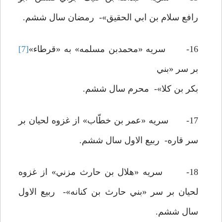
رافع سلام بن ابي الحقيق»- رمضان سال ششم.
16- سريه «محمدبن مسلمه» به «قرطاء»
[7]
بر سر «بني
بکر بن کلا»- محرم سال ششم.
17- سريه «عمر بن خطّاب» از غزوه لحيان بر
سر قاره- ربيع الاول سال ششم.
18- سريه «هلال بن حارث مزني» از غزوه
لحيان بر سر «بني حارث بن کنانه»- ربيع الاول
سال ششم.