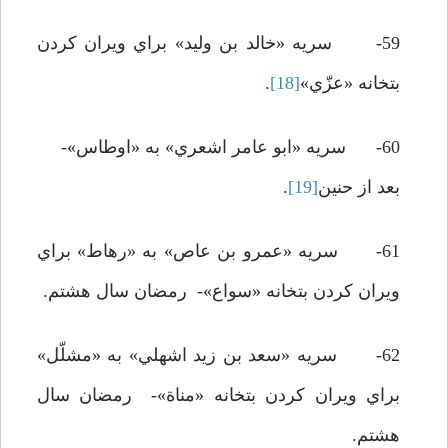
59- سريه «خالد بن وليد» براي ويران کردن
بتخانه «عزّي»
[18]
.
60- سريه «ابو عامر اشعري» به «اوطاس»-
بعد از حنين
[19]
.
61- سريه «عمرو بن عاص» به «رهاط» براي
ويران کردن بتخانه «سواع»- رمضان سال هشتم.
62- سريه «سعد بن زيد اشهلي» به «مشلّل»
براي ويران کردن بتخانه «مناة»- رمضان سال
هشتم.