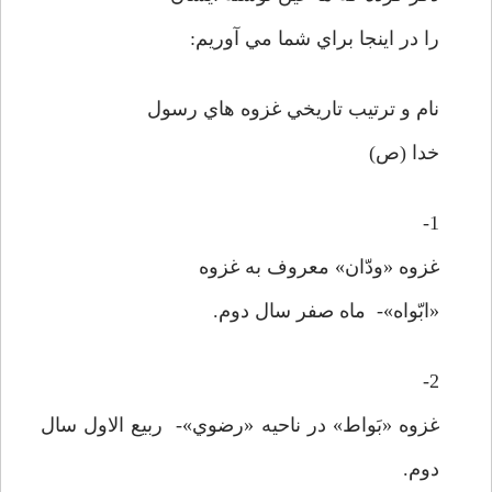
را در اينجا براي شما مي آوريم:
نام و ترتيب تاريخي غزوه هاي رسول
خدا (ص)
1-
غزوه «ودّان» معروف به غزوه
«ابّواه»- ماه صفر سال دوم.
2-
غزوه «بَواط» در ناحيه «رضوي»- ربيع الاول سال
دوم.