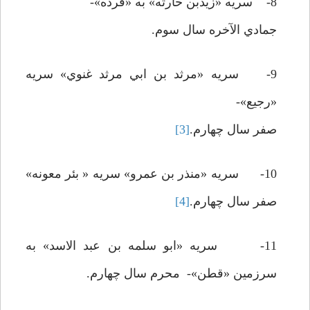
8- سريه «زيدبن حارثه» به «قرده»-
جمادي الآخره سال سوم.
9- سريه «مرثد بن ابي مرثد غنوي» سريه
«رجيع»-
صفر سال چهارم.
[3]
10- سريه «منذر بن عمرو» سريه « بئر معونه»
صفر سال چهارم.
[4]
11- سريه «ابو سلمه بن عبد الاسد» به
سرزمين «قطن»- محرم سال چهارم.