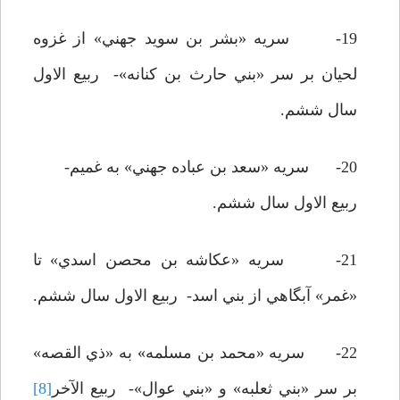
19- سريه «بشر بن سويد جهني» از غزوه
لحيان بر سر «بني حارث بن کنانه»- ربيع الاول
سال ششم.
20- سريه «سعد بن عباده جهني» به غميم-
ربيع الاول سال ششم.
21- سريه «عکاشه بن محصن اسدي» تا
«غمر» آبگاهي از بني اسد- ربيع الاول سال ششم.
22- سريه «محمد بن مسلمه» به «ذي القصه»
بر سر «بني ثعلبه» و «بني عوال»- ربيع الآخر
[8]