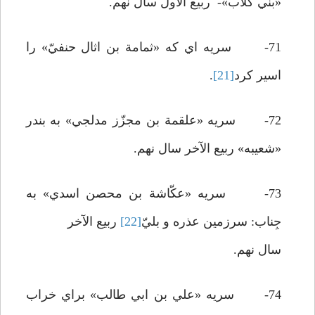
«بني کلاب»- ربيع الاول سال نهم.
71- سريه اي که «ثمامة بن اثال حنفيّ» را
اسير کرد
[21]
.
72- سريه «علقمة بن مجزّز مدلجي» به بندر
«شعيبه» ربيع الآخر سال نهم.
73- سريه «عکّاشة بن محصن اسدي» به
جِناب: سرزمين عذره و بليّ
[22]
ربيع الآخر
سال نهم.
74- سريه «علي بن ابي طالب» براي خراب