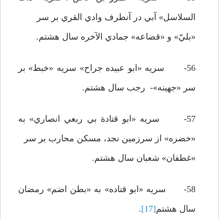
السلاسل» آبي در آنطرف وادي القري بر سر
«بليّ» و «قضاعه» جمادي الآخره سال هشتم.
56- سريه «ابو عبيده جراح» سريه «خبط» بر
سر «جهينه»- رجب سال هشتم.
57- سريه «ابو قتادة بي ربعي انصاري» به
«خضره» از سرزمين نجد، مسکن محارب بر سر
«غطفان» شعبان سال هشتم.
58- سريه «ابو قتاده» به «بطن اضم» رمضان
سال هشتم
[17]
.