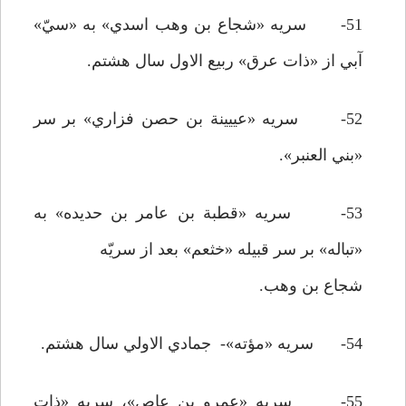
51- سريه «شجاع بن وهب اسدي» به «سيّ»
آبي از «ذات عرق» ربيع الاول سال هشتم.
52- سريه «عييينة بن حصن فزاري» بر سر
«بني العنبر».
53- سريه «قطبة بن عامر بن حديده» به
«تباله» بر سر قبيله «خثعم» بعد از سريّه
شجاع بن وهب.
54- سريه «مؤته»- جمادي الاولي سال هشتم.
55- سريه «عمرو بن عاص»، سريه «ذات