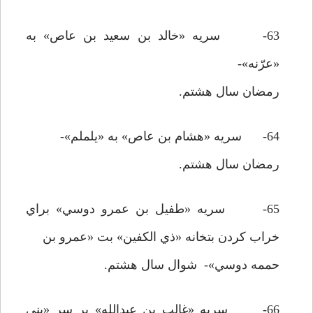
63- سريه «خالد بن سعيد بن عاص» به
«عرّنه»-
رمضان سال هشتم.
64- سريه «هشام بن عاص» به «يلملم»-
رمضان سال هشتم.
65- سريه «طفيل بن عمرو دوسي» براي
خراب کردن بتخانه «ذي الکفين» بت «عمرو بن
حممه دوسي»- شوال سال هشتم.
66- سريه «غالب بن عبدالله» بر سر «بني