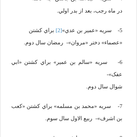
در ماه رجب، بعد از بدر اولي.
5- سريه «عمير بن عدي»
[2]
براي کشتن
«عصماء» دختر «مروان»- رمضان سال دوم.
6- سريه «سالم بن عمير» براي کشتن «ابي
عفک»-
شوال سال دوم.
7- سريه «محمد بن مسلمه» براي کشتن «کعب
بن اشرف»- ربيع الاول سال سوم.