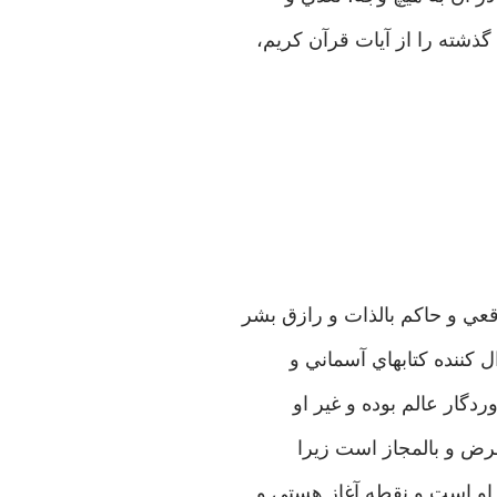
ذشته را از آيات قرآن كريم،
عي و حاكم بالذات و رازق بشر
ل كننده كتابهاي آسماني و
گار عالم بوده و غير او
عرض و بالمجاز است زيرا
 او است و نقطه آغاز هستي و