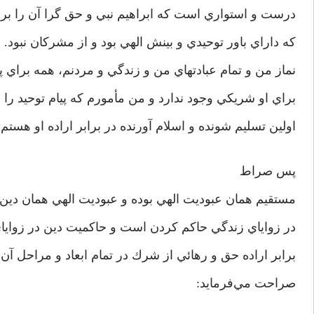
درست و استواري است كه ابراهيم نبي و حق گرا آن را برا
كه داراي باور توحيدي و بينش الهي بود و از مشركان نبود. و
نماز من و تمام عبادتهاي من و زندگي و مردنم، همه براي پ
براي او شريكي وجود ندارد و من مأمورم كه پيام توحيد را ب
اولين تسليم شونده و اسلام آورنده در برابر اراده او هستم»
پس صراط
مستقيم همان عبوديت الهي بوده و عبوديت الهي همان دين
در زواياي زندگي حاكم كردن است و حاكميت دين در زواي
برابر اراده حق و رهائي از شرك در تمام ابعاد و مراحل آن م
صراحت مي‌فرمايد: