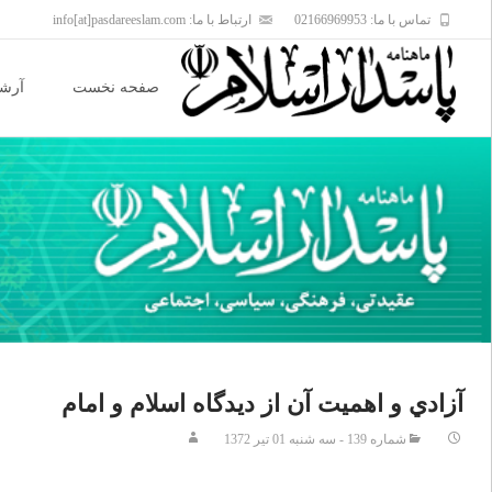
تماس با ما: 02166969953
ارتباط با ما: info[at]pasdareeslam.com
Skip
to
صفحه نخست
آرشی
content
آزادي و اهميت آن از ديدگاه اسلام و امام
شماره 139 - سه شنبه 01 تير 1372