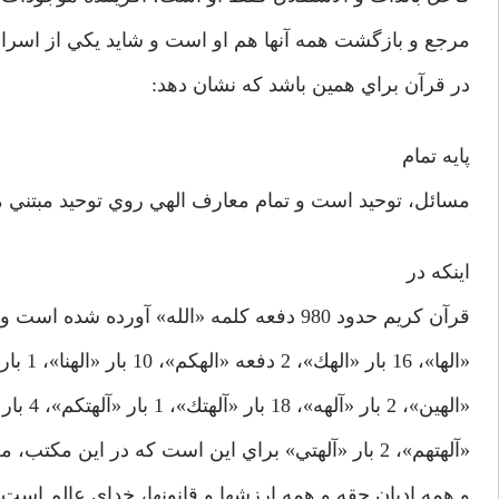
مرجع و بازگشت همه آنها هم او است و شايد يكي از اسرا
در قرآن براي همين باشد كه نشان دهد:
پايه تمام
مسائل، توحيد است و تمام معارف الهي روي توحيد مبتني م
اينكه در
قرآن كريم حدود 980 دفعه كلمه «الله» آورده شده است و 80 بار بصورت «اله»، و
«الها»، 16 بار «الهك»، 2 دفعه «الهكم»، 10 بار «الهنا»، 1 بار «الهه»، 2 بار
«الهين»، 2 بار «آلهه»، 18 بار «آلهتك»، 1 بار «آلهتكم»، 4 بار «آْهتنا»، 8 بار
«آلهتهم»، 2 بار «آلهتي» براي اين است كه در اين مكتب، محور همه اشياء و همه هستي
و همه اديان حقه و همه ارزشها و قانونها، خداي عالم است 