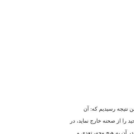
ن نتيجه رسيديم كه: آن
 را از صحنه خارج نمايد، در
ر آن به هيچ وجه، تعدي و