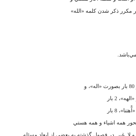
ر مكرر ذكر شدن كلمه «الله»
ي‌باشد.
و لا غير. در فصول گذشته به بعضي از ابعاد مسئله