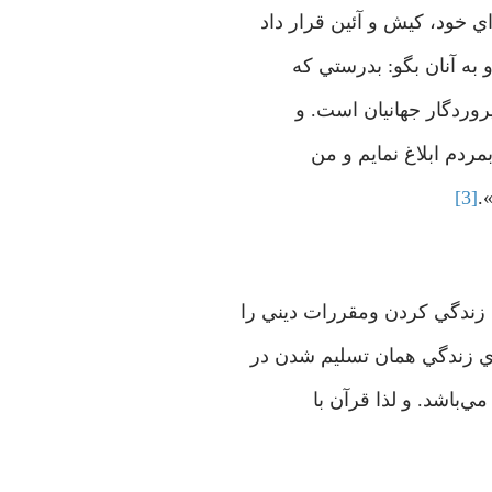
ي خود، كيش و آئين قرار داد
 به آنان بگو: بدرستي كه
روردگار جهانيان است. و
مردم ابلاغ نمايم و من
.
[3]
 زندگي كردن ومقررات ديني را
اي زندگي همان تسليم شدن در
ي‌باشد. و لذا قرآن با