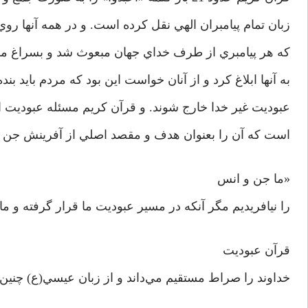
زبان تمام پيامبران الهي نقل كرده است. و در همه آنها روي
كه هر پيامبري از طرف خداي جهان مبعوث شد و بسراغ م
به آنها ابلاغ كرد و از آنان خواست اين بود كه مردم بايد بنده
عبوديت غير خدا خارج شوند. و قرآن كريم مسئله عبوديت اله
است كه آن را بعنوان هدف و مقصد اصلي از آفرينش جن 
«ما جن و انس
را نيافريديم مگر آنكه در مسير عبوديت ما قرار گرفته و ما
قرآن عبوديت
خداوند را صراط مستقيم مي‌داند و از زبان عيسي(ع) چنين 