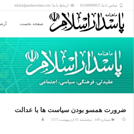
تماس با ما: 02166969953
ارتباط با ما: info[at]pasdareeslam.com
Skip
to
صفحه نخست
آرشی
content
ضرورت همسو بودن سیاست ها با عدالت
شماره 149 - پنجشنبه 01 ارديبهشت 1373