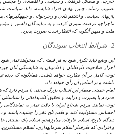
خارجى و مسائل فرهنگى و سياسى و اقتصادى را مجلس بايد تأ
تصويب رساند. چنين نهادى افراد شايسته، دانا، سياست شن
بازى‏هاى سياسى و اشتلم دادن و رجزخوانى و جبهه‏گيرى‏هاى
ماجراجو فرصت سوزى كردند و به نمايندگان دلسوز و مؤمن 
ملت و ميهن آنگونه كه انتظار است صورت پذيرد.
2- شرائط انتخاب شوندگان‏
اين وضع نبايد تكرار شود به هر قيمتى كه مى‏خواهد تمام شود ب
احراز صلاحيت داوطلبان و اطمينان به شايستگى آنان چيز
توجه كامل بر آن نظارت خواهد داشت. همانگونه كه ديده تي
داشت و بر اساس آن رأى خواهد داد.
امام خمينى معمار اين انقلاب بزرگ سخنى با مردم دارد كه هم
«مردم با بصيرت و درايت و تحقيق كانديداهائى را شناسائى
توجه نمايند. مردم شجاع ايران با دقت تمام به نمايندگانى ر
احساس مسئوليت كنند و طعم تلخ فقر را چشيده باشند و در
ديدگاه تاريخ، اسلام عارفان مبارزه‏جو، اسلام پاك طينتان ع
و افرادى كه طرفدار اسلام سرمايه‏دارى، اسلام مستكبرين،