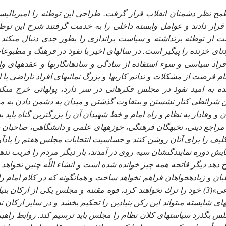
ح نظر دشمنان انقلاب قرار گرفت. طراحى اين توطئه را امپرياليس
ر دادند و عوامل وابسته داخلى را به خدمت گرفتند شرح اين توطئه
 از توطئه برنداشته و سياست براندازى را بطور جدى دنبال مى‏كند و
ى خزنده را پيگير است. در سال‏هاى اخير با نفوذ در فرهنگ و مطبوعا
اد سياسى و سوء استفاده از سادگى و ساده‏انگارى‏ها و عقده‏هاى و
م فرصت از مشكلات و ندانم كارى‏ها و بزرگ نمائى‏هاى افراد ناراضى يا ا
ده به اميد نفوذ در مجلس فكرهائى در سر دارد، پول‏هائى خرج مى‏كن
نين شرائطى كنار نشستن و بى‏تفاوت گذشتن و ميدان به دشمن دادن به م
وفادار به نظام و راه امام و خط شهيدان آن را بزرگترين گناه بايد بدا
جع دينى، نخبه‏گان فرهنگى، حوزه‏هاى علمى و دانشگاهى، صاحبان ب
ليف را براى آنان روشن كنند و حساسيت انتخابات مجلس هفتم را يادآ
ايش دوره نمايندگى‏شان سيه روى در آمدند، بار ديگر مردم را فريب ندهن
رخ دهد ديگر فاتحه همه چيز خوانده شده است و انشاء اللّه چنين نخواهد 
 و زياده‏خواهان فراهم نخواهد ساخت و همانگونه كه در كلام امام ر
(قدس سره) آمده است «بزرگترين فرائض سياسى و اجتماعى»(3) خود را ترك نخواهند كرد، قوه مقننه و مجلس يكى از اركان 
ى شايسته مى‏تواند اين ركن بنيادين را تحكيم بخشد و در ساير اركان ن
 مجلس بگذرد سياست‏هاى كلان نظام را مجلس بايد ترسيم كند. روابط راهب