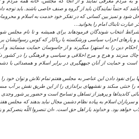
و به مردم معرفى نمايند و از آن‏جا كه مجلس، خانه همه مردم و ا
د كه حتماً نمايندگان بايد از گروه و صنف خاصى باشند. بايد توجه د
 حل شود و تميز بين كسانى كه در تفكر خود خدمت به اسلام و محرومان
د شرائط انتخاب شوندگان فرموده‏اند براى هميشه و تا نام مجلس شو
لبان و پاره‏اى احزاب سياسى ورشكسته يا رياكار كه كوس رسوائيشان بر
احكام دين را به استهزا مى‏گيرند و از جاسوسان حمايت مى‏نمايند و آب
چاك مى‏زنند و هرج و مرج اخلاقى و سياسى و فرهنگى را در كشور د
ره است و حمايت از آنان جبهه‏گيرى در برابر اسلام و همصدائى با دشم
نها براى نفوذ دادن اين عناصر به مجلس هفتم تمام تلاش و توان خود را ب
را خنثى مى‏كند و نقشه‏هاى براندازى را از اين طريق نقش بر آب مى‏س
اسائى كانديداها و پرهيز از تساهل و تسامح است و حضور پر شور وجدى 
و سربازان اسلام به پياده نظام دشمن مجال نبايد بدهند كه مجلس هفتم
ب خواهد بود. و خداوند يار اهل حق است. «ان تنصروا اللّه ينصركم و ي