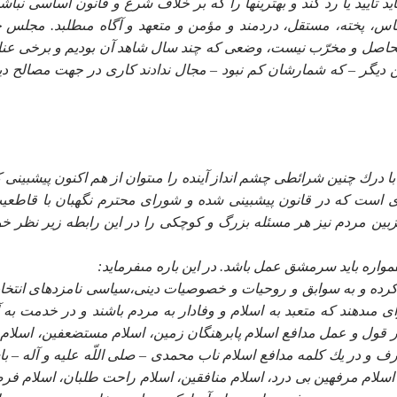
ييد يا رد كند و بهترين‏ها را كه بر خلاف شرع و قانون اساسى نباشد
اس، پخته، مستقل، دردمند و مؤمن و متعهد و آگاه مى‏طلبد. مجلس 
 بى‏حاصل و مخرّب نيست، وضعى كه چند سال شاهد آن بوديم و برخى عن
ديگر – كه شمارشان كم نبود – مجال ندادند كارى در جهت مصالح دي
ا درك چنين شرائطى چشم انداز آينده را مى‏توان از هم اكنون پيش‏بينى ك
ى است كه در قانون پيش‏بينى شده و شوراى محترم نگهبان با قاطعي
زبين مردم نيز هر مسئله بزرگ و كوچكى را در اين رابطه زير نظر خو
واره بايد سرمشق عمل باشد. در اين باره مى‏فرمايد:
 كرده و به سوابق و روحيات و خصوصيات دينى،سياسى نامزدهاى انتخاب
أى مى‏دهند كه متعبد به اسلام و وفادار به مردم باشند و در خدمت به آ
 قول و عمل مدافع اسلام پابرهنگان زمين، اسلام مستضعفين، اسلام 
ارف و در يك كلمه مدافع اسلام ناب محمدى – صلى اللّه عليه و آله – با
 اسلام مرفهين بى درد، اسلام منافقين، اسلام راحت طلبان، اسلام ف