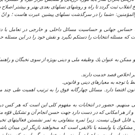
خ انقلاب ثبت گردد تا راه و روش‏هاى نسل‏هاى بعدى بهتر و بيشتر اصلاح 
يرالمؤمنين: «شما را در سرگذشت نسل‏هاى پيشين عبرت هاست ؛ و انّ 
ّت حساس جهانى و حساسيت مسائل داخلى و خارجى در تعامل با دن
 مسئله انتخابات را دست‏كم نگيرد و نقش خود را در اين مسئله حي
ممكن به عنوان يك وظيفه ملى و دينى بويژه از سوى نخبگان و راهنما
انون اقتضا دارد. مسائل چهارگانه فوق را به ترتيب اهميت طى چند م
ى مى‏نهيم. حضور در انتخابات به مفهوم كلى اين است كه هر كس در
و از هر امكانى كه در دست دارد جهت حسن انجام آن و تشكيل قوّه مق
ى قابل قبول نيست. زيرا ثمره بى‏تفاوتى به ثمر نشستن فعاليتهاى تخر
وك يا وابسته يا نالايقى است كه مى‏خواهند بازيگر اين ميدان باشن
ى و نفسانى است به اجرا در آورند و اين خطر بزرگى است كه بى‏تفاوتى