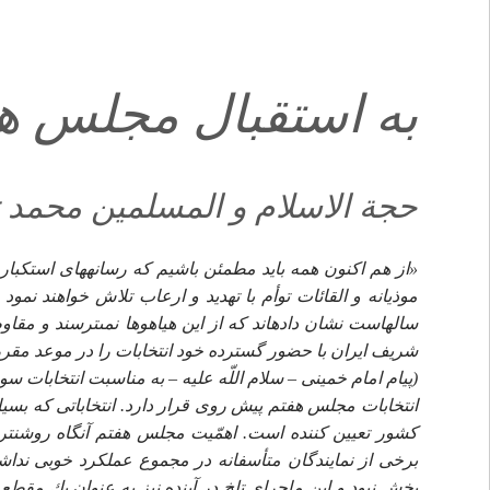
به استقبال مجلس هف
حجة الاسلام و المسلمين محمد 
«از هم اكنون همه بايد مطمئن باشيم كه رسانه‏هاى استكبا
موذيانه و القائات توأم با تهديد و ارعاب تلاش خواهند نمود
سال‏هاست نشان داده‏اند كه از اين هياهوها نمى‏ترسند و مقاوم
شريف ايران با حضور گسترده خود انتخابات را در موعد مقرر
(پيام امام خمينى – سلام اللّه عليه – به مناسبت انتخابات سو
انتخابات مجلس هفتم پيش روى قرار دارد. انتخاباتى كه بسيا
كشور تعيين كننده است. اهمّيت مجلس هفتم آنگاه روشن‏تر 
برخى از نمايندگان متأسفانه در مجموع عملكرد خوبى نداشت
بخش نبود و اين ماجراى تلخ در آينده نيز به عنوان يك مقط