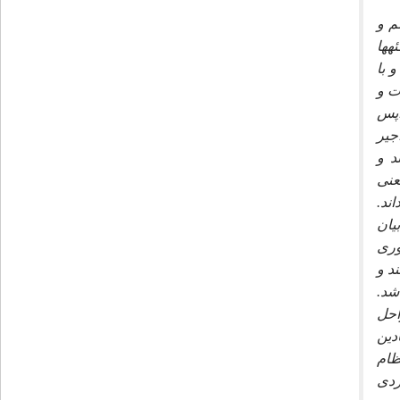
م و
‏ها
 با
ت و
اپس
جير
د و
عنى
ند.
يان
ورى
د و
شد.
احل
بنيادين
ظام
ردى