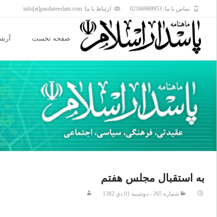
تماس با ما: 02166969953
ارتباط با ما: info[at]pasdareeslam.com
Skip
to
صفحه نخست
آرشی
content
به استقبال مجلس هفتم
شماره 265 - دوشنبه 01 دي 1382