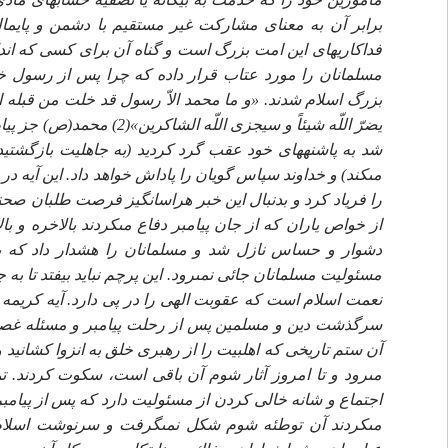
برابر آن به معناى مشاركت غير مستقيم با دشمن و پايما
فداكاريهاى اين امت بزرگ است و گناه آن براى كسى كه اند
مسلمانان را مورد عتاب قرار داده كه چرا پس از رسول خد
بزرگ اسلام شدند. «و ما محمد الاّ رسول قد خلت من قبله ا
يضرّ اللّه شيئاً و سيجزى ا
شد به پاشنه‏هاى خود عقب گرد كرديد (به جاهليت بازگشتيد) 
مى‏كند) و خداوند سپاس گويان را پاداش خواهد داد. اين آيه
را فرياد كرد و بدنبال اين خبر هراس‏انگيز فرصت طلبان صحنه 
از خواص ياران كه از جان پيامبر دفاع مى‏كردند بالاخره و
دشوار و حساس نازل شد و مسلمانان را هشدار داد كه 
مسئوليت مسلمانان جائى نمى‏رود. اين پرچم نبايد بيفتد تا ب
نعمت اسلام است كه عقوبت الهى را در پى دارد. آيه كريمه 
سرگذشت دين و مسلمين پس از رحلت پيامبر و مسئله غصب 
آن ستم تاريخى كه اهلبيت را از رهبرى خلق به انزوا كشانيد و
مى‏رود و تا امروز آثار شوم آن باقى است، سكوت كردند. ت
اجتماع و شانه خالى كردن از مسئوليت دارد كه پس از پيامبر
مى‏كردند آن توطئه شوم شكل نمى‏گرفت و سرنوشت اسلام و م