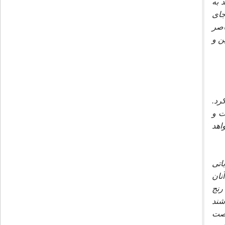
 به
جاى
اصر
ن و
رد.
ت و
اهد
اتى
نان
رنج
شند
رصت