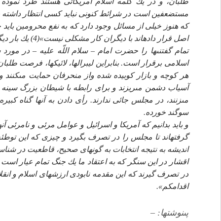
طلبان، و در يك كلمه اسلام آمريكائى هستند طرد نموده 
مستضعفين است در شرائط كنونى نبايد كسى انتظار داشته باش
كه هنوز خيلى از مسائل وجود دارد كه به نفع محرومين بايد
اصل قرار داده‏اند با ديگران كار مشكلى نيست»(4) يك بار ديگر عبارت تابناك امام را بخوانيد…
تمام گفتنى‏ها را حضرت امام – سلام اللّه عليه – در مور
اسلامى برقرار است. بنابراين ليبرال‏ها، لائيك‏ها، فرصت ط
هر كوچه و بازار كوبيده شده واز منحرفان حمايت مى‏كنند و 
آسياب دشمن مى‏ريزند و براى رابطه با شيطان بزرگ سينه 
مى‏زنند، در مجلس جائى ندارند. رأى دادن به آنها گناه كبي
سوگند خورده.
و بايد بدانيم كه آمريكا و اسرائيل و عوامل مرئى و نامرئى آ
گرفته‏اند تا مجلس را در تصرف بگيرد و چيزى كه اين توطئه 
انديشه به نتيجه انتخابات به گونه‏اى صحيح، قاطعيت در شن
اقشار در اين سنگر كه به اعتقاد ما يك جنگ تمام عيار است 
در تصرف گيرند كه اين مقدمه نابودى ارزشهاى اسلام و انقلا
اقدامكم».
پى‏نوشت‏ها: –