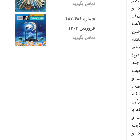
تماس بگیرید
ن و
 از
شماره ۴۸۱-۴۸۲–
الت
فروردین ۱۴۰۲
فلن
تماس بگیرید
 كشته
ستم
(ص)
چند
عيت
ت و
اسى
 كه
ابر
ه و
ت و
ايت
ن و