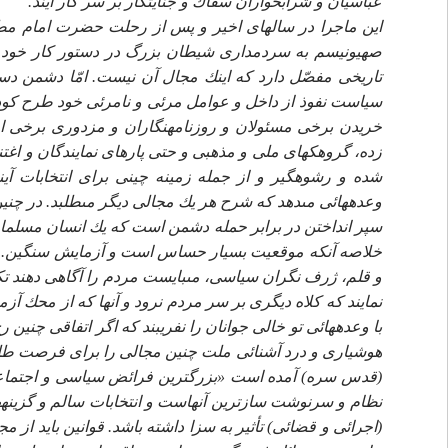
عباسيان و شرابخواران سفاك و جنايتكار بر سر كار آيند.
اين ماجرا در سالهاى اخير و پس از رحلت حضرت امام مطم
صهيونيسم به سردمدارى شيطان بزرگ در دستور كار خود قرا
تاريخى مفصّل دارد كه اينك مجال آن نيست. امّا دشمن دست
سياست نفوذ از داخل و عوامل مرئى و نامرئى خود طرح كودتا
خريدن برخى مسئولان و روزنامه‏نگاران و مزدورى برخى افر
زده، گروهك‏هاى ملى و مذهبى و حتى پاره‏اى نمايندگان و اغتنا
شده و رشوه‏گير و از جمله زمينه چينى براى انتخابات آين
وعده‏هائى مى‏دهد كه شرح هر يك مجالى ديگر مى‏طلبد. در چ
سپر انداختن در برابر حمله دشمن است كه يك انسان مسلمان و 
خلاصه آنكه موقعيت بسيار حساس است و آزمايش سنگين. مرا
و قلم، ژرف نگران سياسى، مى‏بايست مردم را آگاهى دهند تك
نمايند كه كلاه ديگرى بر سر مردم نرود و آنها كه از محك آزم
با وعده‏هائى تو خالى جوانان را نفريبند كه اگر اتفاقى چنين 
هوشيارى و درد آشنائى ملت چنين مجالى را براى فرصت طلبان
نظام و سرنوشت سازترين آنهاست و انتخابات سالم و گزينه‏ها
(اجرائى و قضائى) تأثير به سزا داشته باشد. قوانين بايد از