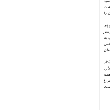
ميد
اشت
 را
راى
 سر
 به
امن
نان
كار
ازد
همه
 را
ثبت