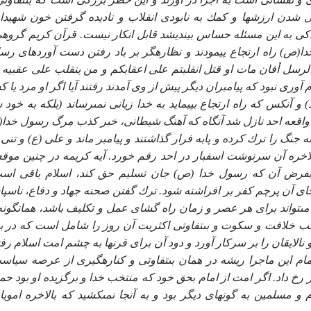
ل شدن ارزشها و كمك به نابودى انقلاب و ناديده گرفتن خون شهيدا
كى به اين مسئله حساس بينديشد قابل انكار نيست. قرآن كريم گروهى
ا(ص) راه ارتجاع پيمودند و نظاره‏گر بر باد رفتن دست آوردهاى رس
لرسل أفان مات او قتل انقلبتم على اعقابكم و من ينقلب على عقبيه 
للّه الشاكرين»(2) محمد(ص) جز پيام آورى نبود كه پيامبران ديگر پيش از وى آمدند رفتند آيا اگر او مرد يا
و آنكس كه راه ارتجاع بپيمايد به خدا زيانى نمى‏رساند (بلكه به خود 
 در واقعه احد نازل شد آنگاه كه آهنگ شيطانى، خبر كذب مرگ رسول خدا
جنگ را ترك كرده و پابه فرار گذاشتند و پيامبر ماند و على (ع) و تنى 
 بالاخره آن سرنوشت اسفبار در احد رقم خورد. آيه كريمه در چنين موق
بفرض آن كه رسول خدا (ص) جان تسليم حق كند، اسلام باقى اس
ه جاى آن پرچم كفر بر افراشته شود. ترك گفتن صحنه جهاد و دفاع، ناسپ
مى‏تواند براى هر عصر و زمان راه گشاى عمل و تكليف باشد، همانگونه
خلافت و سكوت و بى‏تفاوتى اكثريت آن روز را شامل است كه در بر
 نالايقان را بر سركار آورد و دود آن براى قرنها به چشم امت اسلام رفت
مام اين ماجرا ريشه در همان بى‏تفاوتى و كناره‏گيرى از عرصه سياس
 رخ داد. اگر امت از امام بحق خود كه منتخب خدا و برگزيده او بود حم
سلمين به گونه‏اى ديگر بود و به آنجا نمى‏كشيد كه بالاخره امويا