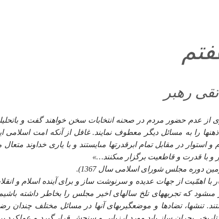
تم‏
تقى رهبر
رى از عدم حضور مردم در صحنه انتخابات سخن خواهند گفت و باتحليل‏
 ذهن‏ها را به مسائل ديگر معطوف نمايند. غافل از آنكه امت اسلامى اي
 و استوار در مقابل تمام ابرقدرتها مى‏ايستند و با يارى خداوند متعال 
 و با قدرت و قاطعيت برگزار مى‏كنند…»
مين دوره مجلس شوراى اسلامى سال 1367).
ر با اهمّيت از جهات عديده و سرنوشت ساز و براى آينده اسلام و انقلا
مى‏شود كه تجربه‏هاى تلخ سالهاى اخير مجلس را بخاطر داشته باشيم
ند. تنش‏ها، تضادها و موضعگيرى‏هاى آنها در مسائل مختلف چندان رض
ع تاريخى بحران ساز بايد مورد ارزيابى و سنجش قرار گيرد و عملكرد ب