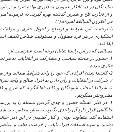
نمايندگان در ديد افكار عمومى به داورى نهاده شود و در تاري
و از تجارب تلخ و شيرين گذشته بهره گيرند. به فرموده ام
فى القرون السالفة لعبرة».(1)
با توجه به اين شرايط و اوضاع و احوال جارى و موقعي
استكبارى بر هر فرد مسؤول و مسئوليت شناس تكليف است كه
ايفا كند.
مسائلى كه در اين راستا شايان توجه است عبارتست از:
1- حضور در صحنه سياسى و مشاركت در انتخابات به هر نحو 
فكرى مردم.
2- كانديدا شدن افرادى كه خود را واجد شرائط مى‏دانند و از سر اخلاص قصد خدمت دارند.
3- شركت در انتخابات و رأى دادن به افراد صالح و واجد شرائط با توجه به معيارهاى دينى و قانونى.
4- شرائط انتخاب شوندگان و كانديداها آنگونه كه شرع و ق
مشروح‏تر مى‏نگريم .
1- در آغاز مسئله حضور و جدى گرفتن مسئله را به بررس
جايگاهى قرار دارد آن راجدى بگيرد، به نقش مجلس بينديشد 
استفاده كند. بى‏تفاوت بودن و كنار كشيدن در اين امر حيات
دشمن و سوء استفاده افراد ناباب و فرصت طلب و عناصر مشك
مأمورين خود را كه خدمت به بيگانه يا تصفيه حساب‏هاى ماد