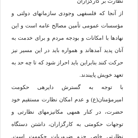
نظارت بر كارگزاران‏
از آن‏جا كه فلسفه‏ى وجودى سازمان‏هاى دولتى و
مؤسسات عمومى تأمين مصالح عامه است و اين
نهادها با امكانات و بودجه مردم و براى خدمت به
آنان پديد آمده‏اند و همواره بايد در اين مسير نيز
حركت كنند بنابراين بايد احراز شود كه تا چه حد به
تعهد خويش پايبندند.
با توجه به گسترش دايره‏ى حكومت
اميرمؤمنان(ع) و عدم امكان نظارت مستقيم خود
حضرت، در كنار همه‏ى مكانيزم‏هاى نظارتى و
توجهات حكومتى به كارگزاران، داشتن دستگاه
نظارتى خاص جزو ضروريات حكومت است.