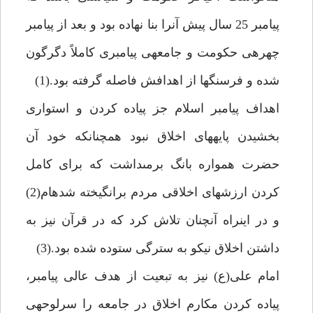
پيامبر 25 سال پيش آن‏را بنا نهاده بود و بعد از پيامبر
چهره‏ى حكومت و جامعه‏ى پيامبرى كاملاً دگرگون
شده و فرسنگ‏ها از اهدافش فاصله گرفته بود.(1)
اهداف پيامبر اسلام جز پياده كردن و استوارى
بخشيدن پايه‏هاى اخلاق نبود همچنان‏كه خود آن
حضرت همواره بانگ برمى‏داشت كه براى كامل
كردن ارزش‏هاى اخلاقى مردم برانگيخته شده‏ام(2)
و در اين‏راه آن‏چنان تلاش كرد كه در قرآن نيز به
داشتن اخلاق نيكو به سترگى ستوده شده بود.(3)
امام على(ع) نيز به تبعيت از هدف عالى پيامبر،
پياده كردن مكارم اخلاق در جامعه را سرلوحه‏ى