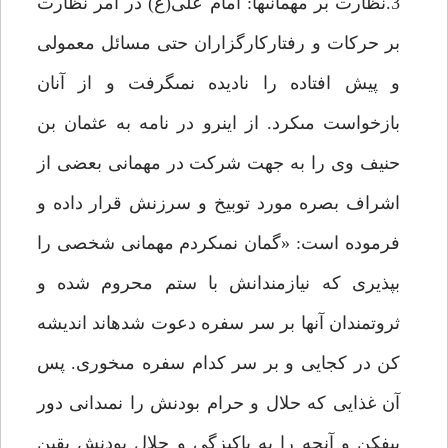
3.نظارت بر مهمانى‏ها: امام على(ع) در امر نظارت
بر حركات و رفتاركارگزاران حتى مسائل معمولى
و پيش افتاده را ناديده نمى‏گرفت و از آنان
بازخواست مى‏كرد. از اين‏رو در نامه به عثمان بن
حنيف وى را به جهت شركت در مهمانى بعضى از
اشراف بصره مورد توبيخ و سرزنش قرار داده و
فرموده است: «گمان نمى‏كردم مهمانى شخصى را
بپذيرى كه نيازمندانش با ستم محروم شده و
ثروتمندان آن‏ها بر سر سفره دعوت شده‏اند انديشه
كن در كجايى و بر سر كدام سفره مى‏خورى. پس
آن غذايى كه حلال و حرام بودنش را نمى‏دانى دور
بيفكن و آن‏چه را به پاكيزگى و حلال بودنش يقين