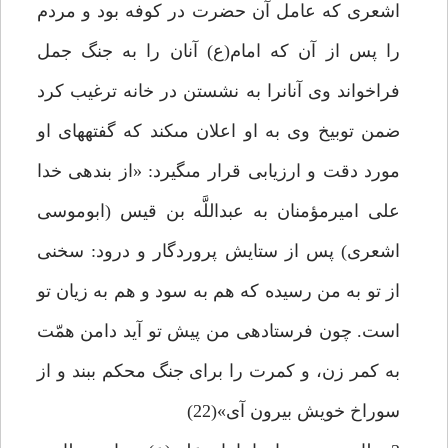
اشعرى كه عامل آن حضرت در كوفه بود و مردم
را پس از آن كه امام(ع) آنان را به جنگ جمل
فراخواند وى آنانرا به نشستن در خانه ترغيب كرد
ضمن توبيخ وى به او اعلان مى‏كند كه گفته‏هاى او
مورد دقت و ارزيابى قرار مى‏گيرد: «از بنده‏ى خدا
على اميرمؤمنان به عبداللَّه بن قيس (ابوموسى
اشعرى) پس از ستايش پروردگار و درود: سخنى
از تو به من رسيده كه هم به سود و هم به زيان تو
است. چون فرستاده‏ى من پيش تو آيد دامن همّت
به كمر زن، و كمرت را براى جنگ محكم ببند و از
سوراخ خويش بيرون آى»(22)