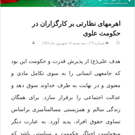
اهرم‏هاى نظارتى بر كارگزاران در
حكومت علوى‏
شماره 273 - سه شنبه 14 شهریور ماه 1383
هدف على(ع) از پذيرش قدرت و حكومت اين بود
كه جامعه‏ى انسانى را به سوى تكامل مادى و
معنوى و در نهايت به طرف خداوند سوق دهد و
عدالت اجتماعى را برقرار سازد. براى همگان
زندگى سالم و همزيستى مسالمت‏آميزى براساس
تساوى حقوق افراد، پديد آورد. به عبارت ديگر
مى‏خواست احياگر حكومت و سياستى باشد كه