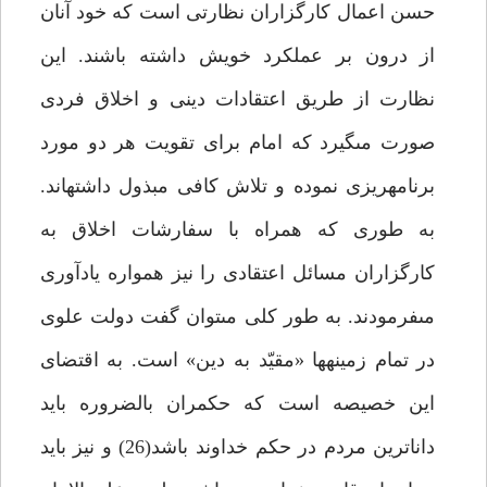
حسن اعمال كارگزاران نظارتى است كه خود آنان
از درون بر عملكرد خويش داشته باشند. اين
نظارت از طريق اعتقادات دينى و اخلاق فردى
صورت مى‏گيرد كه امام براى تقويت هر دو مورد
برنامه‏ريزى نموده و تلاش كافى مبذول داشته‏اند.
به طورى كه همراه با سفارشات اخلاق به
كارگزاران مسائل اعتقادى را نيز همواره يادآورى
مى‏فرمودند. به طور كلى مى‏توان گفت دولت علوى
در تمام زمينه‏ها «مقيّد به دين» است. به اقتضاى
اين خصيصه است كه حكمران بالضروره بايد
داناترين مردم در حكم خداوند باشد(26) و نيز بايد