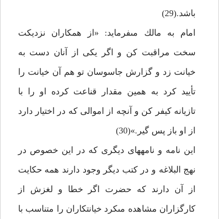
باشد.(29)
امام به مالك مى‏فرمايد: «از همكاران نزديكت
سخت مراقبت كن و اگر يكى از آنان دست به
خيانت زد و گزارش جاسوسان تو هم آن خيانت را
تأييد كرد به همين مقدار قناعت كرده او را با
تازيانه كيفر كن و آن‏چه از اموالى كه در اختيار دارد
از او باز پس گير.»(30)
اين نامه و نامه‏هاى ديگرى كه در اين خصوص در
نهج البلاغه و در كتب ديگر وجود دارند همه حكايت
از آن دارند كه حضرت اگر خطا و لغزش از
كارگزاران مشاهده مى‏كرد خيانت‏كاران را متناسب با