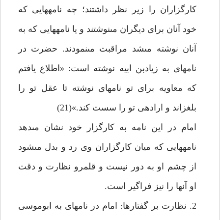
كارگزاران را زير نظر داشتند؛ چه نامه‏هايى كه
خود آنان براى ديگران مى‏نوشتند و يا نامه‏هايى كه به
آنان نوشته مى‏شد مراقبت مى‏نمودند. حضرت در
نامه‏اى به زيادبن ابيه نوشته است: «اطلاع يافتم
كه معاويه براى تو نامه‏اى نوشته تا عقل تو را
بلغزاند و اراده‏ى تو را سست كند.»(21)
امام در اين نامه به كارگزار خود نشان مى‏دهد
نامه‏هايى كه ميان كارگزاران وى رد و بدل مى‏شود
از چشم او به دور نيست و قلمرو نظارت و دقت
او آنها را نيز فراگير است.
2. نظارت بر گفتارها: امام در نامه‏اى به ابوموسى