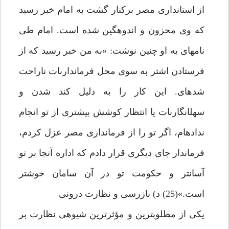
از استاندارى مصر بركنار گشت به امام خبر رسيد
كه وى محزون و اندوهگين شده است. امام طى
نامه‏اى به او چنين نوشت: «به من خبر رسيد كه از
فرستادن اشتر به سوى محل فرماندارى‏ات ناراحت
شده‏اى. اين كار را به دليل كند شدن و
سهل‏انگارى‏ات يا انتظار كوشش بيشترى از تو انجام
نداده‏ام، اگر تو را از فرماندارى مصر عزل كردم،
فرماندار جاى ديگرى قرار دادم كه اداره آنجا بر تو
آسان‏تر و حكومت تو در آن سامان خوش‏تر
است.»(25) د) بازرسى و نظارت درونى‏
يكى از مطلوب‏ترين و مؤثرترين شيوه‏ى نظارت بر