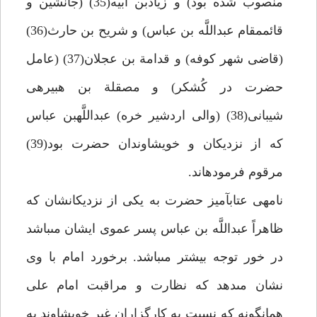
منصوب شده بود) و زيادبن ابيه(35) (جانشين و
قائم‏مقام عبداللَّه بن عباس) و شريح بن حارث(36)
(قاضى شهر كوفه) و قدامة بن عجلان(37) (عامل
حضرت در كُشكر) و مصقلة بن هبيره‏ى
شيبانى(38) (والى اردشير خره) عبداللَّه‏بن عباس
كه از نزديكان و خويشاوندان حضرت بود(39)
مرقوم فرموده‏اند.
نامه‏ى عتاب‏آميز حضرت به يكى از نزديكانشان كه
ظاهراً عبداللَّه بن عباس پسر عموى ايشان مى‏باشد
در خور توجه بيشتر مى‏باشد. برخورد امام با وى
نشان مى‏دهد كه نظارت و مراقبت امام على
همان‏گونه كه نسبت به كارگزاران غير خويشاوند به