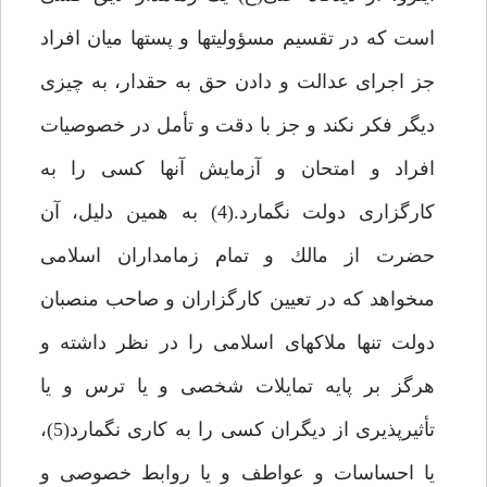
است كه در تقسيم مسؤوليت‏ها و پست‏ها ميان افراد
جز اجراى عدالت و دادن حق به حق‏دار، به چيزى
ديگر فكر نكند و جز با دقت و تأمل در خصوصيات
افراد و امتحان و آزمايش آن‏ها كسى را به
كارگزارى دولت نگمارد.(4) به همين دليل، آن
حضرت از مالك و تمام زمامداران اسلامى
مى‏خواهد كه در تعيين كارگزاران و صاحب منصبان
دولت تنها ملاك‏هاى اسلامى را در نظر داشته و
هرگز بر پايه تمايلات شخصى و يا ترس و يا
تأثيرپذيرى از ديگران كسى را به كارى نگمارد(5)،
يا احساسات و عواطف و يا روابط خصوصى و