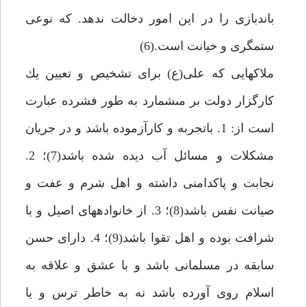
باندبازى را در اين امور دخالت ندهد. كه نوعى
ستمگرى و خيانت است.(6)
ملاك‏هايى كه على(ع) براى تشخيص و تعيين يك
كارگزار دولت بر مى‏شمارد به طور فشرده عبارت
است از: 1. باتجربه و كارآزموده باشد و در جريان
مشكلات و مسائل آب ديده شده باشد(7)؛ 2.
نجابت و پاكدامنى داشته و اهل شرم و عفت و
صيانت نفس باشد(8)؛ 3. از خانواده‏هاى اصيل و با
شرافت بوده و اهل تقوا باشد(9)؛ 4. داراى حسن
سابقه در مسلمانى باشد و با عشق و علاقه به
اسلام روى آورده باشد نه به خاطر ترس و يا