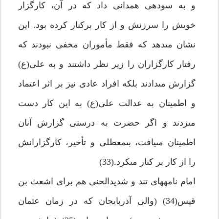
و به سوده‏ى همدانى داد كه در آن، كارگزار
خويش را سرزنش و از كار بركنار كرده بود. اين
نشان مى‏دهد كه فقط مأموران مخفى نبودند كه
رفتار كارگزاران را زير نظر داشتند و به على(ع)
گزارش مى‏دادند بلكه افراد عادى نيز بر اثر اعتماد
و اطمينان به عدالت على(ع) به اين كار دست
مى‏زدند و اگر حضرت به درستى گزارش آنان
اطمينان مى‏يافت، بى‏معطلى و تأخير، كارگزارانش
را از كار بر كنار مى‏كرد.(33)
امام نامه‏هاى تند و شديدالحنى هم براى اشعث بن
قيس(34) (والى آذربايجان كه در زمان عثمان