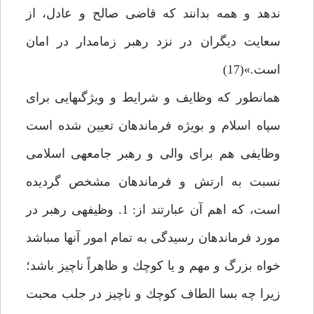
ندهد و همه بدانند كه قاضى صالح و عادل، از
سعايت ديگران در نزد رهبر زمامدار در امان
است.»(17)
همان‏طور كه وظايف و شرايط و ويژگى‏هايى براى
سپاه اسلام و بويژه فرماندهان تعيين شده است
وظايفى هم براى والى و رهبر جامعه‏ى اسلامى
نسبت به ارتش و فرماندهان مشخص گرديده
است، كه اهم آن عبارتند از: 1. وظيفه‏ى رهبر در
مورد فرماندهان رسيدگى به تمام امور آنها مى‏باشد
خواه بزرگ و مهم و يا كوچك و ظاهراً ناچيز باشد؛
زيرا چه بسا الطاف كوچك و ناچيز در جلب محبت