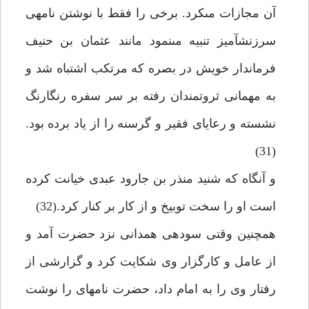
آن مجازات مى‏كرد. برخى را فقط با نوشتن نامه‏ى
سرزنش‏آميز تنبيه مى‏نمود مانند عثمان بن حنيف
فرماندار خويش در بصره كه مرتكب اشتباه شد و
به مهمانى ثروتمندان رفته بر سر سفره رنگارنگ
نشسته و رعاياى فقير و گرسنه را از ياد برده بود.
(31)
و آن‏گاه كه شنيد منذر بن جارود عبدى خيانت كرده
است او را سخت توبيخ و از كار بر كنار كرد.(32)
همچنين وقتى سوده‏ى همدانى نزد حضرت آمد و
از عامل و كارگزار وى شكايت كرد و گزارشى از
رفتار وى را به امام داد، حضرت نامه‏اى را نوشت