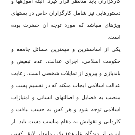
كارگزاران بايد مدنظر قرار گيرد. البته آموزه‏ها و
دستورهايى نيز شامل كارگزاران خاص در پست‏هاى
ويژه‏اى مى‏باشد كه مورد توجه آن حضرت بوده
است.
يكى از اساسى‏ترين و مهم‏ترين مسائل جامعه و
حكومت اسلامى، اجراى عدالت، عدم تبعيض و
باندبازى و پيروى از تمايلات شخصى است. رعايت
عدالت اسلامى ايجاب مى‏كند كه در تقسيم پست و
منصب به فضايل و اصالت‏هاى انسانى و امتيازات
اسلامى توجه شود و هر كس به حسب لياقت و
كاردانى و تقوايش به مقام مناسب دست يابد. از
اين‏رو، از ديدگاه على(ع) يك زمامدار لايق كسى