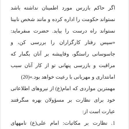
اگر حاكم بازرس مورد اطمينان نداشته باشد
نمى‏تواند حكومت را اداره كرده و مانند شخص نابينا
نمى‏تواند راه درست را بيابد. حضرت مى‏فرمايد:
«سپس رفتار كارگزاران را بررسى كن، و
جاسوسانى راستگو، وفاپيشه بر آنان بگمار كه
مراقبت و بازرسى پنهانى تو از كار آنان سبب
امانتدارى و مهربانى با رعيت خواهد بود.»(20)
مهم‏ترين مواردى كه امام(ع) از نيروهاى اطلاعاتى
خود براى نظارت بر مسؤولان بهره مى‏گرفتند
عبارت است از:
1. نظارت بر مكاتبات: امام على(ع) نامه‏هاى