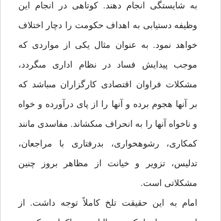
به شايستگى انجام دهند. كوتاهى در انجام اين
وظيفه دستيابى به اهداف حكومت را دچار اختلاف
خواهد نمود. به عنوان مثال يكى از مواردى كه
موجب پيدايش فساد در نظام ادارى مى‏گردد،
مشكلات فراوان اقتصادى كارگزاران مى‏باشد كه
بر آن‏ها هجوم برده و آن‏ها را از پاى درآورده و خواه
و ناخواه آن‏ها را به انحراف مى‏كشاند. مفاسدى مانند
كم‏كارى، رشوه‏خوارى، بدرفتارى با مراجعان،
تدليس، تزوير و خيانت از مظاهر بروز چنين
مشكلاتى است.
امام به اين حقيقت تلخ كاملاً توجه داشت. از