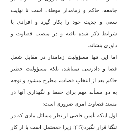
جامعه، حاكم و زمامدار موظف است تا نهايت
سعى و جديت خود را بكار گيرد و افرادى با
شرايط ذكر شده يافته و در منصب قضاوت و
داورى بنشاند.
اما اين تنها مسؤوليت زمامدار در مقابل شغل
قضا و دادرسى نمى‏باشد، بلكه مسؤوليت خطير
حاكم بعد از انتخابِ قضات، مطرح مى‏شود و توجه
به دو مسأله مهم براى حفظ و نگهدارى آن‏ها در
مسند قضاوت امرى ضرورى است:
اول اين‏كه تأمين قاضى از نظر مسائل مادى كه در
تنگنا قرار نگيرد(15)؛ زيرا «محتمل است يا از كار