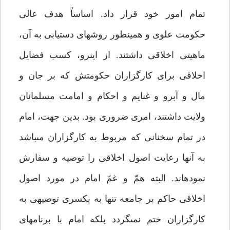
تمام امور خود قرار داد. اساساً هدف عالى
حكومت علوى و همين‏طور روش‏هاى دست‏يابى به آن،
ماهيتى اخلاقى داشتند. از اين‏رو، كسب فضايل
اخلاقى براى كارگزاران حكومتش كه بر جان و
مال و آبرو و غنايم و احكام و امامت مسلمانان
ولايت داشتند، امرى ضرورى بود. بدين جهت، امام
در تمام سخنانى كه مربوط به كارگزاران مى‏باشد
به آن‏ها رعايت اصول اخلاقى را توصيه و سفارش
نموده‏اند. البته همّ و غمّ امام در مورد اصول
اخلاقى حاكم بر جامعه تنها به يكسرى توصيه‏ى به
كارگزاران ختم نمى‏گردد بلكه امام با برنامه‏اى