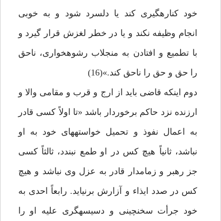
خود كناره‏گيرى كند يا دلسرد شود و به خوبى
انجام وظيفه نكند و يا در خطر لغزش قرار گيرد و
با تطميع و افتادن به منجلاب رشوه‏خوارى، ناحق
را حق و حق را ناحق كند.»(16)
دوم اين‏كه قاضى بايد از ارج و قرب و مقامى والا و
ارزنده نزد حاكم برخوردار باشد «تا اولاً كسى قادر
به اعمال نفوذ و تحميل خواسته‏هاى خود به او
نباشد، ثانياً هيچ كس در او طمع نبندد، ثالثاً كسى
جز رهبر و زمامدار قادر به عزل وى نباشد و هيچ
كس در صدد ايذاء و آزارش برنيايد. رابعاً احدى به
خود جرأت سخن‏چينى و دسيسه‏گرى عليه او را