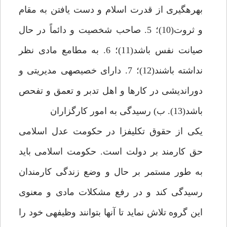
بهره‏گيرى از قدرت اسلام و دست يافتن به مقام
و ثروت(10)؛ 5. صاحب شخصيت و دائماً در حال
صيانت نفس باشد(11)؛ 6. به مطامع مادى نظر
نداشته باشند(12)؛ 7. داراى خصيصه‏ى مديريتى و
دورانديشى در كارها و اهل تدبر و تعمق و تفحص
باشد(13). ب) رسيدگى به امور كارگزاران‏
يكى از حقوق تكليف‏زا در حكومت عدل اسلامى
حق كارمند بر دولت است. حكومت اسلامى بايد
به طور مستمر بر حال و وضع زندگى كارمندان
رسيدگى كند و در رفع مشكلات مادى و معنوى
اين گروه تلاش نمايد تا آنها بتوانند وظيفه‏ى خود را