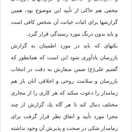
مخفى هم حاكى از تأييد اين موضوع بود، همين
گزارش‏ها براى اثبات خيانت آن شخص كافى است
و بايد بدون درنگ مورد رسيدگى قرار گيرد.
نكته‏اى كه بايد در مورد اطمينان به گزارش
بازرسان يادآورى شود اين است كه همان‏طور كه
گفتيم على(ع) ضمن سفارش به دقت در انتخاب
بازرسان و سلامت روحى و اخلاقى آنان باز هم
زمامدار را دعوت مى‏كند كه هر كارى را از مجارى
مختلف دنبال كند تا هر گاه يك گزارش از چند
مجرا مورد تأييد و اتفاق نظر قرار گرفت براى
زمامدار شكى در صحت و پذيرش آن وجود نداشته