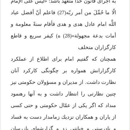
به اجراى قانون خدا متعهد باشد: «ليس على الإمام
الّا ما حُمِّلَ من أمر ربّه(27) فاعلم أنّ أفضل عباد
اللَّه امام عادل هدى و هدى فأقام سنةً معلومة و
أمات بدعة مجهولة»(28) ه) كيفر سريع و قاطع
كارگزاران متخلف
همچنان كه گفتيم امام براى اطلاع از عملكرد
كارگزارانش همواره بر چگونگى كاركرد آنان
نظارت داشت. از مديران و مسؤولان حكومتى نيز
چنين نظارتى را انتظار داشت و به آن‏ها رهنمود
مى‏داد كه اگر يكى از عمّال حكومتى و حتى كسى
از ياران و همكاران نزديك زمامدار دست به فساد
و نادرستى و خيانتى زد و گزارش‏هاى بازرسان