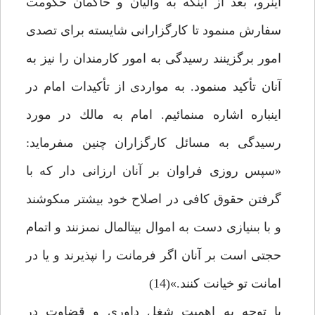
اين‏رو، بعد از اين‏كه به واليان و حاكمان حكومت
سفارش مى‏نمود تا كارگزارانى شايسته براى تصدى
امور برگزينند رسيدگى به امور كارمندان را نيز به
آنان تأكيد مى‏نمود. به مواردى از تأكيدات امام در
اين‏باره اشاره مى‏نمائيم. امام به مالك در مورد
رسيدگى به مسائل كارگزاران چنين مى‏فرمايد:
«سپس روزى فراوان بر آنان ارزانى دار كه با
گرفتن حقوق كافى در اصلاح خود بيشتر مى‏كوشند
و با بى‏نيازى دست به اموال بيت‏المال نمى‏زنند و اتمام
حجتى است بر آنان اگر فرمانت را نپذيرند و يا در
امانت تو خيانت كنند.»(14)
با توجه به اهميت شغل داورى و قضاوت در