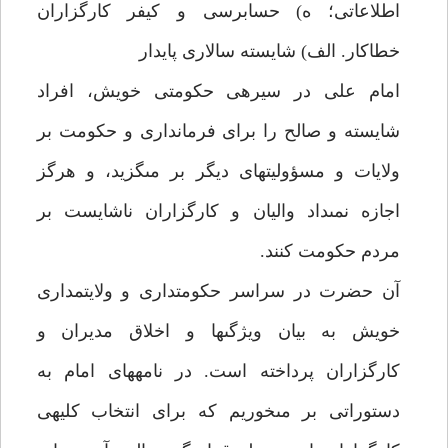
اطلاعاتى؛ ه) حسابرسى و كيفر كارگزاران
خطاكار. الف) شايسته سالارى پايدار
امام على در سيره‏ى حكومتى خويش، افراد
شايسته و صالح را براى فرماندارى و حكومت بر
ولايات و مسؤوليت‏هاى ديگر بر مى‏گزيد، و هرگز
اجازه نمى‏داد واليان و كارگزاران ناشايست بر
مردم حكومت كنند.
آن حضرت در سراسر حكومت‏دارى و ولايت‏مدارى
خويش به بيان ويژگى‏ها و اخلاق مديران و
كارگزاران پرداخته است. در نامه‏هاى امام به
دستوراتى بر مى‏خوريم كه براى انتخاب كليه‏ى