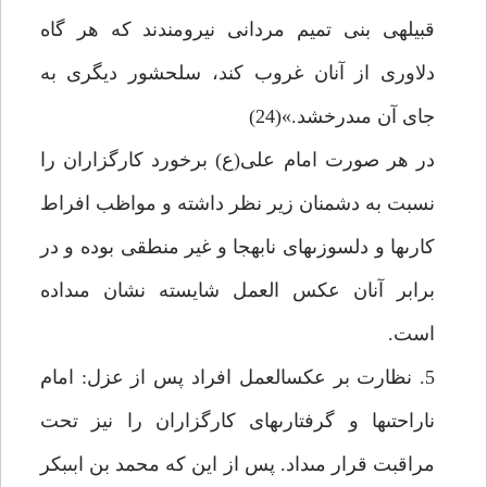
قبيله‏ى بنى تميم مردانى نيرومندند كه هر گاه
دلاورى از آنان غروب كند، سلحشور ديگرى به
جاى آن مى‏درخشد.»(24)
در هر صورت امام على(ع) برخورد كارگزاران را
نسبت به دشمنان زير نظر داشته و مواظب افراط
كارى‏ها و دلسوزى‏هاى نابه‏جا و غير منطقى بوده و در
برابر آنان عكس العمل شايسته نشان مى‏داده
است.
5. نظارت بر عكس‏العمل افراد پس از عزل: امام
ناراحتى‏ها و گرفتارى‏هاى كارگزاران را نيز تحت
مراقبت قرار مى‏داد. پس از اين كه محمد بن ابى‏بكر