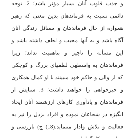
و جذب قلوب آنان بسيار مؤثر باشد؛ 2. توجه
دائمى نسبت به فرماندهان بدين معنى كه رهبر
همواره از حال فرماندهان و مسائل زندگى آنان
آگاه باشد و به آن‏ها محبت و لطف داشته باشد و
اين مسأله را ناچيز و بى‏اهميت نداند؛ زيرا
فرماندهان به واسطه‏ى لطف‏هاى بزرگ و كوچكى
كه از والى و حاكم خود مى‏بينند با او كمال همكارى
و خيرخواهى را خواهند داشت؛ 3. ستايش از
فرماندهان و يادآورى كارهاى ارزشمند آنان ايجاد
انگيزه در شجاعان نموده و افراد بزدل را نيز به
فعاليت و تلاش وادار مى‏نمايد.(18) ج) بازرسى و