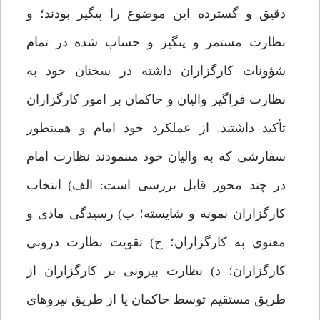
دقيق و گسترده اين موضوع را پى‏گير بودند؛ و
نظارت مستمر و پى‏گير و حساب شده در تمام
شؤونات كارگزاران داشته در سخنان خود به
نظارت فراگير واليان و حاكمان بر امور كارگزاران
تأكيد داشتند. از عملكرد خود امام و همين‏طور
سفارشى كه به واليان خود مى‏نمودند نظارت امام
در چند محور قابل بررسى است: الف) انتخاب
كارگزاران نمونه و شايسته؛ ب) رسيدگى مادى و
معنوى به كارگزاران؛ ج) تقويت نظارت درونى
كارگزاران؛ د) نظارت بيرونى بر كارگزاران از
طريق مستقيم توسط حاكمان يا از طريق نيروهاى