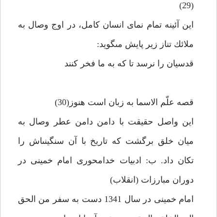
(29)
اين آئينه تمام نماى انسان كامل، در اوج وصال به
ملائك تناز زير پايش مى‏گويد:
قدسيان را نرسد تا كه به ما فخر كنند
قصه علّم الاسما به زبان است هنوز(30)
اين واصل حقيقت با دامن دامن عطر وصال به
ميان خلق برگشت كه تاريخ با آن سنگينى‏اش را
تكان داد. ب: ادبيات خدامحورى امام خمينى در
دوران مبارزات (انقلاب)
امام خمينى در سال 1341 دست به سفر من الحق