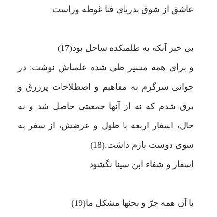
عاشق از شوق بدرياى فنا غوطه وراست‏
بى خبر آنكه به ظلمتكده ساحل بود(17)
و براى همه مسير طى شده علمى‏اش نوشت: در
جوانى سرگرم به مفاهيم و اصطلاحات پرزرق و
برق شدم كه نه از آنها جمعيتى حاصل شد و نه
حال، اسفار اربعه با طول و عرضش، از سفر به
سوى دوست بازم داشت.(18)
اسفار و شفاء ابن سينا نگشود
با آن همه جرّ و بحثها مشكل ما(19)