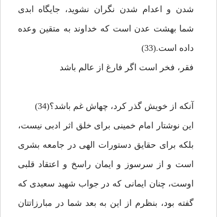
شدن و اعدام شدن نگران نشويد، جايگاه ابدى
شما بهشت عدن است كه خداوند به متقين وعده
داده است.(33)
فقر، فخر است اگر فارغ از عالم باشد
آنكه از خويش گذر كرد، چه‏اش غم باشد؟(34)
اين نوشتار امام خمينى براى خلق اثر ادبى نيست،
بلكه براى حقايق دستورات الهى در جامعه بشرى
است و از سرسوز و ايمان راسخ و اعتقاد قلبى
اوست، چنان ايمانى كه در جواب شهيد سعيدى كه
گفته بود، بنظرم از اين به بعد شما در مبارزاتتان