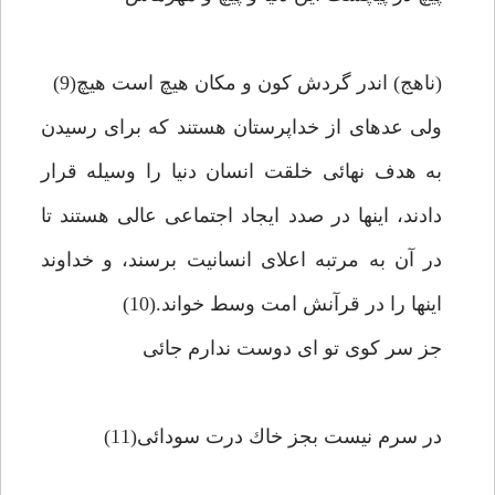
(ناهج) اندر گردش كون و مكان هيچ است هيچ(9)
ولى عده‏اى از خداپرستان هستند كه براى رسيدن
به هدف نهائى خلقت انسان دنيا را وسيله قرار
دادند، اينها در صدد ايجاد اجتماعى عالى هستند تا
در آن به مرتبه اعلاى انسانيت برسند، و خداوند
اينها را در قرآنش امت وسط خواند.(10)
جز سر كوى تو اى دوست ندارم جائى‏
در سرم نيست بجز خاك درت سودائى(11)