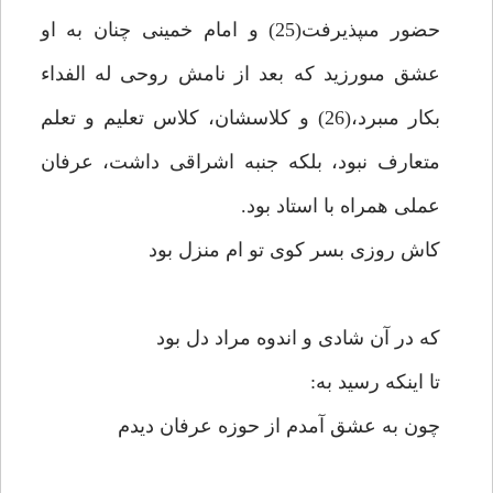
حضور مى‏پذيرفت(25) و امام خمينى چنان به او
عشق مى‏ورزيد كه بعد از نامش روحى له الفداء
بكار مى‏برد،(26) و كلاسشان، كلاس تعليم و تعلم
متعارف نبود، بلكه جنبه اشراقى داشت، عرفان
عملى همراه با استاد بود.
كاش روزى بسر كوى تو ام منزل بود
كه در آن شادى و اندوه مراد دل بود
تا اينكه رسيد به:
چون به عشق آمدم از حوزه عرفان ديدم‏