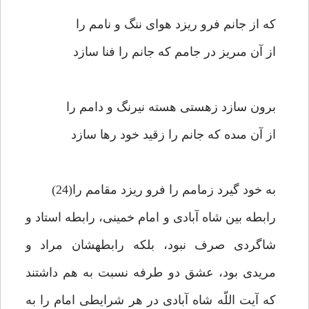
كه از جانم فرو ريزد هواى ننگ و نامم را
از آن مى‏ريز در جامم كه جانم را فنا سازد
برون سازد زهستى هسته نيرنگ و دامم را
از آن مى‏ده كه جانم را زقيد خود رها سازد
به خود گيرد زمامم را فرو ريزد مقامم را(24)
رابطه بين شاه آبادى و امام خمينى، رابطه استاد و
شاگردى صرف نبود، بلكه رابطه‏شان مراد و
مريدى بود، عشق دو طرفه نسبت به هم داشتند
كه آيت اللّه شاه آبادى در هر شرايطى امام را به