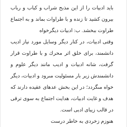
بايد ادبيات را از اين مذبح شراب و كباب و رباب
بيرون كشيد تا زنده و با طراوات بماند و به اجتماع
طراوت ببخشد. ب: ادبيات ديگرخواه‏
وقتى ادبيات، در كنار ديگر وسايل مورد نياز اديب
دانشمند، براى خلق اثر محرك و با طراوت قرار
گرفت، شانه ادبيات و اديب مانند ديگر علوم و
دانشمندش زير بار مسئوليت مى‏رود و ادبيات، ديگر
خواه مى‏گردد؛ در اين بخش عده‏اى عقيده دارند كه
هدف و غايت ادبيات، هدايت اجتماع به سوى ترقى
در قالب زيباى ادبى است.
هنوزم زخردى به خاطر درست‏