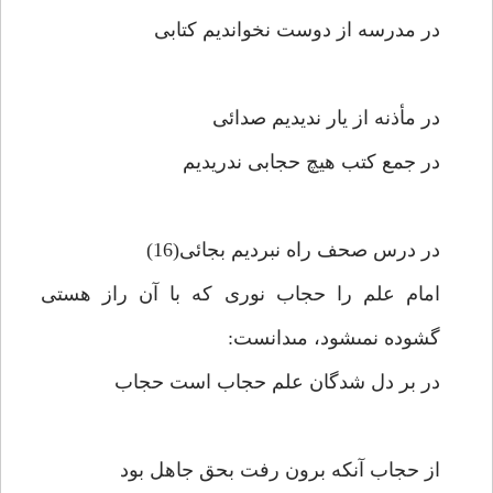
در مدرسه از دوست نخوانديم كتابى‏
در مأذنه از يار نديديم صدائى‏
در جمع كتب هيچ حجابى ندريديم‏
در درس صحف راه نبرديم بجائى(16)
امام علم را حجاب نورى كه با آن راز هستى
گشوده نمى‏شود، مى‏دانست:
در بر دل شدگان علم حجاب است حجاب‏
از حجاب آنكه برون رفت بحق جاهل بود