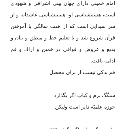
امام خمينى داراى جهان بينى اشراقى و شهودى
است، هستى‏شناسى او، هستى‏شناسى عاشقانه و از
سر شيدايى است كه از هفت سالگى با آموختن
قرآن شروع شد و با تعليم خط و منطق و بيان و
بديع و عروض و قوافى در خمين و اراك و قم
ادامه يافت.
قم بدكى نيست از براى محصل‏
سنگگ نرم و كباب اگر بگذارد
حوزه علميّه داير است وليكن‏