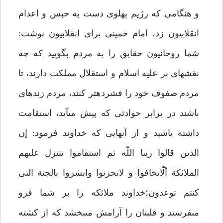
و هنگامى كه رژيم پهلوى دست به حبس و اعدام
انقلابيون زد، امام خمينى براى انقلابيون نوشت:
شما روحانيون حقايق را به مردم بگوييد كه چه
نقشه‏اى بر عليه اسلام و استقلال مملكت دارند، تا
مردم صفوف خود را فشرده‏تر كنند، مردم زنده‏اى
باشند در برابر حوادثى كه پيش مى‏آيد، استقامت
داشته باشيد و از آنهايى كه خداوند فرمود: إن
الذين قالوا ربنا اللّه ثم استقاموا تتنزل عليهم
الملائكة ألّاتخافوا و لاتحزنوا وابشروا بالجنة التى
كنتم توعدون؛خداوند ملائكه را بر شما فرو
مى‏فرستد و قلبتان را آرامش مى‏بخشد كه از كشته