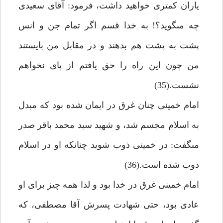
ياران كمترى خواهيد داشت، فرمود: آقاى سعيدى
چه مى‏گويد؟! به خدا قسم اگر تمام جن و انس
پشت به پشت هم بدهند و در مقابل من بايستند
من چون اين راه را حق يافتم از پاى نخواهم
نشست.(35)
امام خمينى چنان غرق در ايمان شده بود كه مبدل
به اسلام مجسم شد، و شهيد سيد محمد باقر صدر
مى‏گفت: در خمينى ذوب شويد چنانكه او در اسلام
ذوب شده است.(36)
امام خمينى غرق در خدا بود و لذا همه چيز براى او
عادى بود، حتى شهادت پسرش آقا مصطفى، كه