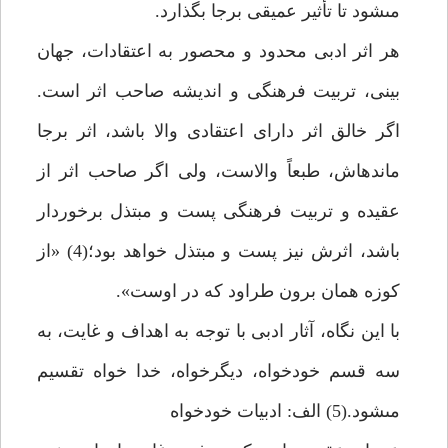
مى‏شود تا تأثير عميقى برجا بگذارد.
هر اثر ادبى محدود و محصور به اعتقادات، جهان
بينى، تربيت فرهنگى و انديشه صاحب اثر است.
اگر خالق اثر داراى اعتقادى والا باشد، اثر برجا
مانده‏اش، طبعاً والاست، ولى اگر صاحب اثر از
عقيده و تربيت فرهنگى پست و مبتذل برخوردار
باشد، اثرش نيز پست و مبتذل خواهد بود؛(4) «از
كوزه همان برون طراود كه در اوست».
با اين نگاه، آثار ادبى با توجه به اهداف و غايت، به
سه قسم خودخواه، ديگرخواه، خدا خواه تقسيم
مى‏شود.(5) الف: ادبيات خودخواه‏