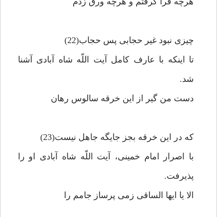
هرچه فرا گرفتم و هرچه ورق زدم‏
چيزى نبود غير حجابى پس حجاب(22)
تا اينكه با عارف كامل آيت اللّه شاه آبادى آشنا
شد.
دست من گير از اين خرقه سالوس رهان‏
كه در اين خرقه بجز جايگه جاهل نيست(23)
با اصرار امام خمينى، آيت اللّه شاه آبادى او را
پذيرفت.
الا يا ايها الساقى زمى پرساز جامم را