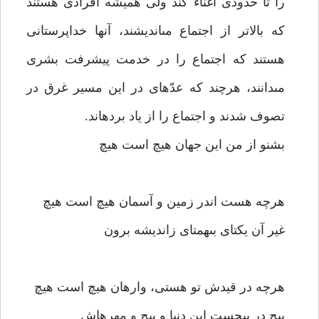
را تا حدودى اغناء كند ولى هميشه افرادى هستند
كه بالاتر از اجتماع مى‏انديشند، آنها خداپرستانى
هستند كه اجتماع را در خدمت پيشرفت بشرى
مى‏دانند، هرچند كه عدّه‏اى در اين مسير غرق در
تصوف شدند و اجتماع را از ياد برده‏اند.
بشنو از من اين جهان هيچ است هيچ‏
هرچه هست اندر زمين و آسمان هيچ است هيچ‏
غير آن يكتاى بى‏همتاى زانديشه برون‏
هرچه در قيدش تو هستى، وارهان هيچ است هيچ‏
پيچ در پيچست اين دنيا و پيچ و مهره‏اش‏