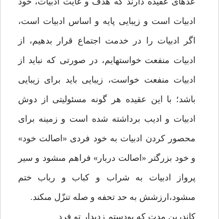
عده‏اى عقيده دارند كه هدف و غايت ادبيات، خود
ادبيات است و زيبايى پايه و اساس ادبيات است،
اگر ادبيات را در خدمت اجتماع قرار بدهيم، از
ادبيات منفعت خواسته‏ايم، در صورتى كه نبايد از
ادبيات منفعت خواست، زيبايى بايد براى زيبايى
باشد؛ با اين عقيده هر گونه مسئوليتى از دوش
ادبيات و اديب برداشته شده است و زمينه براى
محصور كردن ادبيات به خود فردى «اصالت خود»
و خود بزرگتر «اصالت دربار» فراهم مى‏شود و سير
پرواز ادبيات به شراب و كباب و رباب ختم
مى‏شود،ارزشش به حد تحفه و صله تنزّل مى‏كند.
كاندرين مدت كه بودستم زديدار تو فرد