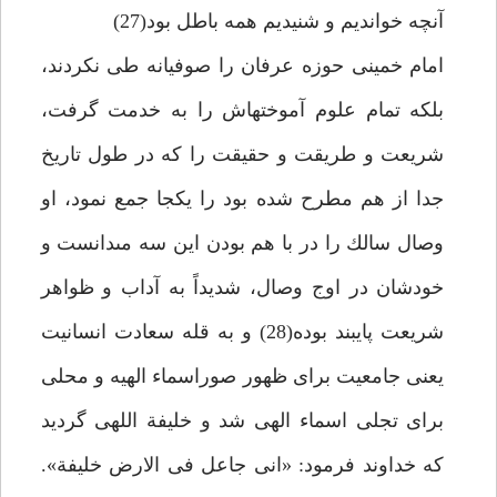
آنچه خوانديم و شنيديم همه باطل بود(27)
امام خمينى حوزه عرفان را صوفيانه طى نكردند،
بلكه تمام علوم آموخته‏اش را به خدمت گرفت،
شريعت و طريقت و حقيقت را كه در طول تاريخ
جدا از هم مطرح شده بود را يكجا جمع نمود، او
وصال سالك را در با هم بودن اين سه مى‏دانست و
خودشان در اوج وصال، شديداً به آداب و ظواهر
شريعت پايبند بوده(28) و به قله سعادت انسانيت
يعنى جامعيت براى ظهور صوراسماء الهيه و محلى
براى تجلى اسماء الهى شد و خليفة اللهى گرديد
كه خداوند فرمود: «انى جاعل فى الارض خليفة».