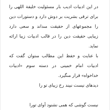
در اين ادبيات اديب بار مسئوليت خليفة اللهى را
براى ترقى بشريت بر دوش دارد و دستورات دين
را مجموعه‏اى از حقيقت مى‏داند و سعى دارد
زيبايى حقيقت دين را در قالب ادبيات زيبا ارائه
نمايد.
با عنايت و حفظ اين مطالب مى‏توان گفت كه
ادبيات امام خمينى در دسته سوم «ادبيات
خداخواه» قرار مى‏گيرد.
ديده‏اى نيست نبيند رخ زيباى تو را
نيست گوشى كه همى نشنود آواى تورا