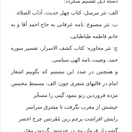
دسته ذيل تقسيم مى‏گردد:
الف: نثر مرسل: كتاب چهل حديث، آداب الصلاة.
ب: نثر مصنوع: نامه عرفانى به حاج احمد آقا و به
خانم فاطمه طباطبايى.
ج: نثر محاوره: كتاب كشف الاسرار، تفسير سوره
حمد، وصيت نامه الهى سياسى.
و همچنين در صدد اين نيستيم كه بگوييم اشعار
امام در قالبهاى شعرى چون: الف: مسمط مخمس‏
مژده فروردين زنو بنمود گيتى را مسخّر
جيشش از مغرب بگرفت تا مشرق سراسر
رايتش افراشت پرچم زين مُقَرنس چرخ اخضر
گشت از فرمان وى در خدمتش گردون مقرّر