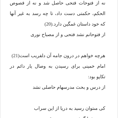
نه از فتوحات فتحى حاصل شد و نه از فصوص
الحكم، حكمتى دست داد، تا چه رسد به غير آنها
كه خود داستان غمگين دارد.(20)
از فتوحاتم نشد فتحى و از مصباح نورى‏
هرچه خواهم در درون جامه آن دلفريب است(21)
امام خمينى براى رسيدن به وصال يار دائم در
تكاپو بود:
از درس و بحث مدرسه‏ام حاصلى نشد
كى مى‏توان رسيد به دريا از اين سراب‏