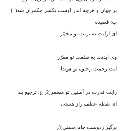
بر جهان و هرچه اندر اوست يكسر حكمران شد(1)
ب: قصيده‏
اى ازليت به تربت تو مخمّر
وى ابديت به طلعت تو مقرّر
آيت رحمت زجلوه تو هويدا
رايت قدرت در آستين تو مضمر(2) ج: ترجيع بند
اى نقطه عطف راز هستى‏
برگير زدوست جام مستى(3)