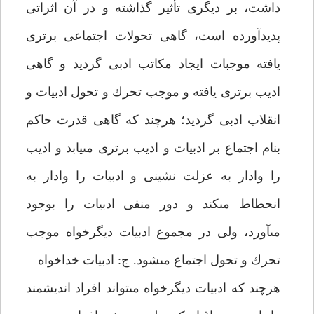
داشت، بر ديگرى تأثير گذاشته و در آن اثراتى
پديدآورده است، گاهى تحولات اجتماعى برترى
يافته موجبات ايجاد مكاتب ادبى گرديد و گاهى
اديب برترى يافته و موجب تحرك و تحول ادبيات و
انقلاب ادبى گرديد؛ هرچند كه گاهى قدرت حاكم
بنام اجتماع بر ادبيات و اديب برترى مى‏يابد و اديب
را وادار به عزلت نشينى و ادبيات را وادار به
انحطاط مى‏كند و دور منفى ادبيات را بوجود
مى‏آورد، ولى در مجموع ادبيات ديگرخواه موجب
تحرك و تحول اجتماع مى‏شود. ج: ادبيات خداخواه
هرچند كه ادبيات ديگرخواه مى‏تواند افراد انديشمند