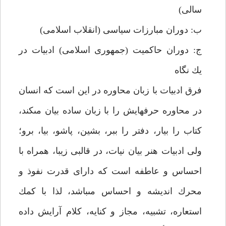
سالى)
ب: دوران مبارزات سياسى (انقلاب اسلامى)
ج: دوران حاكميت (جمهورى اسلامى) ادبيات در
يك نگاه‏
فرق ادبيات با زبان محاوره در اين است كه انسان
در محاوره حرفهايش را با زبان ساده بيان مى‏كند،
كتاب را بيار، دفتر را ببر، بشين، پاشو، بيا، برو؛
ولى ادبيات هنر بيان نيات، در قالبى زيبا، همراه با
احساس و عاطفه است كه داراى قدرت نفوذ و
محرك انديشه و احساس مى‏باشد، لذا با كمك
استعاره، تشبيه، مجاز و كنايه، كلام آرايش داده