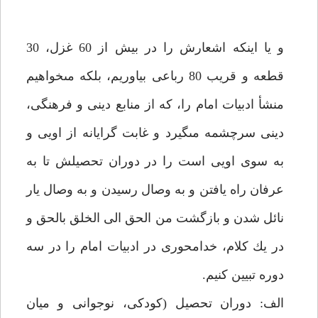
و يا اينكه اشعارش را در بيش از 60 غزل، 30
قطعه و قريب 80 رباعى بياوريم، بلكه مى‏خواهيم
منشأ ادبيات امام را، كه از منابع دينى و فرهنگى،
دينى سرچشمه مى‏گيرد و غابت گرايانه از اويى و
به سوى اويى است را در دوران تحصيلش تا به
عرفان راه يافتن و به وصال رسيدن و به وصال يار
نائل شدن و بازگشت من الحق الى الخلق بالحق و
در يك كلام، خدامحورى در ادبيات امام را در سه
دوره تبيين كنيم.
الف: دوران تحصيل (كودكى، نوجوانى و ميان