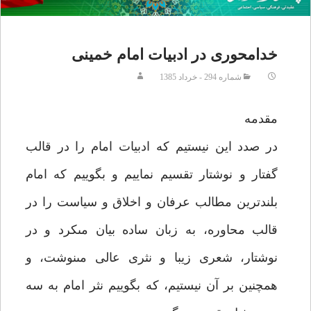
خدامحورى در ادبيات امام خمينى
شماره 294 - خرداد 1385
مقدمه‏
در صدد اين نيستيم كه ادبيات امام را در قالب
گفتار و نوشتار تقسيم نماييم و بگوييم كه امام
بلندترين مطالب عرفان و اخلاق و سياست را در
قالب محاوره، به زبان ساده بيان مى‏كرد و در
نوشتار، شعرى زيبا و نثرى عالى مى‏نوشت، و
همچنين بر آن نيستيم، كه بگوييم نثر امام به سه