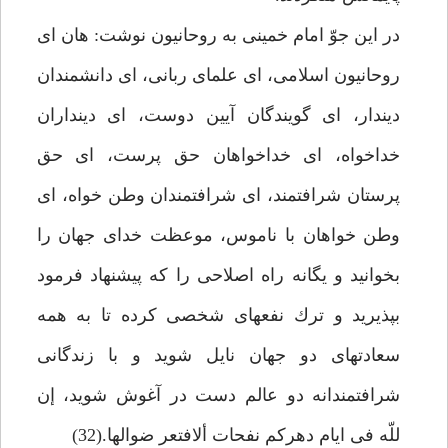
در اين جوّ امام خمينى به روحانيون نوشت: هان اى
روحانيون اسلامى، اى علماى ربانى، اى دانشمندان
ديندار، اى گويندگان آيين دوست، اى دينداران
خداخواه، اى خداخواهان حق پرست، اى حق
پرستان شرافتمند، اى شرافتمندان وطن خواه، اى
وطن خواهان با ناموس، موعظت خداى جهان را
بخوانيد و يگانه راه اصلاحى را كه پيشنهاد فرمود
بپذيريد و ترك نفعهاى شخصى كرده تا به همه
سعادتهاى دو جهان نايل شويد و با زندگانى
شرافتمندانه دو عالم دست در آغوش شويد، إن
للّه فى ايام دهركم نفحات ألافتعر ضوالها.(32)