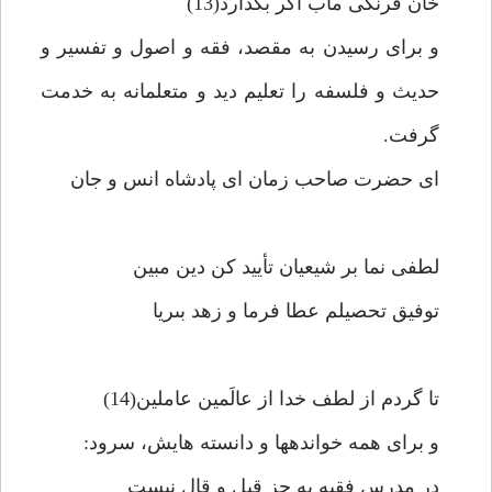
خان فرنگى مآب اگر بگذارد(13)
و براى رسيدن به مقصد، فقه و اصول و تفسير و
حديث و فلسفه را تعليم ديد و متعلمانه به خدمت
گرفت.
اى حضرت صاحب زمان اى پادشاه انس و جان‏
لطفى نما بر شيعيان تأييد كن دين مبين‏
توفيق تحصيلم عطا فرما و زهد بى‏ريا
تا گردم از لطف خدا از عالَمين عاملين(14)
و براى همه خوانده‏ها و دانسته هايش، سرود:
در مدرس فقيه به جز قيل و قال نيست‏