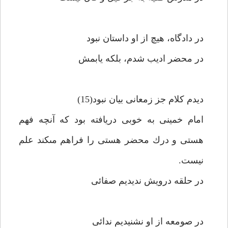
در دادگاه، هيچ از او داستان نبود
در محضر اديب شدم، بلكه يابمش‏
ديدم كلام جز زمعانى بيان نبود(15)
امام خمينى به خوبى دريافته بود كه آنچه فهم
هستى و درك محضر هستى را فراهم مى‏كند علم
نيست.
در حلقه درويش نديديم صفائى‏
در صومعه از او نشنيديم ندائى‏