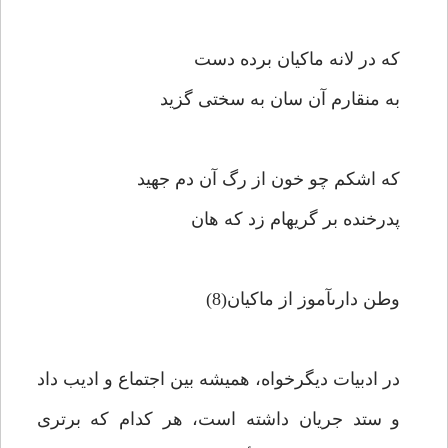
كه در لانه ماكيان برده دست‏
به منقارم آن سان به سختى گزيد
كه اشكم چو خون از رگ آن دم جهيد
پدرخنده بر گريه‏ام زد كه هان‏
وطن دارى‏آموز از ماكيان(8)
در ادبيات ديگرخواه، هميشه بين اجتماع و اديب داد
و ستد جريان داشته است، هر كدام كه برترى