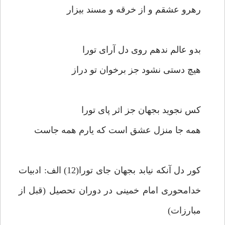
رهرو عشقم و از خرقه و مسند بيزار
بدو عالم ندهم روى دل آراى تورا
هيچ دستى نشود جز برخوان تو دراز
كس نجويد بجهان جز اثر پاى تورا
همه جا منزل عشق است كه يارم همه جاست‏
كور دل آنكه نيابد بجهان جاى تورا(12) الف: ادبيات
خدامحورى امام خمينى در دوران تحصيل (قبل از
مبارزات)