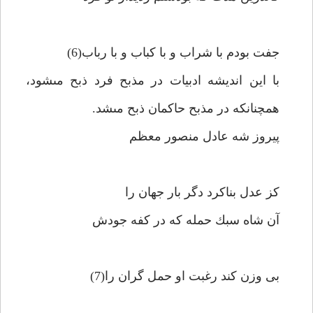
جفت بودم با شراب و با كباب و با رباب(6)
با اين انديشه ادبيات در مذبح فرد ذبح مى‏شود،
همچنانكه در مذبح حاكمان ذبح مى‏شد.
پيروز شه عادل منصور معظم‏
كز عدل بناكرد دگر بار جهان را
آن شاه سبك حمله كه در كفه جودش‏
بى وزن كند رغبت او حمل گران را(7)