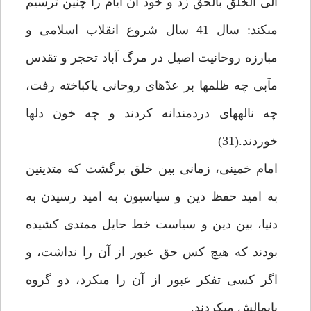
الى الخلق بالحق زد و خود آن ايام را چنين ترسيم
مى‏كند: سال 41 سال شروع انقلاب اسلامى و
مبارزه روحانيت اصيل در مرگ آباد تحجر و تقدس
مآبى چه ظلم‏ها بر عدّه‏اى روحانى پاكباخته رفت،
چه ناله‏هاى دردمندانه كردند و چه خون دلها
خوردند.(31)
امام خمينى، زمانى بين خلق برگشت كه متدينين
به اميد حفظ دين و سياسيون به اميد رسيدن به
دنيا، بين دين و سياست خط حايل ممتدى كشيده
بودند كه هيچ كس حق عبور از آن را نداشت، و
اگر كسى تفكر عبور از آن را مى‏كرد، دو گروه
پايمالش مى‏كردند.