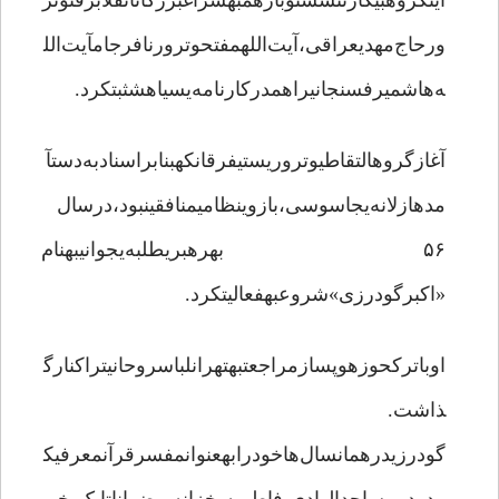
اینگروهبیکارننشستوبازهمبهسراغبزرگانانقلابرفتوتر
ورحاج‌مهدیعراقی،آیت‌اللهمفتحوترورنافرجامآیت‌الل
ه‌هاشمیرفسنجانیراهمدرکارنامه‌یسیاهشثبتکرد.
آغازگروهالتقاطیوتروریستیفرقانکهبنابراسنادبه‌دستآ
مدهازلانه‌یجاسوسی،بازوینظامیمنافقینبود،درسال
۵۶ بهرهبریطلبه‌یجوانیبهنام
«اکبرگودرزی»شروعبهفعالیتکرد.
اوباترکحوزهوپسازمراجعتبهتهرانلباسروحانیتراکنارگ
ذاشت.
گودرزیدرهمانسال‌هاخودرابهعنوانمفسرقرآنمعرفیک