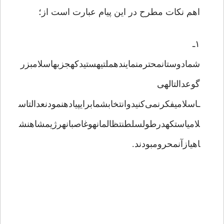
اهم نکات مطرح در این پیام عبارت است از؛
۱ـ
شمادوستانمحترمنمایندهملتیهستیدکهجزبهاسلامبزر
گوعدالتالهی
ـاسلامیفکرنمی‌کنیدوانتخابشمابرایپیادهنمودنعدالتاس
لامیاستکهدرطولسلطنتظالمانهوغاصبانهرژیمشاهنش
اهیازآنمحرومبودند.