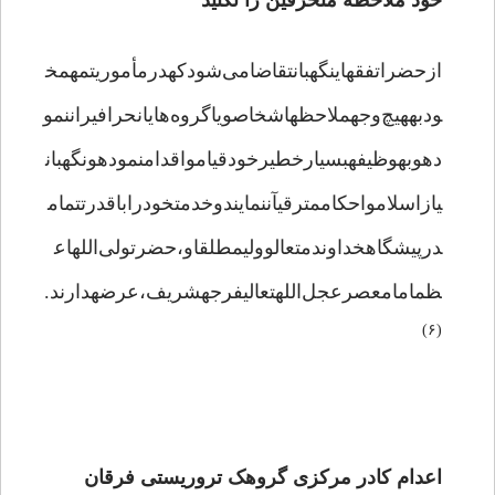
خود ملاحظه منحرفین را نکنید
ازحضراتفقهاینگهبانتقاضامی‌شودکهدرمأموریتمهمخ
ودبههیچ‌وجهملاحظهاشخاصویاگروه‌هایانحرافیراننمو
دهوبهوظیفهبسیارخطیرخودقیامواقدامنمودهونگهبان
یازاسلامواحکاممترقیآننمایندوخدمتخودراباقدرتتمام
درپیشگاهخداوندمتعالوولیمطلقاو،حضرتولی‌اللهاع
ظمامامعصرعجل‌اللهتعالیفرجهشریف،عرضهدارند.
(۶)
اعدام کادر مرکزی گروهک تروریستی فرقان