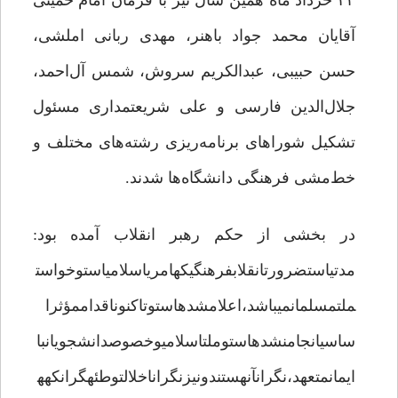
۲۳ خرداد ماه همین سال نیز با فرمان امام خمینی
آقایان محمد جواد باهنر، مهدی ربانی املشی،
حسن حبیبی، عبدالکریم سروش، شمس آل‌احمد،
جلال‌الدین فارسی و علی شریعتمداری مسئول
تشکیل شوراهای برنامه‌ریزی رشته‌های مختلف و
خط‌مشی فرهنگی دانشگاه‌ها شدند.
در بخشی از حکم رهبر انقلاب آمده بود:
مدتیاستضرورتانقلابفرهنگیکهامریاسلامیاستوخواست
ملتمسلمانمی‎باشد،اعلامشدهاستوتاکنوناقداممؤثرا
ساسیانجامنشدهاستوملتاسلامیوخصوصدانشجویانبا
ایمانمتعهد،نگرانآنهستندونیزنگراناخلالتوطئه‎گرانکهه