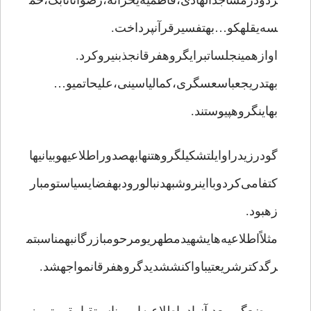
ردودرمساجدالهادی،فاطمیه‌یخزانه،رضواناتابک،خم
سه‌یقلهکو…بهتفسیرقرآنپرداخت.
اوازهمینجلساتبرایگروهفرقانجذبنیروکرد.
بهتدریجعباسعسگری،کمالیاسینی،علیحاتمیو…
بهاینگروهپیوستند.
گودرزیدراوایلتشکیلگروهتنهابهصدوراطلاعیهوبیانیها
کتفامی‌کردوبااینروشبهدنبالورودبهفضایسیاستومبار
زهبود.
مثلاًاطلاعیه‌هایشهیدمطهریومرحومبازرگانبهمناسبتم
رگدکترشریعتیباواکنششدیدگروهفرقانمواجهشد.