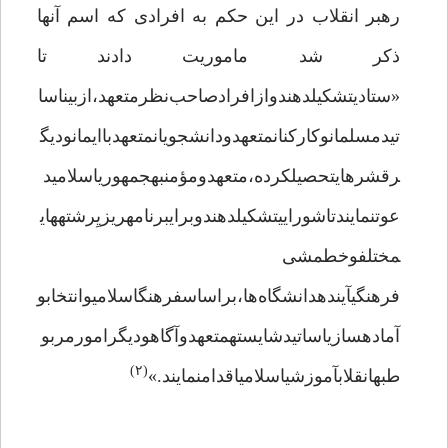
رهبر انقلاب در این حکم به افرادی که اسم آنها
ذکر شد ماموریت دادند تا
«ستادیتشکیلدهندوازافرادصاحب‌نظرمتعهد،ازبیناسا
تیدمسلمانوکارکنانمتعهدودانشجویانمتعهدباایمانودیگ
رقشرهایتحصیلکرده،متعهدومؤمنبهجمهوریاسلامید
عوتنمایندتاشوراییتشکیلدهندوبرایبرنامه‎ریزیِرشته‎های
مختلفوخط‎مشی
فرهنگیآیندهدانشگاه‌ها،براساسفرهنگاسلامیوانتخابو
آماده‎سازیاساتیدشایستهمتعهدوآگاهودیگرامورمربو
(۲)
طبهانقلابآموزشیاسلامیاقدامنمایند.»