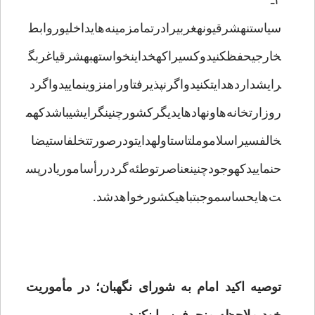
۳ـ
سیاستنهشرقیونهغربیرادرتمامزمینه‌هایداخلیوروابط
خارجیحفظکنیدوکسیراکهخداینخواستهبهشرقیاغربگ
رایشداردهدایتکنیدواگرنپذیرفتاورامنزوینماییدواگرد
روزارتخانه‌هاونهادهایدیگرکشورچنینگرایشیباشدکهم
خالفسیراسلاموملتاستاولهدایتودرصورتتخلفاستیضا
حنماییدکهوجودچنینعناصرتوطئه‌گردررأساموریادرپس
ت‌هایحساسموجبتباهیکشورخواهدشد.
توصیه اکید امام به شورای نگهبان؛ در مأموریت