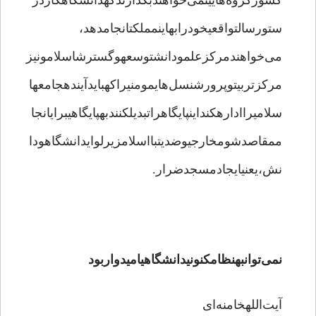
کشورگروه‌هایینمی‌خواهندبگذارندکهدانشگاهکاردر
ستورسالتواقعیخودرابهاینمملکتانجامدهد،
می‌خواهندمرکزعلمودانشتوسعهوگسترشاسلامونیز
مرکزتربیتوپرورشنسل‌هایمومنیراکهبایدآیندهجامعها
سلامیراادارهکنداینپایگاهراتبدیلکنندبهپایگاهیبرایانجا
ممقاصدشومخارجیوضدیتبااسلامزیرلوایدانشگاهودا
نش،یعنیایجادمسجدضرار.
نمی‌توانبهنظامکنونیدانشگاهیامیدواربود
آیت‌اللهخامنه‌ای