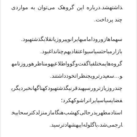
ذاشتهشد.درباره این گروهک می‌توان به مواردی
چند پرداخت.
سهماهازورودامامبهایرانوپیروزیانقلابگذشتهبود.
بازارمباحثسیاسیواعتقادیهم‌چنانداغبود.
گروه‌هایمختلفباگفت‌وگوواطلاعیهومناظرهوروزنامه
و…سعیدرترویجنظراتخودداشتند.
چندروزیازترورسپهبدقرنیگذشتهبودکهناگهانخبردیگری
فضایسیاسیایرانراشوکهکرد؛
استادمطهریدرحالی‌کهشب‌هنگامازمنزلدکترسحابیخ
ارجمی‌شد،باگلوله‌ایبهشهادترسید.