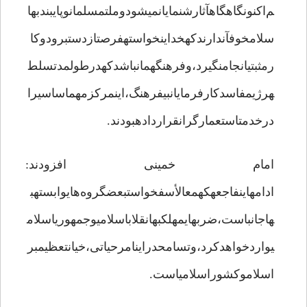
م‌اکنونگاه‎گاهآثارشنمایانمی‎شودوملتمسلمانوپایبندبها
سلامخوفآندارندکهخداینخواستهفرصتازدستبرودوکا
رمثبتیانجامنگیرد،وفرهنگهمانباشدکهدرطولمدتسلط
هرژیمفاسدکارفرمایانبی‎فرهنگ،اینمرکزمهماساسیرا
درخدمتاستعمارگرانقراردادهبودند.
امام خمینی افزودند:
ادامهاینفاجعهکهمع‎الأسفخواستبعضگروه‌هایوابستهب
هاجانباست،ضربه‎ایمهلکبهانقلاباسلامیوجمهوریاسلام
یواردخواهدکرد،وتسامحدراینامرحیاتی،خیانتعظیمبر
اسلاموکشوراسلامیاست.