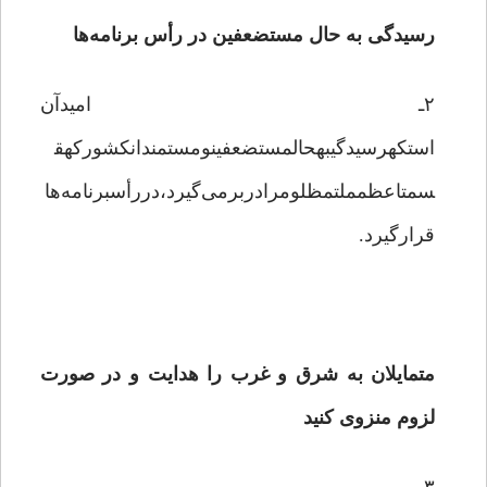
رسیدگی به حال مستضعفین در رأس برنامه‌ها
۲ـ امیدآن
استکهرسیدگیبهحالمستضعفینومستمندانکشورکهق
سمتاعظمملتمظلومرادربرمی‌گیرد،دررأسبرنامه‌ها
قرارگیرد.
متمایلان به شرق و غرب را هدایت و در صورت
لزوم منزوی کنید