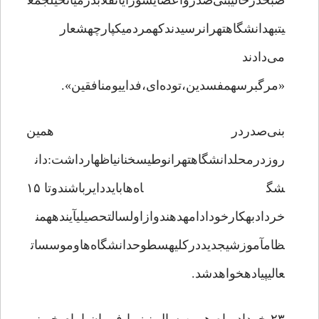
صبحدرحالیبنی‌صدرواعضایشورایانقلابدرمیانخیلجمع
یتبهدانشگاهتهرانرسیدندکهمردمیکپارچهشعار
می‌دادند
«مرگبرسهمفسدین،توده‌ای،فداییومنافقین».
بنی‌صدردر همین
روزدرمحلدانشگاهتهرانوطیسخنانیاظهارداشت:دان
شگاه‌هابایددایرباشندوتا ۱۵
خردادبهکارخودادامهدهندوازاولسالتحصیلیآیندههمن
ظامآموزشیجدیددرکلیهسطوحدانشگاه‌هاوموسسات
عالیپیادهخواهدشد.