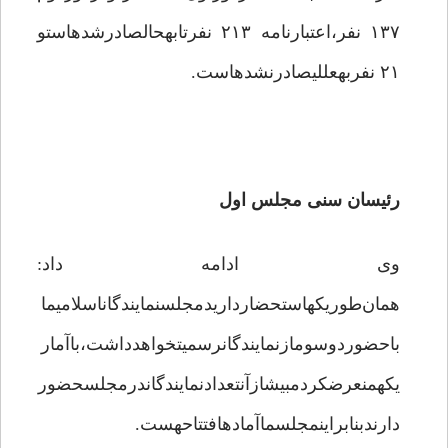
۱۳۷ نفر،اعتبارنامه ۲۱۳ نفرتابهحالصادرشدهاستو
۲۱ نفربهعللیصادرنشدهاست.
رئیسان سنی مجلس اول
وی ادامه داد:
همان‌طوریکهاستحضارداریدمجلسنمایندگاناسلامیما
باحضوردوسومازنمایندگانرسمیتخواهدداشت،باآمار
یکهمنعرضکردمبیشازآنتعدادنمایندگاندرمجلسحضور
دارندبنابراینمجلسماآمادهافتتاحهست.