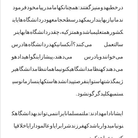
درخطبهدومنیزگفتند:همچنانکهامامدرپیامخودفرمود
ندمانیازبهاینداریمکهدرسطحجامعهودردانشگاه‌هایاین
کشورهمتعلیمباشدوهمتزکیه،چقدردانشگاه‌هابهاینر
سالتعمل می‌کنند؟آنکسانیکهدردانشگاه‌هادرس
می‌خوانندویادرس می‌دهند،پیشازاینگواهیدادهو
می‌دهندکهنظامدانشگاهیکنونیماهماننظامدانشگاهیر
ژیمگذشتهاستواینفرصتپیدانشدهاستکهاینسازمانوسی
ستمبهکلیدگرگونشود.
ایشانادامهدادند:ملتمسلمانایراننمی‌تواندبهدانشگاهک
نونیامیدوارباشدکهفرزندشرابرایاوعالمودارایاخلاقپا