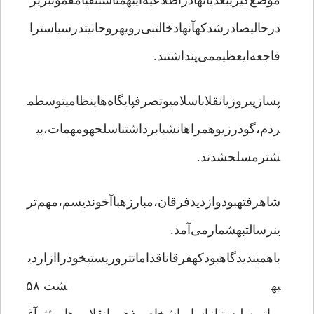
موضع‌گیریبعدیآنهادراطلاعیه‌ایبهمناسبتقیامقموتبریز
درحالیصادرشدکهآنهادخالتبی‌رویهروحانیتدرسیاسترا
فاجعه‌ایعظیممی‌پنداشتند.
پسازپیروزیانقلاباسلامیوتصرفپایگاه‌هاینظامیتوسطم
ردم،گودرزیوهمراهانشبابرداشتناسلحهومهمات،بی
شترمسلحشدند.
شاهرفتهبودوازدیدفرقان،مبارزهباآخوندیسم،مهم‌تر
ینرسالتبهشمارمی‌آمد.
باهمیندیدگاهبودکهفرقاناقداماتتروریستیخودراازاردی
بهشت ۵۸