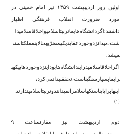
اولین روز اردیبهشت ۱۳۵۹ نیز امام خمینی در
مورد ضرورت انقلاب فرهنگی اظهار
داشتند:اگردانشگاه‌هایماتربیتاسلامیواخلاقاسلامیدا
شت،میدانزدوخوردعقایدیکهمضرّبهحالاینمملکتاستن
می‎شد.
اگراخلاقاسلامیدرایندانشگاه‌هابوداینزدوخوردهاییکهب
رایمابسیارسنگیناست،تحققپیدانمی‌کرد،
اینهابرایایناستکهاسلامرانمی‎دانندوتربیتاسلامیندارند.
(۱)
دوم اردیبهشت نیز مقارنساعت ۹