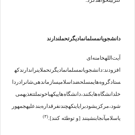
کتربیتخواهدکرد.
دانشجویانمسلمانمادیگرتحملندارند
آیت‌اللهخامنه‌ای
افزودند:دانشجویانمسلمانمادیگرتحملاینراندارندکه
ستادگروه‌هایمسلحضداسلامیسازماندهی‌شانرادردا
خلدانشگاه‌هابکنند،دانشگاه‌هاییکهباخونملتتغذیهمی‌
شود،مرکزیشودبرایاینکهچندنفرقداره‌بندعلیهجمهور
(۳)
یاسلامیآنجابنشینند [و توطئه کنند].