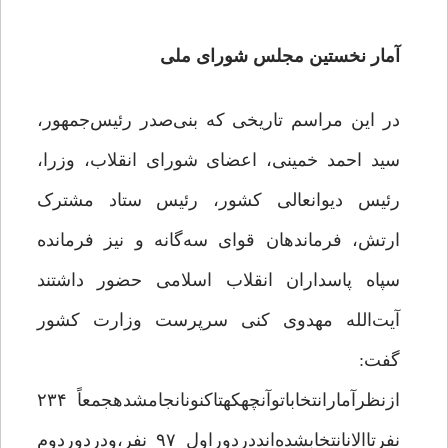
آمار نخستین مجلس شورای ملی
در این مراسم تاریخی که بنی‌صدر رئیس‌جمهور،
سید احمد خمینی، اعضای شورای انقلاب، وزرا،
رئیس دیوانعالی کشور، رئیس ستاد مشترک
ارتش، فرماندهان قوای سه‌گانه و نیز فرمانده
سپاه پاسداران انقلاب اسلامی حضور داشتند
آیت‌الله مهدوی کنی سرپرست وزارت کشور
گفت:
ازنظرآمارانتخاباتوآنچهکهتاکنونانجامشدهجمعاً ۲۳۴
نفرتاالانانتخابشده‌انددردوراول ۹۷ نفر،ودردوردوم