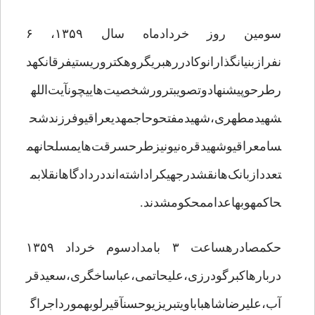
سومین روز خردادماه سال ۱۳۵۹، ۶
نفرازبنیانگذارانوکادررهبریگروهکتروریستیفرقانکهد
رطرحوپیشنهادوتصویبترورشخصیت‌هاییچونآیت‌الله
شهیدمطهری،شهیدمفتحوحاجمهدیعراقیوفرزندشح
سامعراقیوشهیدقره‌نیونیزطرحسرقت‌هایمسلحانهم
تعددازبانک‌هانقشدرجهیکراداشته‌انددردادگاهانقلابم
حاکمهوبهاعداممحکومشدند.
حکمصادرهساعت ۳ بامدادسوم خرداد ۱۳۵۹
دربارهاکبرگودرزی،علیحاتمی،عباساخگری،سعیدقر
آب،علیرضاشاهباباویتبریزیوحسنآقیرلوبهمورداجراگ