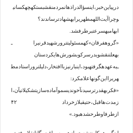
درپیاین‌خبر،اینسؤالدراذهانمردمنقشبستکهچهکسانی
وچراآیت‌اللهمطهریرابهشهادترساندند؟
ابهامبهسرعتبرطرفشد.
«گروهفرقان»کهمسئولیتترورشهیدقرنیرا ـ
بهعلتنقشویدرسرکوبشورش‌هایکردستان
ـبه‌عهدهگرفتهبود،اینبارنیزباافتخار،دلیلتروراستادمط
هریرااین‌گونهاعلامکرد:
«فکربهقدرترسیدنآخوندیسموآماده‌سازیتشکیلاتیآن،ا
زمدت‌هاقبل،حتیقبلازخرداد ۴۲
ازطرفاوطرحشدهبود.»