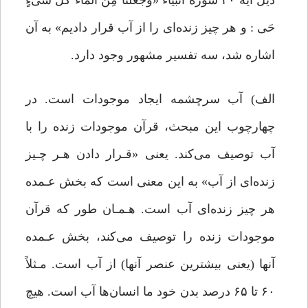
ذیل آیه ۳۰ سوره انبیاء «وَجَعَلْنَا مِنَ الْمَاء کُلَّ شَیْءٍ
حَی : و هر چیز زنده‌ای را از آب قرار دادیم» به آن
اشاره شد، سه تفسیر مشهور وجود دارد.
الف) آب سرچشمه ایجاد موجودات است. در
چهارچوب این مبحث، قرآن موجودات زنده را با
آب توصیف می‌کند. یعنی «قـرار دادن هـر چـیز
زنده‌ای از آب» به این معنی است که بخش عـمده
هر چیز زنده‌ای آب است. هـمـان ‌طور که قرآن
موجودات زنده را توصیف می‌کند، بخش عـمده
آنها (یعنی بیشترین عنصر آنها) از آب است. مـثلاً
۶۰ تا ۶۵ درصد بدن خود ما انسان‌ها آب است. هیچ