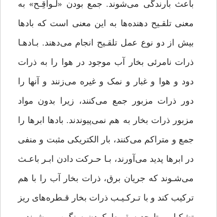
باعث بارندگی می‌شوند. جمع بودن «لَـواقِـح» به
معنی تلقـیح دهنده‌ها به این معنی است که بادها
بیش از دو نوع عمل تلقـیح انجام می‌دهند. بـادهـا
ذرات نامرئی بخار آب موجود در هوا را به ذرات
دود و هوا و غبار و نمک و غیره می‌زنند و آنها را
دور ذرات مزبور جمع می‌کنند، زیرا بدون مواد
مزبور ذرات بخار به هم نمی‌پیوندند. بادها ابرها را
جمع و متراکم می‌کنند، بار الکتریکی مثبت و منفی
در ابرها پدید می‌آورند، بـا حـرکت دادن ابـر باعـث
می‌شـوند که جریان برق، ذرات بخار آب را با هم
ترکیب کند و با تـرکـیـب ذرات بخار قـطره‌های ریز