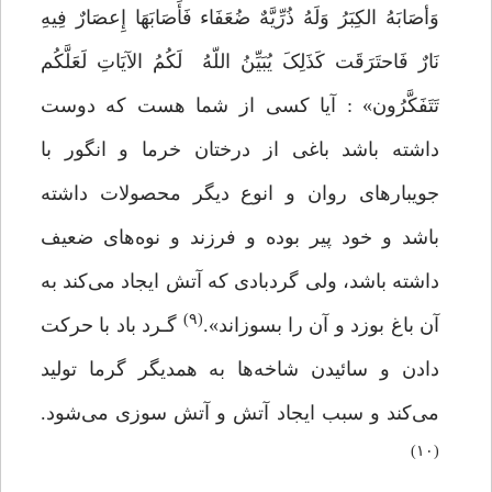
وَأصَابَهُ الکِبَرُ وَلَهُ ذُرِّیَّهٌ ضُعَفَاء فَأَصَابَهَا إِعصَارٌ فِیهِ
نَارٌ فَاحتَرَقَت کَذَلِکَ یُبَیِّنُ اللّهُ لَکُمُ الآیَاتِ لَعَلَّکُم
تَتَفَکَّرُون» : آیا کسی از شما هست که دوست
داشته باشد باغی از درختان خرما و انگور با
جویبارهای روان و انوع دیگر محصولات داشته
باشد و خود پیر بوده و فرزند و نوه‌های ضعیف
داشته باشد، ولی گردبادی که آتش ایجاد می‌کند به
(۹)
آن باغ بوزد و آن را بسوزاند».
گـرد باد با حرکت
دادن و سائیدن شاخه‌ها به همدیگر گرما تولید
می‌کند و سبب ایجاد آتش و آتش سوزی می‌شود.
(۱۰)