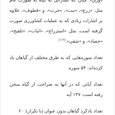
«ورق». چنان که اشاراتی به گیاه به صورت عام
مثل: «زرع»، «نبت»، «حرث»، و «قطوف»، علاوه
بر اشارات زیادی که به عملیات کشاورزی صورت
گرفته است، مثل «استزراع»، «انبات»، «تلقیح»،
(۱۶)
«حصاد»، و «سَقی».
تعداد سوره‌هایی که به طرق مختلف از گیاهان یاد
کرده‌اند: ۵۴ سوره
تعداد آیاتی که در آنها به صراحت از گیاه سخن
رفته است: ۱۳۷ آیه
تعداد یادکرد گیاهان بدون عنوان (با تکرار): ۶۰