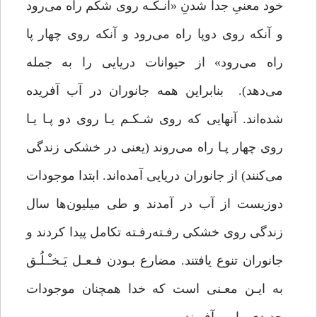
خود معنیِ جدا شدنِ «آنـکـه روی شکم راه می‌رود
و آنکه روی دوپا راه می‌رود و آنکه روی چهار پا
راه می‌رود» از حیوانات دریایی را به جمله
می‌دهد). بنابراین همه جانوران در آب آفریده
شده‌اند. آنهایی که روی شـکـم یـا روی دو پـا یـا
روی چهار پـا راه می‌روند (یعنی در خشکی زندگی
می‌کنند) از جانوران دریایی آمده‌اند. ابتدا موجودات
دوزیست از آب در آمدند و طی میلیون‌ها سال
زندگی روی خشکی رفـته‌رفـته تکامل پیدا کردند و
جانوران تنوع یافتند. مضارع بـودن فـعـل یَـخـْـلُـق
به ایـن معـنی است که خدا همچنان موجودات