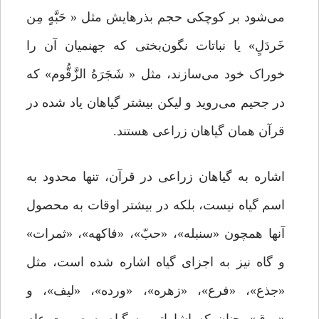
می‌شود بر کوچکی حجم بذرهایش مثل « حَبَّهٍ مِن
خَردَلٍ» یا نباتات نگون‌بختی که جهنمیان آن را
خوراک خود می‌سازند، مثل « شَجَرَهُ الزَّقُّوم» که
در جحیم می‌روید و لیکن بیشتر گیاهان یاد شده در
قرآن همان گیاهان زراعی هستند.
اشاره به گیاهان زراعی در قرآن، تنها محدود به
اسم گیاه نیست، بلکه در بیشتر اوقات به محصول
آنها همچون «سنبله»، «حبّ»، «فاکهه»، «ثمرات»
و گاه نیز به اجزای گیاه اشاره شده است، مثل
«جذع»، «فرع»، «زهره»، «ورده»، «لیف»، و