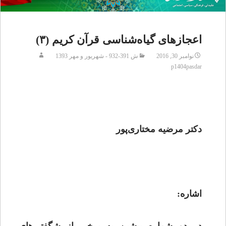
اعجازهای گیاه‌شناسی قرآن کریم (۳)
نوامبر 30, 2016
ش 391-932 - شهریور و مهر 1393
p1404pasdar
دکتر مرضیه مختاری‌پور
اشاره: