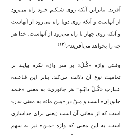
آفرید. بنابراین آنکه روی شـکـم خـود راه می‌رود
از آنهاست و آنکه روی دوپا راه می‌رود از آنهاست
و آنکه روی چهار پا راه می‌رود از آنهاست. خدا هر
(۱۳)
چه را بخواهد می‌آفریند».
وقـتی واژه «کُـلّ» بر سر واژه نکره بیایـد بر
تمامیت نوع آن دلالت می‌کند. بنابر این قـاعـده
عـبارتِ «کُـلّ دابّـهٍ= هر جانوری» به معنی «هـمه
جانوران» است و مِـنْ در «مِـن ماء» به معنی «در»
است که از معانی آن است (یعنی برای جداسازی
است. به این معنی که واژه «مِـن» نیز به سهم