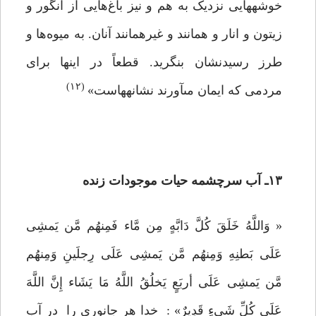
خوشه‏هایى نزدیک به هم و نیز باغ‌هایى از انگور و
زیتون و انار و همانند و غیرهمانند آنان. به میوه‌ها و
طرز رسیدنشان بنگرید. قطعاً در اینها براى
(۱۲)
مردمى که ایمان مى‏آورند نشانه‏هاست»
۱۳ـ آب سرچشمه حیات موجودات زنده
« وَاللَّهُ خَلَقَ کُلَّ دَابَّهٍ مِن مَّاء فَمِنهُم مَّن یَمشِی
عَلَی بَطنِهِ وَمِنهُم مَّن یَمشِی عَلَی رِجلَینِ وَمِنهُم
مَّن یَمشِی عَلَی أربَعٍ یَخلُقُ اللَّهُ مَا یَشَاء إِنَّ اللَّهَ
عَلَی کُلِّ شَیءٍ قَدِیرٌ» : خدا هر جانوری را در آب