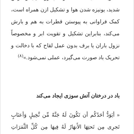
شدید، یونیزه شدن هوا و تشکیل ازن همراه است،
کمک فراوانی به پیوستن قطرات به هم و بارش
می‌کند، بنابراین تشکیل و تقویت ابر و مخصوصاً
نزول باران یا برف بدون عمل لقاح که با دخالت و
(۸)
تحریک باد صورت می‌گیرد،‌ عملی نمی‌شود.»
باد در درختان آتش سوزی ایجاد می‌کند
« أیَوَدُّ أحَدُکُم أن تَکُونَ لَهُ جَنَّهٌ مِّن نَّخِیلٍ وَأعنَابٍ
تَجرِی مِن تَحتِهَا الأَنهَارُ لَهُ فِیهَا مِن کُلِّ الثَّمَرَاتِ