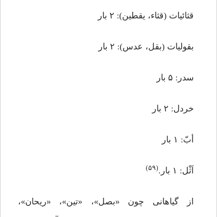
قثائیات (قثاء، یقطین): ۲ بار
بقولیات (بقل، عدس): ۲ بار
سدر: ۵ بار
خردل: ۲ بار
أبّ: ۱ بار
(۵۹)
اَثْل: ۱ بار.
از گیاهانی چون «بصل»، «تین»، «ریحان»،