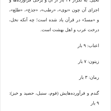
نخیل: به تکرار ۲۷ بار از آن و برخی فراورده‌ها و
اجزای آن چون «نوی»، «رطب»، «جذع»، «طلع»،
و «مسدّ» در قرآن یاد شده است؛ چه آنکه نخل،
درخت عرب و اهل بهشت است.
اعناب: ۹ بار
زیتون: ۷ بار
رمان: ۳ بار
گندم و فرآورده‌هایش (فوم، سنبل، حصید و خبز):
۹ بار