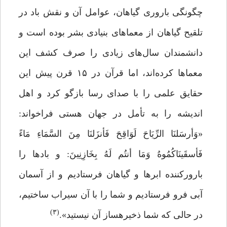
چگونگی باروری گیاهان، عوامل آن و نقش باد در
تلقیح گیاهان از معماهای بنیادی بشر بوده است و
دانشمندان سال‌های زیادی را صرف کشف این
معماها کرده‌اند، اما قرآن در ۱۵ قرن پیش این
حقایق علمی را با صدای رسا بازگو کرد و اهل
اندیشه را به تأمل در جهان هستی فراخواند:
«وَأرسَلنَا الرِّیَاحَ لَوَاقِحَ فَأنزَلنَا مِنَ السَّمَاءِ مَاءً
فَأسقَینَاکُمُوهُ وَمَا أنتُم لَهُ بِخَازِنِینَ: و بادها را
بارورکننده ابرها و گیاهان فرستادیم و از آسمان
آبى فرو فرستادیم و شما را با آن سیراب ساختیم،
(۳)
در حالى که شما ذخیره‏ساز آن نیستید».