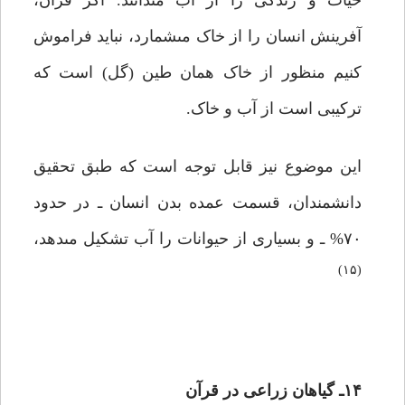
حیات و زندگى را از آب مى‏دانند. اگر قرآن،
آفرینش انسان را از خاک مى‏شمارد، نباید فراموش
کنیم منظور از خاک همان طین (گل) است که
ترکیبى است از آب و خاک.
این موضوع نیز قابل توجه است که طبق تحقیق
دانشمندان، قسمت عمده بدن انسان ـ در حدود
۷۰% ـ و بسیارى از حیوانات را آب تشکیل مى‏دهد،
(۱۵)
۱۴ـ گیاهان زراعی در قرآن