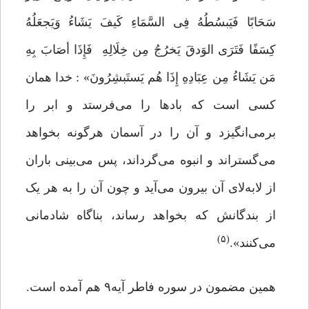
سَحَابًا فَیَبسُطُهُ فِی السَّمَاءِ کَیفَ یَشَاءُ وَیَجعَلُهُ
کِسَفًا فَتَرَى الوَدقَ یَخرُجُ مِن خِلَالِهِ فَإِذَا أصَابَ بِهِ
مَن یَشَاءُ مِن عِبَادِهِ إِذَا هُم یَستَبشِرُونَ» : خدا همان
کسی است که بادها را می‌فرستد و ابر را
برمی‌انگیزد و آن را در آسمان هرگونه بخواهد‌
می‌گستراند و انبوه می‌گرداند، ‌پس می‌بینی باران
از لابه‌لای آن بیرون می‌آید و چون آن را به هر یک
از بندگانش که بخواهد رساند،‌ بناگاه شادمانی
(۵)
می‌کنند».
همین مضمون در سوره فاطر آیه۹ هم آمده است.