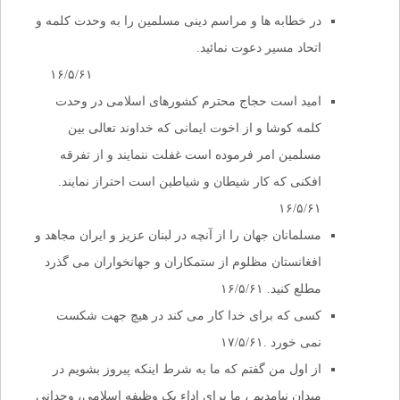
در خطابه ها و مراسم دینی مسلمین را به وحدت کلمه و
اتحاد مسیر دعوت نمائید.
۱۶/۵/۶۱
امید است حجاج محترم کشورهای اسلامی در وحدت
کلمه کوشا و از اخوت ایمانی که خداوند تعالی بین
مسلمین امر فرموده است غفلت ننمایند و از تفرقه
افکنی که کار شیطان و شیاطین است احتراز نمایند.
۱۶/۵/۶۱
مسلمانان جهان را از آنچه در لبنان عزیز و ایران مجاهد و
افغانستان مظلوم از ستمکاران و جهانخواران می گذرد
مطلع کنید. ۱۶/۵/۶۱
کسی که برای خدا کار می کند در هیچ جهت شکست
نمی خورد .۱۷/۵/۶۱
از اول من گفتم که ما به شرط اینکه پیروز بشویم در
میدان نیامدیم ، ما برای اداء یک وظیفه اسلامی، وجدانی