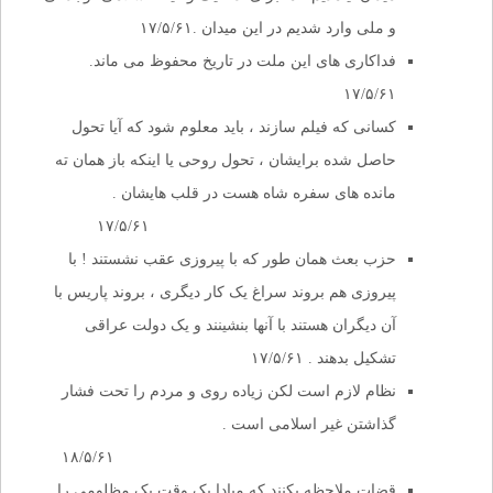
و ملی وارد شدیم در این میدان .۱۷/۵/۶۱
فداکاری های این ملت در تاریخ محفوظ می ماند.
۱۷/۵/۶۱
کسانی که فیلم سازند ، باید معلوم شود که آیا تحول
حاصل شده برایشان ، تحول روحی یا اینکه باز همان ته
مانده های سفره شاه هست در قلب هایشان .
۱۷/۵/۶۱
حزب بعث همان طور که با پیروزی عقب نشستند ! با
پیروزی هم بروند سراغ یک کار دیگری ، بروند پاریس با
آن دیگران هستند با آنها بنشینند و یک دولت عراقی
تشکیل بدهند . ۱۷/۵/۶۱
نظام لازم است لکن زیاده روی و مردم را تحت فشار
گذاشتن غیر اسلامی است .
۱۸/۵/۶۱
قضات ملاحظه بکنند که مبادا یک وقت یک مظلومی را