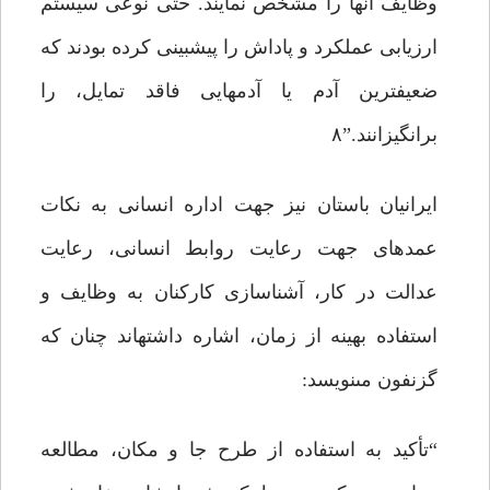
وظایف آنها را مشخص نمایند. حتى نوعى سیستم
ارزیابى عملکرد و پاداش را پیش‏بینى کرده بودند که
ضعیف‏ترین آدم یا آدم‏هایى فاقد تمایل، را
برانگیزانند.”۸
ایرانیان باستان نیز جهت اداره انسانى به نکات
عمده‏اى جهت رعایت روابط انسانى، رعایت
عدالت در کار، آشناسازى کارکنان به وظایف و
استفاده بهینه از زمان، اشاره داشته‏اند چنان که
گزنفون مى‏نویسد:
“تأکید به استفاده از طرح جا و مکان، مطالعه