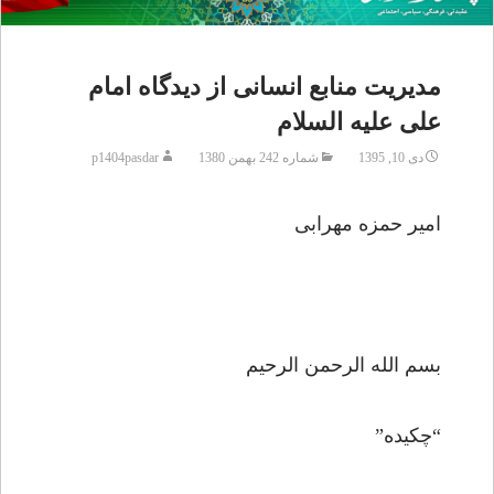
مدیریت منابع انسانى از دیدگاه امام
على علیه السلام
دی 10, 1395
شماره 242 بهمن 1380
p1404pasdar
امیر حمزه مهرابى
بسم الله الرحمن الرحیم
“چکیده”