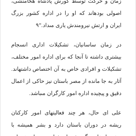
زمان و حرکت توسط کورش پادشاه هخامنشى،
اصولى بوده‏اند که او را در اداره کشور بزرگ
ایران و ارتش نیرومندش یارى مى‏داد.”۹
در زمان ساسانیان، تشکیلات ادارى انسجام
بیشترى داشته تا آنجا که براى اداره امور مختلف،
تشکیلات و افرادى خاص به آن اختصاص داشته‏اند.
آثار به جا مانده از مصر باستان نیز حاکى از اعمال
دقیق و پیچیده اداره امور کارگران مى‏باشد.
على اى حال، هر چند فعالیت‏هاى امور کارکنان
ریشه در دوران باستان دارد و بشر همیشه با