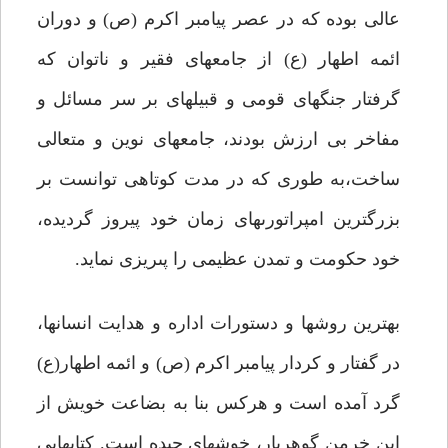
عالى بوده که در عصر پیامبر اکرم (ص) و دوران
ائمه اطهار (ع) از جامعه‏اى فقیر و ناتوان که
گرفتار جنگهاى قومى و قبیله‏اى بر سر مسائل و
مفاخر بى ارزش بودند، جامعه‏اى نوین و متعالى
ساخت،به طورى که در مدت کوتاهى توانست بر
بزرگترین امپراتورى‏هاى زمان خود پیروز گردیده،
خود حکومت و تمدن عظیمى را پى‏ریزى نماید.
بهترین روش‏ها و دستورات اداره و هدایت انسان‏ها،
در گفتار و کردار پیامبر اکرم (ص) و ائمه اطهار(ع)
گرد آمده است و هرکس بنا به بضاعت خویش از
این خرمن گوهربار، خوشه‏اى چیده است. کتابهایى