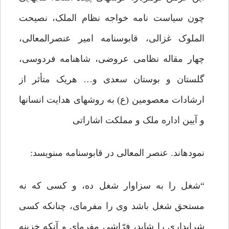
چون سیاست نامه خواجه نظام الملک، نصیحت
الملوک غزالى، قابوسنامه امیر عنصرالمعالى،
چهار مقاله نظامى عروضى، شاهنامه فردوسى،
گلستان و بوستان سعدى و… هریک متأثر از
ارشادات معصومین (ع) به روش‏هاى هدایت انسان‏ها
و آیین اداره ملک و مملکت اشاراتى
نموده‏اند. عنصر المعالى در قابوسنامه مى‏نویسد:
“شغل را به سزاوار شغل ده، و کسى که نه
مستحق شغل باشد وى را مفرماى، چنانکه کسى
شرابدارى را شاید، فرّاشى مفرماى و آنکه خزینه