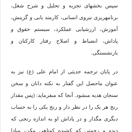
سپس بخش‏هاى تجزیه و تحلیل و شرح شغل،
برنامه‏ریزى نیروى انسانى، کارمند یابى و گزینش،
آموزش، ارزشیابى عملکرد، سیستم حقوق و
پاداش، انضباط و اصلاح رفتار کارکنان و
بازنشستگى.
در پایان ترجمه حدیثى از امام على (ع) نیز به
عنوان ماحصل این گفتار به نکته دانان و سخن
سنجان هدیه مى‏شود. آنجا که مى‏فرماید: (پس مقدار
رنج هر یک را در نظر دار و رنج یکى را به حساب
دیگرى مگذار و در پاداش او به اندازه رنجى که
دیده و زحمتى که کشیده کوتاهى مکن، مبادا