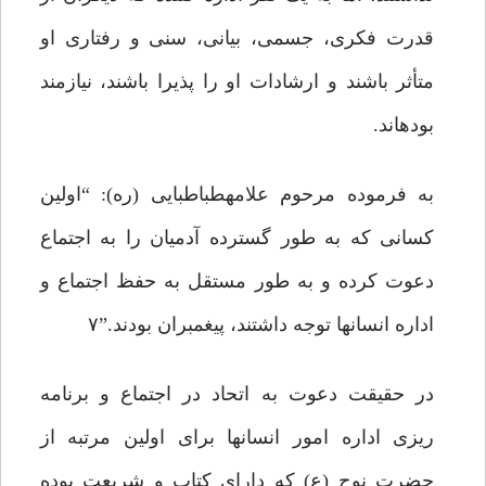
قدرت فکرى، جسمى، بیانى، سنى و رفتارى او
متأثر باشند و ارشادات او را پذیرا باشند، نیازمند
بوده‏اند.
به فرموده مرحوم علامه‏طباطبایى (ره): “اولین
کسانى که به طور گسترده آدمیان را به اجتماع
دعوت کرده و به طور مستقل به حفظ اجتماع و
اداره انسان‏ها توجه داشتند، پیغمبران بودند.”۷
در حقیقت دعوت به اتحاد در اجتماع و برنامه
ریزى اداره امور انسان‏ها براى اولین مرتبه از
حضرت نوح (ع) که داراى کتاب و شریعت بوده