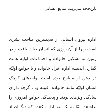
تاریخچه مدیریت منابع انسانى
اداره نیروى انسانى از قدیمى‏ترین مباحث بشرى
است زیرا از آن روزى که انسان حیات یافت و در
زمین به تشکیل خانواده و اجتماعات اولیه همت
گمارد، اندیشه اداره افراد خانواده و یا جوامع اولیّه
در ذهن او مطرح بوده است. واحدهاى کوچک
انسان اولیّه مانند خانواده، قبیله و… گرچه داراى
سادگى ویژه‏اى بودند و پیچیدگى جوامع امروزى را
نداشتند، امّا به یک نفر اداره کننده که دیگران از