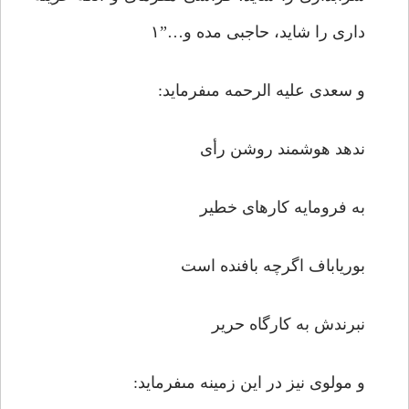
دارى را شاید، حاجبى مده و…”۱
و سعدى علیه الرحمه مى‏فرماید:
ندهد هوشمند روشن رأى
به فرومایه کارهاى خطیر
بوریاباف اگرچه بافنده است
نبرندش به کارگاه حریر
و مولوى نیز در این زمینه مى‏فرماید: