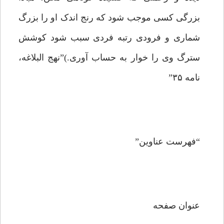
بزرگى کسى موجب شود که رنج اندک او را بزرگ
شمارى و فرودى رتبه فردى سبب شود کوشش
سترگ وى را خوار به حساب آورى.)”نهج البلاغه،
نامه ۳۵”
“فهرست عناوین”
عنوان صفحه