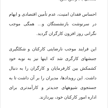
احساس فقدان امنیت، عدم تأمین اقتصادى و ابهام
در سرنوشت بازنشستگان و… همگى موجب
نگرانى روز افزون کارگران گردید.
این فرایند موجب نارضایتى کارکنان و شکل‏گیرى
جنبش‏هاى کارگرى شد که این‏ها نیز به نوبه خود
کشمکش بین کارفرمایان و کارگران را به دنبال
داشت. این رویدادها، مدیران را بر آن داشت تا به
جستجوى شیوه‏هاى جدیدتر و کارآمدترى براى
اداره امور کارکنان خود، بپردازند.