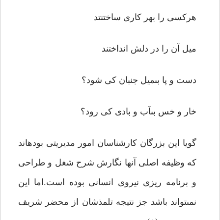
هرکسى را بهر کارى ساختنتد
میل آن را در دلش انداختند
دست و پا بى‏میل جنبان کى شود؟
خار و خس بى‏آب و بادى کى رود؟
گویا این بزرگان کارشناسان امور مدیریتى بوده‏اند
که وظیفه اصلى آنها نگارش شرح شغل و طراحى
و برنامه ریزى نیروى انسانى بوده است.اما این
نمى‏تواند باشد جز نتیجه تلمذشان از محضر شریف