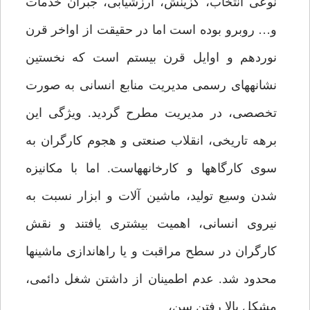
نوعى انتخاب، گزینش، ارزشیابى، جبران خدمات
و… روبرو بوده است اما در حقیقت از اواخر قرن
نوردهم و اوایل قرن بیستم است که نخستین
نشانه‏هاى رسمى مدیریت منابع انسانى به صورت
تخصصى، در مدیریت مطرح گردید. ویژگى این
برهه تاریخى، انقلاب صنعتى و هجوم کارگران به
سوى کارگاه‏ها و کارخانه‏هاست. اما با مکانیزه
شدن وسیع تولید، ماشین آلات و ابزار نسبت به
نیروى انسانى، اهمیت بیشترى یافتند و نقش
کارگران در سطح مراقبت و یا راه‏اندازى ماشین‏ها
محدود شد. عدم اطمینان از داشتن شغل دائمى،
مشکل بالا رفتن سن،