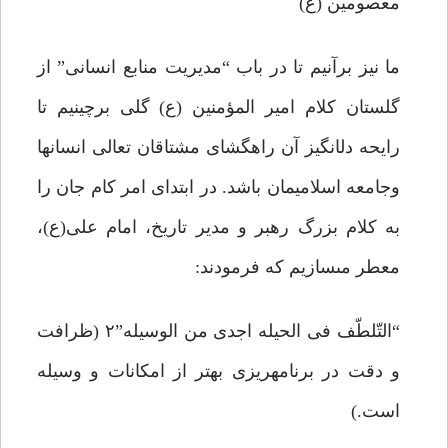
معصومین (ع)
ما نیز برآنیم تا در باب “مدیریت منابع انسانى” از
گلستان کلام امیر المؤمنین (ع) گلى برچینیم تا
رایحه دل‏انگیز آن راهگشاى مشتاقان تعالى انسان‏ها
وجامعه اسلامیمان باشد. در ابتداى امر کام جان را
به کلام بزرگ رهبر و مدیر تاریخ، امام على(ع)،
معطر مى‏سازیم که فرمودند:
“التّلطّف فى الحیله اجدى من الوسیله”۲ (ظرافت
و دقت در برنامه‏ریزى بهتر از امکانات و وسیله
است.)