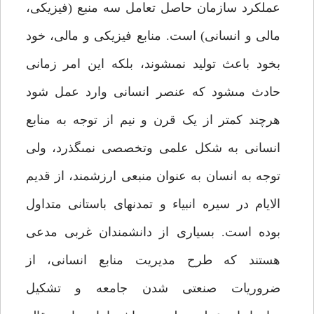
عملکرد سازمان حاصل تعامل سه منبع (فیزیکى،
مالى و انسانى) است. منابع فیزیکى و مالى، خود
بخود باعث تولید نمى‏شوند، بلکه این امر زمانى
حادث مى‏شود که عنصر انسانى وارد عمل شود
هرچند کمتر از یک قرن و نیم از توجه به منابع
انسانى به شکل علمى وتخصصى نمى‏گذرد، ولى
توجه به انسان به عنوان منبعى ارزشمند، از قدیم
الایام در سیره انبیاء و تمدن‏هاى باستانى متداول
بوده است. بسیارى از دانشمندان غربى مدعى
هستند که طرح مدیریت منابع انسانى، از
ضروریات صنعتى شدن جامعه و تشکیل