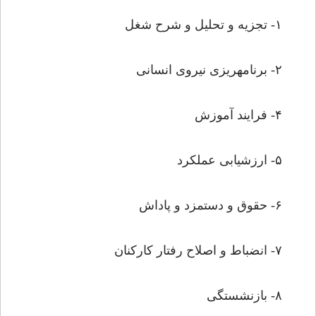
۱- تجزیه و تحلیل و شرح شغل
۲- برنامه‏ریزى نیروى انسانى
۴- فرایند آموزش
۵- ارزشیابى عملکرد
۶- حقوق و دستمزد و پاداش
۷- انضباط و اصلاح رفتار کارکنان
۸- بازنشستگى