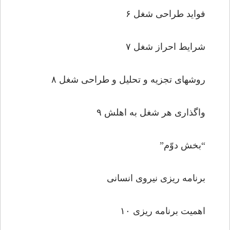
فواید طراحى شغل ۶
شرایط احراز شغل ۷
روشهاى تجزیه و تحلیل و طراحى شغل ۸
واگذارى هر شغل به اهلش ۹
“بخش دوّم”
برنامه ریزى نیروى انسانى
اهمیت برنامه ریزى ۱۰