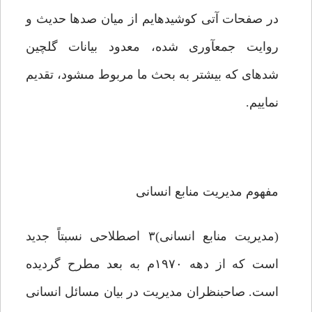
در صفحات آتى کوشیده‏ایم از میان صدها حدیث و
روایت جمع‏آورى شده، معدود بیانات گلچین
شده‏اى که بیشتر به بحث ما مربوط مى‏شود، تقدیم
نماییم.
مفهوم مدیریت منابع انسانى
(مدیریت منابع انسانى)۳ اصطلاحى نسبتاً جدید
است که از دهه ۱۹۷۰م به بعد مطرح گردیده
است. صاحب‏نظران مدیریت در بیان مسائل انسانى