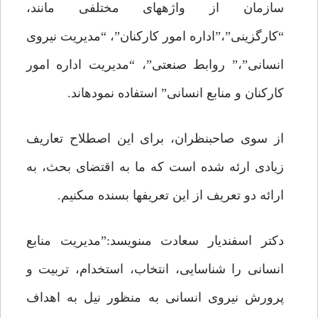
سازمان از واژه‏هاى مختلفى مانند،
“کارگزینى”،”اداره امور کارکنان”، “مدیریت نیروى
انسانى”،” روابط صنعتى”، “مدیریت اداره امور
کارکنان و منابع انسانى” استفاده نموده‏اند.
از سوى صاحب‏نظران، براى این اصطلاح تعاریف
زیادى ارئه شده است که ما به اقتضاى بحث، به
ارائه دو تعریف از این تعریف‏ها بسنده مى‏کنیم.
دکتر اسفندیار سعادت مى‏نویسد:”مدیریت منابع
انسانى را شناسایى، انتخاب، استخدام، تربیت و
پرورش نیروى انسانى به منظور نیل به اهداف