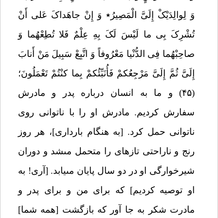
وَ لِوالِدَیْکْ إِلَیَّ الْمَصِیرُ
٭
وَ إِنْ جاهَداکَ عَلی أَنْ
تُشْرِکَ بِی ما لَیْسَ لَکَ بِهِ عِلْمٌ فَلا تُطِعْهُما وَ
صاحِبْهُما فِی الدُّنْیا مَعْرُوفاً وَ اتَّبِعْ سَبِیلَ مَنْ أَنابَ
إِلَیَّ ثُمَّ إِلَیَّ مَرْجِعُکمْ فَأُنَبِّئُکمْ بِما کنْتُمْ تَعْمَلُونَ؛
(۴۵)
و ما به انسان درباره پدر و مادرش
سفارش کردیم. مادرش او را با ناتوانى روى
ناتوانى حمل کرد. [به هنگام باردارى]، هر روز
رنج و ناراحتى تازه‏اى را متحمل مى‏شد و دوران
شیرخوارگى او در دو سال پایان مى‏یابد. [آرى! به
او توصیه کردیم] که براى من و براى پدر و
مادرت شکر به جا آور که بازگشت [همه شما]