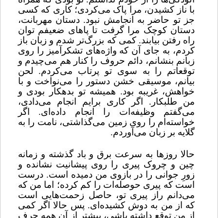
با ناز کشیدن، مرا پاک می‌کردی؛ کاری که کسی
جز تو حاضر به انجامش نبود. دستان مهربانت،
دستان کوچک مرا گرفت تا پاهای ضعیفم توان
راه رفتن بیابند. کمی که بزرگ‌تر شدم و زبان باز
کردم، به جای آن که واژه‌های تشکر‌آمیز را روی
زبانم بنشانم، دائم حروف را کنار هم می‌چیدم و
توقعاتم را به سوی تو پرتاب می‌کردم. لحن
بیانم، موسیقی خشن دستور را می‌نواخت و با
خواهش، غریبه بود. همیشه تو بدهکار بودی و
من طلبکار. اگر کاری برایم انجام می‌دادی،
می‌گفتم وظیفه‌ات را انجام داده‌ای. اگر
خواسته‌ام را روی زمین می‌گذاشتی، نامت را به
گلایه بر زبان می‌آوردم.
حالا روزها به سرعت برق و باد گذشته و زمانه
چین و چروک پیری را روی پیشانیت نشانده و
زورِ جوانی را در بازوی من دمیده است. درست
است که پیری حوصله‌ات را کم کرده؛ اما من که
می‌دانم راز پیری تو، حاصل زحمت‌هایی است
که از من به دوش کشیده‌ای. پس حالا اگر کمی
از من توقع داشته باشی، بیشتر از آن همه حرف