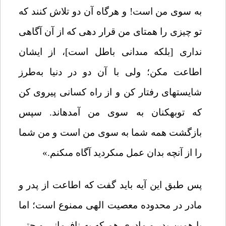
به سوى من است! و هرگاه آن دو تلاش کنند که
تو چیزى را همتاى من قرار دهى که از آن آگاهى
ندارى [بلکه مى‏دانى باطل است]، از ایشان
اطاعت مکن؛ ولى با آن دو در دنیا به‌طرز
شایسته‏اى رفتار کن و از راه کسانى پیروى کن
که توبه‏کنان به سوى من آمده‏اند. سپس
بازگشت همه شما به سوى من است و من شما
را از آنچه بدان عمل مى‏کردید آگاه مى‏کنم
.»
پس طبق این آیه باید گفت که اطاعت از پدر و
مادر در محدوده معصیت الهی ممنوع است؛ اما
با همین پدر و مادری هم که به نافرمانی و حتی