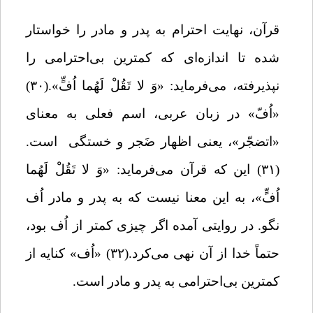
قرآن، نهایت احترام به پدر و مادر را خواستار
شده تا اندازه‌ای که کمترین بی‌احترامی را
نپذیرفته، می‌فرماید:
«وَ لا تَقُلْ لَهُما اُفٍّ
».(۳۰)
«‌اُفّ» در زبان عربی، اسم فعلی به معنای
«اتضجّر»، یعنی اظهار ضَجر و خستگی
است.
(۳۱) این که قرآن می‌فرماید:
«
وَ لا تَقُلْ لَهُما
اُفٍّ
»،
به این معنا نیست که به پدر و مادر اُف
نگو. در روایتی آمده اگر چیزی کمتر از اُف بود،
حتماً
خدا از آن نهی می‌کرد.(۳۲) «اُف» کنایه از
کمترین بی‌احترامی به پدر و مادر است.