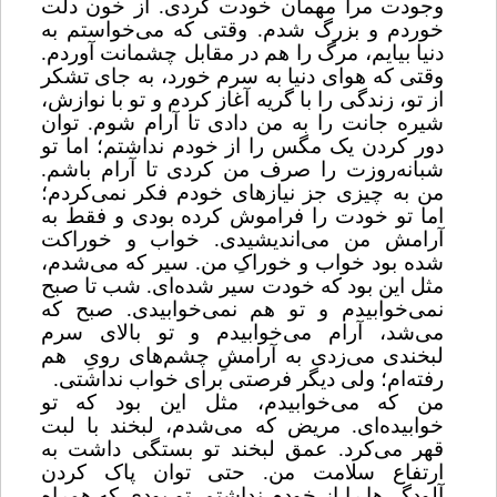
وجودت مرا مهمان خودت کردی. از خون دلت
خوردم و بزرگ شدم. وقتی که می‌خواستم به
دنیا بیایم، مرگ را هم در مقابل چشمانت آوردم.
وقتی که هوای دنیا به سرم خورد، به جای تشکر
از تو، زندگی را با گریه آغاز کردم و تو با نوازش،
شیره جانت را به من دادی تا آرام شوم. توان
دور کردن یک مگس را از خودم نداشتم؛ اما تو
شبانه‌روزت را صرف من کردی تا آرام باشم.
من به چیزی جز نیازهای خودم فکر نمی‌کردم؛
اما تو خودت را فراموش کرده بودی و فقط به
آرامش من می‌اندیشیدی. خواب و خوراکت
شده بود خواب و خوراکِ من. سیر که می‌شدم،
مثل این بود که خودت سیر شده‌ای. شب تا صبح
نمی‌خوابیدم و تو هم نمی‌خوابیدی. صبح که
می‌شد، آرام می‌خوابیدم و تو بالای سرم
لبخندی می‌زدی به آرامشِ چشم‌های رویِ
هم
رفته‌ام؛ ولی دیگر فرصتی برای خواب نداشتی.
من که می‌خوابیدم، مثل این بود که تو
خوابیده‌ای. مریض که می‌شدم، لبخند با لبت
قهر می‌کرد. عمق لبخند تو بستگی داشت به
ارتفاع سلامت من. حتی توان پاک کردن
آلودگی‌ها را از خودم نداشتم. تو بودی که همراه