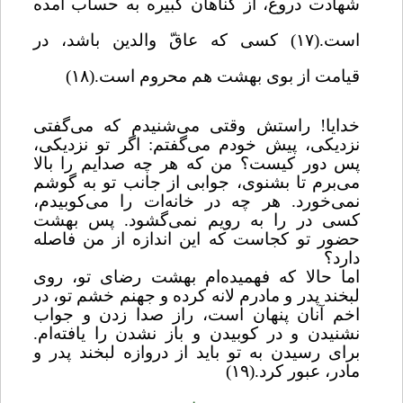
شهادت دروغ، از گناهان کبیره به حساب آمده
است.(۱۷) کسی که عاقّ والدین باشد، در
قیامت از بوی بهشت هم محروم است.(۱۸)
خدایا! راستش وقتی می‌شنیدم که می‌گفتی
نزدیکی، پیش خودم می‌گفتم: اگر تو نزدیکی،
پس دور کیست؟ من که هر چه صدایم را بالا
می‌برم تا بشنوی، جوابی از جانب تو به گوشم
نمی‌خورد. هر چه در خانه‌ات را می‌کوبیدم،
کسی در را به رویم نمی‌گشود. پس بهشت
حضور تو کجاست که این اندازه از من فاصله
دارد؟
اما حالا که فهمیده‌ام بهشت رضای تو، روی
لبخند پدر و مادرم لانه کرده و جهنم خشم تو، در
اخم آنان پنهان است، راز صدا زدن و جواب
نشنیدن و در کوبیدن و باز نشدن را یافته‌ام.
برای رسیدن به تو باید از دروازه لبخند پدر و
مادر، عبور کرد.(۱۹)