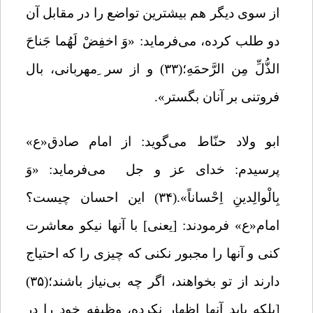
از سوی دیگر هم بیشترین تواضع را در مقابل آن
دو طلب کرده، می‌فرماید:
«وَ اخفِضْ لَهُما جَناحَ
الذُّلِّ مِن الرَّحمَهِ
؛(۳۳)
و از سر ِمهربانى، بال
فروتنى بر آنان بگستر».
ابو ولاد حنّاط می‌گوید: از امام صادق«ع»
پرسیدم: خدای عز و جل
می‌فرماید:
«
وَ
بِالْوالِدینِ اِحْساناً
»
.
(۳۴) این احسان چیست؟
امام«ع» فرمودند: [یعنی] با آنها نیکو معاشرت
کنی و آنها را مجبور نکنی که چیزی را که احتیاج
دارند از تو بخواهند، اگر چه بی‌نیاز باشند؛(۳۵)
[بلکه باید آنها اظهار نکرده، وظیفه خود را در