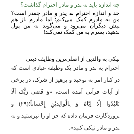
چه اندازه باید به پدر و مادر احترام گذاشت؟
حد و اندازه احترام به پدر و مادر چقدر است؟
من به مادرم کمک می‌‌کنم؛ اما مادرم باز هم
پیش دیگران می‌رود و می‌گوید به من پول
بدهید، پسرم به من کمک نمی‌کند!
نیکی به والدین از اصلی‌ترین وظایف دینی
احترام به پدر و مادر یک وظیفه عبادی است که
در کنار امر به توحید و پرهیز از شرک، در برخی
از آیات قرآنی آمده است،
«
وَ قَضی رَبُّک اَلّا
تَعْبُدُوا إلّا إیّاهُ وَ بِالْوالِدیْنِ إِحْساناً؛(۲۹)
و
پروردگارت فرمان داده که جز او را نپرستید و به
پدر و مادر نیکی کنید
»
.