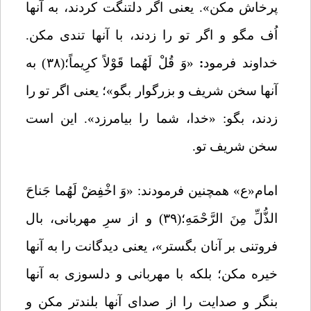
پرخاش مکن
»
. یعنی اگر دلتنگت کردند، به آنها
اُف مگو و اگر تو را زدند، با آنها تندی مکن.
خداوند فرمود
:
«
وَ قُلْ لَهُما قَوْلاً کرِیماً؛
(۳۸) به
آنها سخن شریف و بزرگوار بگو
»
؛ یعنی اگر تو را
زدند، بگو: «خدا، شما را بیامرزد». این است
سخن شریف تو.
امام«ع» همچنین فرمودند:
«وَ اخْفِضْ لَهُما جَناحَ
الذُّلِّ مِنَ الرَّحْمَهِ؛
(۳۹) و از سرِ مهربانى، بال
فروتنى بر آنان بگستر»، یعنی دیدگانت را به آنها
خیره مکن؛ بلکه با مهربانی و دلسوزی به آنها
بنگر و صدایت را از صدای آنها بلندتر مکن و