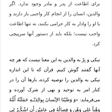
برای اطاعت از پدر و مادر وجود ندارد. اگر
والدین، انسان را از انجام کار واجبی باز دارند و
یا او را وادار به کار حرامی بکنند، نه تنها اطاعت
واجب نیست؛ بلکه باید از دستور آنها سرپیچی
کرد.
نیکی و بِرّ به والدین به این معنا نیست که هر چه
آنها گفتند گوش کنیم. قرآن که تا این اندازه
نیکی به والدین را توصیه کرده، بارها آن را در
کنار امر به توحید و نهی از شرک آورده و
می‌فرماید:
«وَ وَصَّیْنَا الإنْسانَ بِوالِدَیْـهِ حَمَلَتْهُ أُمُّهُ
وَهْناً عَلی وَهْنٍ وَ فِصالُهُ فِی عامَیْنِ أَنِ اشْکُـرْ لِی