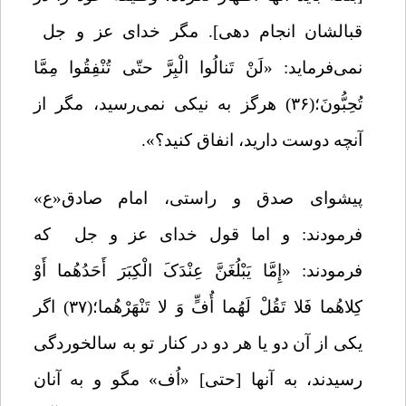
قبالشان انجام دهی]. مگر خدای عز و جل
نمی‌فرماید:
«
لَنْ تَنالُوا الْبِرَّ حتّی تُنْفِقُوا مِمَّا
تُحِبُّونَ
؛
(۳۶) هرگز به نیکی نمی‌رسید، مگر از
آنچه دوست دارید، انفاق کنید؟».
پیشوای صدق و راستی، امام صادق«ع»
فرمودند: و اما قول خدای عز و جل
که
فرمودند:
«إِمَّا یَبْلُغَنَّ عِنْدَکَ الْکِبَرَ أَحَدُهُما أَوْ
کِلاهُما فَلا تَقُلْ لَهُما أُفٍّ وَ لا تَنْهَرْهُما؛
(۳۷) اگر
یکى از آن دو یا هر دو در کنار تو به سالخوردگى
رسیدند، به آنها [حتى‏] «اُف» مگو و به آنان