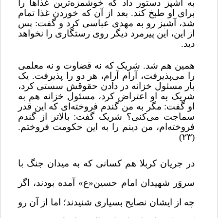
به آشپز دستور داد که خوشمزه‌ترین غذاها را
برای او طبخ کند. بعد از آن که خوردن غذا تمام
شد، آشپز رو به مهدی عباسی کرد و گفت: پس
از این، این پیرمرد دیگر روی رستگاری را نخواهد
دید.
همین هم شد. شریک که نه قضاوت و نه معلمی
را می‌پذیرفت، آرام آرام، هر دو را پذیرفت. یک
بار مسئول خزانه در دادن حقوقش سستی کرد،
شریک به او اعتراض کرد، مسئول خزانه هم به
او گفت: مگر به من گندم فروخته‌ای که این قدر
سماجت می‌کنی؟ شریک گفت: بالاتر از گندم
فروخته‌ام، من دینم را به این حکومت فروختم.
(۲۳)
در جریان کربلا هم کسانی که به میدان جنگ با
سروَر شهیدان امام حسین«ع» آمده بودند، اگر
چه از ایشان نصایح بسیاری شنیدند؛ اما از آن رو