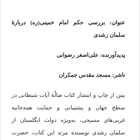
عنوان: بررسی حکم امام خمینی(ره) دربارۀ
سلمان رشدی
پدیدآورنده: علی‌اصغر رضوانی
ناشر: مسجد مقدس جمکران
پس از چاپ و انتشار کتاب ضالّۀ آیات شیطانى در
سطح جهان و پشتیبانى و حمایت همه‌‏جانبه
غربى‌هاى مسیحى، به‌ویژه دولت انگلستان از
سلمان رشدى نویسنده مرتد این کتاب، حضرت