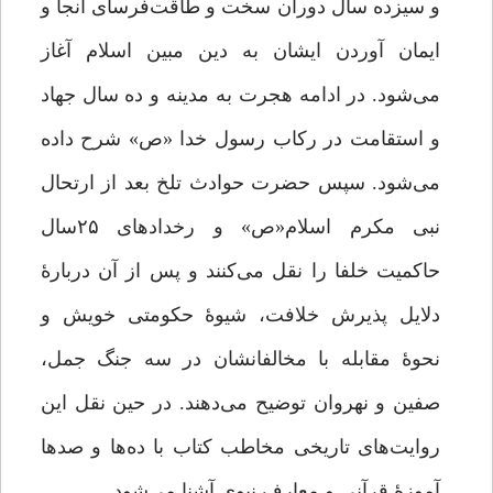
و سیزده سال دوران سخت و طاقت‌فرسای آنجا و
ایمان آوردن ایشان به دین مبین اسلام آغاز
می‌شود. در ادامه هجرت به مدینه و ده سال جهاد
و استقامت در رکاب رسول خدا «ص» شرح داده
می‌شود. سپس حضرت حوادث تلخ بعد از ارتحال
نبی مکرم اسلام«ص» و رخدادهای ۲۵سال
حاکمیت خلفا را نقل می‌کنند و پس از آن دربارۀ
دلایل پذیرش خلافت، شیوۀ حکومتی خویش و
نحوۀ مقابله با مخالفانشان در سه جنگ جمل،
صفین و نهروان توضیح می‌دهند. در حین نقل این
روایت‌های تاریخی مخاطب کتاب با ده‌ها و صدها
آموزۀ قرآنی و معارف نبوی آشنا می‌شود.