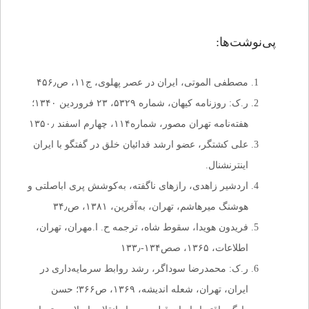
پی‌نوشت‌ها:
مصطفی الموتی، ایران در عصر پهلوی، ج۱۱، ص۴۵۶٫
ر.ک: روزنامه کیهان، شماره ۵۳۲۹، ۲۳ فروردین ۱۳۴۰؛
هفته‌نامه تهران مصور، شماره۱۱۴، چهارم اسفند ۱۳۵۰٫
علی کشتگر، عضو ارشد فدائیان خلق در گفتگو با ایران
اینترنشنال.
اردشیر زاهدی، رازهای ناگفته، به‌کوشش پری اباصلتی و
هوشنگ میرهاشم، تهران، به‌آفرین، ۱۳۸۱، ص۳۴٫
فریدون هویدا، سقوط شاه، ترجمه ح. ا.مهران، تهران،
اطلاعات، ۱۳۶۵، صص۱۳۴-۱۳۳٫
ر.ک: محمدرضا سوداگر، رشد روابط سرمایه‌داری در
ایران، تهران، شعله اندیشه، ۱۳۶۹، ص۳۶۶؛ حسن