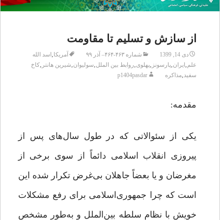
از سازش و تسلیم تا مقاومت
,
دی 14, 1399
شماره ۴۶۳-۴۶۴– آذر ۹۹
آمریکا
اسد الله
,
,
,
,
,
,
,
علم
ایران
پارسونز
پهلوی
روابط بین الملل
سولیوان
شیرین هانتر
کاخ
,
سفید
مذاکره
p1404pasdar
مقدمه:
یکی از سئوالاتی که در طول سال‌های پس از
پیروزی انقلاب ‌اسلامی دائماً از سوی برخی از
مغرضان و یا بعضاً جاهلان بی‌غرض تکرار شده این
است که چرا جمهوری‌اسلامی برای رفع مشکلات
خویش با نظام سلطه بین‌الملل و به‌طور مشخص