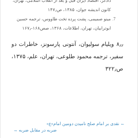
دادگر، اقتصاد ایران قبل و بعد از انقلاب ‌اسلامی، تهران،
کانون اندیشه جوان، ۱۳۸۵، ص۱۴۷٫
مینو صمیمی، پشت پرده تخت ‌طاووس، ترجمه حسین
ابوترابیان، تهران، اطلاعات، ۱۳۶۸، صص۱۶۸-۱۶۷٫
۸٫٫ ویلیام سولیوان، آنتونی پارسونز، خاطرات دو
سفیر، ترجمه محمود طلوعی، تهران، علم، ۱۳۷۵،
ص۳۲۲٫
←
Post
نقدی بر امام صلح نامیدن دومین امام«ع»
ضربه در مقابل ضربه
→