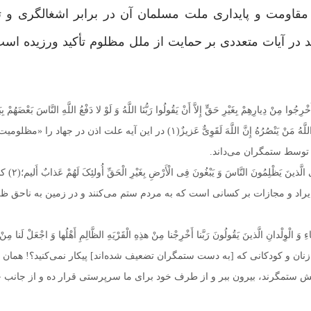
قاومت و پایداری ملت مسلمان آن در برابر اشغالگری و ت
در آیات متعددی بر حمایت از ملل مظلوم تأکید ورزیده است
ْرِجُوا مِنْ دِیارِهِمْ بِغَیْرِ حَقٍّ إِلاَّ أَنْ یَقُولُوا رَبُّنَا اللَّهُ وَ لَوْ لا دَفْعُ اللَّهِ النَّاسَ بَعْضَهُمْ ب
صَوامِعُ وَ بِیَعٌ وَ صَلَواتٌ وَ مَساجِدُ یُذْکَرُ فیهَا اسْمُ اللَّهِ کَثیراً وَ لَیَنْصُرَنَّ اللَّهُ مَنْ یَنْصُرُهُ إِنَّ اللَّهَ لَقَوِیٌّ عَزیزٌ(۱)
 توسط ستمگران می‌داند.
وَ لَمَنِ انْتَصَرَ بَعْدَ ظُلْمِهِ فَأُول
. ایراد و مجازات بر کسانی است که به مردم ستم می‌کنند و در زمین به ناحق ظل
لْوِلْدانِ الَّذینَ یَقُولُونَ رَبَّنا أَخْرِجْنا مِنْ هذِهِ الْقَرْیَهِ الظَّالِمِ أَهْلُها وَ اجْعَلْ لَنا مِنْ لَد
 خدا و برای رهایی مردان و زنان و کودکانی که [به دست ستمگران تضعیف شده‌اند] پیکار نمی‌کنید؟! همان
هلش ستمگرند، بیرون ببر و از طرف خود برای ما سرپرستی قرار ده و از جانب خ