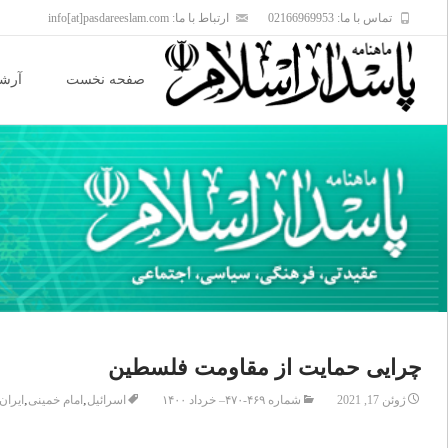
تماس با ما: 02166969953
ارتباط با ما: info[at]pasdareeslam.com
Skip
to
صفحه نخست
آرشی
content
چرایی حمایت از مقاومت فلسطین
,
,
ژوئن 17, 2021
شماره ۴۶۹-۴۷۰– خرداد ۱۴۰۰
اسرائیل
امام خمینی
ایران