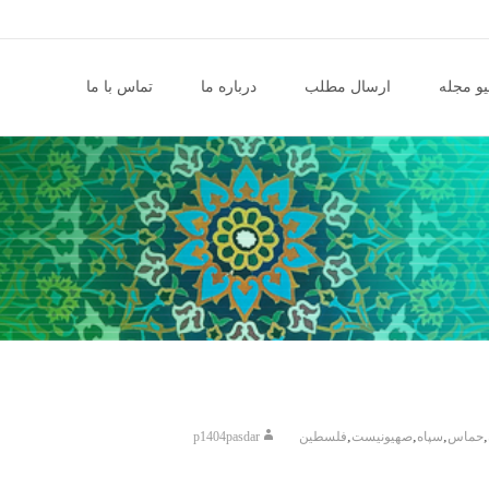
و مجله
ارسال مطلب
درباره ما
تماس با ما
,
,
,
,
حماس
سپاه
صهیونیست
فلسطین
p1404pasdar