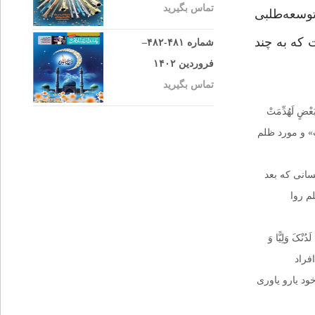
تماس بگیرید
وسعه‌طلبی
 که به چند
شماره ۴۸۱-۴۸۲–
فروردین ۱۴۰۲
تماس بگیرید
ِبَعْضٍ لَهُدِّمَتْ
 در این آیه علت اذن در جهاد را «مظلومیت» و مورد ظلم
ئِکَ ما عَلَیْهِمْ مِنْ سَبیلٍ • إِنَّمَا السَّبیلُ عَلَى الَّذینَ یَظْلِمُونَ النَّاسَ وَ یَبْغُونَ فِی الْأَرْضِ بِغَیْرِ الْحَقِّ أُولئِکَ لَهُمْ عَذابٌ أَلیم؛(۲) ‏کسانی که بعد
م روا
ُنْکَ وَلِیًّا وَ
 افراد
ود یارو یاوری