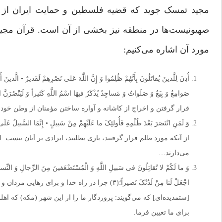
مجید تمسک جوید که قضیه فلسطین و حمایت ایران از م
صهیونیست‌ها در منطقه نیز بخشی از آن است. قرآن مجید 
مورد آن اشاره می‌کنیم:
أُذِنَ لِلَّذینَ یُقاتَلُونَ بِأَنَّهُمْ ظُلِمُوا وَ إِنَّ اللَّهَ عَلى‏ نَصْرِهِمْ لَقَدیرٌ • الَّذینَ أُخ
قرار گرفتن و اخراج از کاشانه و آواره ساختن مؤمنان از وطن خود
از آنکه مورد ظلم قرار گرفتند، یاری بطلبند، ایرادی بر آنان نیست
می‌دارند…
وَ ما لَکُمْ لا تُقاتِلُونَ فی‏ سَبیلِ اللَّهِ وَ الْمُسْتَضْعَفینَ مِنَ الرِّجالِ وَ النِّساءِ وَ ا
اجْعَلْ لَنا مِنْ لَدُنْکَ نَصیراً؛(۳) چرا در راه
[ستمدیده‌ای] که می‌گویند: پروردگار ما را از این شهر (مکه) که ا
برای ما تعیین فرما.