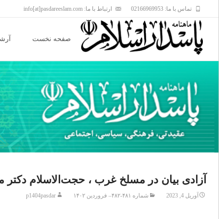
تماس با ما: 02166969953
ارتباط با ما: info[at]pasdareeslam.com
Skip
to
صفحه نخست
آرشی
content
آزادی بیان در مسلخ غرب ، حجت‌الاسلام دکتر 
آوریل 4, 2023
شماره ۴۸۱-۴۸۲– فروردین ۱۴۰۲
p1404pasdar