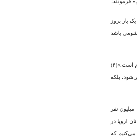
» فرمودند:
ک بار بروز
 شومی باشد
ایشان در پیام اخیر خویش اعلام کردند که «به‌رغم توطئه استکبار، قرآن روز به ‌روز پرفروغ‌تر می‌شود و آینده از آن اسلام است.»(۴)
‌شود، بلکه
به‌عنوان مثال براساس گزارش مرکز تحقیقات «پیو»، جمعیت مسلمانان اروپا از ۶/۲۹ میلیون نفر در سال ۱۹۹۰ به ۱/۴۴ میلیون نفر
سلمانان اروپا در
ین‌‌رو مشاهده می‌کنیم که